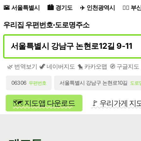
서울특별시
경기도
인천광역시
부
우리집 우편번호·도로명주소
🌿 번역보기
🦖 네이버지도
🐤 카카오맵
🧭 구글지도
06306
서울특별시 강남구 논현로10길
우편번호
도로
🗺️ 지도앱 다운로드
🚩 우리가게 