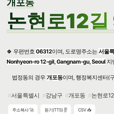
개포동
논현로12길 
🍀 우편번호
06312
이며, 도로명주소는
서울특
Nonhyeon-ro 12-gil, Gangnam-gu, Seoul
지
법정동의 경우
개포동
이며, 행정복지센터(구
서울특별시
강남구
개포동
논현로12길
주소복사 🚀
듣기(TTS) 👂
CSV 📥