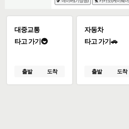
🦖 네이버(기상청)
🐤 카카오(케이웨더
대중교통
자동차
타고 가기🚇
타고 가기🚗
출발
도착
출발
도착