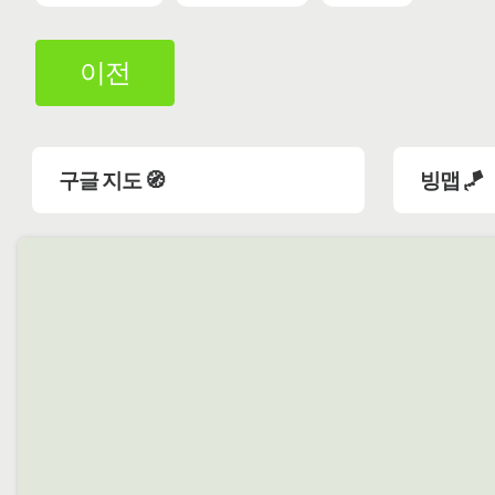
이전
구글 지도 🧭
빙맵 🪁