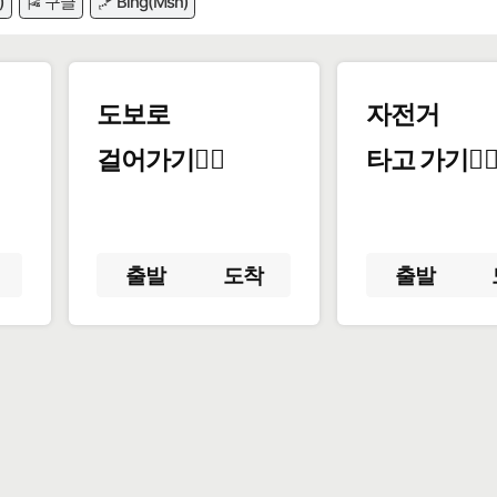
)
🎏 구글
🪁 Bing(Msn)
도보로
자전거
걸어가기🚶‍♂️
타고 가기🚴‍♀
출발
도착
출발