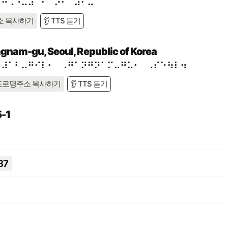
⠷⠚⠡⠐⠥⠼⠁⠃⠈⠕⠂⠀⠼⠊⠤⠁⠁
소 복사하기
👂 TTS 듣기
ngnam-gu, Seoul, Republic of Korea
⠀⠼⠁⠃⠤⠛⠊⠇⠂⠀⠠⠛⠁⠝⠛⠝⠁⠍⠤⠛⠥⠂⠀⠠⠎⠑⠳⠇⠲
도로명주소 복사하기
👂 TTS 듣기
-1
87