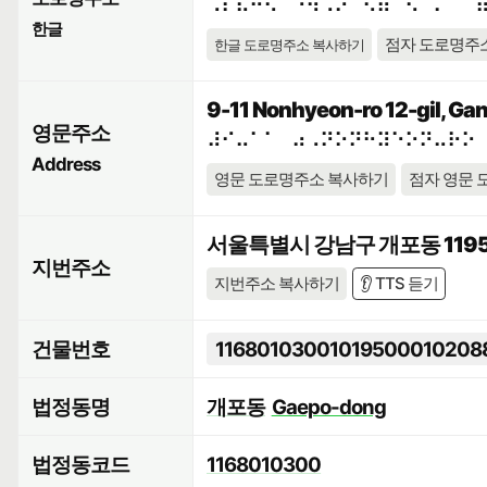
⠠⠎⠯⠓⠪⠁⠘⠳⠠⠕⠀⠫⠶⠉⠢⠈⠍⠀⠉
한글
점자 도로명주
한글 도로명주소 복사하기
9-11 Nonhyeon-ro 12-gil, Ga
영문주소
⠼⠊⠤⠁⠁⠀⠴⠠⠝⠕⠝⠓⠽⠑⠕⠝⠤⠗⠕
Address
영문 도로명주소 복사하기
점자 영문 
서울특별시 강남구 개포동 1195
지번주소
지번주소 복사하기
👂 TTS 듣기
건물번호
11680103001019500010208
법정동명
개포동
Gaepo-dong
법정동코드
1168010300