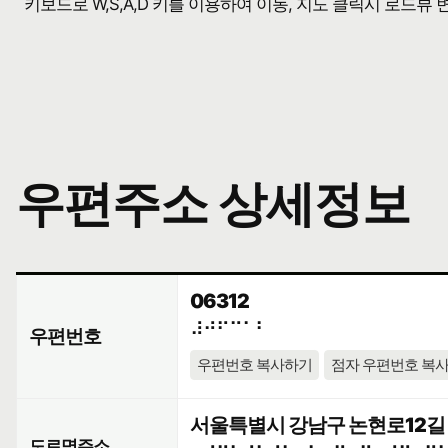
키보드로 W,S,A,D 키를 이용하여 이동, 지도 클릭시 로드뷰
우편주소 상세정보
06312
⠼⠚⠋⠉⠁⠃
우편번호
우편번호 복사하기
점자 우편번호 복
서울특별시 강남구 논현로12길 9
도로명주소