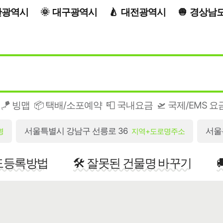
산광역시
대구광역시
대전광역시
경상남
🪁 빙맵
📦 택배/소포예약
📮 국내요금
🛫 국제/EMS 요
서울특별시 강남구 선릉로 36
서울
명
지역+도로명주소
지도등록방법
🛠️ 잘못된 건물명 바꾸기