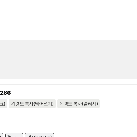
4286
표)
위경도 복사(띄어쓰기)
위경도 복사(슬러시)