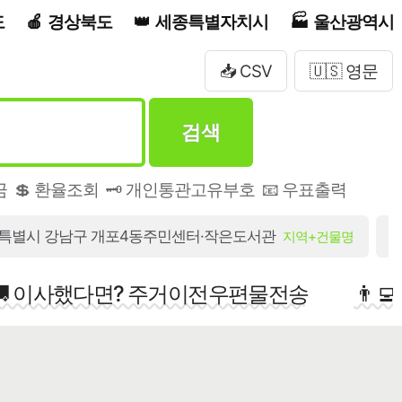
도
경상북도
세종특별자치시
울산광역시
📥 CSV
🇺🇸 영문
검색
금
💲 환율조회
🗝️ 개인통관고유부호
📧 우표출력
특별시 강남구 개포4동주민센터·작은도서관
지역+건물명
🚚 이사했다면? 주거이전우편물전송
👨‍