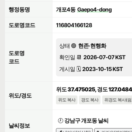
행정동명
개포4동
Gaepo4-dong
도로명코드
116804166128
상태 🟢
현존·현행화
도로명
확인일 📆
2026-07-07 KST
코드
게시일 🗓️
2023-10-15 KST
위도 37.475025, 경도 127.048
위도/경도
위도 복사
경도 복사
위경도 복사(쉼
🕗
강남구 개포동 날씨
날씨정보