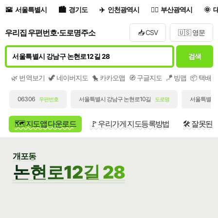
서울특별시
경기도
인천광역시
부산광역시
우리집 우편번호·도로명주소
📥 CSV
🇺🇸 영문
검색
🌿 번역보기
🦖 네이버지도
🐤 카카오맵
🧭 구글지도
🪁 빙맵
📦 택배
06306
서울특별시 강남구 논현로10길
서울특별시 
우편번호
도로명
🗺️ 지도앱 다운로드
🚩 우리가게 지도등록방법
🛠️ 잘못된
개포동
논현로12길 28