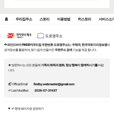
홈
우리집주소
스토리
이용방법
히스토리
서비스소
☘️
파인드바이·FINDBY(우리집 우편번호·도로명주소)
는
우체국, 한국국토지리정보원
의
공개정보를 활용하여, 찾기 쉽게 만들어진
우편주소 검색
기능을 제공 합니다.
🍀 방문하시는 모든 분들께
가족의 화목과 평화, 항상 행복이 함께하시기를
바랍
니다.
📬 Official Email
findby.webmaster@gmail.com
🌱 Last Modified
2026-07-31 KST
🌱 현재 페이지로 공유하기