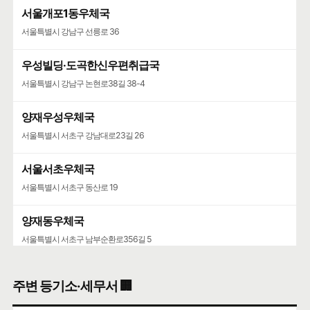
서울개포1동우체국
서울특별시 강남구 선릉로 36
우성빌딩·도곡한신우편취급국
서울특별시 강남구 논현로38길 38-4
양재우성우체국
서울특별시 서초구 강남대로23길 26
서울서초우체국
서울특별시 서초구 동산로 19
양재동우체국
서울특별시 서초구 남부순환로356길 5
서울가정행정법원·서울가정행정법원청사
주변 등기소·세무서 🏢
서울특별시 서초구 강남대로 193