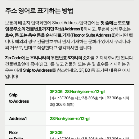
주소 영어로 표기하는 방법
보통의 배송지 입력화면에 Street Address 입력란에는
첫 줄에는 도로명
영문주소의 건물번호까지만 작성(Address1)
하시고, 두번째 상세주소는
호수, 동 또는 층수 동을 순서대로 기재(Floor or Suite Address2)
하시면 됩
니다. 해외의 경우 건물번호부터 먼저 기재하는 문화가 있어서 우리나라
의 거꾸로, 반대로 작성한다고 생각하시면 됩니다.
Zip Code에는 우리나라의 우편번호 5자리의 숫자
를 기재해주시면 됩니다.
건물번호앞에 콤마(쉼표 ,)를 넣고 건물명 또는 층 및 호수를 기재하는 경
우는 아래
Ship to Address
를 참조하세요. 3F, B3 등 표기된 내용은 예시
입니다!
3F 306
,
28 Nonhyeon-ro 12-gil
Ship
(예시 : 3F 306는 지상 3층 306호 의미, B3 306는 지하
to Address
3층 306호 의미)
Address1
28 Nonhyeon-ro 12-gil
Floor
3F 306
or Suite
(예시 : 3F 306는 지상 3층 306호 의미, B3 306는 지하