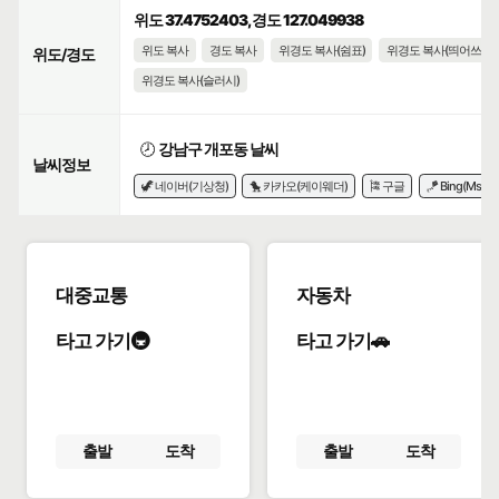
위도 37.4752403, 경도 127.049938
위도 복사
경도 복사
위경도 복사(쉼표)
위경도 복사(띄어쓰기)
위도/경도
위경도 복사(슬러시)
🕗
강남구 개포동 날씨
날씨정보
🦖 네이버(기상청)
🐤 카카오(케이웨더)
🎏 구글
🪁 Bing(Msn)
대중교통
자동차
타고 가기🚇
타고 가기🚗
출발
도착
출발
도착