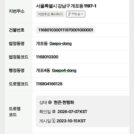
서울특별시 강남구 개포동 1197-1
지번주소
지번주소 복사하기
👂 TTS 듣기
건물번호
1168010300111970001000001
법정동명
개포동
Gaepo-dong
법정동코드
1168010300
행정동명
개포4동
Gaepo4-dong
도로명코드
116804166128
상태 🟢
현존·현행화
도로명
확인일 📆
2026-07-07 KST
코드
게시일 🗓️
2023-10-15 KST