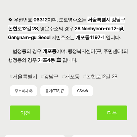
🍀 우편번호
06312
이며, 도로명주소는
서울특별시 강남구
논현로12길 28
, 영문주소의 경우
28 Nonhyeon-ro 12-gil,
Gangnam-gu, Seoul
지번주소는
개포동 1197-1
입니다.
법정동의 경우
개포동
이며, 행정복지센터(구, 주민센터)의
행정동의 경우
개포4동
🏛️ 입니다.
서울특별시
강남구
개포동
논현로12길 28
주소복사 🚀
듣기(TTS) 👂
CSV 📥
이전
다음