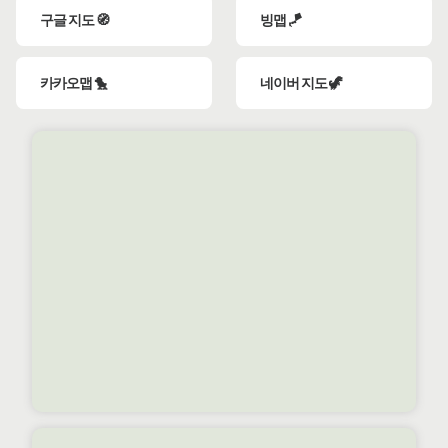
구글 지도 🧭
빙맵 🪁
카카오맵 🐤
네이버 지도 🦖