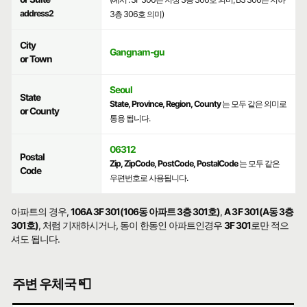
address2
3층 306호 의미)
City
Gangnam-gu
or Town
Seoul
State
State, Province, Region, County
는 모두 같은 의미로
or County
통용 됩니다.
06312
Postal
Zip, ZipCode, PostCode, PostalCode
는 모두 같은
Code
우편번호로 사용됩니다.
아파트의 경우,
106A 3F 301(106동 아파트 3층 301호)
,
A 3F 301(A동 3층
301호)
, 처럼 기재하시거나, 동이 한동인 아파트인경우
3F 301
로만 적으
셔도 됩니다.
주변 우체국 📮