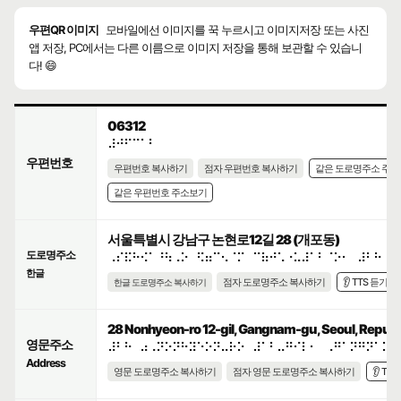
우편QR 이미지
모바일에선 이미지를 꾹 누르시고 이미지저장 또는 사진
앱 저장, PC에서는 다른 이름으로 이미지 저장을 통해 보관할 수 있습니
다! 😄
06312
⠼⠚⠋⠉⠁⠃
우편번호
우편번호 복사하기
점자 우편번호 복사하기
같은 도로명주소 주
같은 우편번호 주소보기
서울특별시 강남구 논현로12길 28 (개포동)
도로명주소
⠠⠎⠯⠓⠪⠁⠘⠳⠠⠕⠀⠫⠶⠉⠢⠈⠍⠀⠉⠷⠚⠡⠐⠥⠼⠁⠃⠈⠕⠂⠀⠼⠃⠓
한글
점자 도로명주소 복사하기
👂 TTS 듣기
한글 도로명주소 복사하기
28 Nonhyeon-ro 12-gil, Gangnam-gu, Seoul, Republi
영문주소
⠼⠃⠓⠀⠴⠠⠝⠕⠝⠓⠽⠑⠕⠝⠤⠗⠕⠀⠼⠁⠃⠤⠛⠊⠇⠂⠀⠠⠛⠁⠝⠛⠝⠁⠍⠤
Address
영문 도로명주소 복사하기
점자 영문 도로명주소 복사하기
👂 TT