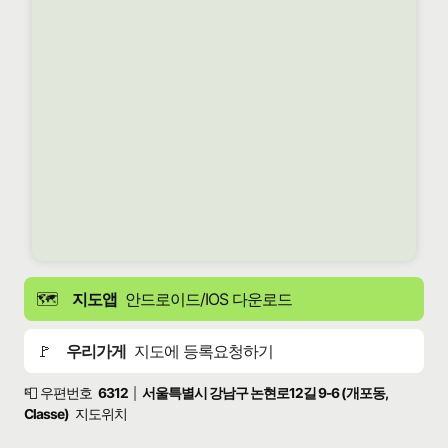
🗺️
지도앱
안드로이드/IOS 다운로드
🚩
우리가게
지도에 등록요청하기
📮 우편번호
6312
서울특별시 강남구 논현로12길 9-6 (개포동,
|
Classe)
지도위치