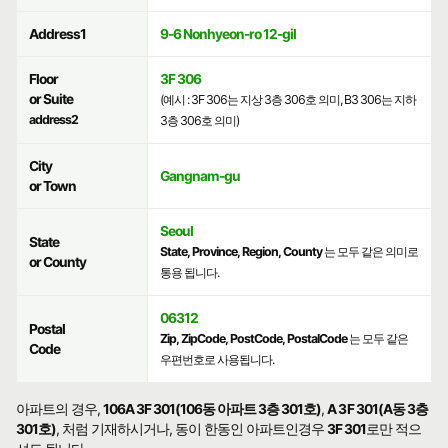
Address1
9-6 Nonhyeon-ro 12-gil
Floor
3F 306
or Suite
(예시 : 3F 306는 지상 3층 306호 의미, B3 306는 지하
address2
3층 306호 의미)
City
Gangnam-gu
or Town
Seoul
State
State, Province, Region, County
는 모두 같은 의미로
or County
통용 됩니다.
06312
Postal
Zip, ZipCode, PostCode, PostalCode
는 모두 같은
Code
우편번호로 사용됩니다.
아파트의 경우,
106A 3F 301(106동 아파트 3층 301호)
,
A 3F 301(A동 3층
301호)
, 처럼 기재하시거나, 동이 한동인 아파트인경우
3F 301
로만 적으