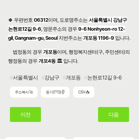
🍀 우편번호
06312
이며, 도로명주소는
서울특별시 강남구
논현로12길 9-6
, 영문주소의 경우
9-6 Nonhyeon-ro 12-
gil, Gangnam-gu, Seoul
지번주소는
개포동 1196-9
입니다.
법정동의 경우
개포동
이며, 행정복지센터(구, 주민센터)의
행정동의 경우
개포4동
🏛️ 입니다.
서울특별시
강남구
개포동
논현로12길 9-6
주소복사 🚀
듣기(TTS) 👂
CSV 📥
이전
다음