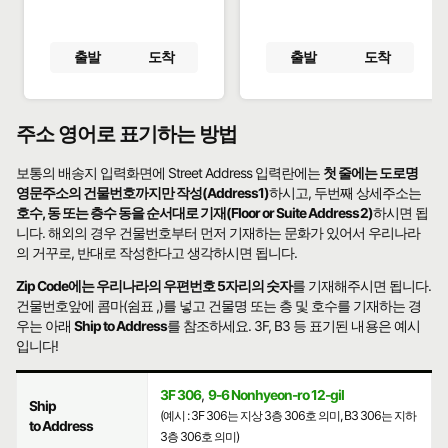
출발
도착
출발
도착
주소 영어로 표기하는 방법
보통의 배송지 입력화면에 Street Address 입력란에는
첫 줄에는 도로명
영문주소의 건물번호까지만 작성(Address1)
하시고, 두번째 상세주소는
호수, 동 또는 층수 동을 순서대로 기재(Floor or Suite Address2)
하시면 됩
니다. 해외의 경우 건물번호부터 먼저 기재하는 문화가 있어서 우리나라
의 거꾸로, 반대로 작성한다고 생각하시면 됩니다.
Zip Code에는 우리나라의 우편번호 5자리의 숫자
를 기재해주시면 됩니다.
건물번호앞에 콤마(쉼표 ,)를 넣고 건물명 또는 층 및 호수를 기재하는 경
우는 아래
Ship to Address
를 참조하세요. 3F, B3 등 표기된 내용은 예시
입니다!
3F 306
,
9-6 Nonhyeon-ro 12-gil
Ship
(예시 : 3F 306는 지상 3층 306호 의미, B3 306는 지하
to Address
3층 306호 의미)