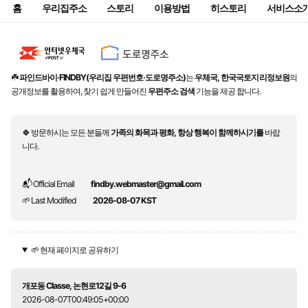
홈
우리집주소
스토리
이용방법
히스토리
서비스소
☘️
파인드바이·FINDBY(우리집 우편번호·도로명주소)
는
우체국, 한국국토지리정보원
의
공개정보를 활용하여, 찾기 쉽게 만들어진
우편주소 검색
기능을 제공 합니다.
🍀 방문하시는 모든 분들께
가족의 화목과 평화, 항상 행복이 함께하시기를
바랍
니다.
📬 Official Email
findby.webmaster@gmail.com
🌱 Last Modified
2026-08-07 KST
🌱 현재 페이지로 공유하기
개포동 Classe, 논현로12길 9-6
2026-08-07T00:49:05+00:00