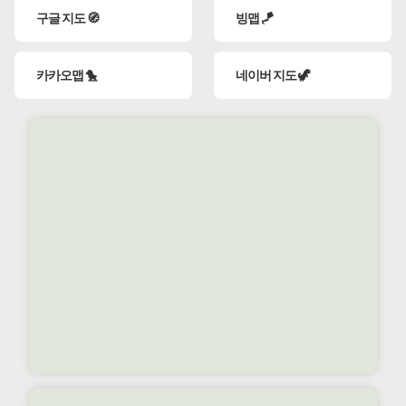
구글 지도 🧭
빙맵 🪁
카카오맵 🐤
네이버 지도 🦖