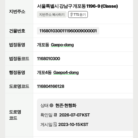
서울특별시 강남구 개포동 1196-9 (Classe)
지번주소
지번주소 복사하기
👂 TTS 듣기
건물번호
1168010300111960009000001
법정동명
개포동
Gaepo-dong
법정동코드
1168010300
행정동명
개포4동
Gaepo4-dong
도로명코드
116804166128
상태 🟢
현존·현행화
도로명
확인일 📆
2026-07-07 KST
코드
게시일 🗓️
2023-10-15 KST