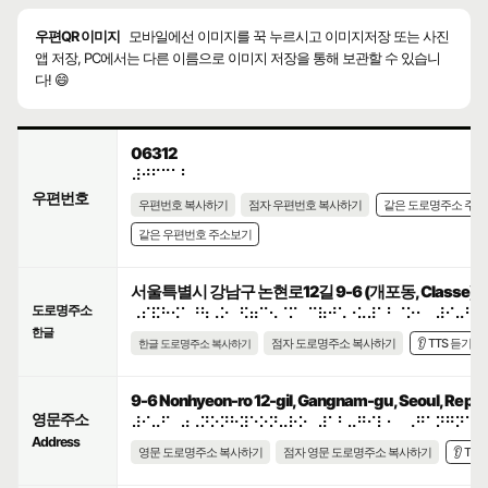
우편QR 이미지
모바일에선 이미지를 꾹 누르시고 이미지저장 또는 사진
앱 저장, PC에서는 다른 이름으로 이미지 저장을 통해 보관할 수 있습니
다! 😄
06312
⠼⠚⠋⠉⠁⠃
우편번호
우편번호 복사하기
점자 우편번호 복사하기
같은 도로명주소 주
같은 우편번호 주소보기
서울특별시 강남구 논현로12길 9-6 (개포동, Classe)
도로명주소
⠠⠎⠯⠓⠪⠁⠘⠳⠠⠕⠀⠫⠶⠉⠢⠈⠍⠀⠉⠷⠚⠡⠐⠥⠼⠁⠃⠈⠕⠂⠀⠼⠊⠤⠋
한글
점자 도로명주소 복사하기
👂 TTS 듣기
한글 도로명주소 복사하기
9-6 Nonhyeon-ro 12-gil, Gangnam-gu, Seoul, Republ
영문주소
⠼⠊⠤⠋⠀⠴⠠⠝⠕⠝⠓⠽⠑⠕⠝⠤⠗⠕⠀⠼⠁⠃⠤⠛⠊⠇⠂⠀⠠⠛⠁⠝⠛⠝⠁⠍
Address
영문 도로명주소 복사하기
점자 영문 도로명주소 복사하기
👂 TT