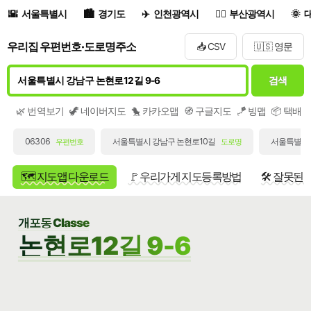
서울특별시
경기도
인천광역시
부산광역시
우리집 우편번호·도로명주소
📥 CSV
🇺🇸 영문
검색
🌿 번역보기
🦖 네이버지도
🐤 카카오맵
🧭 구글지도
🪁 빙맵
📦 택배
06306
서울특별시 강남구 논현로10길
서울특별시 
우편번호
도로명
🗺️ 지도앱 다운로드
🚩 우리가게 지도등록방법
🛠️ 잘못된
개포동 Classe
논현로12길 9-6