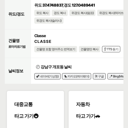
위도 37.4748837, 경도 127.0489441
위도 복사
경도 복사
위경도 복사(쉼표)
위경도 복사(띄어쓰기)
위도/경도
위경도 복사(슬러시)
Classe
건물명
C L A S S E
로마자표기법
건물명 포함 영어주소 번역보기
건물명만 복사
👂 TTS 듣기
🕗
강남구 개포동 날씨
날씨정보
🦖 네이버(기상청)
🐤 카카오(케이웨더)
🎏 구글
🪁 Bing(Msn)
대중교통
자동차
타고 가기🚇
타고 가기🚗