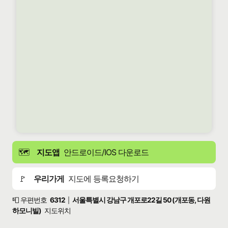
🗺️
지도앱
안드로이드/IOS 다운로드
🚩
우리가게
지도에 등록요청하기
📮 우편번호
6312
서울특별시 강남구 개포로22길 50 (개포동, 다원
|
하모니빌)
지도위치