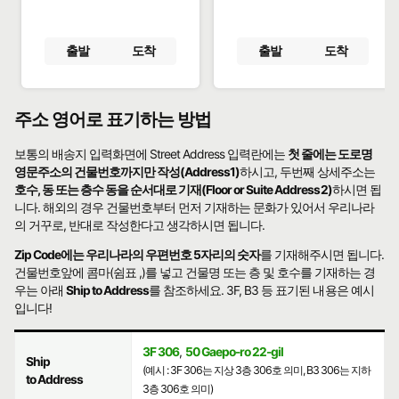
출발
도착
출발
도착
주소 영어로 표기하는 방법
보통의 배송지 입력화면에 Street Address 입력란에는
첫 줄에는 도로명
영문주소의 건물번호까지만 작성(Address1)
하시고, 두번째 상세주소는
호수, 동 또는 층수 동을 순서대로 기재(Floor or Suite Address2)
하시면 됩
니다. 해외의 경우 건물번호부터 먼저 기재하는 문화가 있어서 우리나라
의 거꾸로, 반대로 작성한다고 생각하시면 됩니다.
Zip Code에는 우리나라의 우편번호 5자리의 숫자
를 기재해주시면 됩니다.
건물번호앞에 콤마(쉼표 ,)를 넣고 건물명 또는 층 및 호수를 기재하는 경
우는 아래
Ship to Address
를 참조하세요. 3F, B3 등 표기된 내용은 예시
입니다!
3F 306
,
50 Gaepo-ro 22-gil
Ship
(예시 : 3F 306는 지상 3층 306호 의미, B3 306는 지하
to Address
3층 306호 의미)