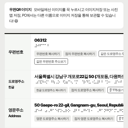
우편QR 이미지
모바일에선 이미지를 꾹 누르시고 이미지저장 또는 사진
앱 저장, PC에서는 다른 이름으로 이미지 저장을 통해 보관할 수 있습니
다! 😄
06312
⠼⠚⠋⠉⠁⠃
우편번호
우편번호 복사하기
점자 우편번호 복사하기
같은 도로명주소 주
같은 우편번호 주소보기
서울특별시 강남구 개포로22길 50 (개포동, 다원하모
도로명주소
⠠⠎⠯⠓⠪⠁⠘⠳⠠⠕⠀⠫⠶⠉⠢⠈⠍⠀⠈⠗⠙⠥⠐⠥⠼⠃⠃⠈⠕⠂⠀⠼⠑⠚
한글
점자 도로명주소 복사하기
👂 TTS 듣기
한글 도로명주소 복사하기
50 Gaepo-ro 22-gil, Gangnam-gu, Seoul, Republic o
영문주소
⠼⠑⠚⠀⠴⠠⠛⠁⠑⠏⠕⠤⠗⠕⠀⠼⠃⠃⠤⠛⠊⠇⠂⠀⠠⠛⠁⠝⠛⠝⠁⠍⠤⠛⠥⠂
Address
영문 도로명주소 복사하기
점자 영문 도로명주소 복사하기
👂 TT