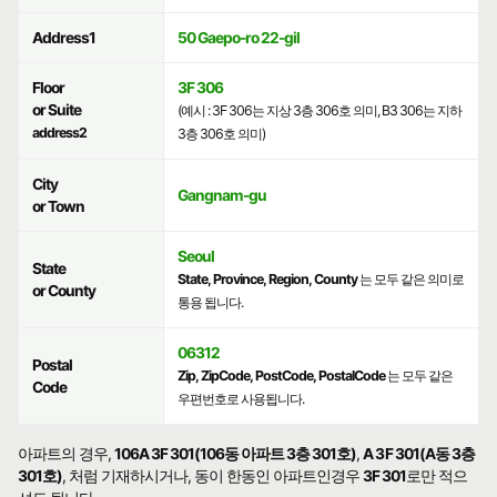
Address1
50 Gaepo-ro 22-gil
Floor
3F 306
or Suite
(예시 : 3F 306는 지상 3층 306호 의미, B3 306는 지하
address2
3층 306호 의미)
City
Gangnam-gu
or Town
Seoul
State
State, Province, Region, County
는 모두 같은 의미로
or County
통용 됩니다.
06312
Postal
Zip, ZipCode, PostCode, PostalCode
는 모두 같은
Code
우편번호로 사용됩니다.
아파트의 경우,
106A 3F 301(106동 아파트 3층 301호)
,
A 3F 301(A동 3층
301호)
, 처럼 기재하시거나, 동이 한동인 아파트인경우
3F 301
로만 적으