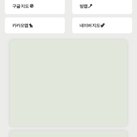
구글 지도 🧭
빙맵 🪁
카카오맵 🐤
네이버 지도 🦖