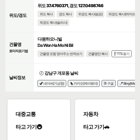
위도 37.4760371, 경도 127.0498746
위도 복사
경도 복사
위경도 복사(쉼표)
위경도 복사(띄어쓰기)
위도/경도
위경도 복사(슬러시)
다원하모니빌
건물명
Da Won Ha Mo Ni Bil
로마자표기법
건물명 포함 영어주소 번역보기
건물명만 복사
👂 TTS 듣기
🕗
강남구 개포동 날씨
날씨정보
🦖 네이버(기상청)
🐤 카카오(케이웨더)
🎏 구글
🪁 Bing(Msn)
대중교통
자동차
타고 가기🚇
타고 가기🚗