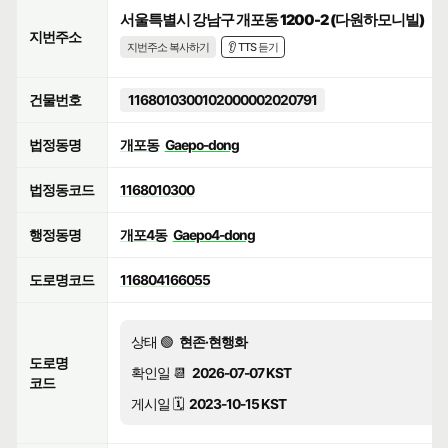
서울특별시 강남구 개포동 1200-2 (다원하모니빌)
지번주소
지번주소 복사하기
👂 TTS 듣기
건물번호
1168010300102000002020791
법정동명
개포동
Gaepo-dong
법정동코드
1168010300
행정동명
개포4동
Gaepo4-dong
도로명코드
116804166055
상태 🟢
현존·현행화
도로명
확인일 📆
2026-07-07 KST
코드
게시일 🗓️
2023-10-15 KST