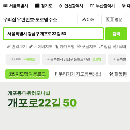
서울특별시
경기도
인천광역시
부산광역시
우리집 우편번호·도로명주소
📥 CSV
🇺🇸 영문
검색
🌿 번역보기
🦖 네이버지도
🐤 카카오맵
🧭 구글지도
🪁 빙맵
📦 택배
06306
서울특별시 강남구 논현로10길
서울특별시 
우편번호
도로명
🗺️ 지도앱 다운로드
🚩 우리가게 지도등록방법
🛠️ 잘못된
개포동 다원하모니빌
개포로22길 50