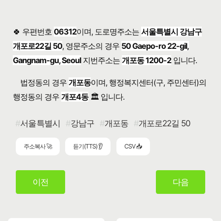
🍀 우편번호
06312
이며, 도로명주소는
서울특별시 강남구
개포로22길 50
, 영문주소의 경우
50 Gaepo-ro 22-gil,
Gangnam-gu, Seoul
지번주소는
개포동 1200-2
입니다.
법정동의 경우
개포동
이며, 행정복지센터(구, 주민센터)의
행정동의 경우
개포4동
🏛️ 입니다.
서울특별시
강남구
개포동
개포로22길 50
주소복사 🚀
듣기(TTS) 👂
CSV 📥
이전
다음