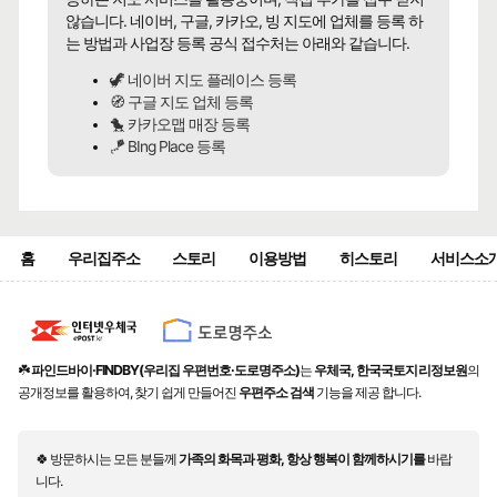
않습니다. 네이버, 구글, 카카오, 빙 지도에 업체를 등록 하
는 방법과 사업장 등록 공식 접수처는 아래와 같습니다.
🦖 네이버 지도 플레이스 등록
🧭 구글 지도 업체 등록
🐤 카카오맵 매장 등록
🪁 BIng Place 등록
홈
우리집주소
스토리
이용방법
히스토리
서비스소
☘️
파인드바이·FINDBY(우리집 우편번호·도로명주소)
는
우체국, 한국국토지리정보원
의
공개정보를 활용하여, 찾기 쉽게 만들어진
우편주소 검색
기능을 제공 합니다.
🍀 방문하시는 모든 분들께
가족의 화목과 평화, 항상 행복이 함께하시기를
바랍
니다.