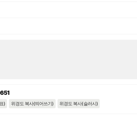
9651
표)
위경도 복사(띄어쓰기)
위경도 복사(슬러시)