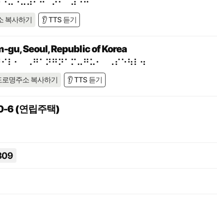
⠗⠙⠥⠐⠥⠼⠃⠚⠈⠕⠂⠀⠼⠑⠛
소 복사하기
👂 TTS 듣기
-gu, Seoul, Republic of Korea
⠛⠊⠇⠂⠀⠠⠛⠁⠝⠛⠝⠁⠍⠤⠛⠥⠂⠀⠠⠎⠑⠳⠇⠲
도로명주소 복사하기
👂 TTS 듣기
-6 (연립주택)
809