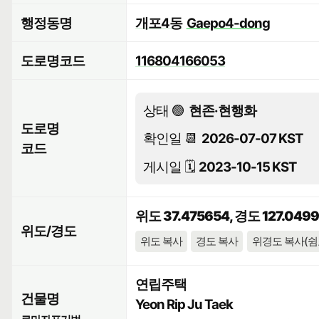
행정동명
개포4동
Gaepo4-dong
도로명코드
116804166053
상태 🟢
현존·현행화
도로명
확인일 📆
2026-07-07 KST
코드
게시일 🗓️
2023-10-15 KST
위도 37.475654, 경도 127.049
위도/경도
위도 복사
경도 복사
위경도 복사(쉼
연립주택
건물명
Yeon Rip Ju Taek