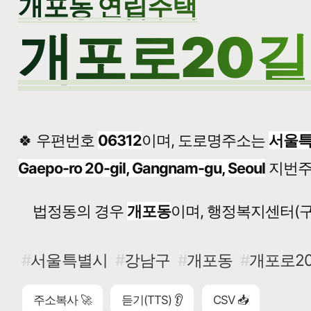
개포동 연립주택
개포로20길 
🍀 우편번호
06312
이며, 도로명주소는
서울특
Gaepo-ro 20-gil, Gangnam-gu, Seoul
지번
법정동의 경우
개포동
이며, 행정복지센터(구
서울특별시
강남구
개포동
개포로20
주소복사 🚀
듣기(TTS) 👂
CSV 📥