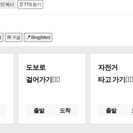
만 복사
👂 TTS 듣기
)
🎏 구글
🪁 Bing(Msn)
도보로
자전거
걸어가기🚶‍♂️
타고 가기🚴‍♀
출발
도착
출발