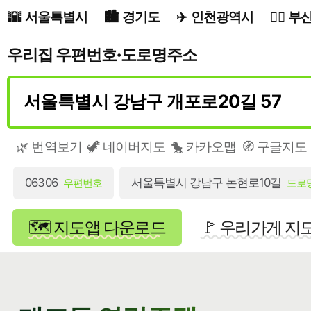
서울특별시
경기도
인천광역시
부
우리집 우편번호·도로명주소
🌿 번역보기
🦖 네이버지도
🐤 카카오맵
🧭 구글지도
06306
서울특별시 강남구 논현로10길
우편번호
도로
🗺️ 지도앱 다운로드
🚩 우리가게 