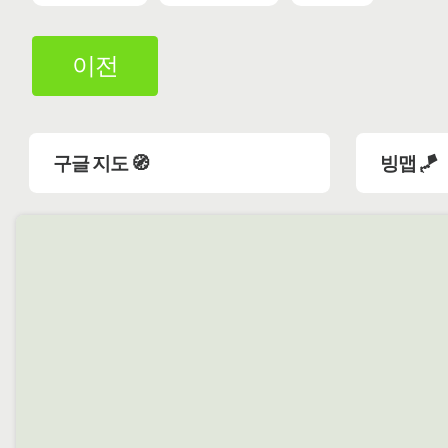
이전
구글 지도 🧭
빙맵 🪁