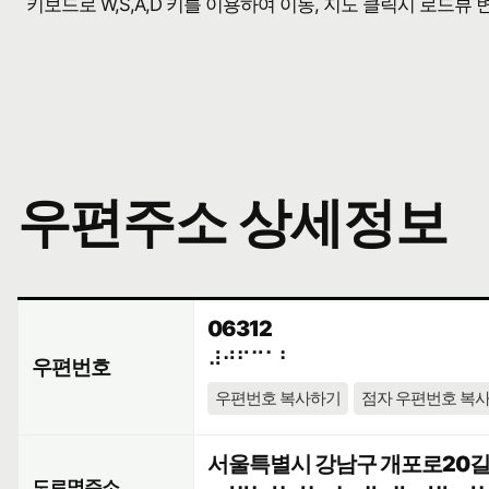
키보드로 W,S,A,D 키를 이용하여 이동, 지도 클릭시 로드뷰
우편주소 상세정보
06312
⠼⠚⠋⠉⠁⠃
우편번호
우편번호 복사하기
점자 우편번호 복
서울특별시 강남구 개포로20길 
도로명주소