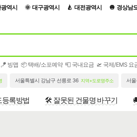
산광역시
대구광역시
대전광역시
경상남
🪁 빙맵
📦 택배/소포예약
📮 국내요금
🛫 국제/EMS 요
서울특별시 강남구 선릉로 36
서울
명
지역+도로명주소
지도등록방법
🛠️ 잘못된 건물명 바꾸기