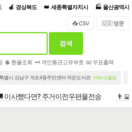
도
경상북도
세종특별자치시
울산광역시
📥 CSV
🇺🇸 영문
검색
금
💲 환율조회
🗝️ 개인통관고유부호
📧 우표출력
특별시 강남구 개포4동주민센터·작은도서관
지역+건물명
🚚 이사했다면? 주거이전우편물전송
👨‍