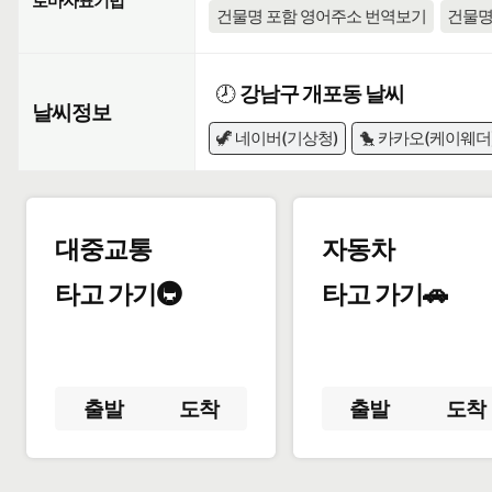
로마자표기법
건물명 포함 영어주소 번역보기
건물명
🕗
강남구 개포동 날씨
날씨정보
🦖 네이버(기상청)
🐤 카카오(케이웨더
대중교통
자동차
타고 가기🚇
타고 가기🚗
출발
도착
출발
도착