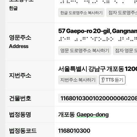
⠠⠎⠯⠓⠪⠁⠘⠳⠠⠕⠀⠫⠶⠉⠢⠈⠍⠀⠈
한글
점자 도로명주
한글 도로명주소 복사하기
57 Gaepo-ro 20-gil, Gangnam
영문주소
⠼⠑⠛⠀⠴⠠⠛⠁⠑⠏⠕⠤⠗⠕⠀⠼⠃⠚⠤
Address
영문 도로명주소 복사하기
점자 영문 
서울특별시 강남구 개포동 1200
지번주소
지번주소 복사하기
👂 TTS 듣기
건물번호
1168010300102000006020
법정동명
개포동
Gaepo-dong
법정동코드
1168010300