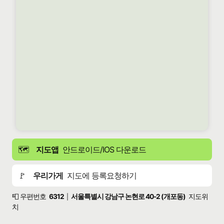
🗺️
지도앱
안드로이드/IOS 다운로드
🚩
우리가게
지도에 등록요청하기
📮 우편번호
6312
서울특별시 강남구 논현로 40-2 (개포동)
지도위
|
치