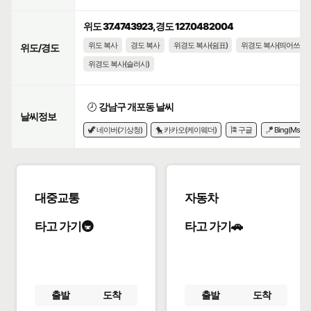
위도 37.4743923, 경도 127.0482004
위도 복사
경도 복사
위경도 복사(쉼표)
위경도 복사(띄어쓰기)
위도/경도
위경도 복사(슬러시)
🕗
강남구 개포동 날씨
날씨정보
🦖 네이버(기상청)
🐤 카카오(케이웨더)
🎏 구글
🪁 Bing(Msn)
대중교통
자동차
타고 가기🚇
타고 가기🚗
출발
도착
출발
도착