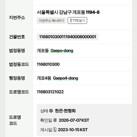
서울특별시 강남구 개포동 1194-8
지번주소
지번주소 복사하기
👂 TTS 듣기
건물번호
1168010300111940008000001
법정동명
개포동
Gaepo-dong
법정동코드
1168010300
행정동명
개포4동
Gaepo4-dong
도로명코드
116803121022
상태 🟢
현존·현행화
도로명
확인일 📆
2026-07-07 KST
코드
게시일 🗓️
2023-10-15 KST