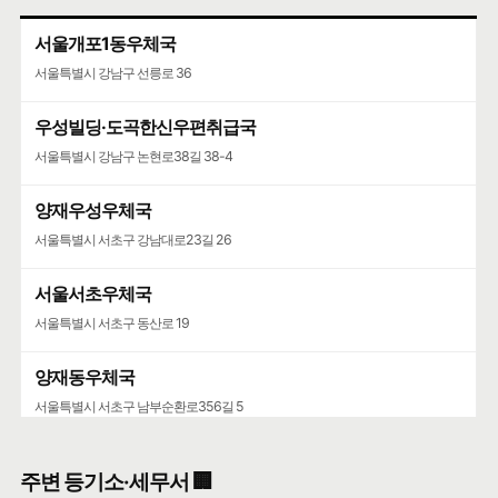
서울개포1동우체국
서울특별시 강남구 선릉로 36
우성빌딩·도곡한신우편취급국
서울특별시 강남구 논현로38길 38-4
양재우성우체국
서울특별시 서초구 강남대로23길 26
서울서초우체국
서울특별시 서초구 동산로 19
양재동우체국
서울특별시 서초구 남부순환로356길 5
서울가정행정법원·서울가정행정법원청사
주변 등기소·세무서 🏢
서울특별시 서초구 강남대로 193