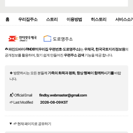
홈
우리집주소
스토리
이용방법
히스토리
서비스소
☘️
파인드바이·FINDBY(우리집 우편번호·도로명주소)
는
우체국, 한국국토지리정보원
의
공개정보를 활용하여, 찾기 쉽게 만들어진
우편주소 검색
기능을 제공 합니다.
🍀 방문하시는 모든 분들께
가족의 화목과 평화, 항상 행복이 함께하시기를
바랍
니다.
📬 Official Email
findby.webmaster@gmail.com
🌱 Last Modified
2026-08-09 KST
🌱 현재 페이지로 공유하기