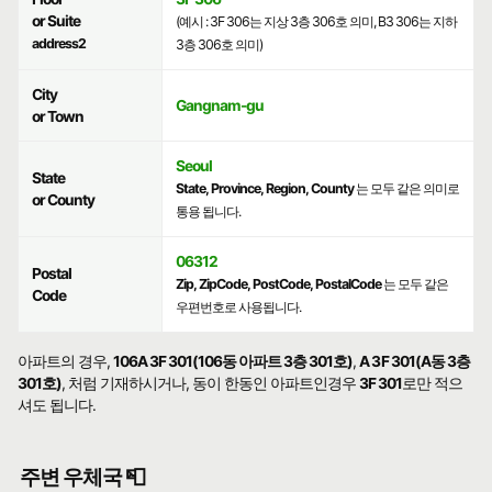
or Suite
(예시 : 3F 306는 지상 3층 306호 의미, B3 306는 지하
address2
3층 306호 의미)
City
Gangnam-gu
or Town
Seoul
State
State, Province, Region, County
는 모두 같은 의미로
or County
통용 됩니다.
06312
Postal
Zip, ZipCode, PostCode, PostalCode
는 모두 같은
Code
우편번호로 사용됩니다.
아파트의 경우,
106A 3F 301(106동 아파트 3층 301호)
,
A 3F 301(A동 3층
301호)
, 처럼 기재하시거나, 동이 한동인 아파트인경우
3F 301
로만 적으
셔도 됩니다.
주변 우체국 📮