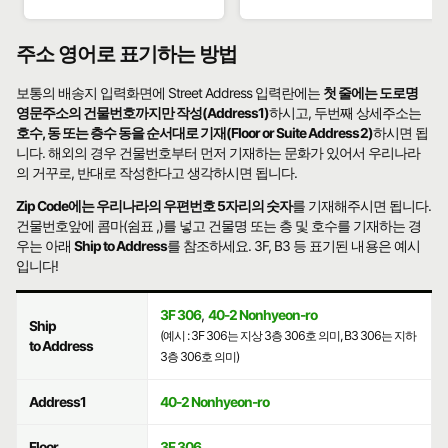
주소 영어로 표기하는 방법
보통의 배송지 입력화면에 Street Address 입력란에는
첫 줄에는 도로명
영문주소의 건물번호까지만 작성(Address1)
하시고, 두번째 상세주소는
호수, 동 또는 층수 동을 순서대로 기재(Floor or Suite Address2)
하시면 됩
니다. 해외의 경우 건물번호부터 먼저 기재하는 문화가 있어서 우리나라
의 거꾸로, 반대로 작성한다고 생각하시면 됩니다.
Zip Code에는 우리나라의 우편번호 5자리의 숫자
를 기재해주시면 됩니다.
건물번호앞에 콤마(쉼표 ,)를 넣고 건물명 또는 층 및 호수를 기재하는 경
우는 아래
Ship to Address
를 참조하세요. 3F, B3 등 표기된 내용은 예시
입니다!
3F 306
,
40-2 Nonhyeon-ro
Ship
(예시 : 3F 306는 지상 3층 306호 의미, B3 306는 지하
to Address
3층 306호 의미)
Address1
40-2 Nonhyeon-ro
Floor
3F 306