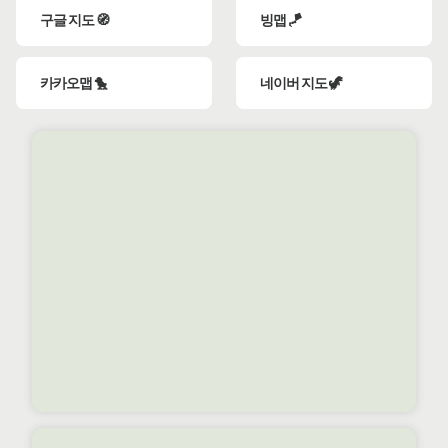
구글 지도 🧭
빙맵 🪁
카카오맵 🐤
네이버 지도 🦖