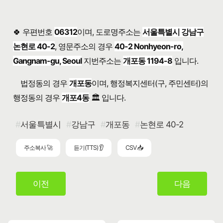
🍀 우편번호
06312
이며, 도로명주소는
서울특별시 강남구
논현로 40-2
, 영문주소의 경우
40-2 Nonhyeon-ro,
Gangnam-gu, Seoul
지번주소는
개포동 1194-8
입니다.
법정동의 경우
개포동
이며, 행정복지센터(구, 주민센터)의
행정동의 경우
개포4동
🏛️ 입니다.
서울특별시
강남구
개포동
논현로 40-2
주소복사 🚀
듣기(TTS) 👂
CSV 📥
이전
다음