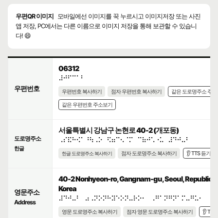
우편QR 이미지
모바일에선 이미지를 꾹 누르시고 이미지저장 또는 사진
앱 저장, PC에서는 다른 이름으로 이미지 저장을 통해 보관할 수 있습니
다! 😄
06312
⠼⠚⠋⠉⠁⠃
우편번호
우편번호 복사하기
점자 우편번호 복사하기
같은 도로명주소 주
같은 우편번호 주소보기
서울특별시 강남구 논현로 40-2 (개포동)
도로명주소
⠠⠎⠯⠓⠪⠁⠘⠳⠠⠕⠀⠫⠶⠉⠢⠈⠍⠀⠉⠷⠚⠡⠐⠥⠀⠼⠙⠚⠤⠃
한글
점자 도로명주소 복사하기
👂 TTS 듣기
한글 도로명주소 복사하기
40-2 Nonhyeon-ro, Gangnam-gu, Seoul, Republic o
Korea
영문주소
⠼⠙⠚⠤⠃⠀⠴⠠⠝⠕⠝⠓⠽⠑⠕⠝⠤⠗⠕⠂⠀⠠⠛⠁⠝⠛⠝⠁⠍⠤⠛⠥⠂⠀⠠⠎
Address
영문 도로명주소 복사하기
점자 영문 도로명주소 복사하기
👂 TT