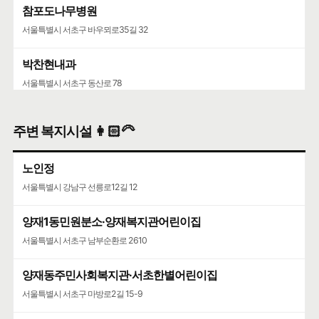
참포도나무병원
서울특별시 서초구 바우뫼로35길 32
박찬현내과
서울특별시 서초구 동산로 78
주변 복지시설 👩🏻‍🦳
노인정
서울특별시 강남구 선릉로12길 12
양재1동민원분소·양재복지관어린이집
서울특별시 서초구 남부순환로 2610
양재동주민사회복지관·서초한별어린이집
서울특별시 서초구 마방로2길 15-9