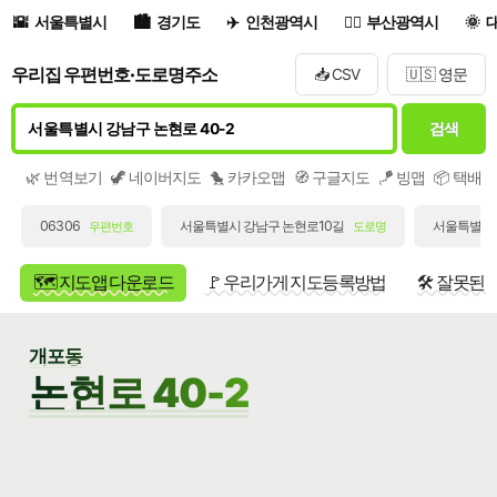
서울특별시
경기도
인천광역시
부산광역시
우리집 우편번호·도로명주소
📥 CSV
🇺🇸 영문
검색
🌿 번역보기
🦖 네이버지도
🐤 카카오맵
🧭 구글지도
🪁 빙맵
📦 택배
06306
서울특별시 강남구 논현로10길
서울특별시 
우편번호
도로명
🗺️ 지도앱 다운로드
🚩 우리가게 지도등록방법
🛠️ 잘못된
개포동
논현로 40-2