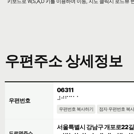
키보드로 W,S,A,D 키를 이용하여 이동, 지도 클릭시 로드뷰
우편주소 상세정보
06311
⠼⠚⠋⠉⠁⠁
우편번호
우편번호 복사하기
점자 우편번호 복
서울특별시 강남구 개포로22길 4
도로명주소