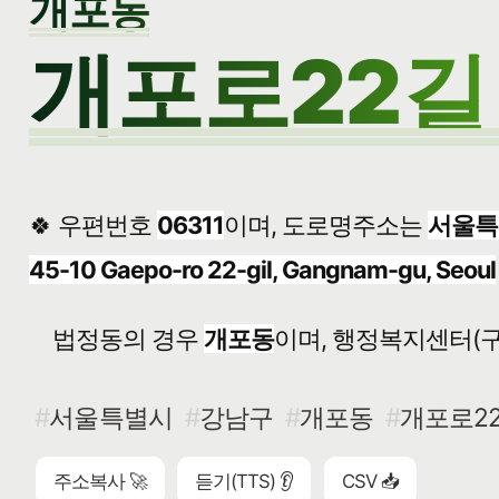
개포동
개포로22길 
🍀 우편번호
06311
이며, 도로명주소는
서울특별
45-10 Gaepo-ro 22-gil, Gangnam-gu, Seoul
법정동의 경우
개포동
이며, 행정복지센터(구
서울특별시
강남구
개포동
개포로22
주소복사 🚀
듣기(TTS) 👂
CSV 📥