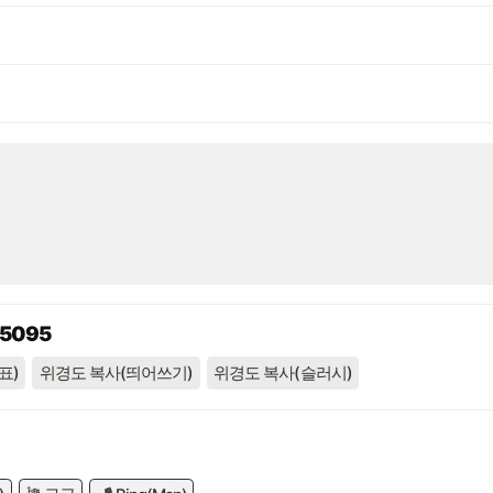
05095
표)
위경도 복사(띄어쓰기)
위경도 복사(슬러시)