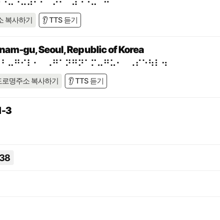
⠗⠙⠥⠐⠥⠼⠃⠃⠈⠕⠂⠀⠼⠙⠑⠤⠁⠚
소 복사하기
👂 TTS 듣기
nam-gu, Seoul, Republic of Korea
⠃⠃⠤⠛⠊⠇⠂⠀⠠⠛⠁⠝⠛⠝⠁⠍⠤⠛⠥⠂⠀⠠⠎⠑⠳⠇⠲
도로명주소 복사하기
👂 TTS 듣기
-3
38