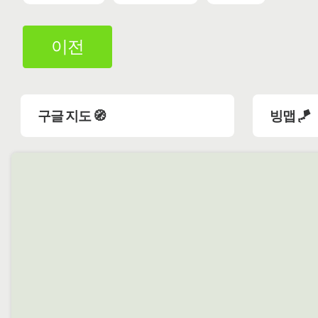
이전
구글 지도 🧭
빙맵 🪁