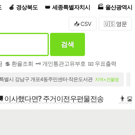
도
경상북도
세종특별자치시
울산광역시
📥 CSV
🇺🇸 영문
검색
금
💲 환율조회
🗝️ 개인통관고유부호
📧 우표출력
특별시 강남구 개포4동주민센터·작은도서관
지역+건물명
🚚 이사했다면? 주거이전우편물전송
👨‍