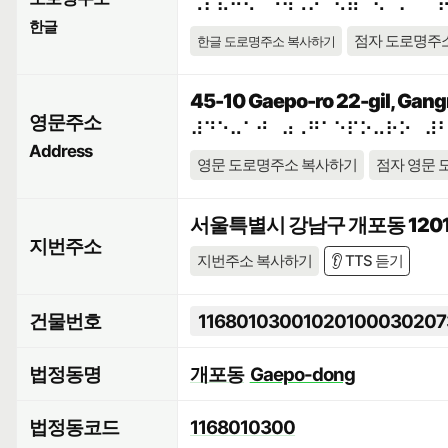
⠠⠎⠯⠓⠪⠁⠘⠳⠠⠕⠀⠫⠶⠉⠢⠈⠍⠀⠈
한글
점자 도로명주
한글 도로명주소 복사하기
45-10 Gaepo-ro 22-gil, Gang
영문주소
⠼⠙⠑⠤⠁⠚⠀⠴⠠⠛⠁⠑⠏⠕⠤⠗⠕⠀⠼
Address
영문 도로명주소 복사하기
점자 영문 
서울특별시 강남구 개포동 1201
지번주소
지번주소 복사하기
👂 TTS 듣기
건물번호
11680103001020100030207
법정동명
개포동
Gaepo-dong
법정동코드
1168010300