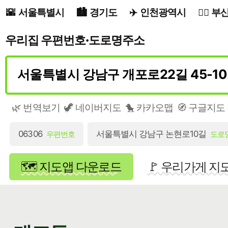
서울특별시
경기도
인천광역시
부
우리집 우편번호·도로명주소
🌿 번역보기
🦖 네이버지도
🐤 카카오맵
🧭 구글지도
06306
서울특별시 강남구 논현로10길
우편번호
도로
🗺️ 지도앱 다운로드
🚩 우리가게 