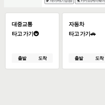
🦖 네이버(기상청)
🐤 카카오(케이웨더
대중교통
자동차
타고 가기🚇
타고 가기🚗
출발
도착
출발
도착