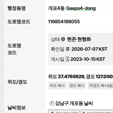
행정동명
개포4동
Gaepo4-dong
도로명코드
116804166055
상태 🟢
현존·현행화
도로명
확인일 📆
2026-07-07 KST
코드
게시일 🗓️
2023-10-15 KST
위도 37.4765929, 경도 127.05
위도/경도
위도 복사
경도 복사
위경도 복사(쉼
🕗
강남구 개포동 날씨
날씨정보