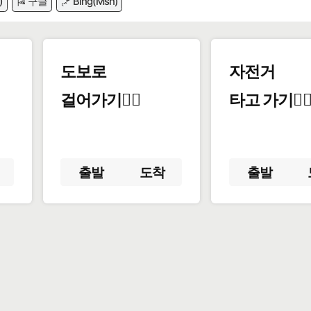
)
🎏 구글
🪁 Bing(Msn)
도보로
자전거
걸어가기🚶‍♂️
타고 가기🚴‍♀
출발
도착
출발