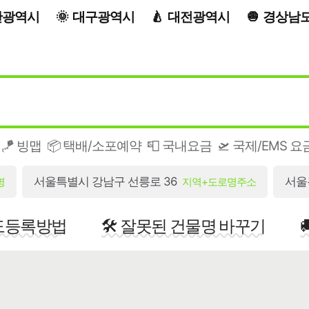
산광역시
대구광역시
대전광역시
경상남
🪁 빙맵
📦 택배/소포예약
📮 국내요금
🛫 국제/EMS 요
서울특별시 강남구 선릉로 36
서울
명
지역+도로명주소
지도등록방법
🛠️ 잘못된 건물명 바꾸기