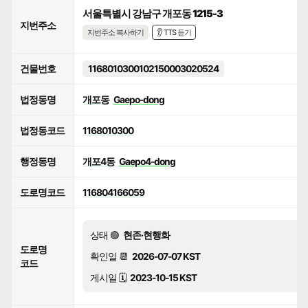
서울특별시 강남구 개포동 1215-3
지번주소
지번주소 복사하기
👂 TTS 듣기
건물번호
1168010300102150003020524
법정동명
개포동
Gaepo-dong
법정동코드
1168010300
행정동명
개포4동
Gaepo4-dong
도로명코드
116804166059
상태 🟢
현존·현행화
도로명
확인일 📆
2026-07-07 KST
코드
게시일 🗓️
2023-10-15 KST