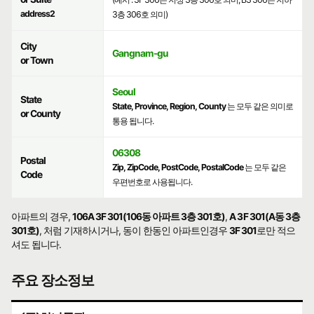
address2
3층 306호 의미)
City
Gangnam-gu
or Town
Seoul
State
State, Province, Region, County
는 모두 같은 의미로
or County
통용 됩니다.
06308
Postal
Zip, ZipCode, PostCode, PostalCode
는 모두 같은
Code
우편번호로 사용됩니다.
아파트의 경우,
106A 3F 301(106동 아파트 3층 301호)
,
A 3F 301(A동 3층
301호)
, 처럼 기재하시거나, 동이 한동인 아파트인경우
3F 301
로만 적으
셔도 됩니다.
주요 장소정보