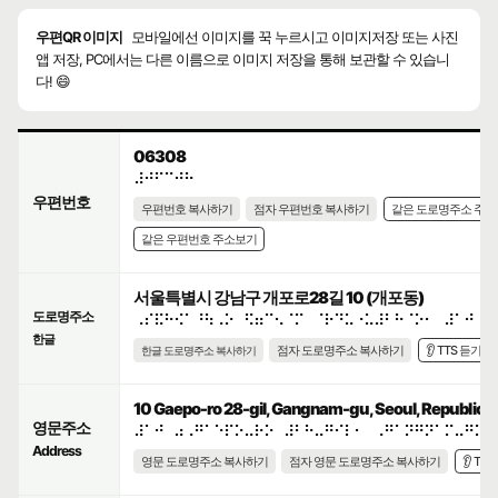
우편QR 이미지
모바일에선 이미지를 꾹 누르시고 이미지저장 또는 사진
앱 저장, PC에서는 다른 이름으로 이미지 저장을 통해 보관할 수 있습니
다! 😄
06308
⠼⠚⠋⠉⠚⠓
우편번호
우편번호 복사하기
점자 우편번호 복사하기
같은 도로명주소 주
같은 우편번호 주소보기
서울특별시 강남구 개포로28길 10 (개포동)
도로명주소
⠠⠎⠯⠓⠪⠁⠘⠳⠠⠕⠀⠫⠶⠉⠢⠈⠍⠀⠈⠗⠙⠥⠐⠥⠼⠃⠓⠈⠕⠂⠀⠼⠁⠚
한글
점자 도로명주소 복사하기
👂 TTS 듣기
한글 도로명주소 복사하기
10 Gaepo-ro 28-gil, Gangnam-gu, Seoul, Republic o
영문주소
⠼⠁⠚⠀⠴⠠⠛⠁⠑⠏⠕⠤⠗⠕⠀⠼⠃⠓⠤⠛⠊⠇⠂⠀⠠⠛⠁⠝⠛⠝⠁⠍⠤⠛⠥⠂
Address
영문 도로명주소 복사하기
점자 영문 도로명주소 복사하기
👂 TT