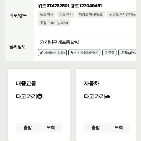
위도 37.4782501, 경도 127.049451
위도 복사
경도 복사
위경도 복사(쉼표)
위경도 복사(띄어쓰기)
위도/경도
위경도 복사(슬러시)
🕗
강남구 개포동 날씨
날씨정보
🦖 네이버(기상청)
🐤 카카오(케이웨더)
🎏 구글
🪁 Bing(Msn)
대중교통
자동차
타고 가기🚇
타고 가기🚗
출발
도착
출발
도착