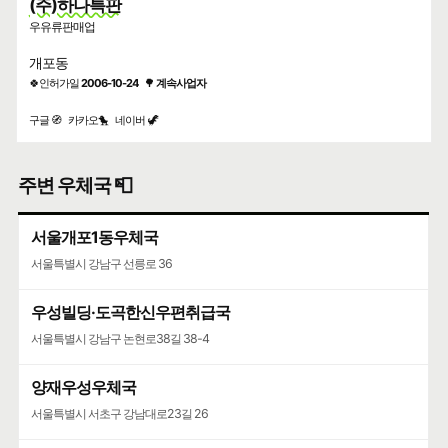
(주)하나특판
우유류판매업
개포동
🍀인허가일
2006-10-24
🌳
계속사업자
구글 🧭
카카오🐤
네이버 🦖
주변 우체국 📮
서울개포1동우체국
서울특별시 강남구 선릉로 36
우성빌딩·도곡한신우편취급국
서울특별시 강남구 논현로38길 38-4
양재우성우체국
서울특별시 서초구 강남대로23길 26