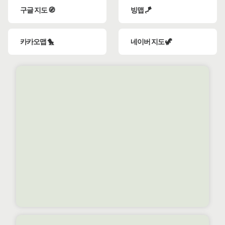
구글 지도 🧭
빙맵 🪁
카카오맵 🐤
네이버 지도 🦖