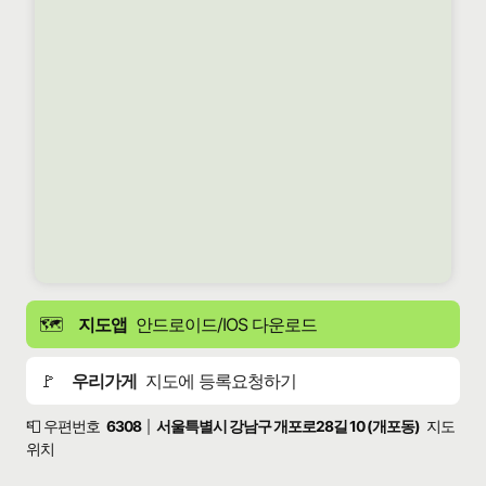
🗺️
지도앱
안드로이드/IOS 다운로드
🚩
우리가게
지도에 등록요청하기
📮 우편번호
6308
서울특별시 강남구 개포로28길 10 (개포동)
지도
|
위치