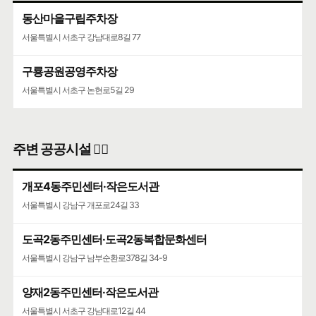
동산마을구립주차장
서울특별시 서초구 강남대로8길 77
구룡공원공영주차장
서울특별시 서초구 논현로5길 29
주변 공공시설 👨‍✈️
개포4동주민센터·작은도서관
서울특별시 강남구 개포로24길 33
도곡2동주민센터·도곡2동복합문화센터
서울특별시 강남구 남부순환로378길 34-9
양재2동주민센터·작은도서관
서울특별시 서초구 강남대로12길 44