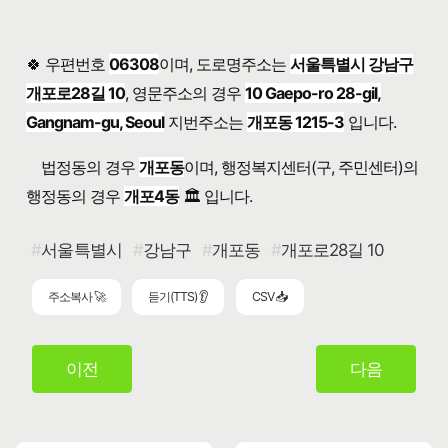
🍀 우편번호
06308
이며, 도로명주소는
서울특별시 강남구
개포로28길 10
, 영문주소의 경우
10 Gaepo-ro 28-gil,
Gangnam-gu, Seoul
지번주소는
개포동 1215-3
입니다.
법정동의 경우
개포동
이며, 행정복지센터(구, 주민센터)의
행정동의 경우
개포4동
🏛️ 입니다.
서울특별시
강남구
개포동
개포로28길 10
주소복사 🚀
듣기(TTS) 👂
CSV 📥
이전
다음