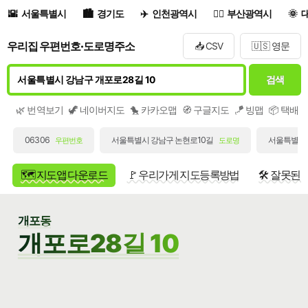
서울특별시
경기도
인천광역시
부산광역시
우리집 우편번호·도로명주소
📥 CSV
🇺🇸 영문
검색
🌿 번역보기
🦖 네이버지도
🐤 카카오맵
🧭 구글지도
🪁 빙맵
📦 택배
06306
서울특별시 강남구 논현로10길
서울특별시 
우편번호
도로명
🗺️ 지도앱 다운로드
🚩 우리가게 지도등록방법
🛠️ 잘못된
개포동
개포로28길 10