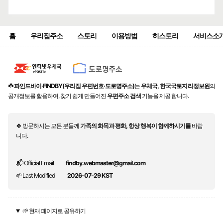
홈
우리집주소
스토리
이용방법
히스토리
서비스소
☘️
파인드바이·FINDBY(우리집 우편번호·도로명주소)
는
우체국, 한국국토지리정보원
의
공개정보를 활용하여, 찾기 쉽게 만들어진
우편주소 검색
기능을 제공 합니다.
🍀 방문하시는 모든 분들께
가족의 화목과 평화, 항상 행복이 함께하시기를
바랍
니다.
📬 Official Email
findby.webmaster@gmail.com
🌱 Last Modified
2026-07-29 KST
🌱 현재 페이지로 공유하기