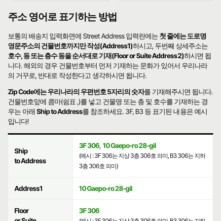
주소 영어로 표기하는 방법
보통의 배송지 입력화면에 Street Address 입력란에는
첫 줄에는 도로명
영문주소의 건물번호까지만 작성(Address1)
하시고, 두번째 상세주소는
호수, 동 또는 층수 동을 순서대로 기재(Floor or Suite Address2)
하시면 됩
니다. 해외의 경우 건물번호부터 먼저 기재하는 문화가 있어서 우리나라
의 거꾸로, 반대로 작성한다고 생각하시면 됩니다.
Zip Code에는 우리나라의 우편번호 5자리의 숫자
를 기재해주시면 됩니다.
건물번호앞에 콤마(쉼표 ,)를 넣고 건물명 또는 층 및 호수를 기재하는 경
우는 아래
Ship to Address
를 참조하세요. 3F, B3 등 표기된 내용은 예시
입니다!
3F 306
,
10 Gaepo-ro 28-gil
Ship
(예시 : 3F 306는 지상 3층 306호 의미, B3 306는 지하
to Address
3층 306호 의미)
Address1
10 Gaepo-ro 28-gil
Floor
3F 306
or Suite
(예시 : 3F 306는 지상 3층 306호 의미, B3 306는 지하