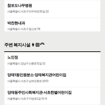
참포도나무병원
서울특별시 서초구 바우뫼로35길 32
박찬현내과
서울특별시 서초구 동산로 78
주변 복지시설 👩🏻‍🦳
노인정
서울특별시 강남구 선릉로12길 12
양재1동민원분소·양재복지관어린이집
서울특별시 서초구 남부순환로 2610
양재동주민사회복지관·서초한별어린이집
서울특별시 서초구 마방로2길 15-9