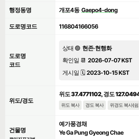
행정동명
개포4동
Gaepo4-dong
도로명코드
116804166056
상태 🟢
현존·현행화
도로명
확인일 📆
2026-07-07 KST
코드
게시일 🗓️
2023-10-15 KST
위도 37.4771102, 경도 127.049
위도/경도
위도 복사
경도 복사
위경도 복사(쉼
예가풍경채
건물명
Ye Ga Pung Gyeong Chae