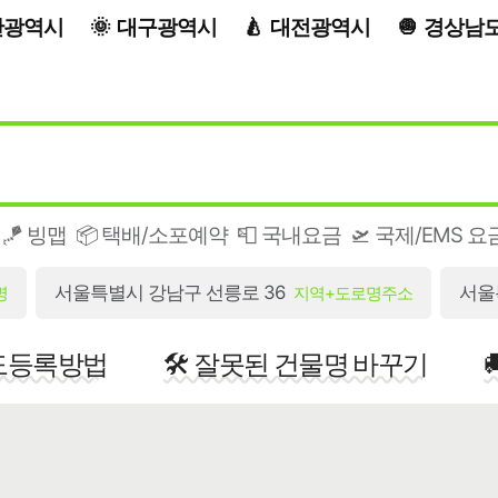
산광역시
대구광역시
대전광역시
경상남
🪁 빙맵
📦 택배/소포예약
📮 국내요금
🛫 국제/EMS 요
서울특별시 강남구 선릉로 36
서울
명
지역+도로명주소
지도등록방법
🛠️ 잘못된 건물명 바꾸기