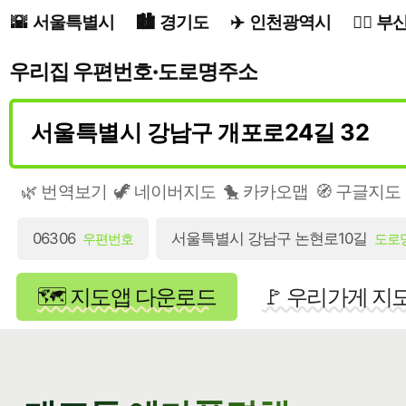
서울특별시
경기도
인천광역시
부
우리집 우편번호·도로명주소
🌿 번역보기
🦖 네이버지도
🐤 카카오맵
🧭 구글지도
06306
서울특별시 강남구 논현로10길
우편번호
도로
🗺️ 지도앱 다운로드
🚩 우리가게 