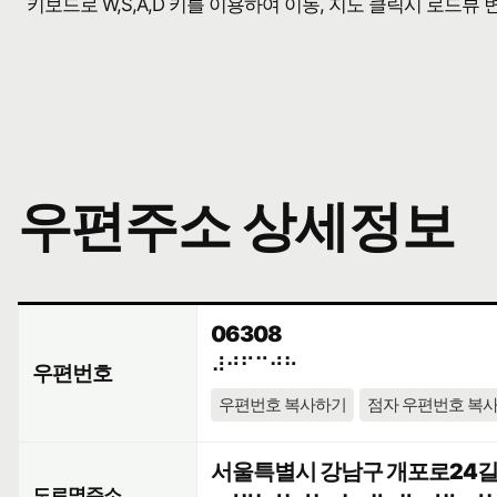
키보드로 W,S,A,D 키를 이용하여 이동, 지도 클릭시 로드뷰
우편주소 상세정보
06308
⠼⠚⠋⠉⠚⠓
우편번호
우편번호 복사하기
점자 우편번호 복
서울특별시 강남구 개포로24길 
도로명주소