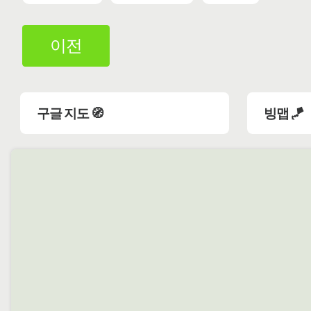
이전
구글 지도 🧭
빙맵 🪁