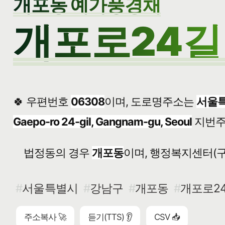
개포동 예가풍경채
개포로24길 
🍀 우편번호
06308
이며, 도로명주소는
서울특
Gaepo-ro 24-gil, Gangnam-gu, Seoul
지번
법정동의 경우
개포동
이며, 행정복지센터(구
서울특별시
강남구
개포동
개포로24
주소복사 🚀
듣기(TTS) 👂
CSV 📥