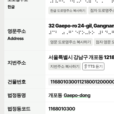
⠠⠎⠯⠓⠪⠁⠘⠳⠠⠕⠀⠫⠶⠉⠢⠈⠍⠀⠈
한글
점자 도로명주
한글 도로명주소 복사하기
32 Gaepo-ro 24-gil, Gangnam
영문주소
⠼⠉⠃⠀⠴⠠⠛⠁⠑⠏⠕⠤⠗⠕⠀⠼⠃⠙⠤
Address
영문 도로명주소 복사하기
점자 영문 
서울특별시 강남구 개포동 1218
지번주소
지번주소 복사하기
👂 TTS 듣기
건물번호
11680103001121800120000
법정동명
개포동
Gaepo-dong
법정동코드
1168010300