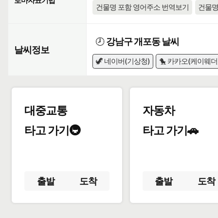
로마자표기법
건물명 포함 영어주소 번역보기
건물명
🕗
강남구 개포동 날씨
날씨정보
🦖 네이버(기상청)
🐤 카카오(케이웨더
대중교통
자동차
타고 가기🚇
타고 가기🚗
출발
도착
출발
도착