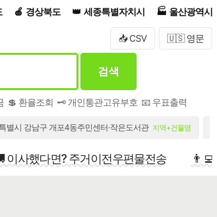
도
경상북도
세종특별자치시
울산광역시
📥 CSV
🇺🇸 영문
검색
금
💲 환율조회
🗝️ 개인통관고유부호
📧 우표출력
특별시 강남구 개포4동주민센터·작은도서관
지역+건물명
🚚 이사했다면? 주거이전우편물전송
👨‍