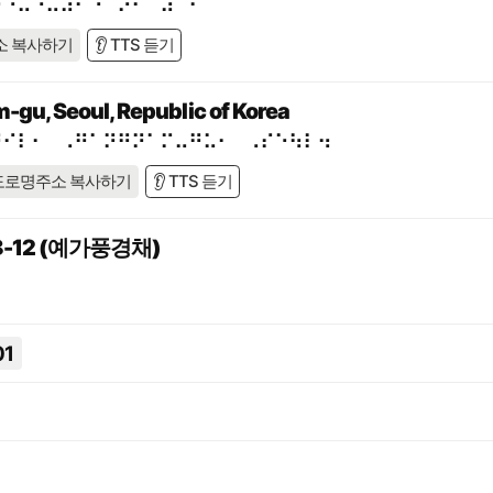
⠗⠙⠥⠐⠥⠼⠃⠙⠈⠕⠂⠀⠼⠉⠃
소 복사하기
👂 TTS 듣기
-gu, Seoul, Republic of Korea
⠛⠊⠇⠂⠀⠠⠛⠁⠝⠛⠝⠁⠍⠤⠛⠥⠂⠀⠠⠎⠑⠳⠇⠲
도로명주소 복사하기
👂 TTS 듣기
-12 (예가풍경채)
01