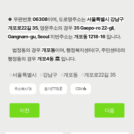
🍀 우편번호
06308
이며, 도로명주소는
서울특별시 강남구
개포로22길 35
, 영문주소의 경우
35 Gaepo-ro 22-gil,
Gangnam-gu, Seoul
지번주소는
개포동 1218-16
입니다.
법정동의 경우
개포동
이며, 행정복지센터(구, 주민센터)의
행정동의 경우
개포4동
🏛️ 입니다.
서울특별시
강남구
개포동
개포로22길 35
주소복사 🚀
듣기(TTS) 👂
CSV 📥
이전
다음