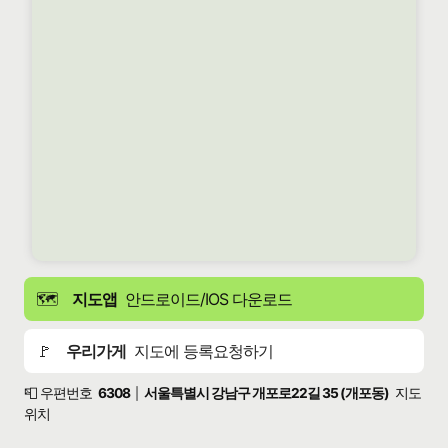
🗺️
지도앱
안드로이드/IOS 다운로드
🚩
우리가게
지도에 등록요청하기
📮 우편번호
6308
서울특별시 강남구 개포로22길 35 (개포동)
지도
|
위치