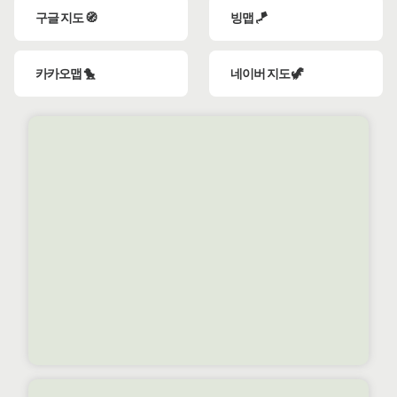
구글 지도 🧭
빙맵 🪁
카카오맵 🐤
네이버 지도 🦖