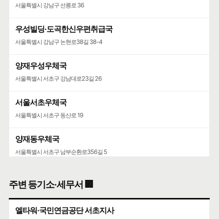
서울특별시 강남구 선릉로 36
우성빌딩·도곡한신우편취급국
서울특별시 강남구 논현로38길 38-4
양재우성우체국
서울특별시 서초구 강남대로23길 26
서울서초우체국
서울특별시 서초구 동산로 19
양재동우체국
서울특별시 서초구 남부순환로356길 5
서울가정행정법원·서울가정행정법원청사
주변 등기소·세무서 🏢
서울특별시 서초구 강남대로 193
엘타워·국민연금공단 서초지사