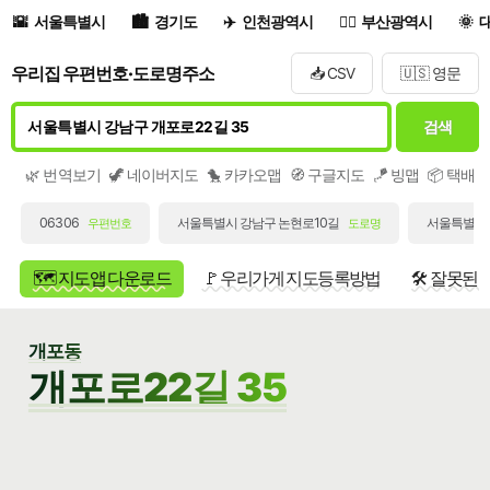
서울특별시
경기도
인천광역시
부산광역시
우리집 우편번호·도로명주소
📥 CSV
🇺🇸 영문
검색
🌿 번역보기
🦖 네이버지도
🐤 카카오맵
🧭 구글지도
🪁 빙맵
📦 택배
06306
서울특별시 강남구 논현로10길
서울특별시 
우편번호
도로명
🗺️ 지도앱 다운로드
🚩 우리가게 지도등록방법
🛠️ 잘못된
개포동
개포로22길 35