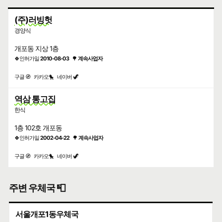
(주)러빙헛
경양식
개포동 지상 1층
🍀인허가일
2010-08-03
🌳
계속사업자
구글 🧭
카카오🐤
네이버 🦖
역삼 통고집
한식
1층 102호 개포동
🍀인허가일
2002-04-22
🌳
계속사업자
구글 🧭
카카오🐤
네이버 🦖
주변 우체국 📮
서울개포1동우체국