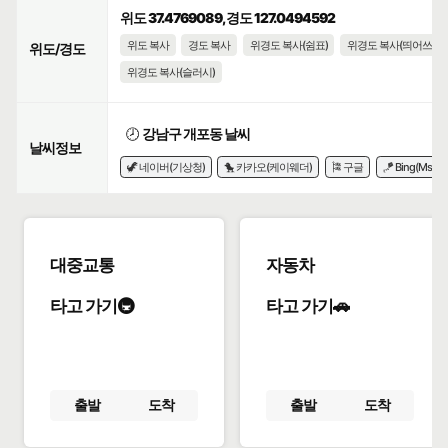
위도 37.4769089, 경도 127.0494592
위도 복사
경도 복사
위경도 복사(쉼표)
위경도 복사(띄어쓰기)
위도/경도
위경도 복사(슬러시)
🕗
강남구 개포동 날씨
날씨정보
🦖 네이버(기상청)
🐤 카카오(케이웨더)
🎏 구글
🪁 Bing(Msn)
대중교통
자동차
타고 가기🚇
타고 가기🚗
출발
도착
출발
도착