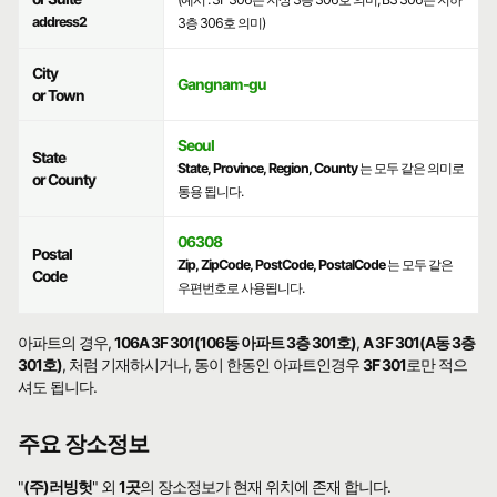
address2
3층 306호 의미)
City
Gangnam-gu
or Town
Seoul
State
State, Province, Region, County
는 모두 같은 의미로
or County
통용 됩니다.
06308
Postal
Zip, ZipCode, PostCode, PostalCode
는 모두 같은
Code
우편번호로 사용됩니다.
아파트의 경우,
106A 3F 301(106동 아파트 3층 301호)
,
A 3F 301(A동 3층
301호)
, 처럼 기재하시거나, 동이 한동인 아파트인경우
3F 301
로만 적으
셔도 됩니다.
주요 장소정보
"
(주)러빙헛
" 외
1곳
의 장소정보가 현재 위치에 존재 합니다.