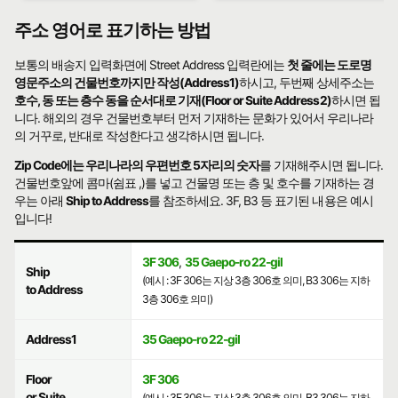
주소 영어로 표기하는 방법
보통의 배송지 입력화면에 Street Address 입력란에는
첫 줄에는 도로명
영문주소의 건물번호까지만 작성(Address1)
하시고, 두번째 상세주소는
호수, 동 또는 층수 동을 순서대로 기재(Floor or Suite Address2)
하시면 됩
니다. 해외의 경우 건물번호부터 먼저 기재하는 문화가 있어서 우리나라
의 거꾸로, 반대로 작성한다고 생각하시면 됩니다.
Zip Code에는 우리나라의 우편번호 5자리의 숫자
를 기재해주시면 됩니다.
건물번호앞에 콤마(쉼표 ,)를 넣고 건물명 또는 층 및 호수를 기재하는 경
우는 아래
Ship to Address
를 참조하세요. 3F, B3 등 표기된 내용은 예시
입니다!
3F 306
,
35 Gaepo-ro 22-gil
Ship
(예시 : 3F 306는 지상 3층 306호 의미, B3 306는 지하
to Address
3층 306호 의미)
Address1
35 Gaepo-ro 22-gil
Floor
3F 306
or Suite
(예시 : 3F 306는 지상 3층 306호 의미, B3 306는 지하