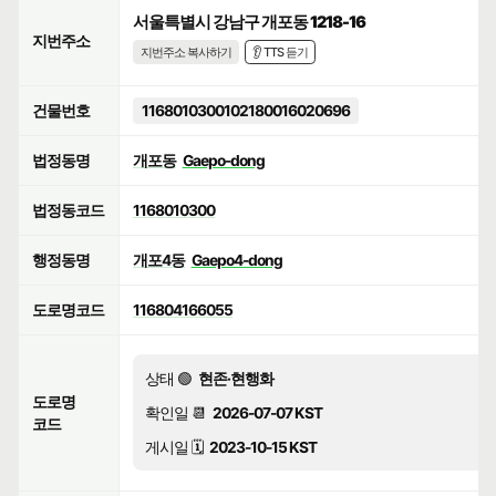
서울특별시 강남구 개포동 1218-16
지번주소
지번주소 복사하기
👂 TTS 듣기
건물번호
1168010300102180016020696
법정동명
개포동
Gaepo-dong
법정동코드
1168010300
행정동명
개포4동
Gaepo4-dong
도로명코드
116804166055
상태 🟢
현존·현행화
도로명
확인일 📆
2026-07-07 KST
코드
게시일 🗓️
2023-10-15 KST