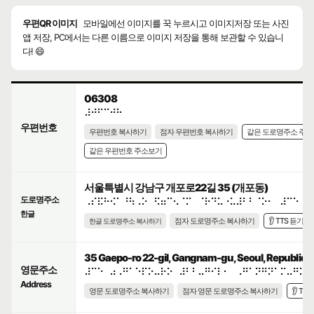
우편QR 이미지
모바일에선 이미지를 꾹 누르시고 이미지저장 또는 사진
앱 저장, PC에서는 다른 이름으로 이미지 저장을 통해 보관할 수 있습니
다! 😄
06308
⠼⠚⠋⠉⠚⠓
우편번호
우편번호 복사하기
점자 우편번호 복사하기
같은 도로명주소 주
같은 우편번호 주소보기
서울특별시 강남구 개포로22길 35 (개포동)
도로명주소
⠠⠎⠯⠓⠪⠁⠘⠳⠠⠕⠀⠫⠶⠉⠢⠈⠍⠀⠈⠗⠙⠥⠐⠥⠼⠃⠃⠈⠕⠂⠀⠼⠉⠑
한글
점자 도로명주소 복사하기
👂 TTS 듣기
한글 도로명주소 복사하기
35 Gaepo-ro 22-gil, Gangnam-gu, Seoul, Republic o
영문주소
⠼⠉⠑⠀⠴⠠⠛⠁⠑⠏⠕⠤⠗⠕⠀⠼⠃⠃⠤⠛⠊⠇⠂⠀⠠⠛⠁⠝⠛⠝⠁⠍⠤⠛⠥⠂
Address
영문 도로명주소 복사하기
점자 영문 도로명주소 복사하기
👂 TT