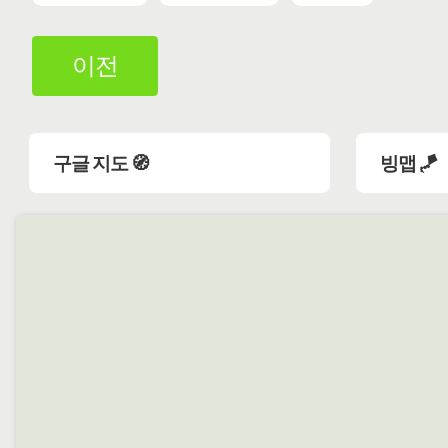
이전
구글 지도 🧭
빙맵 🪁