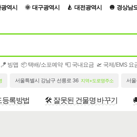
산광역시
대구광역시
대전광역시
경상남
🪁 빙맵
📦 택배/소포예약
📮 국내요금
🛫 국제/EMS 요
서울특별시 강남구 선릉로 36
서울
명
지역+도로명주소
지도등록방법
🛠️ 잘못된 건물명 바꾸기