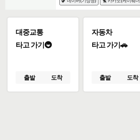
🦖 네이버(기상청)
🐤 카카오(케이웨더
대중교통
자동차
타고 가기🚇
타고 가기🚗
출발
도착
출발
도착