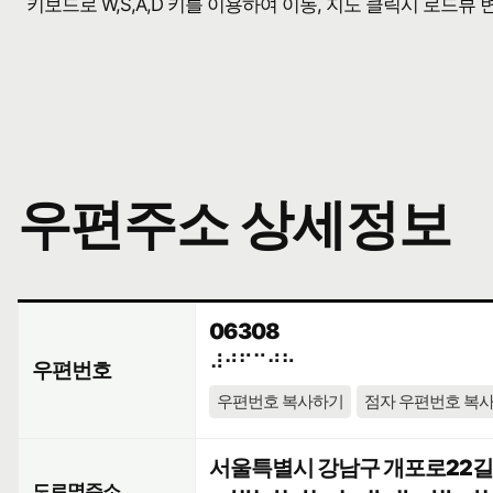
키보드로 W,S,A,D 키를 이용하여 이동, 지도 클릭시 로드뷰
우편주소 상세정보
06308
⠼⠚⠋⠉⠚⠓
우편번호
우편번호 복사하기
점자 우편번호 복
서울특별시 강남구 개포로22길 1
도로명주소