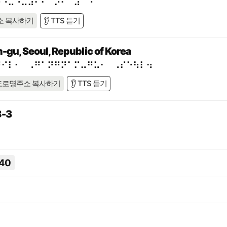
⠗⠙⠥⠐⠥⠼⠃⠃⠈⠕⠂⠀⠼⠁⠑
소 복사하기
👂 TTS 듣기
-gu, Seoul, Republic of Korea
⠛⠊⠇⠂⠀⠠⠛⠁⠝⠛⠝⠁⠍⠤⠛⠥⠂⠀⠠⠎⠑⠳⠇⠲
도로명주소 복사하기
👂 TTS 듣기
-3
40