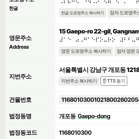
⠠⠎⠯⠓⠪⠁⠘⠳⠠⠕⠀⠫⠶⠉⠢⠈⠍⠀⠈
한글
점자 도로명주
한글 도로명주소 복사하기
15 Gaepo-ro 22-gil, Gangnam
영문주소
⠼⠁⠑⠀⠴⠠⠛⠁⠑⠏⠕⠤⠗⠕⠀⠼⠃⠃⠤
Address
영문 도로명주소 복사하기
점자 영문 
서울특별시 강남구 개포동 1218
지번주소
지번주소 복사하기
👂 TTS 듣기
건물번호
11680103001021800260205
법정동명
개포동
Gaepo-dong
법정동코드
1168010300