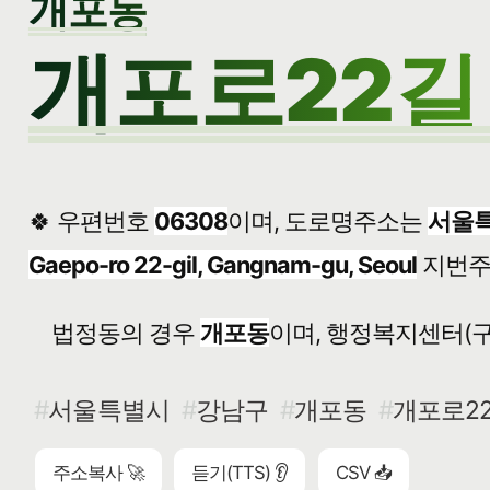
개포동
개포로22길 
🍀 우편번호
06308
이며, 도로명주소는
서울특
Gaepo-ro 22-gil, Gangnam-gu, Seoul
지번
법정동의 경우
개포동
이며, 행정복지센터(구
서울특별시
강남구
개포동
개포로22
주소복사 🚀
듣기(TTS) 👂
CSV 📥