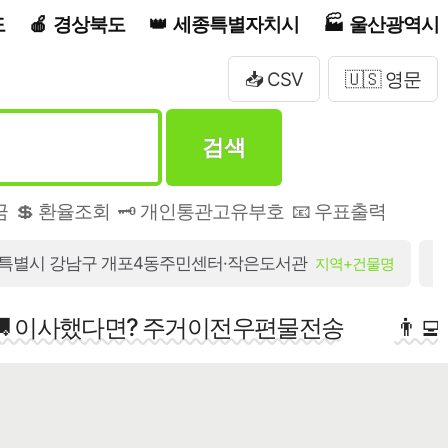
도
경상북도
세종특별자치시
울산광역시
📥 CSV
🇺🇸 영문
검색
금
💲 환율조회
🗝️ 개인통관고유부호
📧 우표출력
특별시 강남구 개포4동주민센터·작은도서관
지역+건물명
🚚 이사했다면? 주거이전우편물전송
👨‍