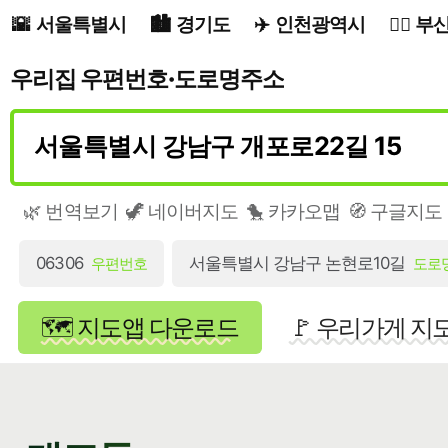
서울특별시
경기도
인천광역시
부
우리집 우편번호·도로명주소
🌿 번역보기
🦖 네이버지도
🐤 카카오맵
🧭 구글지도
06306
서울특별시 강남구 논현로10길
우편번호
도로
🗺️ 지도앱 다운로드
🚩 우리가게 