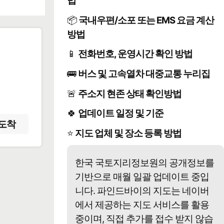
법
📦
국내우편/소포 또는 EMS 요금 계산
방법
📱
전화번호, 운영시간 확인 방법
️
🚌
버스 및 고속열차 대중교통 누리집
🚨
주소지 현존 상태 확인방법
🍀
업데이트 일정 및 기준
도착
⭐
지도 업체 및 장소 등록 방법
한국 국토지리정보원의 공개정보를
기반으로 매월 일괄 업데이트 중입
니다. 파인드바이의 지도는 네이버
에서 제공하는 지도 서비스를 활용
중이며, 직접 추가를 접수 받지 않습