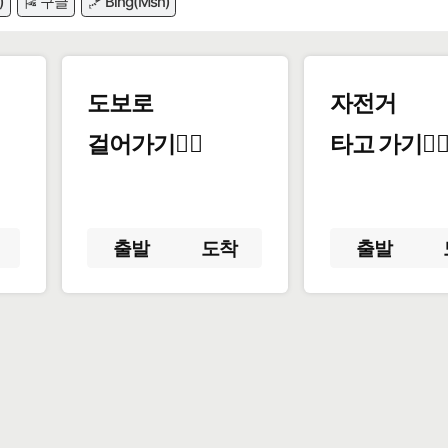
)
🎏 구글
🪁 Bing(Msn)
도보로
자전거
걸어가기🚶‍♂️
타고 가기🚴‍♀
출발
도착
출발