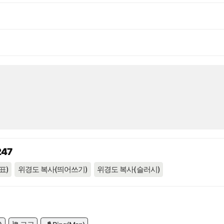
247
표)
위경도 복사(띄어쓰기)
위경도 복사(슬러시)