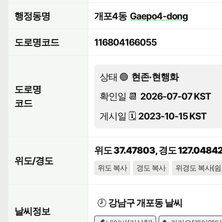
행정동명
개포4동
Gaepo4-dong
도로명코드
116804166055
상태 🟢
현존·현행화
도로명
확인일 📆
2026-07-07 KST
코드
게시일 🗓️
2023-10-15 KST
위도 37.47803, 경도 127.0484
위도/경도
위도 복사
경도 복사
위경도 복사(쉼
🕗
강남구 개포동 날씨
날씨정보