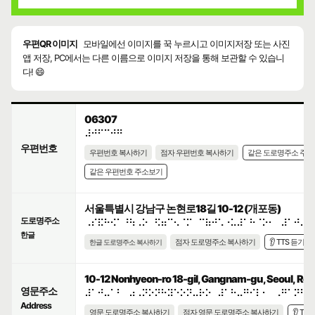
우편QR 이미지
모바일에선 이미지를 꾹 누르시고 이미지저장 또는 사진
앱 저장, PC에서는 다른 이름으로 이미지 저장을 통해 보관할 수 있습니
다! 😄
06307
⠼⠚⠋⠉⠚⠛
우편번호
우편번호 복사하기
점자 우편번호 복사하기
같은 도로명주소 주
같은 우편번호 주소보기
서울특별시 강남구 논현로18길 10-12 (개포동)
도로명주소
⠠⠎⠯⠓⠪⠁⠘⠳⠠⠕⠀⠫⠶⠉⠢⠈⠍⠀⠉⠷⠚⠡⠐⠥⠼⠁⠓⠈⠕⠂⠀⠼⠁⠚⠤⠁
한글
점자 도로명주소 복사하기
👂 TTS 듣기
한글 도로명주소 복사하기
10-12 Nonhyeon-ro 18-gil, Gangnam-gu, Seoul, Repu
영문주소
⠼⠁⠚⠤⠁⠃⠀⠴⠠⠝⠕⠝⠓⠽⠑⠕⠝⠤⠗⠕⠀⠼⠁⠓⠤⠛⠊⠇⠂⠀⠠⠛⠁⠝⠛⠝
Address
영문 도로명주소 복사하기
점자 영문 도로명주소 복사하기
👂 TT