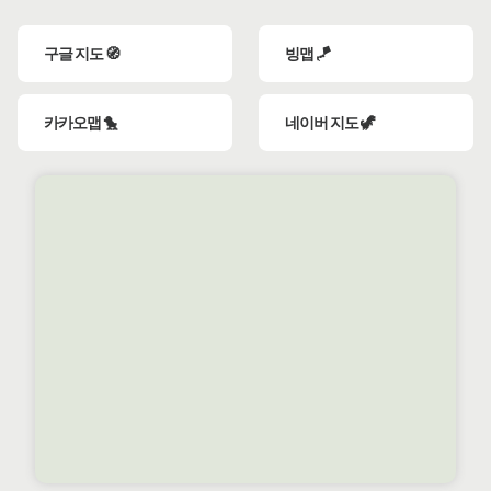
구글 지도 🧭
빙맵 🪁
카카오맵 🐤
네이버 지도 🦖