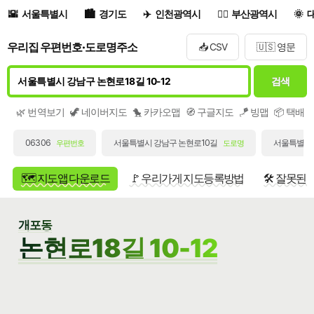
서울특별시
경기도
인천광역시
부산광역시
우리집 우편번호·도로명주소
📥 CSV
🇺🇸 영문
검색
🌿 번역보기
🦖 네이버지도
🐤 카카오맵
🧭 구글지도
🪁 빙맵
📦 택배
06306
서울특별시 강남구 논현로10길
서울특별시 
우편번호
도로명
🗺️ 지도앱 다운로드
🚩 우리가게 지도등록방법
🛠️ 잘못된
개포동
논현로18길 10-12