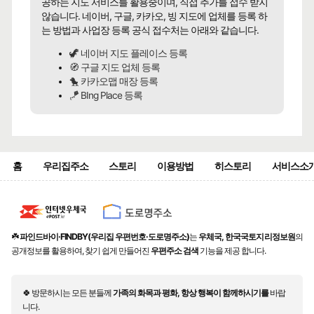
공하는 지도 서비스를 활용중이며, 직접 추가를 접수 받지
않습니다. 네이버, 구글, 카카오, 빙 지도에 업체를 등록 하
는 방법과 사업장 등록 공식 접수처는 아래와 같습니다.
🦖 네이버 지도 플레이스 등록
🧭 구글 지도 업체 등록
🐤 카카오맵 매장 등록
🪁 BIng Place 등록
홈
우리집주소
스토리
이용방법
히스토리
서비스소
☘️
파인드바이·FINDBY(우리집 우편번호·도로명주소)
는
우체국, 한국국토지리정보원
의
공개정보를 활용하여, 찾기 쉽게 만들어진
우편주소 검색
기능을 제공 합니다.
🍀 방문하시는 모든 분들께
가족의 화목과 평화, 항상 행복이 함께하시기를
바랍
니다.