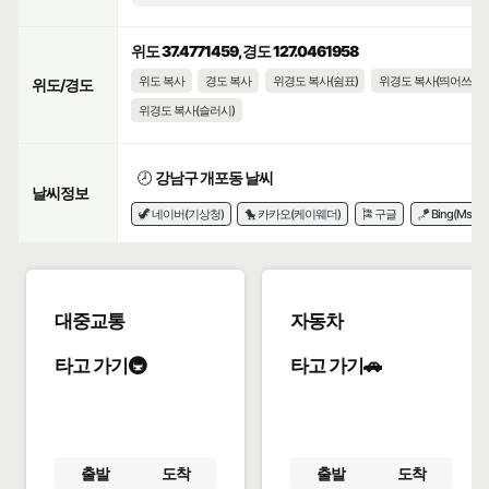
위도 37.4771459, 경도 127.0461958
위도 복사
경도 복사
위경도 복사(쉼표)
위경도 복사(띄어쓰기)
위도/경도
위경도 복사(슬러시)
🕗
강남구 개포동 날씨
날씨정보
🦖 네이버(기상청)
🐤 카카오(케이웨더)
🎏 구글
🪁 Bing(Msn)
대중교통
자동차
타고 가기🚇
타고 가기🚗
출발
도착
출발
도착