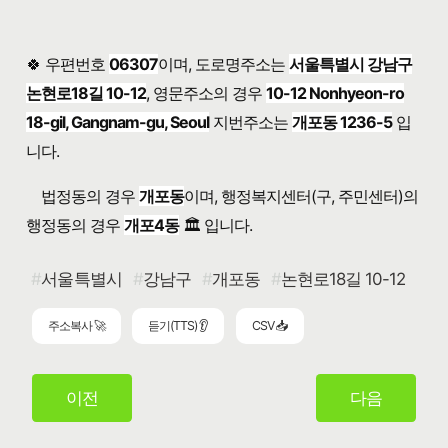
🍀 우편번호
06307
이며, 도로명주소는
서울특별시 강남구
논현로18길 10-12
, 영문주소의 경우
10-12 Nonhyeon-ro
18-gil, Gangnam-gu, Seoul
지번주소는
개포동 1236-5
입
니다.
법정동의 경우
개포동
이며, 행정복지센터(구, 주민센터)의
행정동의 경우
개포4동
🏛️ 입니다.
서울특별시
강남구
개포동
논현로18길 10-12
주소복사 🚀
듣기(TTS) 👂
CSV 📥
이전
다음