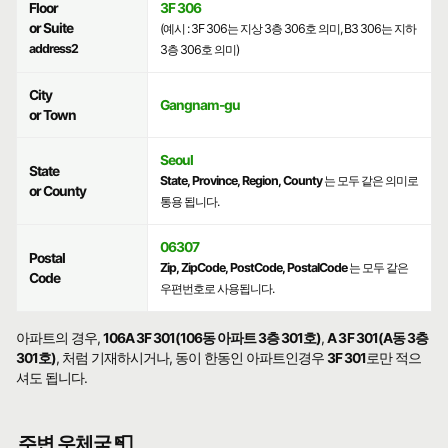
Floor
3F 306
or Suite
(예시 : 3F 306는 지상 3층 306호 의미, B3 306는 지하
address2
3층 306호 의미)
City
Gangnam-gu
or Town
Seoul
State
State, Province, Region, County
는 모두 같은 의미로
or County
통용 됩니다.
06307
Postal
Zip, ZipCode, PostCode, PostalCode
는 모두 같은
Code
우편번호로 사용됩니다.
아파트의 경우,
106A 3F 301(106동 아파트 3층 301호)
,
A 3F 301(A동 3층
301호)
, 처럼 기재하시거나, 동이 한동인 아파트인경우
3F 301
로만 적으
셔도 됩니다.
주변 우체국 📮