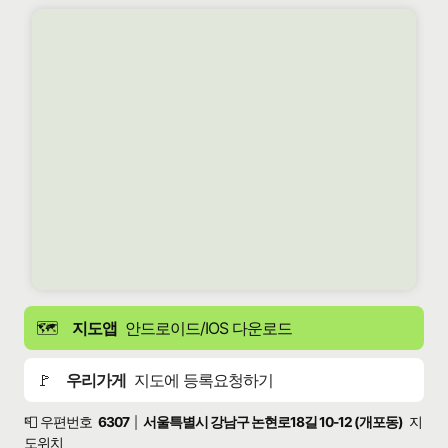
🗺️
지도앱
안드로이드/IOS 다운로드
🚩
우리가게
지도에 등록요청하기
📮 우편번호
6307
서울특별시 강남구 논현로18길 10-12 (개포동)
지
|
도위치