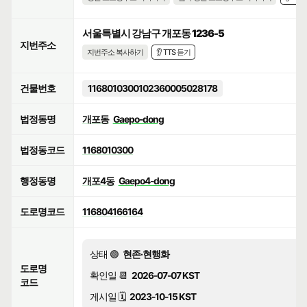
서울특별시 강남구 개포동 1236-5
지번주소
지번주소 복사하기
👂 TTS 듣기
건물번호
1168010300102360005028178
법정동명
개포동
Gaepo-dong
법정동코드
1168010300
행정동명
개포4동
Gaepo4-dong
도로명코드
116804166164
상태 🟢
현존·현행화
도로명
확인일 📆
2026-07-07 KST
코드
게시일 🗓️
2023-10-15 KST