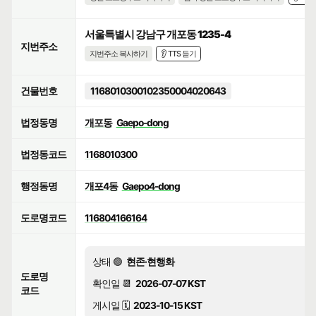
서울특별시 강남구 개포동 1235-4
지번주소
지번주소 복사하기
👂 TTS 듣기
건물번호
1168010300102350004020643
법정동명
개포동
Gaepo-dong
법정동코드
1168010300
행정동명
개포4동
Gaepo4-dong
도로명코드
116804166164
상태 🟢
현존·현행화
도로명
확인일 📆
2026-07-07 KST
코드
게시일 🗓️
2023-10-15 KST