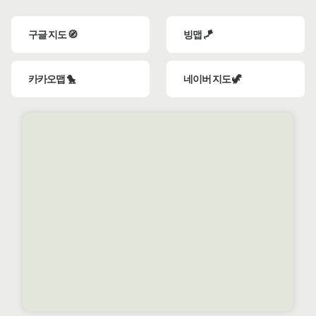
구글 지도 🧭
빙맵 🪁
카카오맵 🐤
네이버 지도 🦖