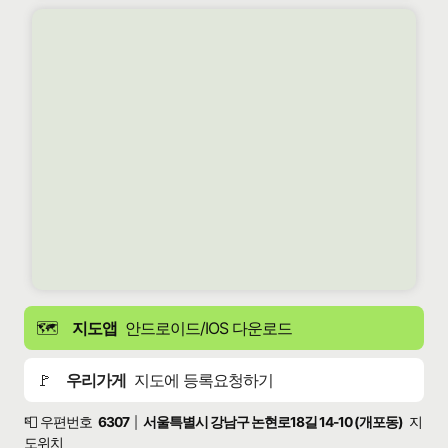
🗺️
지도앱
안드로이드/IOS 다운로드
🚩
우리가게
지도에 등록요청하기
📮 우편번호
6307
서울특별시 강남구 논현로18길 14-10 (개포동)
지
|
도위치