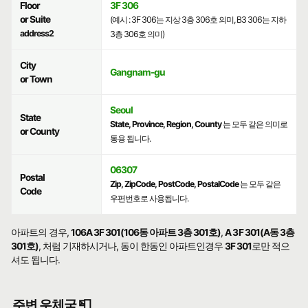
Floor
3F 306
or Suite
(예시 : 3F 306는 지상 3층 306호 의미, B3 306는 지하
address2
3층 306호 의미)
City
Gangnam-gu
or Town
Seoul
State
State, Province, Region, County
는 모두 같은 의미로
or County
통용 됩니다.
06307
Postal
Zip, ZipCode, PostCode, PostalCode
는 모두 같은
Code
우편번호로 사용됩니다.
아파트의 경우,
106A 3F 301(106동 아파트 3층 301호)
,
A 3F 301(A동 3층
301호)
, 처럼 기재하시거나, 동이 한동인 아파트인경우
3F 301
로만 적으
셔도 됩니다.
주변 우체국 📮