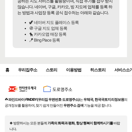
공하는 지도 서비스를 활용중이며, 직접 추가를 접수 받지
않습니다. 네이버, 구글, 카카오, 빙 지도에 업체를 등록 하
는 방법과 사업장 등록 공식 접수처는 아래와 같습니다.
🦖 네이버 지도 플레이스 등록
🧭 구글 지도 업체 등록
🐤 카카오맵 매장 등록
🪁 BIng Place 등록
홈
우리집주소
스토리
이용방법
히스토리
서비스소
☘️
파인드바이·FINDBY(우리집 우편번호·도로명주소)
는
우체국, 한국국토지리정보원
의
공개정보를 활용하여, 찾기 쉽게 만들어진
우편주소 검색
기능을 제공 합니다.
🍀 방문하시는 모든 분들께
가족의 화목과 평화, 항상 행복이 함께하시기를
바랍
니다.