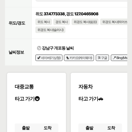
위도 37.4773338, 경도 127.0465908
위도 복사
경도 복사
위경도 복사(쉼표)
위경도 복사(띄어쓰기)
위도/경도
위경도 복사(슬러시)
🕗
강남구 개포동 날씨
날씨정보
🦖 네이버(기상청)
🐤 카카오(케이웨더)
🎏 구글
🪁 Bing(Msn)
대중교통
자동차
타고 가기🚇
타고 가기🚗
출발
도착
출발
도착