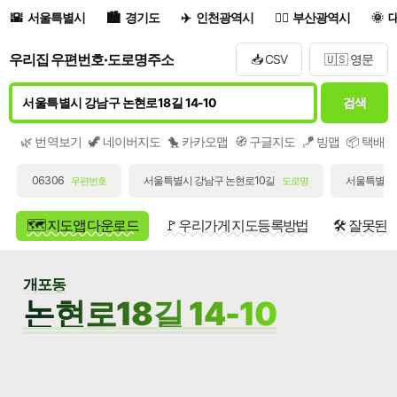
서울특별시
경기도
인천광역시
부산광역시
우리집 우편번호·도로명주소
📥 CSV
🇺🇸 영문
검색
🌿 번역보기
🦖 네이버지도
🐤 카카오맵
🧭 구글지도
🪁 빙맵
📦 택배
06306
서울특별시 강남구 논현로10길
서울특별시 
우편번호
도로명
🗺️ 지도앱 다운로드
🚩 우리가게 지도등록방법
🛠️ 잘못된
개포동
논현로18길 14-10