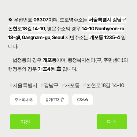
🍀 우편번호
06307
이며, 도로명주소는
서울특별시 강남구
논현로18길 14-10
, 영문주소의 경우
14-10 Nonhyeon-ro
18-gil, Gangnam-gu, Seoul
지번주소는
개포동 1235-4
입
니다.
법정동의 경우
개포동
이며, 행정복지센터(구, 주민센터)의
행정동의 경우
개포4동
🏛️ 입니다.
서울특별시
강남구
개포동
논현로18길 14-10
주소복사 🚀
듣기(TTS) 👂
CSV 📥
이전
다음