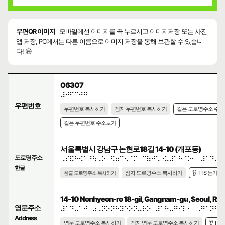
우편QR 이미지
모바일에선 이미지를 꾹 누르시고 이미지저장 또는 사진
앱 저장, PC에서는 다른 이름으로 이미지 저장을 통해 보관할 수 있습니
다! 😄
06307
⠼⠚⠋⠉⠚⠛
우편번호
우편번호 복사하기
점자 우편번호 복사하기
같은 도로명주소 주
같은 우편번호 주소보기
서울특별시 강남구 논현로18길 14-10 (개포동)
도로명주소
⠠⠎⠯⠓⠪⠁⠘⠳⠠⠕⠀⠫⠶⠉⠢⠈⠍⠀⠉⠷⠚⠡⠐⠥⠼⠁⠓⠈⠕⠂⠀⠼⠁⠙⠤⠁
한글
점자 도로명주소 복사하기
👂 TTS 듣기
한글 도로명주소 복사하기
14-10 Nonhyeon-ro 18-gil, Gangnam-gu, Seoul, Repu
영문주소
⠼⠁⠙⠤⠁⠚⠀⠴⠠⠝⠕⠝⠓⠽⠑⠕⠝⠤⠗⠕⠀⠼⠁⠓⠤⠛⠊⠇⠂⠀⠠⠛⠁⠝⠛⠝
Address
영문 도로명주소 복사하기
점자 영문 도로명주소 복사하기
👂 TT