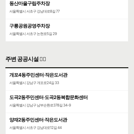
동산마을구립주차장
서울특별시 서초구 강남대로8길 77
구룡공원공영주차장
서울특별시 서초구 논현로5길 29
주변 공공시설 👨‍✈️
개포4동주민센터·작은도서관
서울특별시 강남구 개포로24길 33
도곡2동주민센터·도곡2동복합문화센터
서울특별시 강남구 남부순환로378길 34-9
양재2동주민센터·작은도서관
서울특별시 서초구 강남대로12길 44