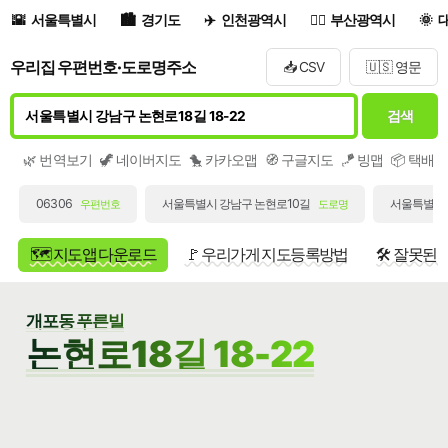
서울특별시
경기도
인천광역시
부산광역시
우리집 우편번호·도로명주소
📥 CSV
🇺🇸 영문
검색
🌿 번역보기
🦖 네이버지도
🐤 카카오맵
🧭 구글지도
🪁 빙맵
📦 택배
06306
서울특별시 강남구 논현로10길
서울특별시 
우편번호
도로명
🗺️ 지도앱 다운로드
🚩 우리가게 지도등록방법
🛠️ 잘못된
개포동 푸른빌
논현로18길 18-22