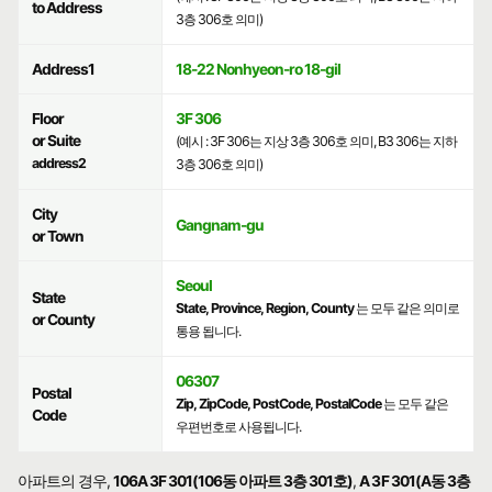
to Address
3층 306호 의미)
Address1
18-22 Nonhyeon-ro 18-gil
Floor
3F 306
or Suite
(예시 : 3F 306는 지상 3층 306호 의미, B3 306는 지하
address2
3층 306호 의미)
City
Gangnam-gu
or Town
Seoul
State
State, Province, Region, County
는 모두 같은 의미로
or County
통용 됩니다.
06307
Postal
Zip, ZipCode, PostCode, PostalCode
는 모두 같은
Code
우편번호로 사용됩니다.
아파트의 경우,
106A 3F 301(106동 아파트 3층 301호)
,
A 3F 301(A동 3층