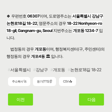
🍀 우편번호
06307
이며, 도로명주소는
서울특별시 강남구
논현로18길 18-22
, 영문주소의 경우
18-22 Nonhyeon-ro
18-gil, Gangnam-gu, Seoul
지번주소는
개포동 1234-7
입
니다.
법정동의 경우
개포동
이며, 행정복지센터(구, 주민센터)의
행정동의 경우
개포4동
🏛️ 입니다.
서울특별시
강남구
개포동
논현로18길 18-22
주소복사 🚀
듣기(TTS) 👂
CSV 📥
이전
다음