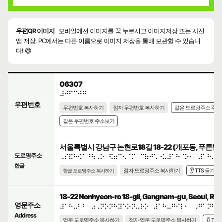
우편QR 이미지
모바일에선 이미지를 꾹 누르시고 이미지저장 또는 사진
앱 저장, PC에서는 다른 이름으로 이미지 저장을 통해 보관할 수 있습니
다! 😄
06307
⠼⠚⠋⠉⠚⠛
우편번호
우편번호 복사하기
점자 우편번호 복사하기
같은 도로명주소 주
같은 우편번호 주소보기
서울특별시 강남구 논현로18길 18-22 (개포동, 푸른빌)
도로명주소
⠠⠎⠯⠓⠪⠁⠘⠳⠠⠕⠀⠫⠶⠉⠢⠈⠍⠀⠉⠷⠚⠡⠐⠥⠼⠁⠓⠈⠕⠂⠀⠼⠁⠓⠤⠃
한글
점자 도로명주소 복사하기
👂 TTS 듣기
한글 도로명주소 복사하기
18-22 Nonhyeon-ro 18-gil, Gangnam-gu, Seoul, Repu
영문주소
⠼⠁⠓⠤⠃⠃⠀⠴⠠⠝⠕⠝⠓⠽⠑⠕⠝⠤⠗⠕⠀⠼⠁⠓⠤⠛⠊⠇⠂⠀⠠⠛⠁⠝⠛⠝
Address
영문 도로명주소 복사하기
점자 영문 도로명주소 복사하기
👂 TT