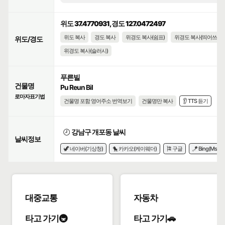
위도 37.4770931, 경도 127.0472497
위도 복사
경도 복사
위경도 복사(쉼표)
위경도 복사(띄어쓰기)
위도/경도
위경도 복사(슬러시)
푸른빌
건물명
Pu Reun Bil
로마자표기법
건물명 포함 영어주소 번역보기
건물명만 복사
👂 TTS 듣기
🕗
강남구 개포동 날씨
날씨정보
🦖 네이버(기상청)
🐤 카카오(케이웨더)
🎏 구글
🪁 Bing(Msn)
대중교통
자동차
타고 가기🚇
타고 가기🚗