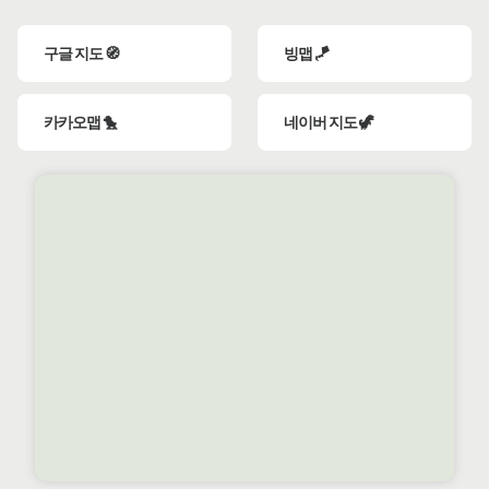
구글 지도 🧭
빙맵 🪁
카카오맵 🐤
네이버 지도 🦖