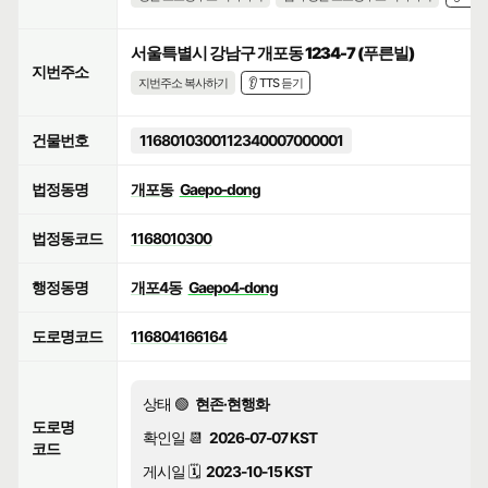
서울특별시 강남구 개포동 1234-7 (푸른빌)
지번주소
지번주소 복사하기
👂 TTS 듣기
건물번호
1168010300112340007000001
법정동명
개포동
Gaepo-dong
법정동코드
1168010300
행정동명
개포4동
Gaepo4-dong
도로명코드
116804166164
상태 🟢
현존·현행화
도로명
확인일 📆
2026-07-07 KST
코드
게시일 🗓️
2023-10-15 KST