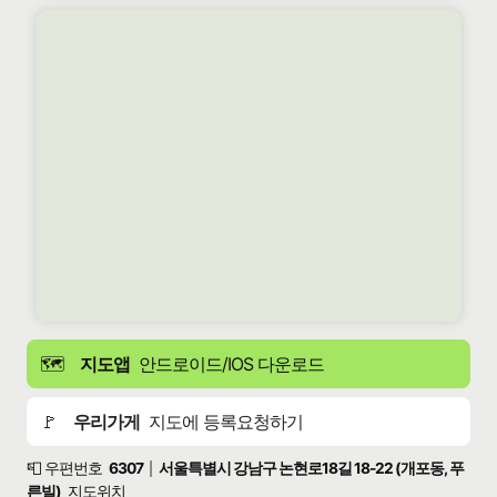
🗺️
지도앱
안드로이드/IOS 다운로드
🚩
우리가게
지도에 등록요청하기
📮 우편번호
6307
서울특별시 강남구 논현로18길 18-22 (개포동, 푸
|
른빌)
지도위치