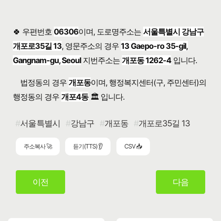
🍀 우편번호
06306
이며, 도로명주소는
서울특별시 강남구
개포로35길 13
, 영문주소의 경우
13 Gaepo-ro 35-gil,
Gangnam-gu, Seoul
지번주소는
개포동 1262-4
입니다.
법정동의 경우
개포동
이며, 행정복지센터(구, 주민센터)의
행정동의 경우
개포4동
🏛️ 입니다.
서울특별시
강남구
개포동
개포로35길 13
주소복사 🚀
듣기(TTS) 👂
CSV 📥
이전
다음