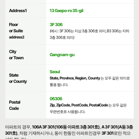
Address1
13 Gaepo-ro 35-gil
Floor
3F 306
or Suite
(예시 : 3F 306는 지상 3층 306호 의미, B3 306는 지하
address2
3층 306호 의미)
City
Gangnam-gu
or Town
Seoul
State
State, Province, Region, County
는 모두 같은 의미로
or County
통용 됩니다.
06306
Postal
Zip, ZipCode, PostCode, PostalCode
는 모두 같은
Code
우편번호로 사용됩니다.
아파트의 경우,
106A 3F 301(106동 아파트 3층 301호)
,
A 3F 301(A동 3층
301호)
, 처럼 기재하시거나, 동이 한동인 아파트인경우
3F 301
로만 적으