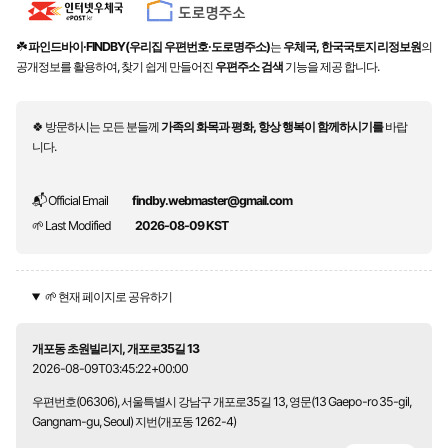
☘️
파인드바이·FINDBY(우리집 우편번호·도로명주소)
는
우체국, 한국국토지리정보원
의
공개정보를 활용하여, 찾기 쉽게 만들어진
우편주소 검색
기능을 제공 합니다.
🍀 방문하시는 모든 분들께
가족의 화목과 평화, 항상 행복이 함께하시기를
바랍
니다.
📬 Official Email
findby.webmaster@gmail.com
🌱 Last Modified
2026-08-09 KST
🌱 현재 페이지로 공유하기
개포동 초원빌리지, 개포로35길 13
2026-08-09T03:45:22+00:00
우편번호(06306), 서울특별시 강남구 개포로35길 13, 영문(13 Gaepo-ro 35-gil,
Gangnam-gu, Seoul) 지번(개포동 1262-4)