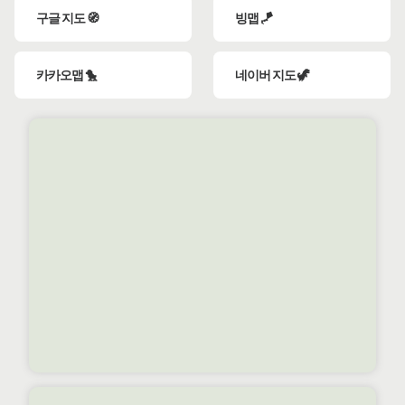
구글 지도 🧭
빙맵 🪁
카카오맵 🐤
네이버 지도 🦖