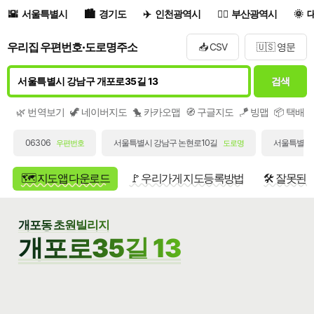
서울특별시
경기도
인천광역시
부산광역시
우리집 우편번호·도로명주소
📥 CSV
🇺🇸 영문
검색
🌿 번역보기
🦖 네이버지도
🐤 카카오맵
🧭 구글지도
🪁 빙맵
📦 택배
06306
서울특별시 강남구 논현로10길
서울특별시 
우편번호
도로명
🗺️ 지도앱 다운로드
🚩 우리가게 지도등록방법
🛠️ 잘못된
개포동 초원빌리지
개포로35길 13