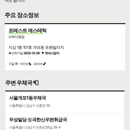
셔도 됩니다.
주요 장소정보
포레스트 에스테틱
피부미용업
지상 1층 101호 개포동 초원빌리지
🍀인허가일
2022-12-28
🌳
계속사업자
구글 🧭
카카오🐤
네이버 🦖
주변 우체국 📮
서울개포1동우체국
서울특별시 강남구 선릉로 36
우성빌딩·도곡한신우편취급국
서울특별시 강남구 논현로38길 38-4