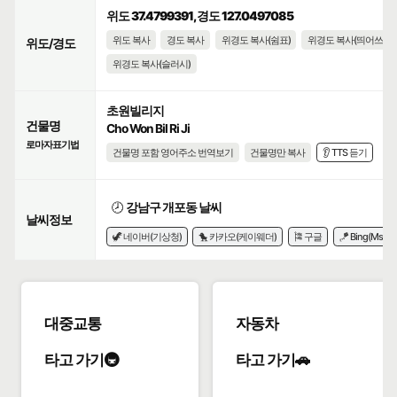
위도 37.4799391, 경도 127.0497085
위도 복사
경도 복사
위경도 복사(쉼표)
위경도 복사(띄어쓰기)
위도/경도
위경도 복사(슬러시)
초원빌리지
건물명
Cho Won Bil Ri Ji
로마자표기법
건물명 포함 영어주소 번역보기
건물명만 복사
👂 TTS 듣기
🕗
강남구 개포동 날씨
날씨정보
🦖 네이버(기상청)
🐤 카카오(케이웨더)
🎏 구글
🪁 Bing(Msn)
대중교통
자동차
타고 가기🚇
타고 가기🚗