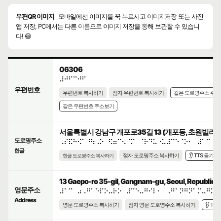
우편QR 이미지
모바일에선 이미지를 꾹 누르시고 이미지저장 또는 사진
앱 저장, PC에서는 다른 이름으로 이미지 저장을 통해 보관할 수 있습니
다! 😄
06306
⠼⠚⠋⠉⠚⠋
우편번호
우편번호 복사하기
점자 우편번호 복사하기
같은 도로명주소 주
같은 우편번호 주소보기
서울특별시 강남구 개포로35길 13 (개포동, 초원빌리지
도로명주소
⠠⠎⠯⠓⠪⠁⠘⠳⠠⠕⠀⠫⠶⠉⠢⠈⠍⠀⠈⠗⠙⠥⠐⠥⠼⠉⠑⠈⠕⠂⠀⠼⠁⠉
한글
점자 도로명주소 복사하기
👂 TTS 듣기
한글 도로명주소 복사하기
13 Gaepo-ro 35-gil, Gangnam-gu, Seoul, Republic o
영문주소
⠼⠁⠉⠀⠴⠠⠛⠁⠑⠏⠕⠤⠗⠕⠀⠼⠉⠑⠤⠛⠊⠇⠂⠀⠠⠛⠁⠝⠛⠝⠁⠍⠤⠛⠥⠂
Address
영문 도로명주소 복사하기
점자 영문 도로명주소 복사하기
👂 TT