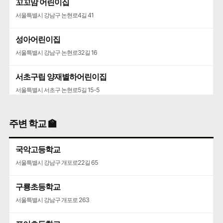
꼬꼬맘 어린이집
서울특별시 강남구 논현로4길 41
성아어린이집
서울특별시 강남구 논현로32길 16
서초구립 양재별하어린이집
서울특별시 서초구 논현로5길 15-5
포이동천주교회·니꼴라오어린이집
주변 학교 🏫
서울특별시 서초구 논현로5길 28
국악고등학교
양재동주민사회복지관·서초한별어린이집
서울특별시 강남구 개포로22길 65
서울특별시 서초구 마방로2길 15-9
구룡초등학교
서초구립양재목련어린이집
서울특별시 강남구 개포로 263
서울특별시 서초구 언남16길 37