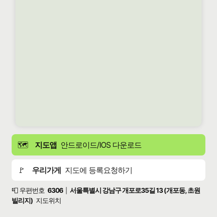
🗺️
지도앱
안드로이드/IOS 다운로드
🚩
우리가게
지도에 등록요청하기
📮 우편번호
6306
서울특별시 강남구 개포로35길 13 (개포동, 초원
|
빌리지)
지도위치