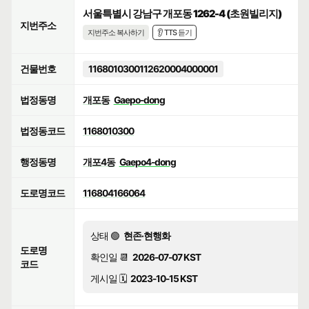
서울특별시 강남구 개포동 1262-4 (초원빌리지)
지번주소
지번주소 복사하기
👂 TTS 듣기
건물번호
1168010300112620004000001
법정동명
개포동
Gaepo-dong
법정동코드
1168010300
행정동명
개포4동
Gaepo4-dong
도로명코드
116804166064
상태 🟢
현존·현행화
도로명
확인일 📆
2026-07-07 KST
코드
게시일 🗓️
2023-10-15 KST