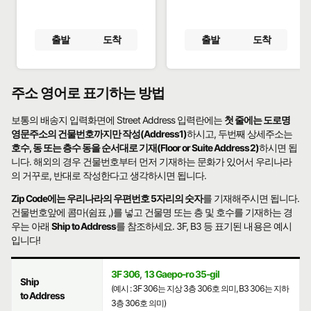
출발
도착
출발
도착
주소 영어로 표기하는 방법
보통의 배송지 입력화면에 Street Address 입력란에는
첫 줄에는 도로명
영문주소의 건물번호까지만 작성(Address1)
하시고, 두번째 상세주소는
호수, 동 또는 층수 동을 순서대로 기재(Floor or Suite Address2)
하시면 됩
니다. 해외의 경우 건물번호부터 먼저 기재하는 문화가 있어서 우리나라
의 거꾸로, 반대로 작성한다고 생각하시면 됩니다.
Zip Code에는 우리나라의 우편번호 5자리의 숫자
를 기재해주시면 됩니다.
건물번호앞에 콤마(쉼표 ,)를 넣고 건물명 또는 층 및 호수를 기재하는 경
우는 아래
Ship to Address
를 참조하세요. 3F, B3 등 표기된 내용은 예시
입니다!
3F 306
,
13 Gaepo-ro 35-gil
Ship
(예시 : 3F 306는 지상 3층 306호 의미, B3 306는 지하
to Address
3층 306호 의미)