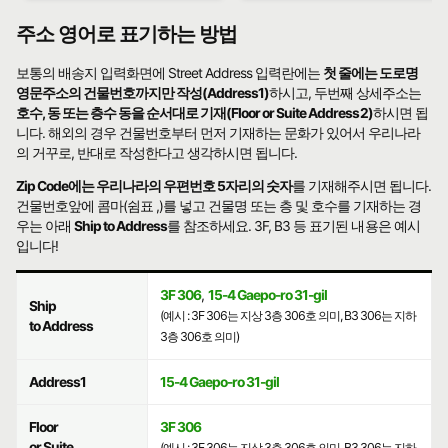
주소 영어로 표기하는 방법
보통의 배송지 입력화면에 Street Address 입력란에는
첫 줄에는 도로명
영문주소의 건물번호까지만 작성(Address1)
하시고, 두번째 상세주소는
호수, 동 또는 층수 동을 순서대로 기재(Floor or Suite Address2)
하시면 됩
니다. 해외의 경우 건물번호부터 먼저 기재하는 문화가 있어서 우리나라
의 거꾸로, 반대로 작성한다고 생각하시면 됩니다.
Zip Code에는 우리나라의 우편번호 5자리의 숫자
를 기재해주시면 됩니다.
건물번호앞에 콤마(쉼표 ,)를 넣고 건물명 또는 층 및 호수를 기재하는 경
우는 아래
Ship to Address
를 참조하세요. 3F, B3 등 표기된 내용은 예시
입니다!
3F 306
,
15-4 Gaepo-ro 31-gil
Ship
(예시 : 3F 306는 지상 3층 306호 의미, B3 306는 지하
to Address
3층 306호 의미)
Address1
15-4 Gaepo-ro 31-gil
Floor
3F 306
or Suite
(예시 : 3F 306는 지상 3층 306호 의미, B3 306는 지하