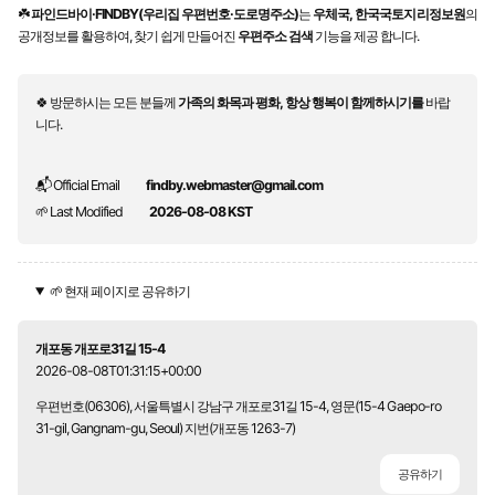
☘️
파인드바이·FINDBY(우리집 우편번호·도로명주소)
는
우체국, 한국국토지리정보원
의
공개정보를 활용하여, 찾기 쉽게 만들어진
우편주소 검색
기능을 제공 합니다.
🍀 방문하시는 모든 분들께
가족의 화목과 평화, 항상 행복이 함께하시기를
바랍
니다.
📬 Official Email
findby.webmaster@gmail.com
🌱 Last Modified
2026-08-08 KST
🌱 현재 페이지로 공유하기
개포동 개포로31길 15-4
2026-08-08T01:31:15+00:00
우편번호(06306), 서울특별시 강남구 개포로31길 15-4, 영문(15-4 Gaepo-ro
31-gil, Gangnam-gu, Seoul) 지번(개포동 1263-7)
공유하기