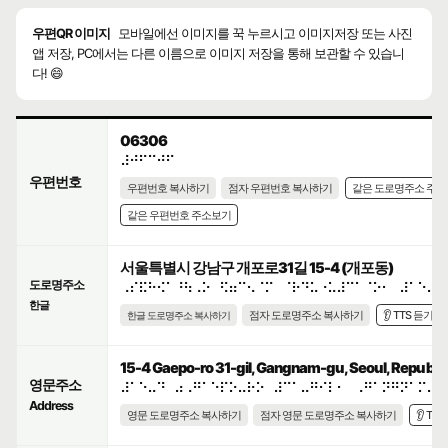
우편QR 이미지
모바일에선 이미지를 꾹 누르시고 이미지저장 또는 사진
앱 저장, PC에서는 다른 이름으로 이미지 저장을 통해 보관할 수 있습니
다! 😄
06306
⠼⠚⠋⠉⠚⠋
우편번호
우편번호 복사하기
점자 우편번호 복사하기
같은 도로명주소 주
같은 우편번호 주소보기
서울특별시 강남구 개포로31길 15-4 (개포동)
도로명주소
⠠⠎⠯⠓⠪⠁⠘⠳⠠⠕⠀⠫⠶⠉⠢⠈⠍⠀⠈⠗⠙⠥⠐⠥⠼⠉⠁⠈⠕⠂⠀⠼⠁⠑⠤⠙
한글
점자 도로명주소 복사하기
👂 TTS 듣기
한글 도로명주소 복사하기
15-4 Gaepo-ro 31-gil, Gangnam-gu, Seoul, Republic
영문주소
⠼⠁⠑⠤⠙⠀⠴⠠⠛⠁⠑⠏⠕⠤⠗⠕⠀⠼⠉⠁⠤⠛⠊⠇⠂⠀⠠⠛⠁⠝⠛⠝⠁⠍⠤⠛
Address
영문 도로명주소 복사하기
점자 영문 도로명주소 복사하기
👂 TT