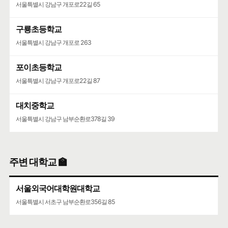
서울특별시 강남구 개포로22길 65
서울특별시 서초구 마방로2길 15-9
구룡초등학교
서초구립양재목련어린이집
서울특별시 강남구 개포로 263
서울특별시 서초구 언남16길 37
포이초등학교
서울특별시 강남구 개포로22길 87
대치중학교
서울특별시 강남구 남부순환로378길 39
주변 대학교 🏫
서울외국어대학원대학교
서울특별시 서초구 남부순환로356길 85