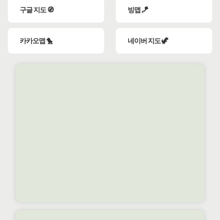
구글 지도 🧭
빙맵 🪁
카카오맵 🐤
네이버 지도 🦖