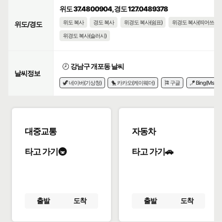
위도 37.4800904, 경도 127.0489378
위도 복사
경도 복사
위경도 복사(쉼표)
위경도 복사(띄어쓰기)
위도/경도
위경도 복사(슬러시)
🕗
강남구 개포동 날씨
날씨정보
🦖 네이버(기상청)
🐤 카카오(케이웨더)
🎏 구글
🪁 Bing(Msn)
대중교통
자동차
타고 가기🚇
타고 가기🚗
출발
도착
출발
도착