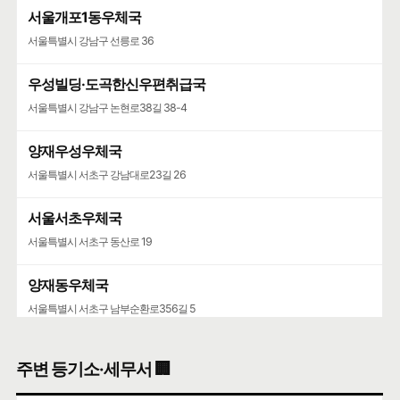
서울개포1동우체국
서울특별시 강남구 선릉로 36
우성빌딩·도곡한신우편취급국
서울특별시 강남구 논현로38길 38-4
양재우성우체국
서울특별시 서초구 강남대로23길 26
서울서초우체국
서울특별시 서초구 동산로 19
양재동우체국
서울특별시 서초구 남부순환로356길 5
서울가정행정법원·서울가정행정법원청사
주변 등기소·세무서 🏢
서울특별시 서초구 강남대로 193