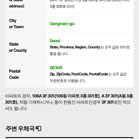
address2
3층 306호 의미)
City
Gangnam-gu
or Town
Seoul
State
State, Province, Region, County
는 모두 같은 의미로
or County
통용 됩니다.
06306
Postal
Zip, ZipCode, PostCode, PostalCode
는 모두 같은
Code
우편번호로 사용됩니다.
아파트의 경우,
106A 3F 301(106동 아파트 3층 301호)
,
A 3F 301(A동 3층
301호)
, 처럼 기재하시거나, 동이 한동인 아파트인경우
3F 301
로만 적으
셔도 됩니다.
주변 우체국 📮