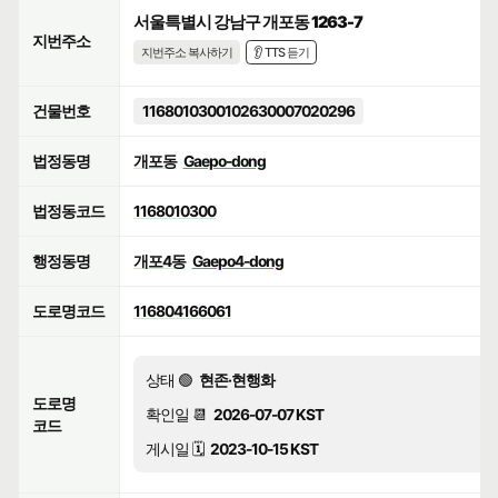
서울특별시 강남구 개포동 1263-7
지번주소
지번주소 복사하기
👂 TTS 듣기
건물번호
1168010300102630007020296
법정동명
개포동
Gaepo-dong
법정동코드
1168010300
행정동명
개포4동
Gaepo4-dong
도로명코드
116804166061
상태 🟢
현존·현행화
도로명
확인일 📆
2026-07-07 KST
코드
게시일 🗓️
2023-10-15 KST