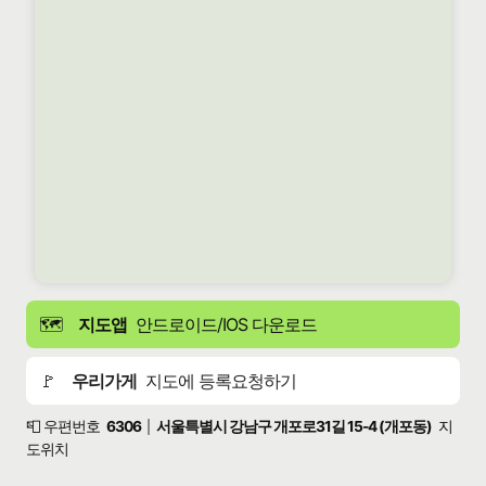
🗺️
지도앱
안드로이드/IOS 다운로드
🚩
우리가게
지도에 등록요청하기
📮 우편번호
6306
서울특별시 강남구 개포로31길 15-4 (개포동)
지
|
도위치