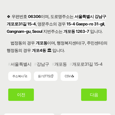
🍀 우편번호
06306
이며, 도로명주소는
서울특별시 강남구
개포로31길 15-4
, 영문주소의 경우
15-4 Gaepo-ro 31-gil,
Gangnam-gu, Seoul
지번주소는
개포동 1263-7
입니다.
법정동의 경우
개포동
이며, 행정복지센터(구, 주민센터)의
행정동의 경우
개포4동
🏛️ 입니다.
서울특별시
강남구
개포동
개포로31길 15-4
주소복사 🚀
듣기(TTS) 👂
CSV 📥
이전
다음