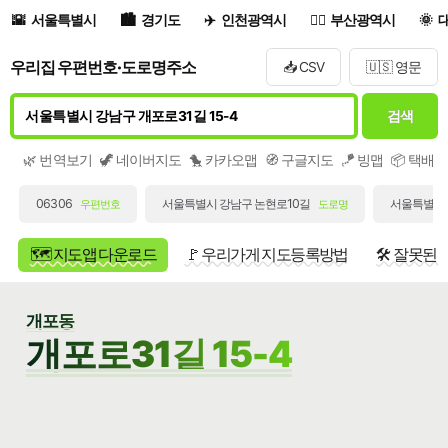
서울특별시
경기도
인천광역시
부산광역시
우리집 우편번호·도로명주소
📥 CSV
🇺🇸 영문
검색
🌿 번역보기
🦖 네이버지도
🐤 카카오맵
🧭 구글지도
🪁 빙맵
📦 택배
06306
서울특별시 강남구 논현로10길
서울특별시 
우편번호
도로명
🗺️ 지도앱 다운로드
🚩 우리가게 지도등록방법
🛠️ 잘못된
개포동
개포로31길 15-4