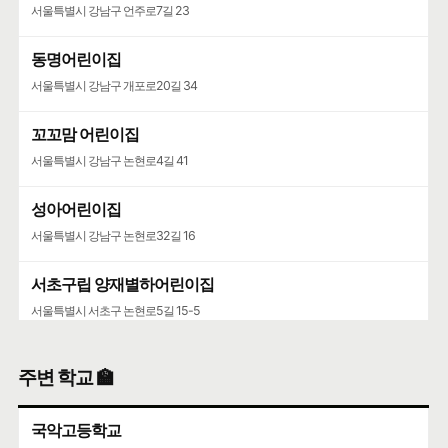
서울특별시 강남구 언주로7길 23
동명어린이집
서울특별시 강남구 개포로20길 34
꼬꼬맘 어린이집
서울특별시 강남구 논현로4길 41
성아어린이집
서울특별시 강남구 논현로32길 16
서초구립 양재별하어린이집
서울특별시 서초구 논현로5길 15-5
포이동천주교회·니꼴라오어린이집
주변 학교 🏫
서울특별시 서초구 논현로5길 28
국악고등학교
양재동주민사회복지관·서초한별어린이집