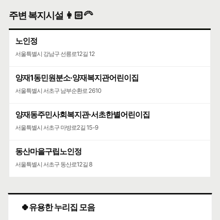
주변 복지시설 👩🏻‍🦳
노인정
서울특별시 강남구 선릉로12길 12
양재1동민원분소·양재복지관어린이집
서울특별시 서초구 남부순환로 2610
양재동주민사회복지관·서초한별어린이집
서울특별시 서초구 마방로2길 15-9
동산마을구립노인정
서울특별시 서초구 동산로12길 8
🍀유용한 누리집 모음