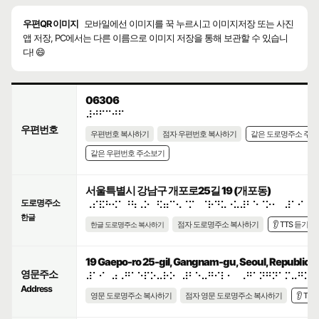
우편QR 이미지
모바일에선 이미지를 꾹 누르시고 이미지저장 또는 사진
앱 저장, PC에서는 다른 이름으로 이미지 저장을 통해 보관할 수 있습니
다! 😄
06306
⠼⠚⠋⠉⠚⠋
우편번호
우편번호 복사하기
점자 우편번호 복사하기
같은 도로명주소 주
같은 우편번호 주소보기
서울특별시 강남구 개포로25길 19 (개포동)
도로명주소
⠠⠎⠯⠓⠪⠁⠘⠳⠠⠕⠀⠫⠶⠉⠢⠈⠍⠀⠈⠗⠙⠥⠐⠥⠼⠃⠑⠈⠕⠂⠀⠼⠁⠊
한글
점자 도로명주소 복사하기
👂 TTS 듣기
한글 도로명주소 복사하기
19 Gaepo-ro 25-gil, Gangnam-gu, Seoul, Republic o
영문주소
⠼⠁⠊⠀⠴⠠⠛⠁⠑⠏⠕⠤⠗⠕⠀⠼⠃⠑⠤⠛⠊⠇⠂⠀⠠⠛⠁⠝⠛⠝⠁⠍⠤⠛⠥⠂
Address
영문 도로명주소 복사하기
점자 영문 도로명주소 복사하기
👂 TT