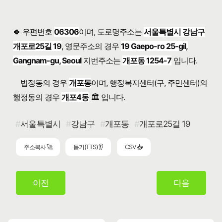
🍀 우편번호
06306
이며, 도로명주소는
서울특별시 강남구
개포로25길 19
, 영문주소의 경우
19 Gaepo-ro 25-gil,
Gangnam-gu, Seoul
지번주소는
개포동 1254-7
입니다.
법정동의 경우
개포동
이며, 행정복지센터(구, 주민센터)의
행정동의 경우
개포4동
🏛️ 입니다.
서울특별시
강남구
개포동
개포로25길 19
주소복사 🚀
듣기(TTS) 👂
CSV 📥
이전
다음