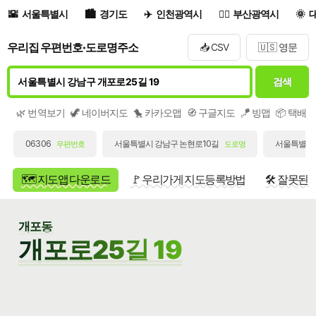
서울특별시
경기도
인천광역시
부산광역시
우리집 우편번호·도로명주소
📥 CSV
🇺🇸 영문
검색
🌿 번역보기
🦖 네이버지도
🐤 카카오맵
🧭 구글지도
🪁 빙맵
📦 택배
06306
서울특별시 강남구 논현로10길
서울특별시 
우편번호
도로명
🗺️ 지도앱 다운로드
🚩 우리가게 지도등록방법
🛠️ 잘못된
개포동
개포로25길 19