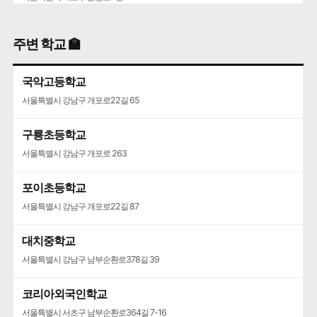
양재동주민사회복지관·서초한별어린이집
주변 학교 🏫
서울특별시 서초구 마방로2길 15-9
국악고등학교
서초구립양재목련어린이집
서울특별시 강남구 개포로22길 65
서울특별시 서초구 언남16길 37
구룡초등학교
서울특별시 강남구 개포로 263
포이초등학교
서울특별시 강남구 개포로22길 87
대치중학교
서울특별시 강남구 남부순환로378길 39
코리아외국인학교
서울특별시 서초구 남부순환로364길 7-16