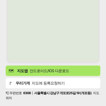
🗺️
지도앱
안드로이드/IOS 다운로드
🚩
우리가게
지도에 등록요청하기
📮 우편번호
6306
서울특별시 강남구 개포로25길 19 (개포동)
지도
|
위치