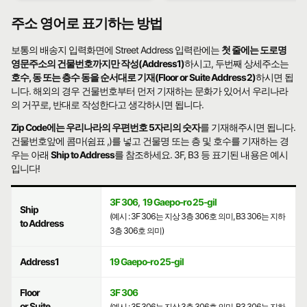
주소 영어로 표기하는 방법
보통의 배송지 입력화면에 Street Address 입력란에는
첫 줄에는 도로명
영문주소의 건물번호까지만 작성(Address1)
하시고, 두번째 상세주소는
호수, 동 또는 층수 동을 순서대로 기재(Floor or Suite Address2)
하시면 됩
니다. 해외의 경우 건물번호부터 먼저 기재하는 문화가 있어서 우리나라
의 거꾸로, 반대로 작성한다고 생각하시면 됩니다.
Zip Code에는 우리나라의 우편번호 5자리의 숫자
를 기재해주시면 됩니다.
건물번호앞에 콤마(쉼표 ,)를 넣고 건물명 또는 층 및 호수를 기재하는 경
우는 아래
Ship to Address
를 참조하세요. 3F, B3 등 표기된 내용은 예시
입니다!
3F 306
,
19 Gaepo-ro 25-gil
Ship
(예시 : 3F 306는 지상 3층 306호 의미, B3 306는 지하
to Address
3층 306호 의미)
Address1
19 Gaepo-ro 25-gil
Floor
3F 306
or Suite
(예시 : 3F 306는 지상 3층 306호 의미, B3 306는 지하