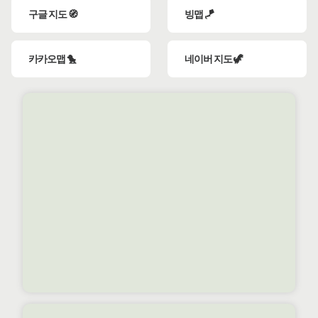
구글 지도 🧭
빙맵 🪁
카카오맵 🐤
네이버 지도 🦖