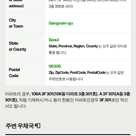
address2
3층 306호 의미)
City
Gangnam-gu
or Town
Seoul
State
State, Province, Region, County
는 모두 같은 의미로
or County
통용 됩니다.
06306
Postal
Zip, ZipCode, PostCode, PostalCode
는 모두 같은
Code
우편번호로 사용됩니다.
아파트의 경우,
106A 3F 301(106동 아파트 3층 301호)
,
A 3F 301(A동 3층
301호)
, 처럼 기재하시거나, 동이 한동인 아파트인경우
3F 301
로만 적으
셔도 됩니다.
주변 우체국 📮