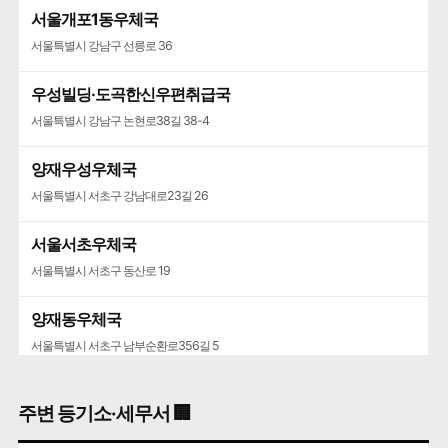
서울개포1동우체국
서울특별시 강남구 선릉로 36
우성빌딩·도곡한신우편취급국
서울특별시 강남구 논현로38길 38-4
양재우성우체국
서울특별시 서초구 강남대로23길 26
서울서초우체국
서울특별시 서초구 동산로 19
양재동우체국
서울특별시 서초구 남부순환로356길 5
서울가정행정법원·서울가정행정법원청사
주변 등기소·세무서 🏢
서울특별시 서초구 강남대로 193