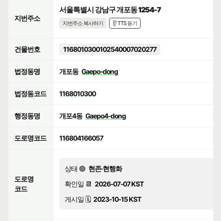
서울특별시 강남구 개포동 1254-7
지번주소
지번주소 복사하기
👂 TTS 듣기
건물번호
1168010300102540007020277
법정동명
개포동
Gaepo-dong
법정동코드
1168010300
행정동명
개포4동
Gaepo4-dong
도로명코드
116804166057
상태 🟢
현존·현행화
도로명
확인일 📆
2026-07-07 KST
코드
게시일 🗓️
2023-10-15 KST