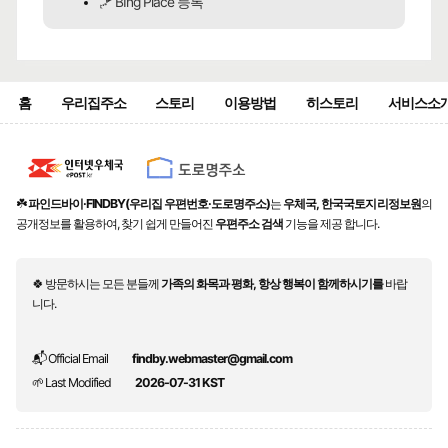
🪁 BIng Place 등록
홈
우리집주소
스토리
이용방법
히스토리
서비스소
☘️
파인드바이·FINDBY(우리집 우편번호·도로명주소)
는
우체국, 한국국토지리정보원
의
공개정보를 활용하여, 찾기 쉽게 만들어진
우편주소 검색
기능을 제공 합니다.
🍀 방문하시는 모든 분들께
가족의 화목과 평화, 항상 행복이 함께하시기를
바랍
니다.
📬 Official Email
findby.webmaster@gmail.com
🌱 Last Modified
2026-07-31 KST