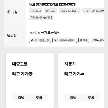
위도 37.480277, 경도 127.047973
위도 복사
경도 복사
위경도 복사(쉼표)
위경도 복사(띄어쓰기)
위도/경도
위경도 복사(슬러시)
🕗
강남구 개포동 날씨
날씨정보
🦖 네이버(기상청)
🐤 카카오(케이웨더)
🎏 구글
🪁 Bing(Msn)
대중교통
자동차
타고 가기🚇
타고 가기🚗
출발
도착
출발
도착