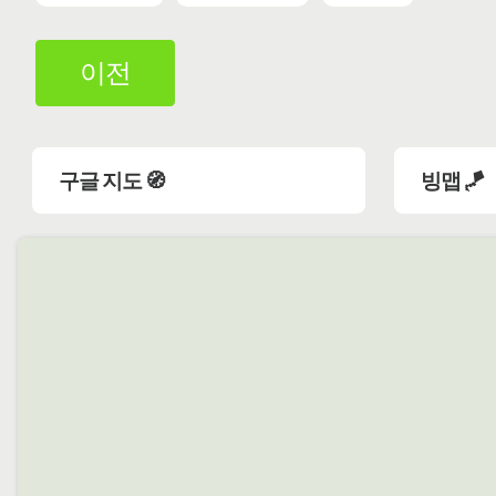
이전
구글 지도 🧭
빙맵 🪁