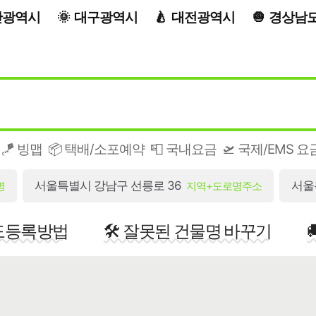
산광역시
대구광역시
대전광역시
경상남
🪁 빙맵
📦 택배/소포예약
📮 국내요금
🛫 국제/EMS 요
서울특별시 강남구 선릉로 36
서울
명
지역+도로명주소
지도등록방법
🛠️ 잘못된 건물명 바꾸기