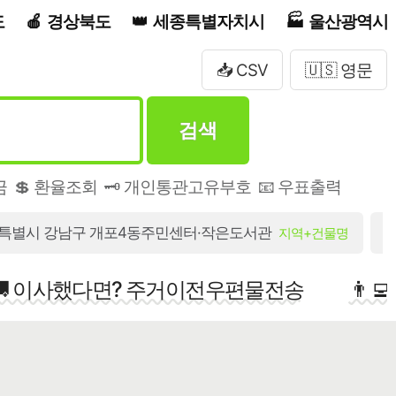
도
경상북도
세종특별자치시
울산광역시
📥 CSV
🇺🇸 영문
검색
금
💲 환율조회
🗝️ 개인통관고유부호
📧 우표출력
특별시 강남구 개포4동주민센터·작은도서관
지역+건물명
🚚 이사했다면? 주거이전우편물전송
👨‍