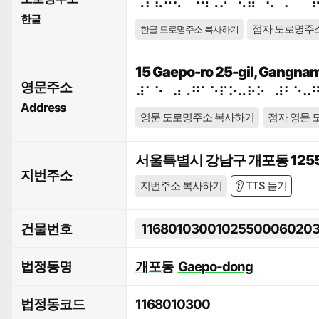
⠠⠎⠯⠓⠪⠁⠘⠳⠠⠕⠀⠫⠶⠉⠢⠈⠍⠀⠈
한글
점자 도로명주
한글 도로명주소 복사하기
15 Gaepo-ro 25-gil, Gangnam
영문주소
⠼⠁⠑⠀⠴⠠⠛⠁⠑⠏⠕⠤⠗⠕⠀⠼⠃⠑⠤
Address
영문 도로명주소 복사하기
점자 영문 
서울특별시 강남구 개포동 1255
지번주소
지번주소 복사하기
👂 TTS 듣기
건물번호
11680103001025500060203
법정동명
개포동
Gaepo-dong
법정동코드
1168010300