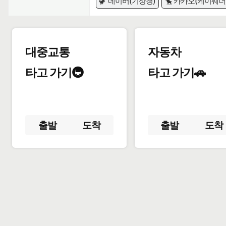
🦖 네이버(기상청)
🐤 카카오(케이웨더
대중교통
자동차
타고 가기🚇
타고 가기🚗
출발
도착
출발
도착