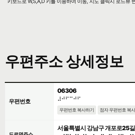
키보드로 W,S,A,D 키를 이용하여 이동, 지도 클릭시 로드뷰
우편주소 상세정보
06306
⠼⠚⠋⠉⠚⠋
우편번호
우편번호 복사하기
점자 우편번호 복
서울특별시 강남구 개포로25길 1
도로명주소