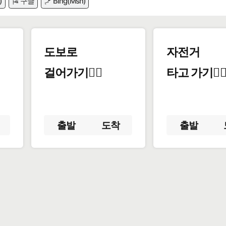
)
🎏 구글
🪁 Bing(Msn)
도보로
자전거
걸어가기🚶‍♂️
타고 가기🚴‍♀
출발
도착
출발