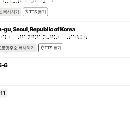
⠗⠙⠥⠐⠥⠼⠃⠑⠈⠕⠂⠀⠼⠁⠑
소 복사하기
👂 TTS 듣기
-gu, Seoul, Republic of Korea
⠛⠊⠇⠂⠀⠠⠛⠁⠝⠛⠝⠁⠍⠤⠛⠥⠂⠀⠠⠎⠑⠳⠇⠲
도로명주소 복사하기
👂 TTS 듣기
-6
11