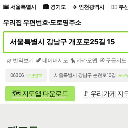
서울특별시
경기도
인천광역시
부
우리집 우편번호·도로명주소
🌿 번역보기
🦖 네이버지도
🐤 카카오맵
🧭 구글지도
06306
서울특별시 강남구 논현로10길
우편번호
도로
🗺️ 지도앱 다운로드
🚩 우리가게 