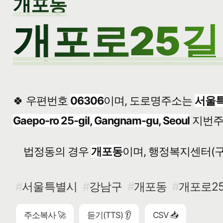
개포동
개포로25길 
🍀 우편번호
06306
이며, 도로명주소는
서울특
Gaepo-ro 25-gil, Gangnam-gu, Seoul
지번
법정동의 경우
개포동
이며, 행정복지센터(구
서울특별시
강남구
개포동
개포로25
주소복사 🚀
듣기(TTS) 👂
CSV 📥