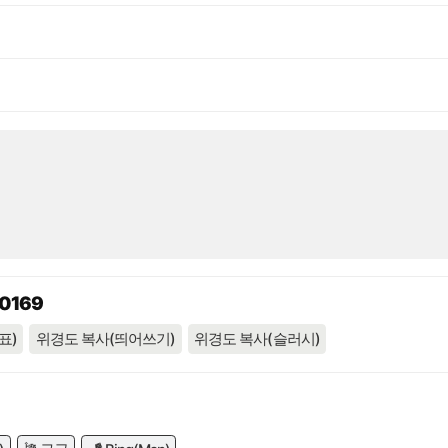
80169
표)
위경도 복사(띄어쓰기)
위경도 복사(슬러시)