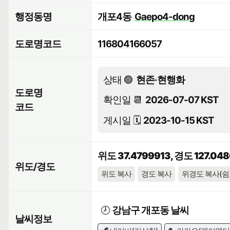
행정동명
개포4동
Gaepo4-dong
도로명코드
116804166057
상태 🟢
현존·현행화
도로명
확인일 📆
2026-07-07 KST
코드
게시일 🗓️
2023-10-15 KST
위도 37.4799913, 경도 127.04
위도/경도
위도 복사
경도 복사
위경도 복사(쉼
🕗
강남구 개포동 날씨
날씨정보