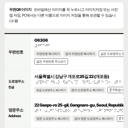
우편QR 이미지
모바일에선 이미지를 꾹 누르시고 이미지저장 또는 사진
앱 저장, PC에서는 다른 이름으로 이미지 저장을 통해 보관할 수 있습니
다! 😄
06306
⠼⠚⠋⠉⠚⠋
우편번호
우편번호 복사하기
점자 우편번호 복사하기
같은 도로명주소 주
같은 우편번호 주소보기
서울특별시 강남구 개포로25길 22 (개포동)
도로명주소
⠠⠎⠯⠓⠪⠁⠘⠳⠠⠕⠀⠫⠶⠉⠢⠈⠍⠀⠈⠗⠙⠥⠐⠥⠼⠃⠑⠈⠕⠂⠀⠼⠃⠃
한글
점자 도로명주소 복사하기
👂 TTS 듣기
한글 도로명주소 복사하기
22 Gaepo-ro 25-gil, Gangnam-gu, Seoul, Republic o
영문주소
⠼⠃⠃⠀⠴⠠⠛⠁⠑⠏⠕⠤⠗⠕⠀⠼⠃⠑⠤⠛⠊⠇⠂⠀⠠⠛⠁⠝⠛⠝⠁⠍⠤⠛⠥⠂
Address
영문 도로명주소 복사하기
점자 영문 도로명주소 복사하기
👂 TT