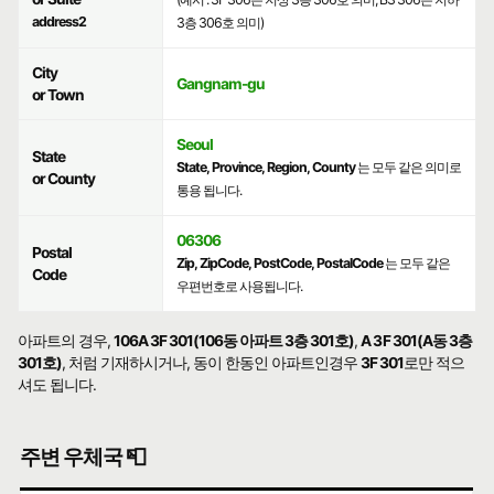
address2
3층 306호 의미)
City
Gangnam-gu
or Town
Seoul
State
State, Province, Region, County
는 모두 같은 의미로
or County
통용 됩니다.
06306
Postal
Zip, ZipCode, PostCode, PostalCode
는 모두 같은
Code
우편번호로 사용됩니다.
아파트의 경우,
106A 3F 301(106동 아파트 3층 301호)
,
A 3F 301(A동 3층
301호)
, 처럼 기재하시거나, 동이 한동인 아파트인경우
3F 301
로만 적으
셔도 됩니다.
주변 우체국 📮