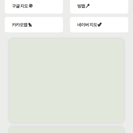
구글 지도 🧭
빙맵 🪁
카카오맵 🐤
네이버 지도 🦖