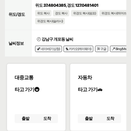
위도 37.4804385, 경도 127.0481401
위도 복사
경도 복사
위경도 복사(쉼표)
위경도 복사(띄어쓰기)
위도/경도
위경도 복사(슬러시)
🕗
강남구 개포동 날씨
날씨정보
🦖 네이버(기상청)
🐤 카카오(케이웨더)
🎏 구글
🪁 Bing(Msn)
대중교통
자동차
타고 가기🚇
타고 가기🚗
출발
도착
출발
도착