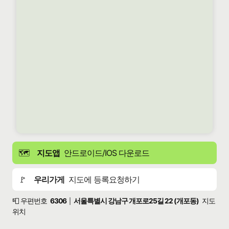
🗺️
지도앱
안드로이드/IOS 다운로드
🚩
우리가게
지도에 등록요청하기
📮 우편번호
6306
서울특별시 강남구 개포로25길 22 (개포동)
지도
|
위치