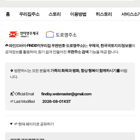
홈
우리집주소
스토리
이용방법
히스토리
서비스소
☘️
파인드바이·FINDBY(우리집 우편번호·도로명주소)
는
우체국, 한국국토지리정보원
의
공개정보를 활용하여, 찾기 쉽게 만들어진
우편주소 검색
기능을 제공 합니다.
🍀 방문하시는 모든 분들께
가족의 화목과 평화, 항상 행복이 함께하시기를
바랍
니다.
📬 Official Email
findby.webmaster@gmail.com
🌱 Last Modified
2026-08-01 KST
🌱 현재 페이지로 공유하기