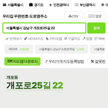
서울특별시
경기도
인천광역시
부산광역시
우리집 우편번호·도로명주소
📥 CSV
🇺🇸 영문
검색
🌿 번역보기
🦖 네이버지도
🐤 카카오맵
🧭 구글지도
🪁 빙맵
📦 택배
06306
서울특별시 강남구 논현로10길
서울특별시 
우편번호
도로명
🗺️ 지도앱 다운로드
🚩 우리가게 지도등록방법
🛠️ 잘못된
개포동
개포로25길 22