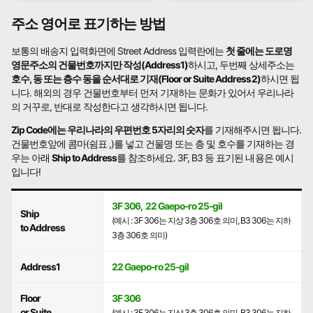
주소 영어로 표기하는 방법
보통의 배송지 입력화면에 Street Address 입력란에는
첫 줄에는 도로명
영문주소의 건물번호까지만 작성(Address1)
하시고, 두번째 상세주소는
호수, 동 또는 층수 동을 순서대로 기재(Floor or Suite Address2)
하시면 됩
니다. 해외의 경우 건물번호부터 먼저 기재하는 문화가 있어서 우리나라
의 거꾸로, 반대로 작성한다고 생각하시면 됩니다.
Zip Code에는 우리나라의 우편번호 5자리의 숫자
를 기재해주시면 됩니다.
건물번호앞에 콤마(쉼표 ,)를 넣고 건물명 또는 층 및 호수를 기재하는 경
우는 아래
Ship to Address
를 참조하세요. 3F, B3 등 표기된 내용은 예시
입니다!
3F 306
,
22 Gaepo-ro 25-gil
Ship
(예시 : 3F 306는 지상 3층 306호 의미, B3 306는 지하
to Address
3층 306호 의미)
Address1
22 Gaepo-ro 25-gil
Floor
3F 306
or Suite
(예시 : 3F 306는 지상 3층 306호 의미, B3 306는 지하