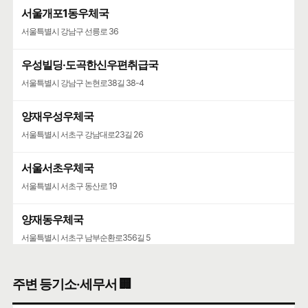
서울개포1동우체국
서울특별시 강남구 선릉로 36
우성빌딩·도곡한신우편취급국
서울특별시 강남구 논현로38길 38-4
양재우성우체국
서울특별시 서초구 강남대로23길 26
서울서초우체국
서울특별시 서초구 동산로 19
양재동우체국
서울특별시 서초구 남부순환로356길 5
서울가정행정법원·서울가정행정법원청사
주변 등기소·세무서 🏢
서울특별시 서초구 강남대로 193