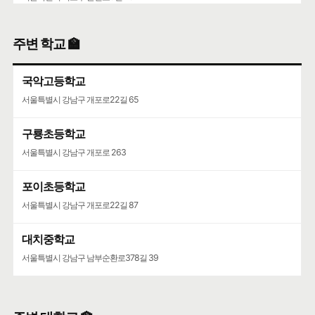
양재동주민사회복지관·서초한별어린이집
주변 학교 🏫
서울특별시 서초구 마방로2길 15-9
국악고등학교
서초구립양재목련어린이집
서울특별시 강남구 개포로22길 65
서울특별시 서초구 언남16길 37
구룡초등학교
서울특별시 강남구 개포로 263
포이초등학교
서울특별시 강남구 개포로22길 87
대치중학교
서울특별시 강남구 남부순환로378길 39