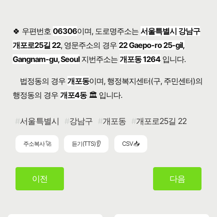
🍀 우편번호
06306
이며, 도로명주소는
서울특별시 강남구
개포로25길 22
, 영문주소의 경우
22 Gaepo-ro 25-gil,
Gangnam-gu, Seoul
지번주소는
개포동 1264
입니다.
법정동의 경우
개포동
이며, 행정복지센터(구, 주민센터)의
행정동의 경우
개포4동
🏛️ 입니다.
서울특별시
강남구
개포동
개포로25길 22
주소복사 🚀
듣기(TTS) 👂
CSV 📥
이전
다음