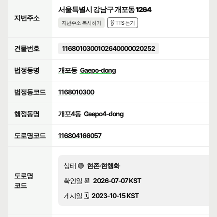
서울특별시 강남구 개포동 1264
지번주소
지번주소 복사하기
👂 TTS 듣기
건물번호
1168010300102640000020252
법정동명
개포동
Gaepo-dong
법정동코드
1168010300
행정동명
개포4동
Gaepo4-dong
도로명코드
116804166057
상태 🟢
현존·현행화
도로명
확인일 📆
2026-07-07 KST
코드
게시일 🗓️
2023-10-15 KST