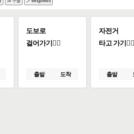
)
🎏 구글
🪁 Bing(Msn)
도보로
자전거
걸어가기🚶‍♂️
타고 가기🚴‍♀
출발
도착
출발