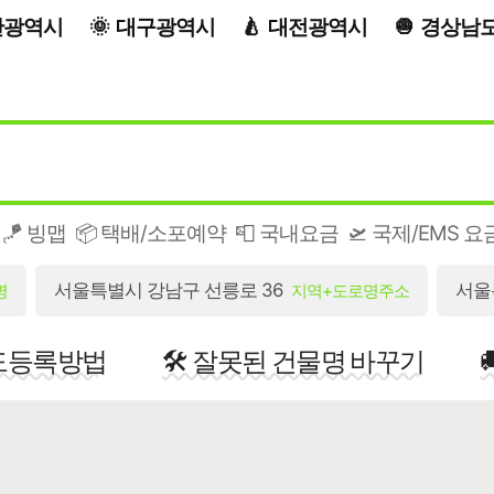
산광역시
대구광역시
대전광역시
경상남
🪁 빙맵
📦 택배/소포예약
📮 국내요금
🛫 국제/EMS 요
서울특별시 강남구 선릉로 36
서울
명
지역+도로명주소
지도등록방법
🛠️ 잘못된 건물명 바꾸기