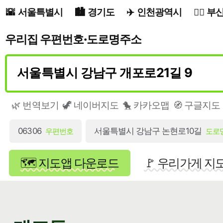
서울특별시
경기도
인천광역시
부
우리집 우편번호·도로명주소
🌿 번역보기
🦖 네이버지도
🐤 카카오맵
🧭 구글지도
06306
서울특별시 강남구 논현로10길
우편번호
도로
🗺️ 지도앱 다운로드
🚩 우리가게 