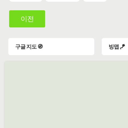
이전
구글 지도 🧭
빙맵 🪁