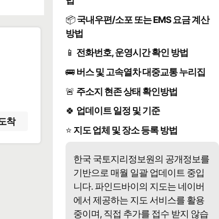
법
📦
국내우편/소포 또는 EMS 요금 계산
방법
📱
전화번호, 운영시간 확인 방법
️
🚌
버스 및 고속열차 대중교통 누리집
🚨
주소지 현존 상태 확인방법
🍀
업데이트 일정 및 기준
도착
⭐
지도 업체 및 장소 등록 방법
한국 국토지리정보원의 공개정보를
기반으로 매월 일괄 업데이트 중입
니다. 파인드바이의 지도는 네이버
에서 제공하는 지도 서비스를 활용
중이며, 직접 추가를 접수 받지 않습