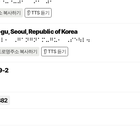
⠗⠙⠥⠐⠥⠼⠃⠁⠈⠕⠂⠀⠼⠊
소 복사하기
👂 TTS 듣기
u, Seoul, Republic of Korea
⠊⠇⠂⠀⠠⠛⠁⠝⠛⠝⠁⠍⠤⠛⠥⠂⠀⠠⠎⠑⠳⠇⠲
도로명주소 복사하기
👂 TTS 듣기
-2
382