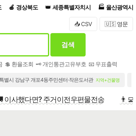
도
경상북도
세종특별자치시
울산광역시
📥 CSV
🇺🇸 영문
검색
금
💲 환율조회
🗝️ 개인통관고유부호
📧 우표출력
특별시 강남구 개포4동주민센터·작은도서관
지역+건물명
🚚 이사했다면? 주거이전우편물전송
👨‍