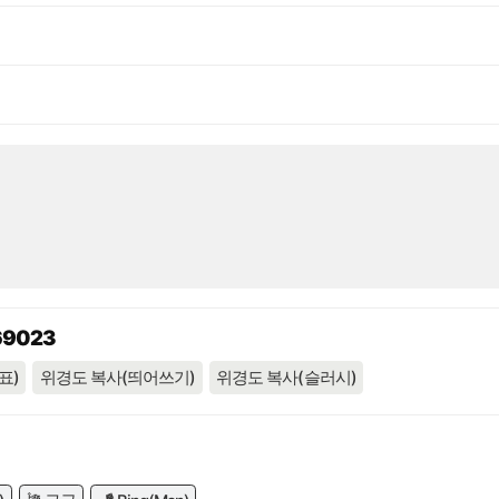
69023
표)
위경도 복사(띄어쓰기)
위경도 복사(슬러시)