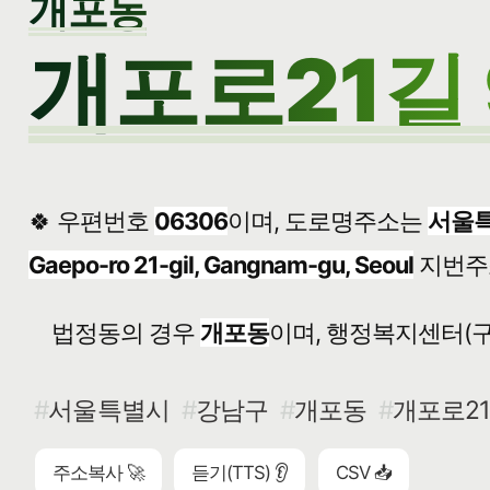
개포동
개포로21길 
🍀 우편번호
06306
이며, 도로명주소는
서울특
Gaepo-ro 21-gil, Gangnam-gu, Seoul
지번주
법정동의 경우
개포동
이며, 행정복지센터(구
서울특별시
강남구
개포동
개포로21
주소복사 🚀
듣기(TTS) 👂
CSV 📥