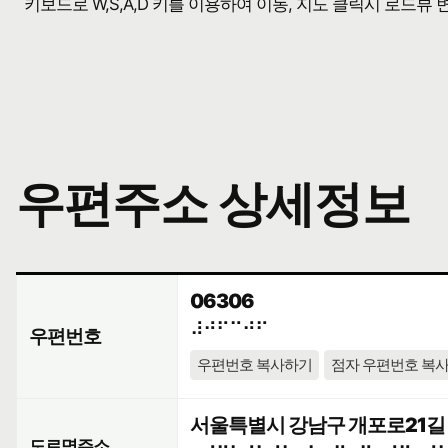
키보드로 W,S,A,D 키를 이용하여 이동, 지도 클릭시 로드뷰
우편주소 상세정보
06306
⠼⠚⠋⠉⠚⠋
우편번호
우편번호 복사하기
점자 우편번호 복
서울특별시 강남구 개포로21길 
도로명주소