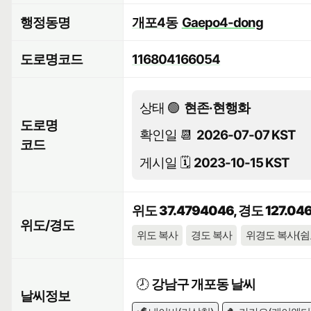
행정동명
개포4동
Gaepo4-dong
도로명코드
116804166054
상태 🟢
현존·현행화
도로명
확인일 📆
2026-07-07 KST
코드
게시일 🗓️
2023-10-15 KST
위도 37.4794046, 경도 127.04
위도/경도
위도 복사
경도 복사
위경도 복사(쉼
🕗
강남구 개포동 날씨
날씨정보