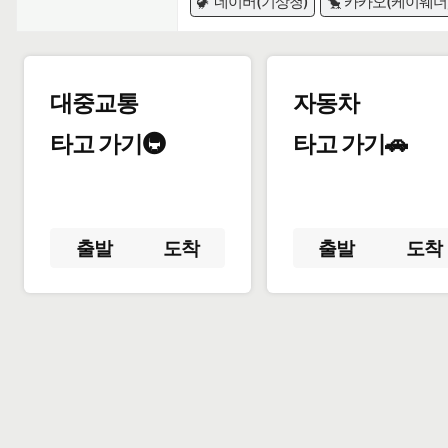
🦖 네이버(기상청)
🐤 카카오(케이웨더
대중교통
자동차
타고 가기🚇
타고 가기🚗
출발
도착
출발
도착