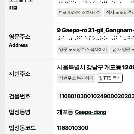
⠠⠎⠯⠓⠪⠁⠘⠳⠠⠕⠀⠫⠶⠉⠢⠈⠍⠀⠈
한글
점자 도로명주
한글 도로명주소 복사하기
9 Gaepo-ro 21-gil, Gangnam-g
영문주소
⠼⠊⠀⠴⠠⠛⠁⠑⠏⠕⠤⠗⠕⠀⠼⠃⠁⠤⠛
Address
영문 도로명주소 복사하기
점자 영문 
서울특별시 강남구 개포동 1249
지번주소
지번주소 복사하기
👂 TTS 듣기
건물번호
1168010300102490002020
법정동명
개포동
Gaepo-dong
법정동코드
1168010300