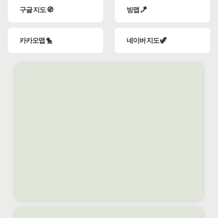
구글 지도 🧭
빙맵 🪁
카카오맵 🐤
네이버 지도 🦖