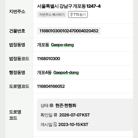
서울특별시 강남구 개포동 1247-4
지번주소
지번주소 복사하기
👂 TTS 듣기
건물번호
1168010300102470004020452
법정동명
개포동
Gaepo-dong
법정동코드
1168010300
행정동명
개포4동
Gaepo4-dong
도로명코드
116804166052
상태 🟢
현존·현행화
도로명
확인일 📆
2026-07-07 KST
코드
게시일 🗓️
2023-10-15 KST