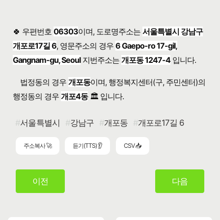
🍀 우편번호
06303
이며, 도로명주소는
서울특별시 강남구
개포로17길 6
, 영문주소의 경우
6 Gaepo-ro 17-gil,
Gangnam-gu, Seoul
지번주소는
개포동 1247-4
입니다.
법정동의 경우
개포동
이며, 행정복지센터(구, 주민센터)의
행정동의 경우
개포4동
🏛️ 입니다.
서울특별시
강남구
개포동
개포로17길 6
주소복사 🚀
듣기(TTS) 👂
CSV 📥
이전
다음