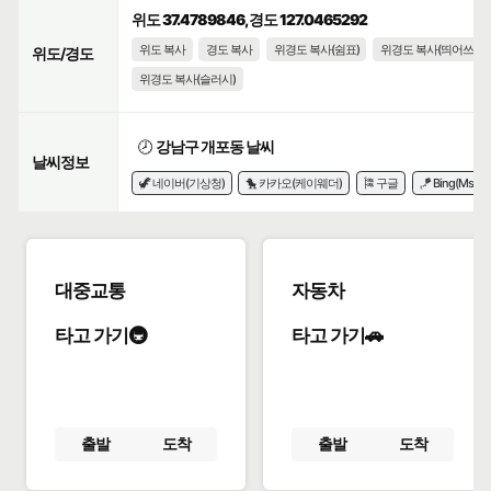
위도 37.4789846, 경도 127.0465292
위도 복사
경도 복사
위경도 복사(쉼표)
위경도 복사(띄어쓰기)
위도/경도
위경도 복사(슬러시)
🕗
강남구 개포동 날씨
날씨정보
🦖 네이버(기상청)
🐤 카카오(케이웨더)
🎏 구글
🪁 Bing(Msn)
대중교통
자동차
타고 가기🚇
타고 가기🚗
출발
도착
출발
도착