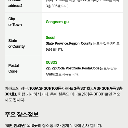
address2
3층 306호 의미)
City
Gangnam-gu
or Town
Seoul
State
State, Province, Region, County
는 모두 같은 의미로
or County
통용 됩니다.
06303
Postal
Zip, ZipCode, PostCode, PostalCode
는 모두 같은
Code
우편번호로 사용됩니다.
아파트의 경우,
106A 3F 301(106동 아파트 3층 301호)
,
A 3F 301(A동 3층
301호)
, 처럼 기재하시거나, 동이 한동인 아파트인경우
3F 301
로만 적으
셔도 됩니다.
주요 장소정보
"
혜민한의원
" 외
3곳
의 장소정보가 현재 위치에 존재 합니다.