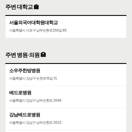
언남고등학교,언남교육문화회관
주변 대학교 🏫
서울특별시 서초구 동산로13길 35
서울외국어대학원대학교
언남중학교
서울특별시 서초구 남부순환로356길 85
서울특별시 서초구 동산로 55
주변 병원·의원 🏥
소우주한방병원
서울특별시 강남구 논현로16길 15
베드로병원
서울특별시 강남구 남부순환로 2649
강남베드로병원
서울특별시 강남구 남부순환로 2633