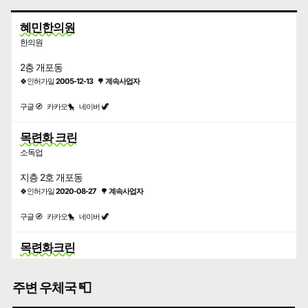
혜민한의원
한의원
2층 개포동
🍀인허가일
2005-12-13
🌳
계속사업자
구글 🧭
카카오🐤
네이버 🦖
목련화 크린
소독업
지층 2호 개포동
🍀인허가일
2020-08-27
🌳
계속사업자
구글 🧭
카카오🐤
네이버 🦖
목련화크린
건물위생관리업
주변 우체국 📮
지하 1층 2호 개포동
🍀인허가일
2020-08-20
🌳
계속사업자