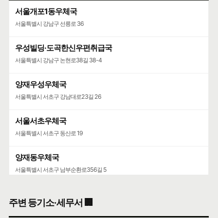
서울개포1동우체국
구글 🧭
카카오🐤
네이버 🦖
서울특별시 강남구 선릉로 36
라티커피(LATTY COFFEE)
기타
우성빌딩·도곡한신우편취급국
서울특별시 강남구 논현로38길 38-4
지상 1층 개포동
🍀인허가일
2026-02-25
🌳
계속사업자
양재우성우체국
구글 🧭
카카오🐤
네이버 🦖
서울특별시 서초구 강남대로23길 26
서울서초우체국
서울특별시 서초구 동산로 19
양재동우체국
서울특별시 서초구 남부순환로356길 5
서울가정행정법원·서울가정행정법원청사
주변 등기소·세무서 🏢
서울특별시 서초구 강남대로 193