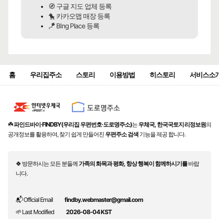
🧭 구글 지도 업체 등록
🐤 카카오맵 매장 등록
🪁 BIng Place 등록
홈
우리집주소
스토리
이용방법
히스토리
서비스소
☘️
파인드바이·FINDBY(우리집 우편번호·도로명주소)
는
우체국, 한국국토지리정보원
의
공개정보를 활용하여, 찾기 쉽게 만들어진
우편주소 검색
기능을 제공 합니다.
🍀 방문하시는 모든 분들께
가족의 화목과 평화, 항상 행복이 함께하시기를
바랍
니다.
📬 Official Email
findby.webmaster@gmail.com
🌱 Last Modified
2026-08-04 KST