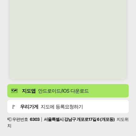
🗺️
지도앱
안드로이드/IOS 다운로드
🚩
우리가게
지도에 등록요청하기
📮 우편번호
6303
서울특별시 강남구 개포로17길 6 (개포동)
지도위
|
치