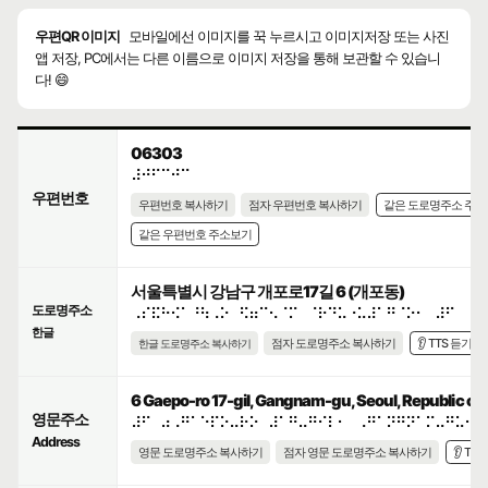
우편QR 이미지
모바일에선 이미지를 꾹 누르시고 이미지저장 또는 사진
앱 저장, PC에서는 다른 이름으로 이미지 저장을 통해 보관할 수 있습니
다! 😄
06303
⠼⠚⠋⠉⠚⠉
우편번호
우편번호 복사하기
점자 우편번호 복사하기
같은 도로명주소 주
같은 우편번호 주소보기
서울특별시 강남구 개포로17길 6 (개포동)
도로명주소
⠠⠎⠯⠓⠪⠁⠘⠳⠠⠕⠀⠫⠶⠉⠢⠈⠍⠀⠈⠗⠙⠥⠐⠥⠼⠁⠛⠈⠕⠂⠀⠼⠋
한글
점자 도로명주소 복사하기
👂 TTS 듣기
한글 도로명주소 복사하기
6 Gaepo-ro 17-gil, Gangnam-gu, Seoul, Republic of 
영문주소
⠼⠋⠀⠴⠠⠛⠁⠑⠏⠕⠤⠗⠕⠀⠼⠁⠛⠤⠛⠊⠇⠂⠀⠠⠛⠁⠝⠛⠝⠁⠍⠤⠛⠥⠂⠀
Address
영문 도로명주소 복사하기
점자 영문 도로명주소 복사하기
👂 TT