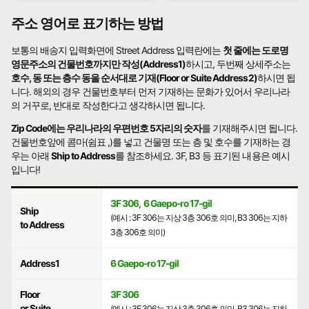
주소 영어로 표기하는 방법
보통의 배송지 입력화면에 Street Address 입력란에는
첫 줄에는 도로명
영문주소의 건물번호까지만 작성(Address1)
하시고, 두번째 상세주소는
호수, 동 또는 층수 동을 순서대로 기재(Floor or Suite Address2)
하시면 됩
니다. 해외의 경우 건물번호부터 먼저 기재하는 문화가 있어서 우리나라
의 거꾸로, 반대로 작성한다고 생각하시면 됩니다.
Zip Code에는 우리나라의 우편번호 5자리의 숫자
를 기재해주시면 됩니다.
건물번호앞에 콤마(쉼표 ,)를 넣고 건물명 또는 층 및 호수를 기재하는 경
우는 아래
Ship to Address
를 참조하세요. 3F, B3 등 표기된 내용은 예시
입니다!
3F 306
,
6 Gaepo-ro 17-gil
Ship
(예시 : 3F 306는 지상 3층 306호 의미, B3 306는 지하
to Address
3층 306호 의미)
Address1
6 Gaepo-ro 17-gil
Floor
3F 306
or Suite
(예시 : 3F 306는 지상 3층 306호 의미, B3 306는 지하