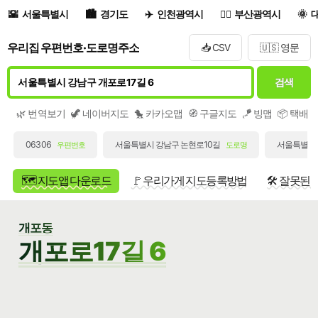
서울특별시
경기도
인천광역시
부산광역시
우리집 우편번호·도로명주소
📥 CSV
🇺🇸 영문
검색
🌿 번역보기
🦖 네이버지도
🐤 카카오맵
🧭 구글지도
🪁 빙맵
📦 택배
06306
서울특별시 강남구 논현로10길
서울특별시 
우편번호
도로명
🗺️ 지도앱 다운로드
🚩 우리가게 지도등록방법
🛠️ 잘못된
개포동
개포로17길 6