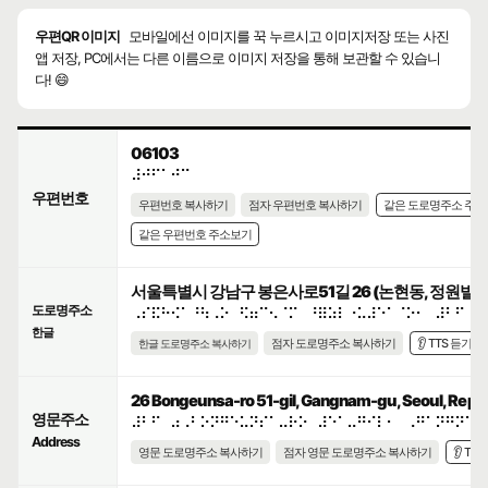
우편QR 이미지
모바일에선 이미지를 꾹 누르시고 이미지저장 또는 사진
앱 저장, PC에서는 다른 이름으로 이미지 저장을 통해 보관할 수 있습니
다! 😄
06103
⠼⠚⠋⠁⠚⠉
우편번호
우편번호 복사하기
점자 우편번호 복사하기
같은 도로명주소 주
같은 우편번호 주소보기
서울특별시 강남구 봉은사로51길 26 (논현동, 정원빌
도로명주소
⠠⠎⠯⠓⠪⠁⠘⠳⠠⠕⠀⠫⠶⠉⠢⠈⠍⠀⠘⠿⠵⠇⠐⠥⠼⠑⠁⠈⠕⠂⠀⠼⠃⠋
한글
점자 도로명주소 복사하기
👂 TTS 듣기
한글 도로명주소 복사하기
26 Bongeunsa-ro 51-gil, Gangnam-gu, Seoul, Repub
영문주소
⠼⠃⠋⠀⠴⠠⠃⠕⠝⠛⠑⠥⠝⠎⠁⠤⠗⠕⠀⠼⠑⠁⠤⠛⠊⠇⠂⠀⠠⠛⠁⠝⠛⠝⠁⠍
Address
영문 도로명주소 복사하기
점자 영문 도로명주소 복사하기
👂 TT