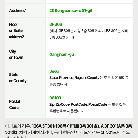
Address1
26 Bongeunsa-ro 51-gil
Floor
3F 306
or Suite
(예시 : 3F 306는 지상 3층 306호 의미, B3 306는 지하
address2
3층 306호 의미)
City
Gangnam-gu
or Town
Seoul
State
State, Province, Region, County
는 모두 같은 의미로
or County
통용 됩니다.
06103
Postal
Zip, ZipCode, PostCode, PostalCode
는 모두 같은
Code
우편번호로 사용됩니다.
아파트의 경우,
106A 3F 301(106동 아파트 3층 301호)
,
A 3F 301(A동 3층
301호)
, 처럼 기재하시거나, 동이 한동인 아파트인경우
3F 301
로만 적으