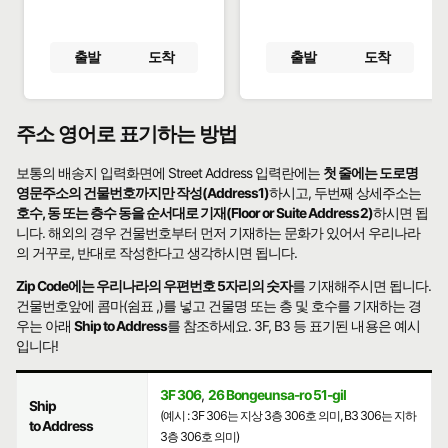
출발
도착
출발
도착
주소 영어로 표기하는 방법
보통의 배송지 입력화면에 Street Address 입력란에는
첫 줄에는 도로명
영문주소의 건물번호까지만 작성(Address1)
하시고, 두번째 상세주소는
호수, 동 또는 층수 동을 순서대로 기재(Floor or Suite Address2)
하시면 됩
니다. 해외의 경우 건물번호부터 먼저 기재하는 문화가 있어서 우리나라
의 거꾸로, 반대로 작성한다고 생각하시면 됩니다.
Zip Code에는 우리나라의 우편번호 5자리의 숫자
를 기재해주시면 됩니다.
건물번호앞에 콤마(쉼표 ,)를 넣고 건물명 또는 층 및 호수를 기재하는 경
우는 아래
Ship to Address
를 참조하세요. 3F, B3 등 표기된 내용은 예시
입니다!
3F 306
,
26 Bongeunsa-ro 51-gil
Ship
(예시 : 3F 306는 지상 3층 306호 의미, B3 306는 지하
to Address
3층 306호 의미)