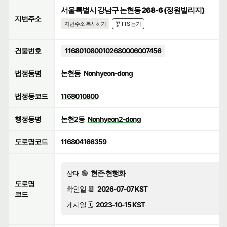
서울특별시 강남구 논현동 268-6 (정원빌리지)
지번주소
지번주소 복사하기
👂 TTS 듣기
건물번호
1168010800102680006007456
법정동명
논현동
Nonhyeon-dong
법정동코드
1168010800
행정동명
논현2동
Nonhyeon2-dong
도로명코드
116804166359
상태 🟢
현존·현행화
도로명
확인일 📆
2026-07-07 KST
코드
게시일 🗓️
2023-10-15 KST