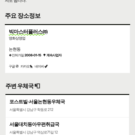
셔도 됩니다.
주요 장소정보
빅마스터플러스㈜
영화상영업
논현동
🍀인허가일
2008-01-15
🌳
계속사업자
구글 🧭
카카오🐤
네이버 🦖
주변 우체국 📮
포스트빌·서울논현동우체국
서울특별시 강남구 학동로 212
서울대치동아우편취급국
서울특별시 강남구 역삼로71길 12