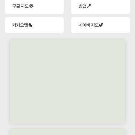
구글 지도 🧭
빙맵 🪁
카카오맵 🐤
네이버 지도 🦖