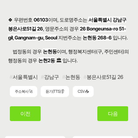
🍀 우편번호
06103
이며, 도로명주소는
서울특별시 강남구
봉은사로51길 26
, 영문주소의 경우
26 Bongeunsa-ro 51-
gil, Gangnam-gu, Seoul
지번주소는
논현동 268-6
입니다.
법정동의 경우
논현동
이며, 행정복지센터(구, 주민센터)의
행정동의 경우
논현2동
🏛️ 입니다.
서울특별시
강남구
논현동
봉은사로51길 26
주소복사 🚀
듣기(TTS) 👂
CSV 📥
이전
다음