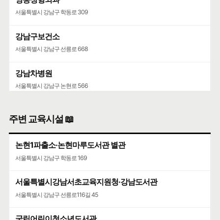
서울특별시 강남구 학동로 309
강남구보건소
서울특별시 강남구 선릉로 668
강남차병원
서울특별시 강남구 논현로 566
KS병원
주변 교육시설 📖
서울특별시 강남구 선릉로 571
논현1파출소·논현마루도서관 별관
우리들병원
서울특별시 강남구 학동로 169
서울특별시 강남구 학동로 445
서울특별시강남서초교육지원청·강남도서관
서울특별시 강남구 선릉로116길 45
국립어린이청소년도서관