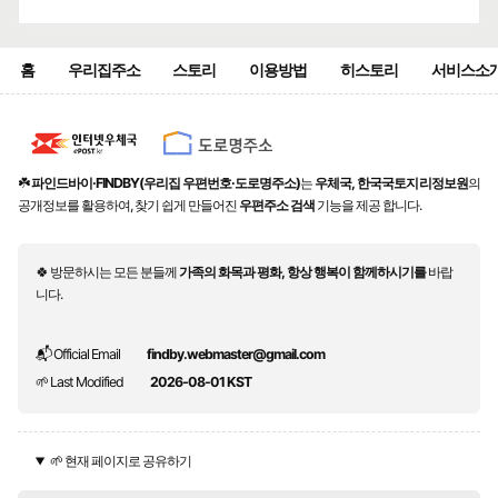
홈
우리집주소
스토리
이용방법
히스토리
서비스소
☘️
파인드바이·FINDBY(우리집 우편번호·도로명주소)
는
우체국, 한국국토지리정보원
의
공개정보를 활용하여, 찾기 쉽게 만들어진
우편주소 검색
기능을 제공 합니다.
🍀 방문하시는 모든 분들께
가족의 화목과 평화, 항상 행복이 함께하시기를
바랍
니다.
📬 Official Email
findby.webmaster@gmail.com
🌱 Last Modified
2026-08-01 KST
🌱 현재 페이지로 공유하기