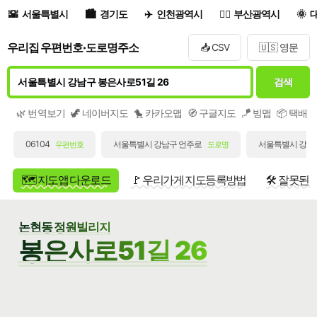
서울특별시
경기도
인천광역시
부산광역시
우리집 우편번호·도로명주소
📥 CSV
🇺🇸 영문
검색
🌿 번역보기
🦖 네이버지도
🐤 카카오맵
🧭 구글지도
🪁 빙맵
📦 택배
06104
서울특별시 강남구 언주로
서울특별시 강남구
우편번호
도로명
🗺️ 지도앱 다운로드
🚩 우리가게 지도등록방법
🛠️ 잘못된
논현동 정원빌리지
봉은사로51길 26