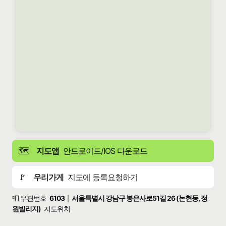
🗺️
지도앱
안드로이드/IOS 다운로드
🚩
우리가게
지도에 등록요청하기
📮 우편번호
6103
서울특별시 강남구 봉은사로51길 26 (논현동, 정
|
원빌리지)
지도위치