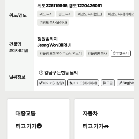
위도 37.5119865, 경도 127.0426051
위도 복사
경도 복사
위경도 복사(쉼표)
위경도 복사(띄어쓰기)
위도/경도
위경도 복사(슬러시)
정원빌리지
건물명
Jeong Won Bil Ri Ji
로마자표기법
건물명 포함 영어주소 번역보기
건물명만 복사
👂 TTS 듣기
🕗
강남구 논현동 날씨
날씨정보
🦖 네이버(기상청)
🐤 카카오(케이웨더)
🎏 구글
🪁 Bing(Msn)
대중교통
자동차
타고 가기🚇
타고 가기🚗