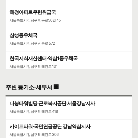
해청아파트우편취급국
서울특별시 강남구 학동로56길 45
삼성동우체국
서울특별시 강남구 선릉로 572
한국지식재산센터·역삼1동우체국
서울특별시 강남구 테헤란로 131
공무원연금공단·서울상록회관우체국
주변 등기소·세무서 🏢
서울특별시 강남구 언주로 508
다봉타워빌딩·근로복지공단 서울강남지사
서울특별시 강남구 테헤란로 418
카이트타워·국민연금공단 강남역삼지사
서울특별시 강남구 테헤란로 306