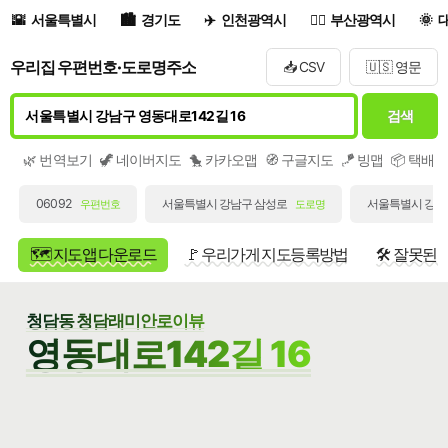
서울특별시
경기도
인천광역시
부산광역시
우리집 우편번호·도로명주소
📥 CSV
🇺🇸 영문
검색
🌿 번역보기
🦖 네이버지도
🐤 카카오맵
🧭 구글지도
🪁 빙맵
📦 택배
06092
서울특별시 강남구 삼성로
서울특별시 강남구
우편번호
도로명
🗺️ 지도앱 다운로드
🚩 우리가게 지도등록방법
🛠️ 잘못된
청담동 청담래미안로이뷰
영동대로142길 16