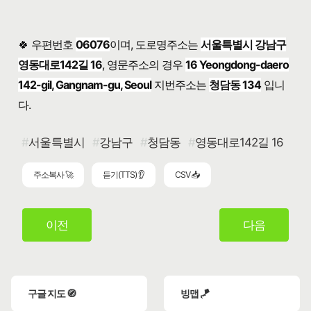
🍀 우편번호
06076
이며, 도로명주소는
서울특별시 강남구
영동대로142길 16
, 영문주소의 경우
16 Yeongdong-daero
142-gil, Gangnam-gu, Seoul
지번주소는
청담동 134
입니
다.
서울특별시
강남구
청담동
영동대로142길 16
주소복사 🚀
듣기(TTS) 👂
CSV 📥
이전
다음
구글 지도 🧭
빙맵 🪁