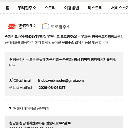
홈
우리집주소
스토리
이용방법
히스토리
서비스소
☘️
파인드바이·FINDBY(우리집 우편번호·도로명주소)
는
우체국, 한국국토지리정보원
의
공개정보를 활용하여, 찾기 쉽게 만들어진
우편주소 검색
기능을 제공 합니다.
🍀 방문하시는 모든 분들께
가족의 화목과 평화, 항상 행복이 함께하시기를
바랍
니다.
📬 Official Email
findby.webmaster@gmail.com
🌱 Last Modified
2026-08-06 KST
🌱 현재 페이지로 공유하기
청담동 청담래미안로이뷰, 영동대로142길 16