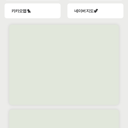
카카오맵 🐤
네이버 지도 🦖