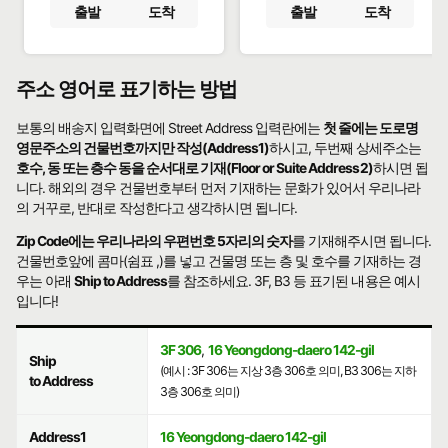
출발
도착
출발
도착
주소 영어로 표기하는 방법
보통의 배송지 입력화면에 Street Address 입력란에는
첫 줄에는 도로명
영문주소의 건물번호까지만 작성(Address1)
하시고, 두번째 상세주소는
호수, 동 또는 층수 동을 순서대로 기재(Floor or Suite Address2)
하시면 됩
니다. 해외의 경우 건물번호부터 먼저 기재하는 문화가 있어서 우리나라
의 거꾸로, 반대로 작성한다고 생각하시면 됩니다.
Zip Code에는 우리나라의 우편번호 5자리의 숫자
를 기재해주시면 됩니다.
건물번호앞에 콤마(쉼표 ,)를 넣고 건물명 또는 층 및 호수를 기재하는 경
우는 아래
Ship to Address
를 참조하세요. 3F, B3 등 표기된 내용은 예시
입니다!
3F 306
,
16 Yeongdong-daero 142-gil
Ship
(예시 : 3F 306는 지상 3층 306호 의미, B3 306는 지하
to Address
3층 306호 의미)
Address1
16 Yeongdong-daero 142-gil