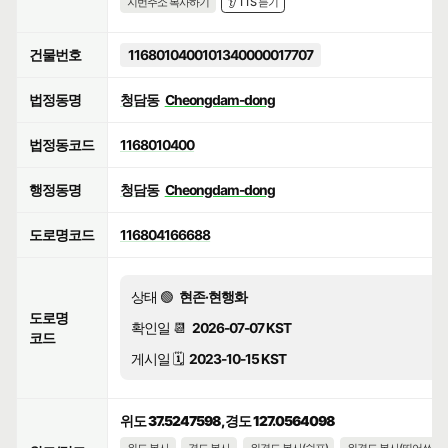
지번주소 복사하기
👂 TTS 듣기
건물번호
1168010400101340000017707
법정동명
청담동
Cheongdam-dong
법정동코드
1168010400
행정동명
청담동
Cheongdam-dong
도로명코드
116804166688
상태 🟢
현존·현행화
도로명
확인일 📆
2026-07-07 KST
코드
게시일 🗓️
2023-10-15 KST
위도 37.5247598, 경도 127.0564098