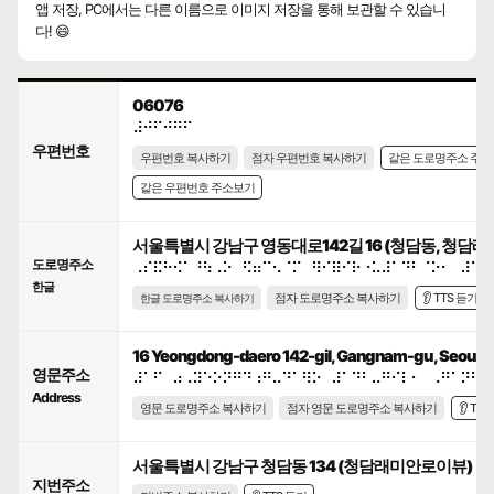
앱 저장, PC에서는 다른 이름으로 이미지 저장을 통해 보관할 수 있습니
다! 😄
06076
⠼⠚⠋⠚⠛⠋
우편번호
우편번호 복사하기
점자 우편번호 복사하기
같은 도로명주소 주
같은 우편번호 주소보기
서울특별시 강남구 영동대로142길 16 (청담동, 청담
도로명주소
⠠⠎⠯⠓⠪⠁⠘⠳⠠⠕⠀⠫⠶⠉⠢⠈⠍⠀⠻⠊⠿⠊⠗⠐⠥⠼⠁⠙⠃⠈⠕⠂⠀⠼⠁⠋
한글
점자 도로명주소 복사하기
👂 TTS 듣기
한글 도로명주소 복사하기
16 Yeongdong-daero 142-gil, Gangnam-gu, Seoul, R
영문주소
⠼⠁⠋⠀⠴⠠⠽⠑⠕⠝⠛⠙⠰⠛⠤⠙⠁⠻⠕⠀⠼⠁⠙⠃⠤⠛⠊⠇⠂⠀⠠⠛⠁⠝⠛⠝
Address
영문 도로명주소 복사하기
점자 영문 도로명주소 복사하기
👂 TT
서울특별시 강남구 청담동 134 (청담래미안로이뷰)
지번주소