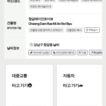
위도 복사
경도 복사
위경도 복사(쉼표)
위경도 복사(띄어쓰기)
위도/경도
위경도 복사(슬러시)
청담래미안로이뷰
건물명
Cheong Dam Rae Mi An Ro I Byu
로마자표기법
건물명 포함 영어주소 번역보기
건물명만 복사
👂 TTS 듣기
🕗
강남구 청담동 날씨
날씨정보
🦖 네이버(기상청)
🐤 카카오(케이웨더)
🎏 구글
🪁 Bing(Msn)
대중교통
자동차
타고 가기🚇
타고 가기🚗