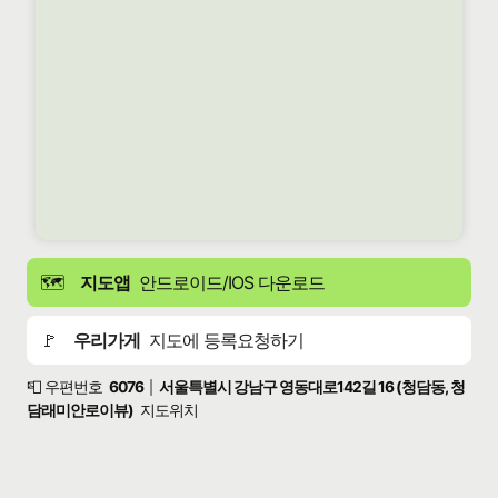
🗺️
지도앱
안드로이드/IOS 다운로드
🚩
우리가게
지도에 등록요청하기
📮 우편번호
6076
서울특별시 강남구 영동대로142길 16 (청담동, 청
|
담래미안로이뷰)
지도위치