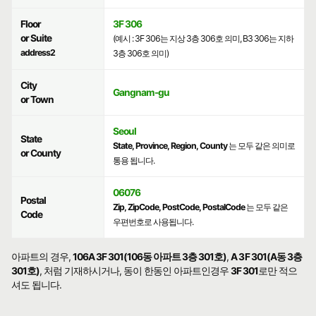
Floor
3F 306
or Suite
(예시 : 3F 306는 지상 3층 306호 의미, B3 306는 지하
address2
3층 306호 의미)
City
Gangnam-gu
or Town
Seoul
State
State, Province, Region, County
는 모두 같은 의미로
or County
통용 됩니다.
06076
Postal
Zip, ZipCode, PostCode, PostalCode
는 모두 같은
Code
우편번호로 사용됩니다.
아파트의 경우,
106A 3F 301(106동 아파트 3층 301호)
,
A 3F 301(A동 3층
301호)
, 처럼 기재하시거나, 동이 한동인 아파트인경우
3F 301
로만 적으
셔도 됩니다.