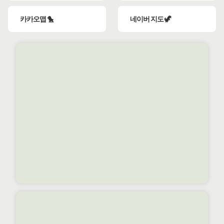
카카오맵 🐤
네이버 지도 🦖