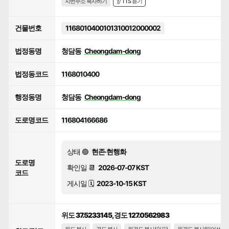
지번주소 복사하기
👂 TTS 듣기
건물번호
1168010400101310012000002
법정동명
청담동
Cheongdam-dong
법정동코드
1168010400
행정동명
청담동
Cheongdam-dong
도로명코드
116804166686
상태 🟢
현존·현행화
도로명
확인일 📆
2026-07-07 KST
코드
게시일 🗓️
2023-10-15 KST
위도 37.5233145, 경도 127.0562983