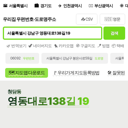
서울특별시
경기도
인천광역시
부산광역시
우리집 우편번호·도로명주소
📥 CSV
🇺🇸 영문
검색
🌿 번역보기
🦖 네이버지도
🐤 카카오맵
🧭 구글지도
🪁 빙맵
📦 택배
06092
서울특별시 강남구 봉은사로59길
서울특별시
우편번호
도로명
🗺️ 지도앱 다운로드
🚩 우리가게 지도등록방법
🛠️ 잘못된
청담동
영동대로138길 19