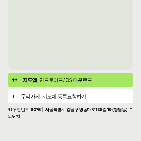
🗺️
지도앱
안드로이드/IOS 다운로드
🚩
우리가게
지도에 등록요청하기
📮 우편번호
6075
서울특별시 강남구 영동대로138길 19 (청담동)
지
|
도위치