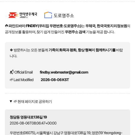
☘️
파인드바이·FINDBY(우리집 우편번호·도로명주소)
는
우체국, 한국국토지리정보원
의
공개정보를 활용하여, 찾기 쉽게 만들어진
우편주소 검색
기능을 제공 합니다.
🍀 방문하시는 모든 분들께
가족의 화목과 평화, 항상 행복이 함께하시기를
바랍
니다.
📬 Official Email
findby.webmaster@gmail.com
🌱 Last Modified
2026-08-06 KST
🌱 현재 페이지로 공유하기
청담동 영동대로138길 19
2026-08-06T08:06:47+00:00
우편번호(06075), 서울특별시 강남구 영동대로138길 19, 영문(19 Yeongdong-