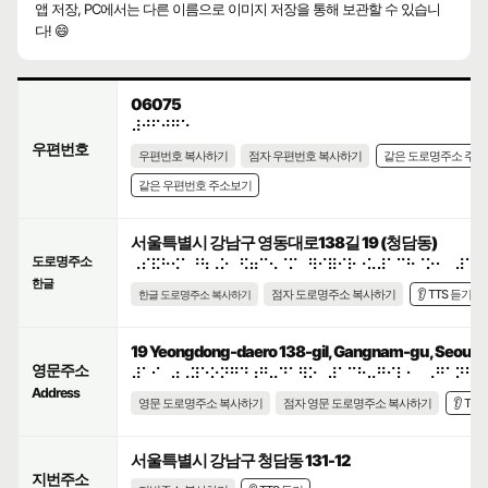
앱 저장, PC에서는 다른 이름으로 이미지 저장을 통해 보관할 수 있습니
다! 😄
06075
⠼⠚⠋⠚⠛⠑
우편번호
우편번호 복사하기
점자 우편번호 복사하기
같은 도로명주소 주
같은 우편번호 주소보기
서울특별시 강남구 영동대로138길 19 (청담동)
도로명주소
⠠⠎⠯⠓⠪⠁⠘⠳⠠⠕⠀⠫⠶⠉⠢⠈⠍⠀⠻⠊⠿⠊⠗⠐⠥⠼⠁⠉⠓⠈⠕⠂⠀⠼⠁⠊
한글
점자 도로명주소 복사하기
👂 TTS 듣기
한글 도로명주소 복사하기
19 Yeongdong-daero 138-gil, Gangnam-gu, Seoul, R
영문주소
⠼⠁⠊⠀⠴⠠⠽⠑⠕⠝⠛⠙⠰⠛⠤⠙⠁⠻⠕⠀⠼⠁⠉⠓⠤⠛⠊⠇⠂⠀⠠⠛⠁⠝⠛⠝
Address
영문 도로명주소 복사하기
점자 영문 도로명주소 복사하기
👂 TT
서울특별시 강남구 청담동 131-12
지번주소