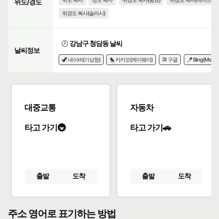
위도 복사
경도 복사
위경도 복사(쉼표)
위경도 복사(띄어쓰기)
위도/경도
위경도 복사(슬러시)
🕗
강남구 청담동 날씨
날씨정보
🦖 네이버(기상청)
🐤 카카오(케이웨더)
🎏 구글
🪁 Bing(Msn)
대중교통
자동차
타고 가기🚇
타고 가기🚗
출발
도착
출발
도착
주소 영어로 표기하는 방법