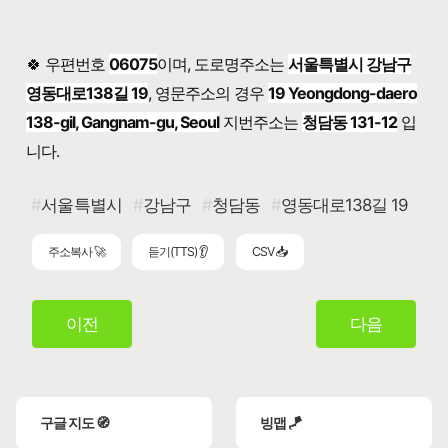
🍀 우편번호
06075
이며, 도로명주소는
서울특별시 강남구
영동대로138길 19
, 영문주소의 경우
19 Yeongdong-daero
138-gil, Gangnam-gu, Seoul
지번주소는
청담동 131-12
입
니다.
서울특별시
강남구
청담동
영동대로138길 19
주소복사 🚀
듣기(TTS) 👂
CSV 📥
이전
다음
구글 지도 🧭
빙맵 🪁