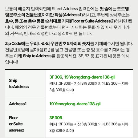
보통의 배송지 입력화면에 Street Address 입력란에는
첫 줄에는 도로명
영문주소의 건물번호까지만 작성(Address1)
하시고, 두번째 상세주소는
호수, 동 또는 층수 동을 순서대로 기재(Floor or Suite Address2)
하시면 됩
니다. 해외의 경우 건물번호부터 먼저 기재하는 문화가 있어서 우리나라
의 거꾸로, 반대로 작성한다고 생각하시면 됩니다.
Zip Code에는 우리나라의 우편번호 5자리의 숫자
를 기재해주시면 됩니다.
건물번호앞에 콤마(쉼표 ,)를 넣고 건물명 또는 층 및 호수를 기재하는 경
우는 아래
Ship to Address
를 참조하세요. 3F, B3 등 표기된 내용은 예시
입니다!
3F 306
,
19 Yeongdong-daero 138-gil
Ship
(예시 : 3F 306는 지상 3층 306호 의미, B3 306는 지하
to Address
3층 306호 의미)
Address1
19 Yeongdong-daero 138-gil
Floor
3F 306
or Suite
(예시 : 3F 306는 지상 3층 306호 의미, B3 306는 지하
address2
3층 306호 의미)