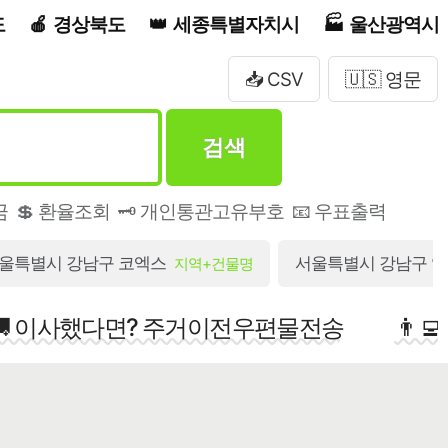
도
경상북도
세종특별자치시
울산광역시
📥 CSV
🇺🇸 영문
검색
금
💲 환율조회
🗝️ 개인통관고유부호
📧 우표출력
울특별시 강남구 코엑스
서울특별시 강남구 영동
지역+건물명
🚚 이사했다면? 주거이전우편물전송
👨‍