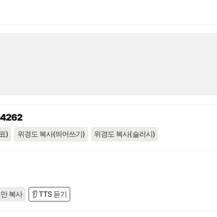
54262
표)
위경도 복사(띄어쓰기)
위경도 복사(슬러시)
만 복사
👂 TTS 듣기