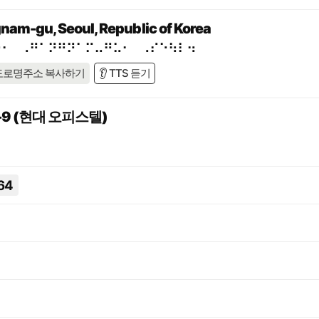
am-gu, Seoul, Republic of Korea
⠕⠂⠀⠠⠛⠁⠝⠛⠝⠁⠍⠤⠛⠥⠂⠀⠠⠎⠑⠳⠇⠲
도로명주소 복사하기
👂 TTS 듣기
9 (현대 오피스텔)
64