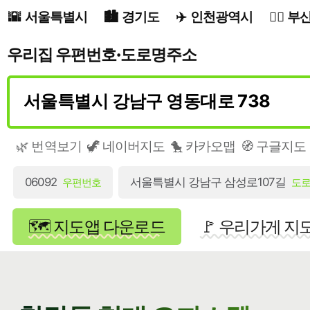
서울특별시
경기도
인천광역시
부
우리집 우편번호·도로명주소
🌿 번역보기
🦖 네이버지도
🐤 카카오맵
🧭 구글지도
06092
서울특별시 강남구 삼성로107길
우편번호
도
🗺️ 지도앱 다운로드
🚩 우리가게 