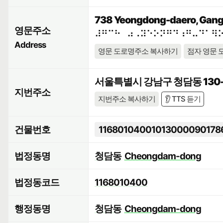
738 Yeongdong-daero, Gangn
영문주소
⠼⠛⠉⠓⠀⠴⠠⠽⠑⠕⠝⠛⠙⠰⠛⠤⠙⠁⠻
Address
영문 도로명주소 복사하기
점자 영문 
서울특별시 강남구 청담동 130-
지번주소
지번주소 복사하기
👂 TTS 듣기
건물번호
11680104001013000090178
법정동명
청담동
Cheongdam-dong
법정동코드
1168010400
행정동명
청담동
Cheongdam-dong