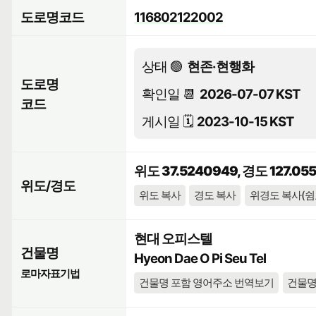
도로명코드
116802122002
상태 🟢
현존·현행화
도로명
확인일 📆
2026-07-07 KST
코드
게시일 🗓️
2023-10-15 KST
위도 37.5240949, 경도 127.05
위도/경도
위도 복사
경도 복사
위경도 복사(쉼
현대 오피스텔
건물명
Hyeon Dae O Pi Seu Tel
로마자표기법
건물명 포함 영어주소 번역보기
건물명