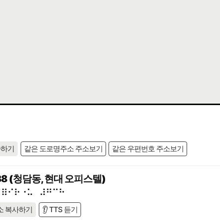
사하기
같은 도로명주소 주소보기
같은 우편번호 주소보기
8 (청담동, 현대 오피스텔)
⠊⠿⠊⠗⠐⠥⠀⠼⠛⠉⠓
소 복사하기
👂 TTS 듣기