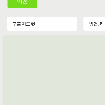
이전
구글 지도 🧭
빙맵 🪁