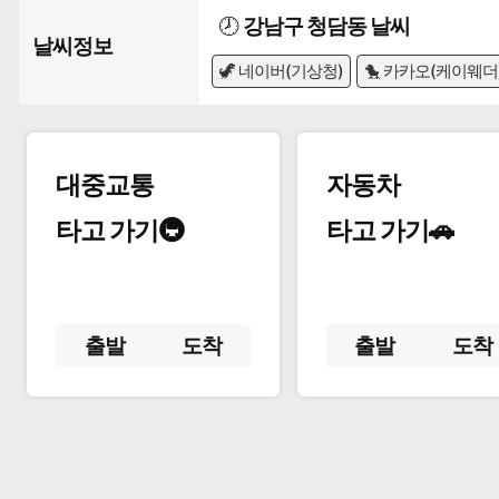
🕗
강남구 청담동 날씨
날씨정보
🦖 네이버(기상청)
🐤 카카오(케이웨더
대중교통
자동차
타고 가기🚇
타고 가기🚗
출발
도착
출발
도착