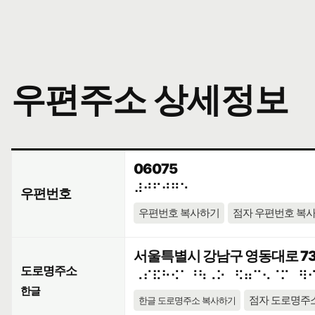
우편주소 상세정보
06075
⠼⠚⠋⠚⠛⠑
우편번호
우편번호 복사하기
점자 우편번호 복
서울특별시 강남구 영동대로 73
도로명주소
⠠⠎⠯⠓⠪⠁⠘⠳⠠⠕⠀⠫⠶⠉⠢⠈⠍⠀⠻
한글
점자 도로명주
한글 도로명주소 복사하기