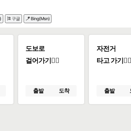
)
🎏 구글
🪁 Bing(Msn)
도보로
자전거
걸어가기🚶‍♂️
타고 가기🚴‍♀
출발
도착
출발