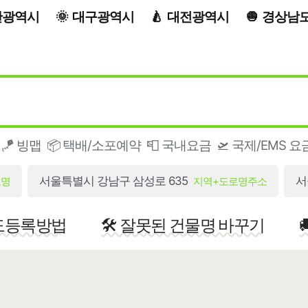
산광역시
대구광역시
대전광역시
경상남
🪁 빙맵
📦 택배/소포예약
📮 국내요금
🛫 국제/EMS 요
서울특별시 강남구 삼성로 635
서
로명
지역+도로명주소
지도등록방법
🛠️ 잘못된 건물명 바꾸기