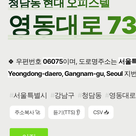
청담동 현대 오피스텔
영동대로 73
🍀 우편번호
06075
이며, 도로명주소는
서울특
Yeongdong-daero, Gangnam-gu, Seoul
지
서울특별시
강남구
청담동
영동대로 
주소복사 🚀
듣기(TTS) 👂
CSV 📥