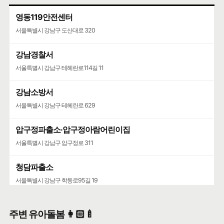
영동119안전센터
서울특별시 강남구 도산대로 320
강남경찰서
서울특별시 강남구 테헤란로114길 11
강남소방서
서울특별시 강남구 테헤란로 629
압구정파출소·압구정아람어린이집
서울특별시 강남구 압구정로 311
청담파출소
서울특별시 강남구 학동로95길 19
청담2치안센터
주변 유아돌봄 👩🏻‍🍼
서울특별시 강남구 삼성로 761