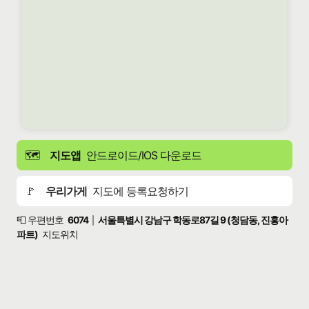
🗺️
지도앱
안드로이드/IOS 다운로드
🚩
우리가게
지도에 등록요청하기
📮 우편번호
6074
서울특별시 강남구 학동로87길 9 (청담동, 진흥아
|
파트)
지도위치