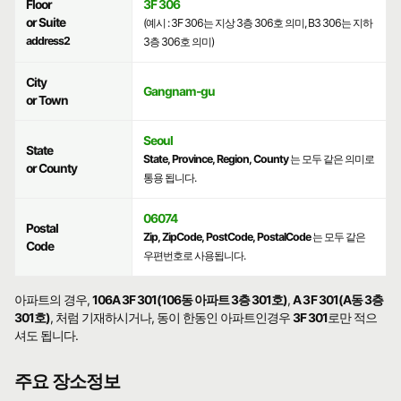
Floor
3F 306
or Suite
(예시 : 3F 306는 지상 3층 306호 의미, B3 306는 지하
address2
3층 306호 의미)
City
Gangnam-gu
or Town
Seoul
State
State, Province, Region, County
는 모두 같은 의미로
or County
통용 됩니다.
06074
Postal
Zip, ZipCode, PostCode, PostalCode
는 모두 같은
Code
우편번호로 사용됩니다.
아파트의 경우,
106A 3F 301(106동 아파트 3층 301호)
,
A 3F 301(A동 3층
301호)
, 처럼 기재하시거나, 동이 한동인 아파트인경우
3F 301
로만 적으
셔도 됩니다.
주요 장소정보