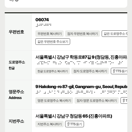
06074
⠼⠚⠋⠚⠛⠙
우편번호
우편번호 복사하기
점자 우편번호 복사하기
같은 도로명주소 주
같은 우편번호 주소보기
서울특별시 강남구 학동로87길 9 (청담동, 진흥아파트
도로명주소
⠠⠎⠯⠓⠪⠁⠘⠳⠠⠕⠀⠫⠶⠉⠢⠈⠍⠀⠚⠁⠊⠿⠐⠥⠼⠓⠛⠈⠕⠂⠀⠼⠊
한글
점자 도로명주소 복사하기
👂 TTS 듣기
한글 도로명주소 복사하기
9 Hakdong-ro 87-gil, Gangnam-gu, Seoul, Republic 
영문주소
⠼⠊⠀⠴⠠⠓⠁⠅⠙⠰⠛⠤⠗⠕⠀⠼⠓⠛⠤⠛⠊⠇⠂⠀⠠⠛⠁⠝⠛⠝⠁⠍⠤⠛⠥⠂
Address
영문 도로명주소 복사하기
점자 영문 도로명주소 복사하기
👂 TT
서울특별시 강남구 청담동 65 (진흥아파트)
지번주소
지번주소 복사하기
👂 TTS 듣기