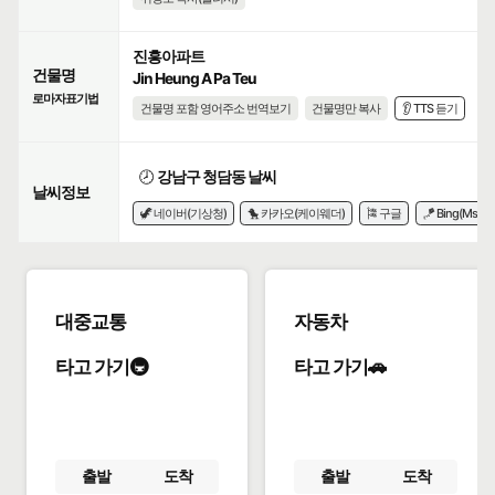
진흥아파트
건물명
Jin Heung A Pa Teu
로마자표기법
건물명 포함 영어주소 번역보기
건물명만 복사
👂 TTS 듣기
🕗
강남구 청담동 날씨
날씨정보
🦖 네이버(기상청)
🐤 카카오(케이웨더)
🎏 구글
🪁 Bing(Msn)
대중교통
자동차
타고 가기🚇
타고 가기🚗
출발
도착
출발
도착