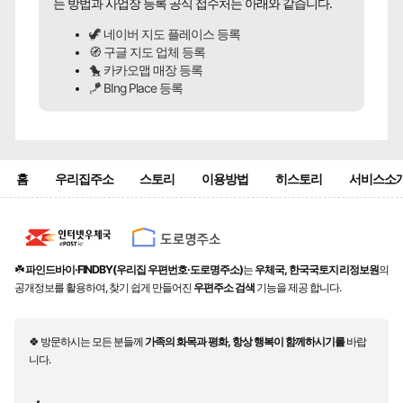
는 방법과 사업장 등록 공식 접수처는 아래와 같습니다.
🦖 네이버 지도 플레이스 등록
🧭 구글 지도 업체 등록
🐤 카카오맵 매장 등록
🪁 BIng Place 등록
홈
우리집주소
스토리
이용방법
히스토리
서비스소
☘️
파인드바이·FINDBY(우리집 우편번호·도로명주소)
는
우체국, 한국국토지리정보원
의
공개정보를 활용하여, 찾기 쉽게 만들어진
우편주소 검색
기능을 제공 합니다.
🍀 방문하시는 모든 분들께
가족의 화목과 평화, 항상 행복이 함께하시기를
바랍
니다.