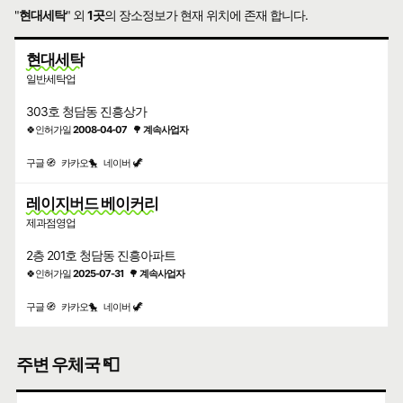
"
현대세탁
" 외
1곳
의 장소정보가 현재 위치에 존재 합니다.
현대세탁
일반세탁업
303호 청담동 진흥상가
🍀인허가일
2008-04-07
🌳
계속사업자
구글 🧭
카카오🐤
네이버 🦖
레이지버드 베이커리
제과점영업
2층 201호 청담동 진흥아파트
🍀인허가일
2025-07-31
🌳
계속사업자
구글 🧭
카카오🐤
네이버 🦖
주변 우체국 📮