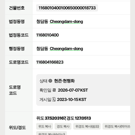
건물번호
1168010400100650000018733
법정동명
청담동
Cheongdam-dong
법정동코드
1168010400
행정동명
청담동
Cheongdam-dong
도로명코드
116804166823
상태 🟢
현존·현행화
도로명
확인일 📆
2026-07-07 KST
코드
게시일 🗓️
2023-10-15 KST
위도 37.5203167, 경도 127.0513
위도 복사
경도 복사
위경도 복사(쉼표)
위경도 복사(띄어쓰기)
위도/경도
위경도 복사(슬러시)