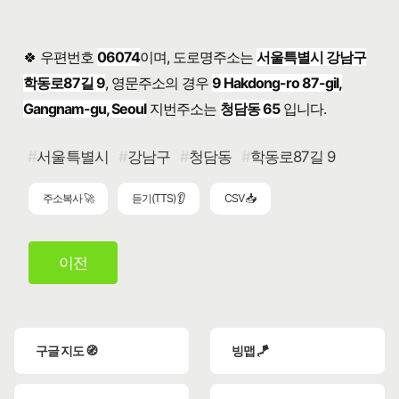
🍀 우편번호
06074
이며, 도로명주소는
서울특별시 강남구
학동로87길 9
, 영문주소의 경우
9 Hakdong-ro 87-gil,
Gangnam-gu, Seoul
지번주소는
청담동 65
입니다.
서울특별시
강남구
청담동
학동로87길 9
주소복사 🚀
듣기(TTS) 👂
CSV 📥
이전
구글 지도 🧭
빙맵 🪁