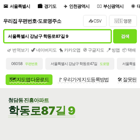
서울특별시
경기도
인천광역시
부산광역시
우리집 우편번호·도로명주소
📥 CSV
🇺🇸 영문
검색
🌿 번역보기
🦖 네이버지도
🐤 카카오맵
🧭 구글지도
🪁 빙맵
📦 택배
06058
서울특별시 강남구 학동로47길
서울특별시 
우편번호
도로명
🗺️ 지도앱 다운로드
🚩 우리가게 지도등록방법
🛠️ 잘못된
청담동 진흥아파트
학동로87길 9