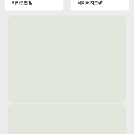
카카오맵 🐤
네이버 지도 🦖