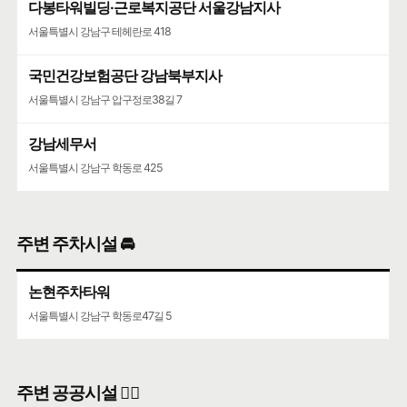
다봉타워빌딩·근로복지공단 서울강남지사
청담청하우편취급국
서울특별시 강남구 테헤란로 418
서울특별시 강남구 도산대로 507
국민건강보험공단 강남북부지사
코엑스
서울특별시 강남구 압구정로38길 7
서울특별시 강남구 영동대로 513
강남세무서
서울특별시 강남구 학동로 425
주변 주차시설 🚘
논현주차타워
서울특별시 강남구 학동로47길 5
주변 공공시설 👨‍✈️