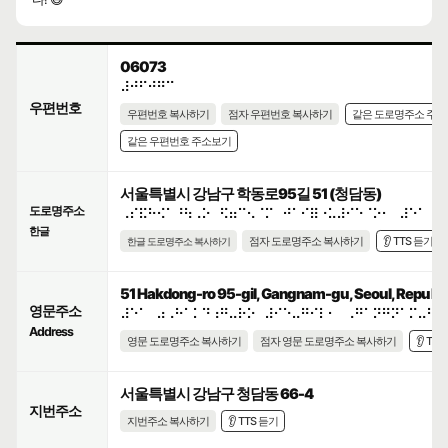
06073
⠼⠚⠋⠚⠛⠉
우편번호
우편번호 복사하기
점자 우편번호 복사하기
같은 도로명주소 주
같은 우편번호 주소보기
서울특별시 강남구 학동로95길 51 (청담동)
도로명주소
⠠⠎⠯⠓⠪⠁⠘⠳⠠⠕⠀⠫⠶⠉⠢⠈⠍⠀⠚⠁⠊⠿⠐⠥⠼⠊⠑⠈⠕⠂⠀⠼⠑⠁
한글
점자 도로명주소 복사하기
👂 TTS 듣기
한글 도로명주소 복사하기
51 Hakdong-ro 95-gil, Gangnam-gu, Seoul, Republic
영문주소
⠼⠑⠁⠀⠴⠠⠓⠁⠅⠙⠰⠛⠤⠗⠕⠀⠼⠊⠑⠤⠛⠊⠇⠂⠀⠠⠛⠁⠝⠛⠝⠁⠍⠤⠛⠥
Address
영문 도로명주소 복사하기
점자 영문 도로명주소 복사하기
👂 TT
서울특별시 강남구 청담동 66-4
지번주소
지번주소 복사하기
👂 TTS 듣기