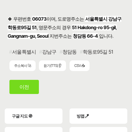
🍀 우편번호
06073
이며, 도로명주소는
서울특별시 강남구
학동로95길 51
, 영문주소의 경우
51 Hakdong-ro 95-gil,
Gangnam-gu, Seoul
지번주소는
청담동 66-4
입니다.
서울특별시
강남구
청담동
학동로95길 51
주소복사 🚀
듣기(TTS) 👂
CSV 📥
이전
구글 지도 🧭
빙맵 🪁