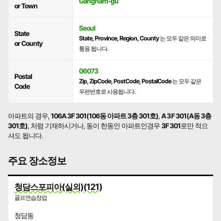
Gangnam-gu
or Town
Seoul
State
State, Province, Region, County
는 모두 같은 의미로
or County
통용 됩니다.
06073
Postal
Zip, ZipCode, PostCode, PostalCode
는 모두 같은
Code
우편번호로 사용됩니다.
아파트의 경우,
106A 3F 301(106동 아파트 3층 301호)
,
A 3F 301(A동 3층
301호)
, 처럼 기재하시거나, 동이 한동인 아파트인경우
3F 301
로만 적으
셔도 됩니다.
주요 장소정보
청담스포피아(실외)(121)
골프연습장업
청담동