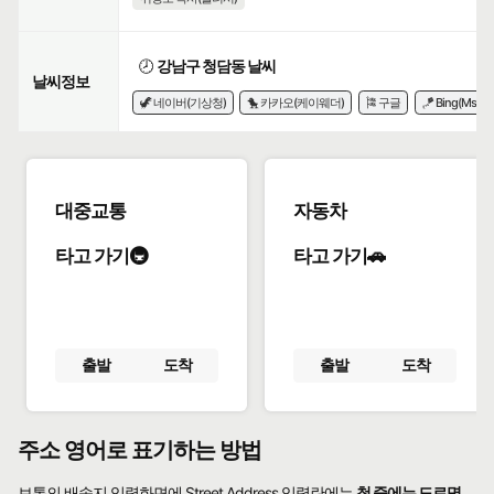
🕗
강남구 청담동 날씨
날씨정보
🦖 네이버(기상청)
🐤 카카오(케이웨더)
🎏 구글
🪁 Bing(Msn)
대중교통
자동차
타고 가기🚇
타고 가기🚗
출발
도착
출발
도착
주소 영어로 표기하는 방법
보통의 배송지 입력화면에 Street Address 입력란에는
첫 줄에는 도로명