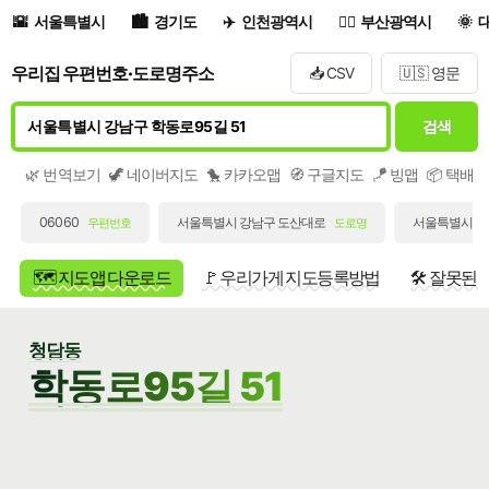
서울특별시
경기도
인천광역시
부산광역시
우리집 우편번호·도로명주소
📥 CSV
🇺🇸 영문
검색
🌿 번역보기
🦖 네이버지도
🐤 카카오맵
🧭 구글지도
🪁 빙맵
📦 택배
06060
서울특별시 강남구 도산대로
서울특별시 강남
우편번호
도로명
🗺️ 지도앱 다운로드
🚩 우리가게 지도등록방법
🛠️ 잘못된
청담동
학동로95길 51