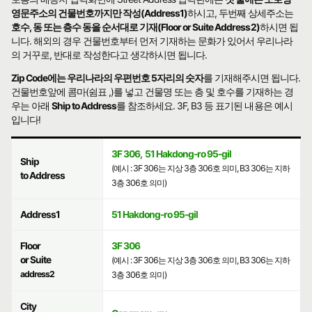
영문주소의 건물번호까지만 작성(Address1)
하시고, 두번째 상세주소는
호수, 동 또는 층수 동을 순서대로 기재(Floor or Suite Address2)
하시면 됩
니다. 해외의 경우 건물번호부터 먼저 기재하는 문화가 있어서 우리나라
의 거꾸로, 반대로 작성한다고 생각하시면 됩니다.
Zip Code에는 우리나라의 우편번호 5자리의 숫자
를 기재해주시면 됩니다.
건물번호앞에 콤마(쉼표 ,)를 넣고 건물명 또는 층 및 호수를 기재하는 경
우는 아래
Ship to Address
를 참조하세요. 3F, B3 등 표기된 내용은 예시
입니다!
3F 306
,
51 Hakdong-ro 95-gil
Ship
(예시 : 3F 306는 지상 3층 306호 의미, B3 306는 지하
to Address
3층 306호 의미)
Address1
51 Hakdong-ro 95-gil
Floor
3F 306
or Suite
(예시 : 3F 306는 지상 3층 306호 의미, B3 306는 지하
address2
3층 306호 의미)
City