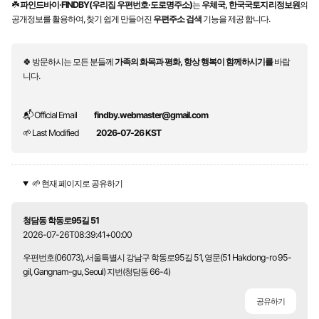
☘️
파인드바이·FINDBY(우리집 우편번호·도로명주소)
는
우체국, 한국국토지리정보원
의
공개정보를 활용하여, 찾기 쉽게 만들어진
우편주소 검색
기능을 제공 합니다.
🍀 방문하시는 모든 분들께
가족의 화목과 평화, 항상 행복이 함께하시기를
바랍
니다.
📬 Official Email
findby.webmaster@gmail.com
🌱 Last Modified
2026-07-26 KST
🌱 현재 페이지로 공유하기
청담동 학동로95길 51
2026-07-26T08:39:41+00:00
우편번호(06073), 서울특별시 강남구 학동로95길 51, 영문(51 Hakdong-ro 95-
gil, Gangnam-gu, Seoul) 지번(청담동 66-4)
공유하기