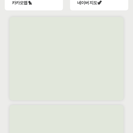
카카오맵 🐤
네이버 지도 🦖