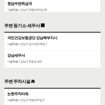
청담우편취급국
서울특별시 강남구 학동로101길 26
청담청하우편취급국
주변 등기소·세무서 🏢
서울특별시 강남구 도산대로 507
국민건강보험공단 강남북부지사
코엑스
서울특별시 강남구 압구정로38길 7
서울특별시 강남구 영동대로 513
강남세무서
서울특별시 강남구 학동로 425
주변 주차시설 🚘
논현주차타워
서울특별시 강남구 학동로47길 5