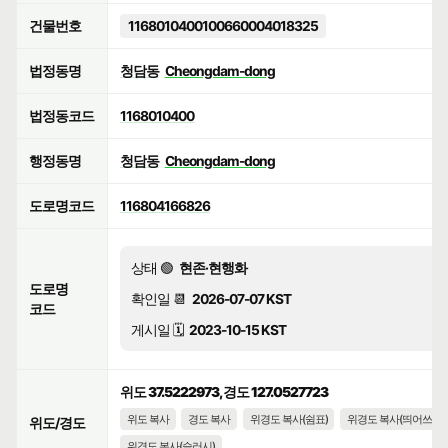
건물번호
1168010400100660004018325
법정동명
청담동
Cheongdam-dong
법정동코드
1168010400
행정동명
청담동
Cheongdam-dong
도로명코드
116804166826
상태 🟢
현존·현행화
도로명
확인일 📆
2026-07-07 KST
코드
게시일 🗓️
2023-10-15 KST
위도 37.5222973, 경도 127.0527723
위도 복사
경도 복사
위경도 복사(쉼표)
위경도 복사(띄어쓰기)
위도/경도
위경도 복사(슬러시)