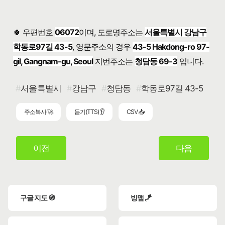
🍀 우편번호
06072
이며, 도로명주소는
서울특별시 강남구
학동로97길 43-5
, 영문주소의 경우
43-5 Hakdong-ro 97-
gil, Gangnam-gu, Seoul
지번주소는
청담동 69-3
입니다.
서울특별시
강남구
청담동
학동로97길 43-5
주소복사 🚀
듣기(TTS) 👂
CSV 📥
이전
다음
구글 지도 🧭
빙맵 🪁