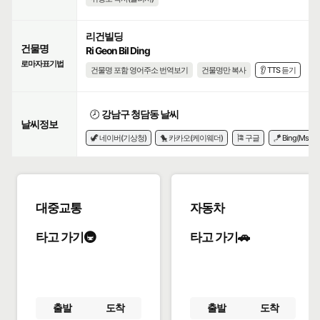
리건빌딩
건물명
Ri Geon Bil Ding
로마자표기법
건물명 포함 영어주소 번역보기
건물명만 복사
👂 TTS 듣기
🕗
강남구 청담동 날씨
날씨정보
🦖 네이버(기상청)
🐤 카카오(케이웨더)
🎏 구글
🪁 Bing(Msn)
대중교통
자동차
타고 가기🚇
타고 가기🚗
출발
도착
출발
도착