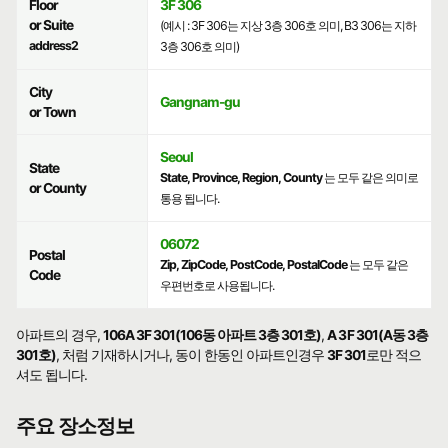
Floor
3F 306
or Suite
(예시 : 3F 306는 지상 3층 306호 의미, B3 306는 지하
address2
3층 306호 의미)
City
Gangnam-gu
or Town
Seoul
State
State, Province, Region, County
는 모두 같은 의미로
or County
통용 됩니다.
06072
Postal
Zip, ZipCode, PostCode, PostalCode
는 모두 같은
Code
우편번호로 사용됩니다.
아파트의 경우,
106A 3F 301(106동 아파트 3층 301호)
,
A 3F 301(A동 3층
301호)
, 처럼 기재하시거나, 동이 한동인 아파트인경우
3F 301
로만 적으
셔도 됩니다.
주요 장소정보