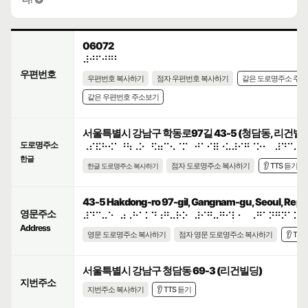
06072
⠼⠚⠋⠚⠛⠃
우편번호
우편번호 복사하기
점자 우편번호 복사하기
같은 도로명주소 주
같은 우편번호 주소보기
서울특별시 강남구 학동로97길 43-5 (청담동, 리건빌
도로명주소
⠠⠎⠯⠓⠪⠁⠘⠳⠠⠕⠀⠫⠶⠉⠢⠈⠍⠀⠚⠁⠊⠿⠐⠥⠼⠊⠛⠈⠕⠂⠀⠼⠙⠉⠤⠑
한글
점자 도로명주소 복사하기
👂 TTS 듣기
한글 도로명주소 복사하기
43-5 Hakdong-ro 97-gil, Gangnam-gu, Seoul, Repub
영문주소
⠼⠙⠉⠤⠑⠀⠴⠠⠓⠁⠅⠙⠰⠛⠤⠗⠕⠀⠼⠊⠛⠤⠛⠊⠇⠂⠀⠠⠛⠁⠝⠛⠝⠁⠍⠤
Address
영문 도로명주소 복사하기
점자 영문 도로명주소 복사하기
👂 TT
서울특별시 강남구 청담동 69-3 (리건빌딩)
지번주소
지번주소 복사하기
👂 TTS 듣기