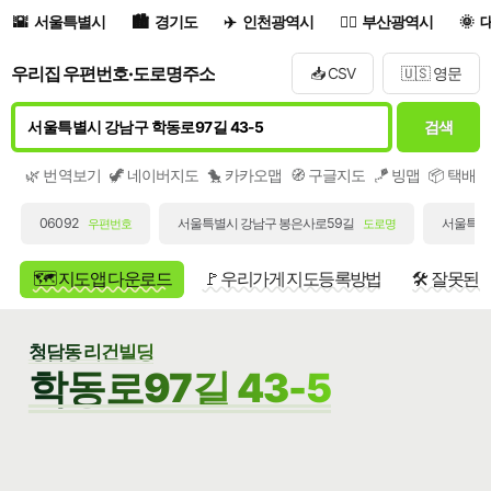
서울특별시
경기도
인천광역시
부산광역시
우리집 우편번호·도로명주소
📥 CSV
🇺🇸 영문
검색
🌿 번역보기
🦖 네이버지도
🐤 카카오맵
🧭 구글지도
🪁 빙맵
📦 택배
06092
서울특별시 강남구 봉은사로59길
서울특별시
우편번호
도로명
🗺️ 지도앱 다운로드
🚩 우리가게 지도등록방법
🛠️ 잘못된
청담동 리건빌딩
학동로97길 43-5