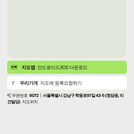
🗺️
지도앱
안드로이드/IOS 다운로드
🚩
우리가게
지도에 등록요청하기
📮 우편번호
6072
서울특별시 강남구 학동로97길 43-5 (청담동, 리
|
건빌딩)
지도위치