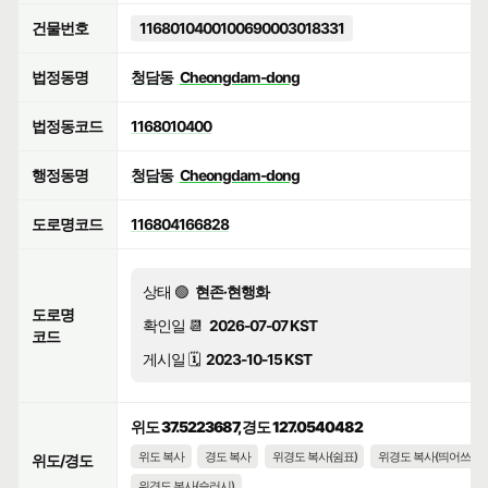
건물번호
1168010400100690003018331
법정동명
청담동
Cheongdam-dong
법정동코드
1168010400
행정동명
청담동
Cheongdam-dong
도로명코드
116804166828
상태 🟢
현존·현행화
도로명
확인일 📆
2026-07-07 KST
코드
게시일 🗓️
2023-10-15 KST
위도 37.5223687, 경도 127.0540482
위도 복사
경도 복사
위경도 복사(쉼표)
위경도 복사(띄어쓰기)
위도/경도
위경도 복사(슬러시)