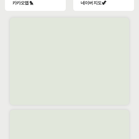
카카오맵 🐤
네이버 지도 🦖