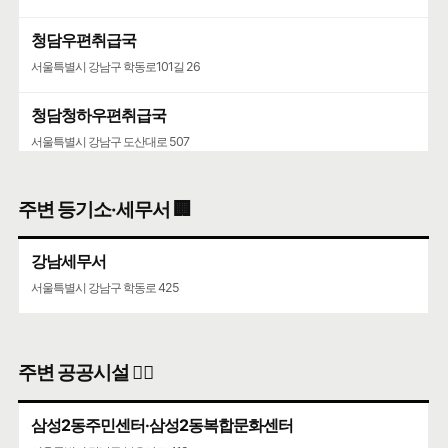
청담우편취급국
서울특별시 강남구 학동로101길 26
청담청하우편취급국
서울특별시 강남구 도산대로 507
코엑스
주변 등기소·세무서 🏢
서울특별시 강남구 영동대로 513
강남세무서
서울특별시 강남구 학동로 425
주변 공공시설 👨‍✈️
삼성2동주민센터·삼성2동복합문화센터