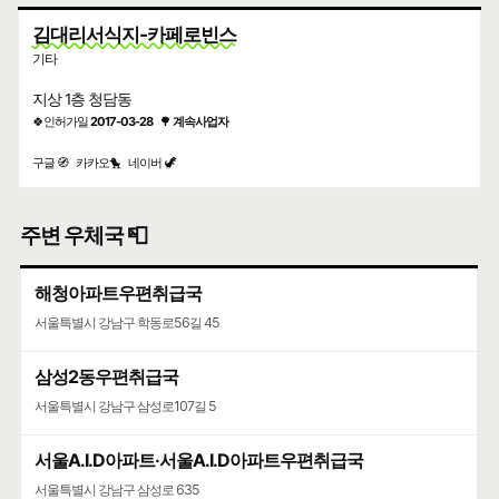
김대리서식지-카페로빈스
기타
지상 1층 청담동
🍀인허가일
2017-03-28
🌳
계속사업자
구글 🧭
카카오🐤
네이버 🦖
주변 우체국 📮
해청아파트우편취급국
서울특별시 강남구 학동로56길 45
삼성2동우편취급국
서울특별시 강남구 삼성로107길 5
서울A.I.D아파트·서울A.I.D아파트우편취급국
서울특별시 강남구 삼성로 635