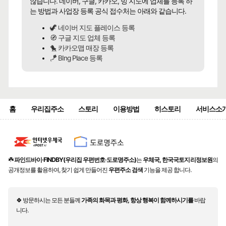
않습니다. 네이버, 구글, 카카오, 빙 지도에 업체를 등록 하
는 방법과 사업장 등록 공식 접수처는 아래와 같습니다.
🦖 네이버 지도 플레이스 등록
🧭 구글 지도 업체 등록
🐤 카카오맵 매장 등록
🪁 BIng Place 등록
홈
우리집주소
스토리
이용방법
히스토리
서비스소
☘️
파인드바이·FINDBY(우리집 우편번호·도로명주소)
는
우체국, 한국국토지리정보원
의
공개정보를 활용하여, 찾기 쉽게 만들어진
우편주소 검색
기능을 제공 합니다.
🍀 방문하시는 모든 분들께
가족의 화목과 평화, 항상 행복이 함께하시기를
바랍
니다.