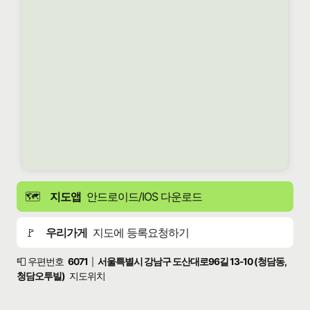
🗺️
지도앱
안드로이드/IOS 다운로드
🚩
우리가게
지도에 등록요청하기
📮 우편번호
6071
서울특별시 강남구 도산대로96길 13-10 (청담동,
|
청담오투빌)
지도위치