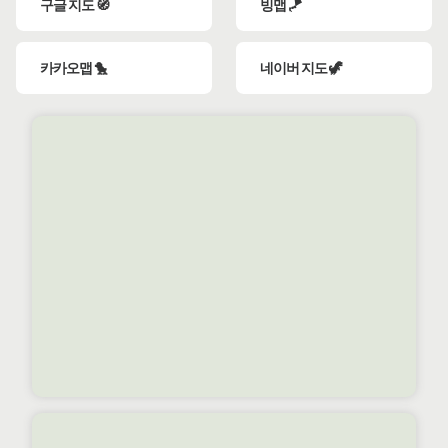
구글 지도 🧭
빙맵 🪁
카카오맵 🐤
네이버 지도 🦖