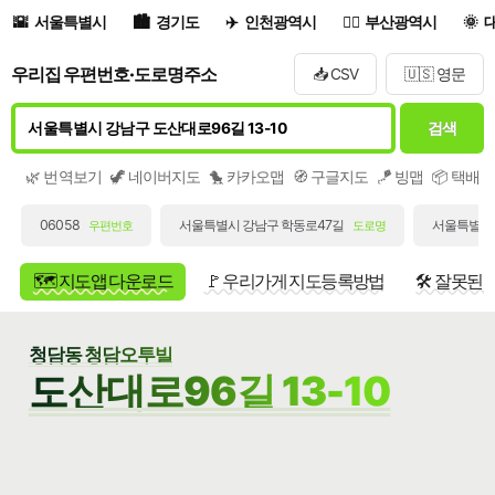
서울특별시
경기도
인천광역시
부산광역시
우리집 우편번호·도로명주소
📥 CSV
🇺🇸 영문
검색
🌿 번역보기
🦖 네이버지도
🐤 카카오맵
🧭 구글지도
🪁 빙맵
📦 택배
06058
서울특별시 강남구 학동로47길
서울특별시 
우편번호
도로명
🗺️ 지도앱 다운로드
🚩 우리가게 지도등록방법
🛠️ 잘못된
청담동 청담오투빌
도산대로96길 13-10