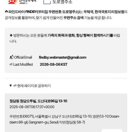
☘️
파인드바이·FINDBY(우리집 우편번호·도로명주소)
는
우체국, 한국국토지리정보원
의
공개정보를 활용하여, 찾기 쉽게 만들어진
우편주소 검색
기능을 제공 합니다.
🍀 방문하시는 모든 분들께
가족의 화목과 평화, 항상 행복이 함께하시기를
바랍
니다.
📬 Official Email
findby.webmaster@gmail.com
🌱 Last Modified
2026-08-06 KST
🌱 현재 페이지로 공유하기
청담동 청담오투빌, 도산대로96길 13-10
2026-08-06T06:17:37+00:00
우편번호(06071), 서울특별시 강남구 도산대로96길 13-10, 영문(13-10 Dosan-
daero 96-gil, Gangnam-gu, Seoul) 지번(청담동 58-7)