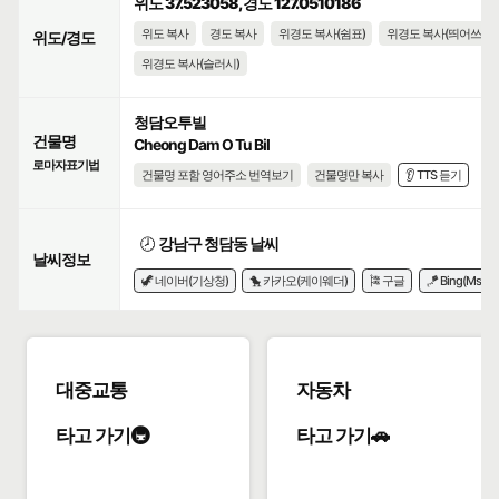
위도 37.523058, 경도 127.0510186
위도 복사
경도 복사
위경도 복사(쉼표)
위경도 복사(띄어쓰기)
위도/경도
위경도 복사(슬러시)
청담오투빌
건물명
Cheong Dam O Tu Bil
로마자표기법
건물명 포함 영어주소 번역보기
건물명만 복사
👂 TTS 듣기
🕗
강남구 청담동 날씨
날씨정보
🦖 네이버(기상청)
🐤 카카오(케이웨더)
🎏 구글
🪁 Bing(Msn)
대중교통
자동차
타고 가기🚇
타고 가기🚗