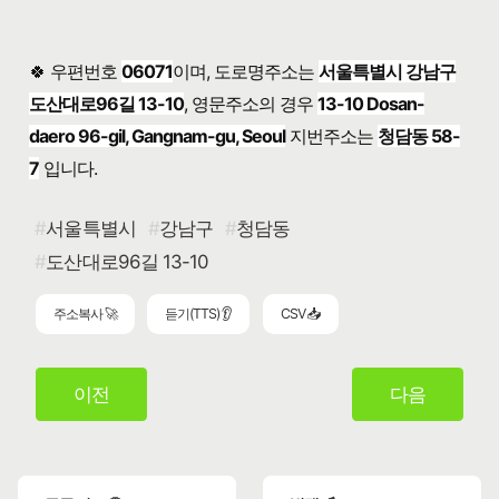
🍀 우편번호
06071
이며, 도로명주소는
서울특별시 강남구
도산대로96길 13-10
, 영문주소의 경우
13-10 Dosan-
daero 96-gil, Gangnam-gu, Seoul
지번주소는
청담동 58-
7
입니다.
서울특별시
강남구
청담동
도산대로96길 13-10
주소복사 🚀
듣기(TTS) 👂
CSV 📥
이전
다음