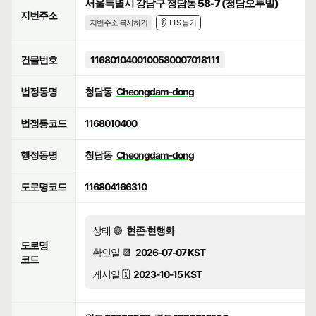
서울특별시 강남구 청담동 58-7 (청담오투빌)
지번주소
지번주소 복사하기
👂 TTS 듣기
건물번호
1168010400100580007018111
법정동명
청담동
Cheongdam-dong
법정동코드
1168010400
행정동명
청담동
Cheongdam-dong
도로명코드
116804166310
상태 🟢
현존·현행화
도로명
확인일 📆
2026-07-07 KST
코드
게시일 🗓️
2023-10-15 KST