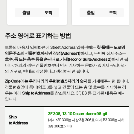
출발
도착
출발
도착
주소 영어로 표기하는 방법
보통의 배송지 입력화면에 Street Address 입력란에는
첫 줄에는 도로명
영문주소의 건물번호까지만 작성(Address1)
하시고, 두번째 상세주소는
호수, 동 또는 층수 동을 순서대로 기재(Floor or Suite Address2)
하시면 됩
니다. 해외의 경우 건물번호부터 먼저 기재하는 문화가 있어서 우리나라
의 거꾸로, 반대로 작성한다고 생각하시면 됩니다.
Zip Code에는 우리나라의 우편번호 5자리의 숫자
를 기재해주시면 됩니다.
건물번호앞에 콤마(쉼표 ,)를 넣고 건물명 또는 층 및 호수를 기재하는 경
우는 아래
Ship to Address
를 참조하세요. 3F, B3 등 표기된 내용은 예시
입니다!
3F 306
,
13-10 Dosan-daero 96-gil
Ship
(예시 : 3F 306는 지상 3층 306호 의미, B3 306는 지하
to Address
3층 306호 의미)