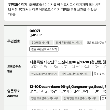
우편QR 이미지
모바일에선 이미지를 꾹 누르시고 이미지저장 또는 사진
앱 저장, PC에서는 다른 이름으로 이미지 저장을 통해 보관할 수 있습니
다! 😄
06071
⠼⠚⠋⠚⠛⠁
우편번호
우편번호 복사하기
점자 우편번호 복사하기
같은 도로명주소 주
같은 우편번호 주소보기
서울특별시 강남구 도산대로96길 13-10 (청담동, 청
도로명주소
⠠⠎⠯⠓⠪⠁⠘⠳⠠⠕⠀⠫⠶⠉⠢⠈⠍⠀⠊⠥⠇⠒⠊⠗⠐⠥⠼⠊⠋⠈⠕⠂⠀⠼⠁⠉
한글
점자 도로명주소 복사하기
👂 TTS 듣기
한글 도로명주소 복사하기
13-10 Dosan-daero 96-gil, Gangnam-gu, Seoul, Rep
영문주소
⠼⠁⠉⠤⠁⠚⠀⠴⠠⠙⠕⠎⠁⠝⠤⠙⠁⠻⠕⠀⠼⠊⠋⠤⠛⠊⠇⠂⠀⠠⠛⠁⠝⠛⠝⠁
Address
영문 도로명주소 복사하기
점자 영문 도로명주소 복사하기
👂 TT