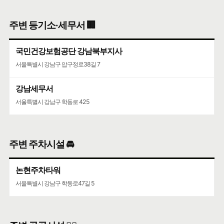
청담청하우편취급국
주변 등기소·세무서 🏢
서울특별시 강남구 도산대로 507
국민건강보험공단 강남북부지사
코엑스
서울특별시 강남구 압구정로38길 7
서울특별시 강남구 영동대로 513
강남세무서
서울특별시 강남구 학동로 425
주변 주차시설 🚘
논현주차타워
서울특별시 강남구 학동로47길 5