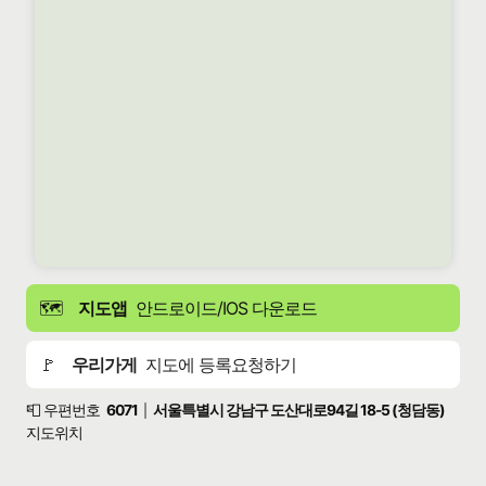
🗺️
지도앱
안드로이드/IOS 다운로드
🚩
우리가게
지도에 등록요청하기
📮 우편번호
6071
서울특별시 강남구 도산대로94길 18-5 (청담동)
|
지도위치