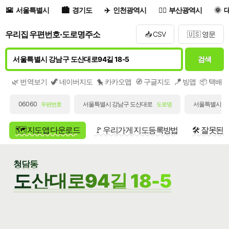
서울특별시
경기도
인천광역시
부산광역시
우리집 우편번호·도로명주소
📥 CSV
🇺🇸 영문
검색
🌿 번역보기
🦖 네이버지도
🐤 카카오맵
🧭 구글지도
🪁 빙맵
📦 택배
06060
서울특별시 강남구 도산대로
서울특별시 강남
우편번호
도로명
🗺️ 지도앱 다운로드
🚩 우리가게 지도등록방법
🛠️ 잘못된
청담동
도산대로94길 18-5