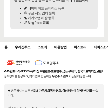
는 방법과 사업장 등록 공식 접수처는 아래와 같습니다.
🦖 네이버 지도 플레이스 등록
🧭 구글 지도 업체 등록
🐤 카카오맵 매장 등록
🪁 BIng Place 등록
홈
우리집주소
스토리
이용방법
히스토리
서비스소
☘️
파인드바이·FINDBY(우리집 우편번호·도로명주소)
는
우체국, 한국국토지리정보원
의
공개정보를 활용하여, 찾기 쉽게 만들어진
우편주소 검색
기능을 제공 합니다.
🍀 방문하시는 모든 분들께
가족의 화목과 평화, 항상 행복이 함께하시기를
바랍
니다.