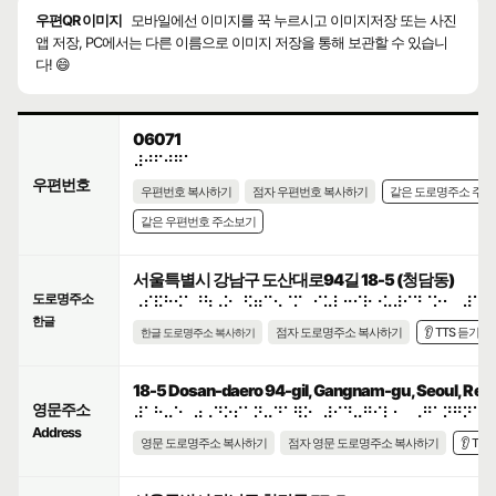
우편QR 이미지
모바일에선 이미지를 꾹 누르시고 이미지저장 또는 사진
앱 저장, PC에서는 다른 이름으로 이미지 저장을 통해 보관할 수 있습니
다! 😄
06071
⠼⠚⠋⠚⠛⠁
우편번호
우편번호 복사하기
점자 우편번호 복사하기
같은 도로명주소 주
같은 우편번호 주소보기
서울특별시 강남구 도산대로94길 18-5 (청담동)
도로명주소
⠠⠎⠯⠓⠪⠁⠘⠳⠠⠕⠀⠫⠶⠉⠢⠈⠍⠀⠊⠥⠇⠒⠊⠗⠐⠥⠼⠊⠙⠈⠕⠂⠀⠼⠁⠓
한글
점자 도로명주소 복사하기
👂 TTS 듣기
한글 도로명주소 복사하기
18-5 Dosan-daero 94-gil, Gangnam-gu, Seoul, Repu
영문주소
⠼⠁⠓⠤⠑⠀⠴⠠⠙⠕⠎⠁⠝⠤⠙⠁⠻⠕⠀⠼⠊⠙⠤⠛⠊⠇⠂⠀⠠⠛⠁⠝⠛⠝⠁⠍
Address
영문 도로명주소 복사하기
점자 영문 도로명주소 복사하기
👂 TT