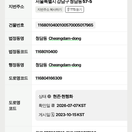
서울특별시 강남구 청담동 57-5
지번주소
지번주소 복사하기
👂 TTS 듣기
건물번호
1168010400100570005017965
법정동명
청담동
Cheongdam-dong
법정동코드
1168010400
행정동명
청담동
Cheongdam-dong
도로명코드
116804166309
상태 🟢
현존·현행화
도로명
확인일 📆
2026-07-07 KST
코드
게시일 🗓️
2023-10-15 KST