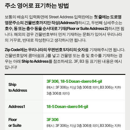
주소 영어로 표기하는 방법
보통의 배송지 입력화면에 Street Address 입력란에는
첫 줄에는 도로명
영문주소의 건물번호까지만 작성(Address1)
하시고, 두번째 상세주소는
호수, 동 또는 층수 동을 순서대로 기재(Floor or Suite Address2)
하시면 됩
니다. 해외의 경우 건물번호부터 먼저 기재하는 문화가 있어서 우리나라
의 거꾸로, 반대로 작성한다고 생각하시면 됩니다.
Zip Code에는 우리나라의 우편번호 5자리의 숫자
를 기재해주시면 됩니다.
건물번호앞에 콤마(쉼표 ,)를 넣고 건물명 또는 층 및 호수를 기재하는 경
우는 아래
Ship to Address
를 참조하세요. 3F, B3 등 표기된 내용은 예시
입니다!
3F 306
,
18-5 Dosan-daero 94-gil
Ship
(예시 : 3F 306는 지상 3층 306호 의미, B3 306는 지하
to Address
3층 306호 의미)
Address1
18-5 Dosan-daero 94-gil
Floor
3F 306
or Suite
(예시 : 3F 306는 지상 3층 306호 의미, B3 306는 지하