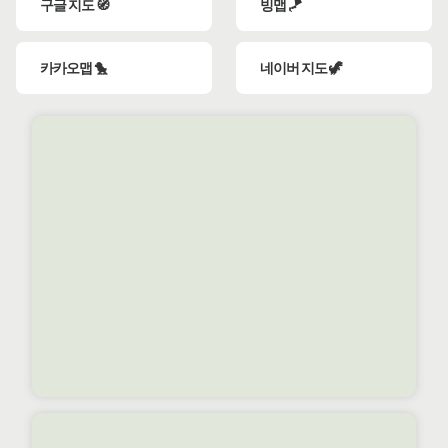
구글 지도 🧭
빙맵 🪁
카카오맵 🐤
네이버 지도 🦖