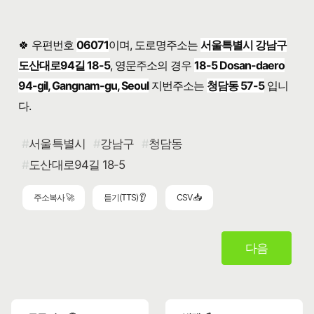
🍀 우편번호
06071
이며, 도로명주소는
서울특별시 강남구
도산대로94길 18-5
, 영문주소의 경우
18-5 Dosan-daero
94-gil, Gangnam-gu, Seoul
지번주소는
청담동 57-5
입니
다.
서울특별시
강남구
청담동
도산대로94길 18-5
주소복사 🚀
듣기(TTS) 👂
CSV 📥
다음