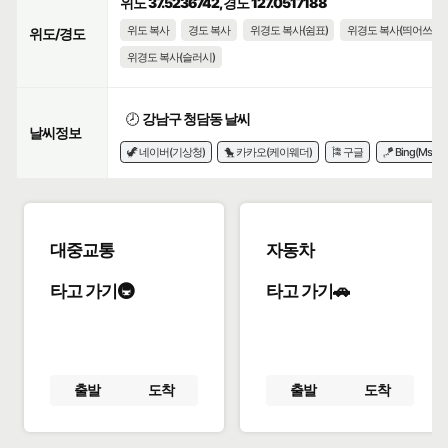
위도 37.5236742, 경도 127.0517188
위도 복사
경도 복사
위경도 복사(쉼표)
위경도 복사(띄어쓰기)
위도/경도
위경도 복사(슬러시)
🕗
강남구 청담동 날씨
날씨정보
🦖 네이버(기상청)
🐤 카카오(케이웨더)
🎏 구글
🪁 Bing(Msn)
대중교통
자동차
타고 가기🚇
타고 가기🚗
출발
도착
출발
도착