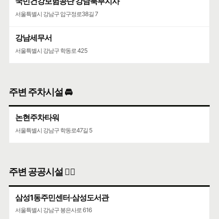
국민건강보험공단 강남북부지사
코엑스
서울특별시 강남구 압구정로38길 7
서울특별시 강남구 영동대로 513
강남세무서
서울특별시 강남구 학동로 425
주변 주차시설 🚘
논현주차타워
서울특별시 강남구 학동로47길 5
주변 공공시설 👨‍✈️
삼성1동주민센터·삼성도서관
서울특별시 강남구 봉은사로 616