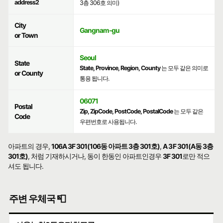
address2
3층 306호 의미)
City
Gangnam-gu
or Town
Seoul
State
State, Province, Region, County
는 모두 같은 의미로
or County
통용 됩니다.
06071
Postal
Zip, ZipCode, PostCode, PostalCode
는 모두 같은
Code
우편번호로 사용됩니다.
아파트의 경우,
106A 3F 301(106동 아파트 3층 301호)
,
A 3F 301(A동 3층
301호)
, 처럼 기재하시거나, 동이 한동인 아파트인경우
3F 301
로만 적으
셔도 됩니다.
주변 우체국 📮