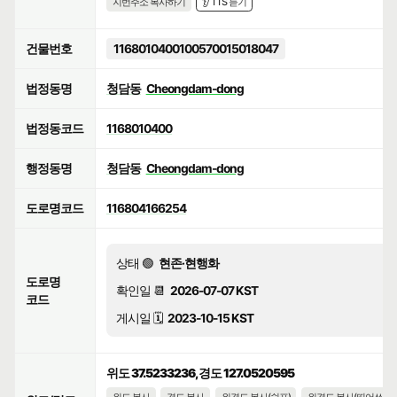
지번주소 복사하기
👂 TTS 듣기
건물번호
1168010400100570015018047
법정동명
청담동
Cheongdam-dong
법정동코드
1168010400
행정동명
청담동
Cheongdam-dong
도로명코드
116804166254
상태 🟢
현존·현행화
도로명
확인일 📆
2026-07-07 KST
코드
게시일 🗓️
2023-10-15 KST
위도 37.5233236, 경도 127.0520595