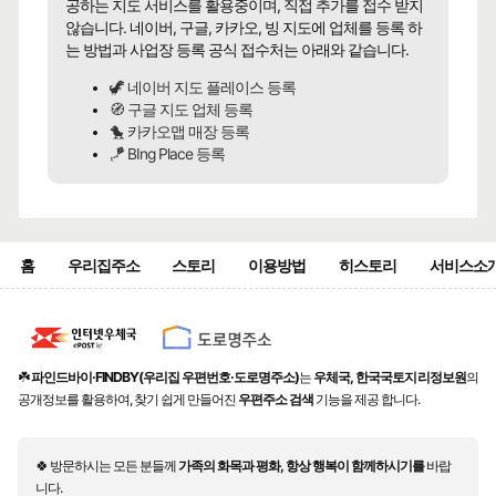
공하는 지도 서비스를 활용중이며, 직접 추가를 접수 받지
않습니다. 네이버, 구글, 카카오, 빙 지도에 업체를 등록 하
는 방법과 사업장 등록 공식 접수처는 아래와 같습니다.
🦖 네이버 지도 플레이스 등록
🧭 구글 지도 업체 등록
🐤 카카오맵 매장 등록
🪁 BIng Place 등록
홈
우리집주소
스토리
이용방법
히스토리
서비스소
☘️
파인드바이·FINDBY(우리집 우편번호·도로명주소)
는
우체국, 한국국토지리정보원
의
공개정보를 활용하여, 찾기 쉽게 만들어진
우편주소 검색
기능을 제공 합니다.
🍀 방문하시는 모든 분들께
가족의 화목과 평화, 항상 행복이 함께하시기를
바랍
니다.