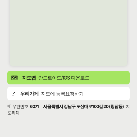
🗺️
지도앱
안드로이드/IOS 다운로드
🚩
우리가게
지도에 등록요청하기
📮 우편번호
6071
서울특별시 강남구 도산대로100길 20 (청담동)
지
|
도위치