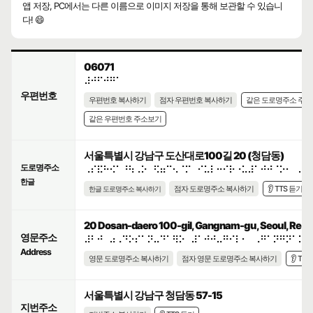
앱 저장, PC에서는 다른 이름으로 이미지 저장을 통해 보관할 수 있습니
다! 😄
06071
⠼⠚⠋⠚⠛⠁
우편번호
우편번호 복사하기
점자 우편번호 복사하기
같은 도로명주소 주
같은 우편번호 주소보기
서울특별시 강남구 도산대로100길 20 (청담동)
도로명주소
⠠⠎⠯⠓⠪⠁⠘⠳⠠⠕⠀⠫⠶⠉⠢⠈⠍⠀⠊⠥⠇⠒⠊⠗⠐⠥⠼⠁⠚⠚⠈⠕⠂⠀⠼⠃
한글
점자 도로명주소 복사하기
👂 TTS 듣기
한글 도로명주소 복사하기
20 Dosan-daero 100-gil, Gangnam-gu, Seoul, Repub
영문주소
⠼⠃⠚⠀⠴⠠⠙⠕⠎⠁⠝⠤⠙⠁⠻⠕⠀⠼⠁⠚⠚⠤⠛⠊⠇⠂⠀⠠⠛⠁⠝⠛⠝⠁⠍⠤
Address
영문 도로명주소 복사하기
점자 영문 도로명주소 복사하기
👂 TT
서울특별시 강남구 청담동 57-15
지번주소