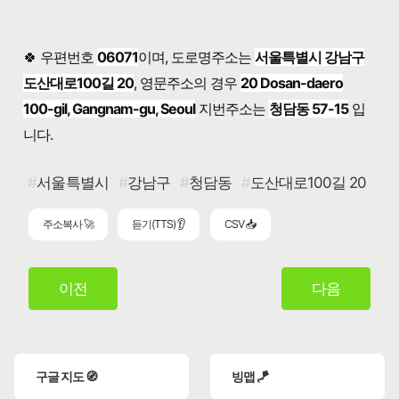
🍀 우편번호
06071
이며, 도로명주소는
서울특별시 강남구
도산대로100길 20
, 영문주소의 경우
20 Dosan-daero
100-gil, Gangnam-gu, Seoul
지번주소는
청담동 57-15
입
니다.
서울특별시
강남구
청담동
도산대로100길 20
주소복사 🚀
듣기(TTS) 👂
CSV 📥
이전
다음
구글 지도 🧭
빙맵 🪁