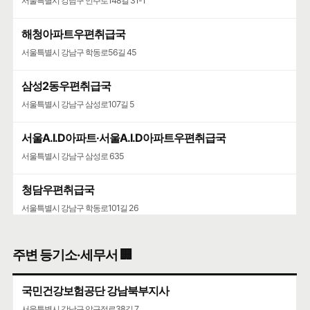
서울특별시 강남구 언주로148길 31-1
해청아파트우편취급국
서울특별시 강남구 학동로56길 45
삼성2동우편취급국
서울특별시 강남구 삼성로107길 5
서울A.I.D아파트·서울A.I.D아파트우편취급국
서울특별시 강남구 삼성로 635
청담우편취급국
서울특별시 강남구 학동로101길 26
청담청하우편취급국
주변 등기소·세무서 🏢
서울특별시 강남구 도산대로 507
국민건강보험공단 강남북부지사
코엑스
서울특별시 강남구 압구정로38길 7