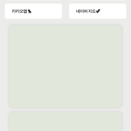
카카오맵 🐤
네이버 지도 🦖