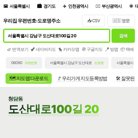
서울특별시
경기도
인천광역시
부산광역시
우리집 우편번호·도로명주소
📥 CSV
🇺🇸 영문
검색
🌿 번역보기
🦖 네이버지도
🐤 카카오맵
🧭 구글지도
🪁 빙맵
📦 택배
06060
서울특별시 강남구 도산대로
서울특별시 강남
우편번호
도로명
🗺️ 지도앱 다운로드
🚩 우리가게 지도등록방법
🛠️ 잘못된
청담동
도산대로100길 20