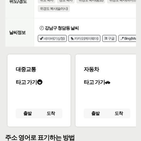
위도 복사
경도 복사
위경도 복사(쉼표)
위경도 복사(띄어쓰기)
위도/경도
위경도 복사(슬러시)
🕗
강남구 청담동 날씨
날씨정보
🦖 네이버(기상청)
🐤 카카오(케이웨더)
🎏 구글
🪁 Bing(Msn)
대중교통
자동차
타고 가기🚇
타고 가기🚗
출발
도착
출발
도착
주소 영어로 표기하는 방법