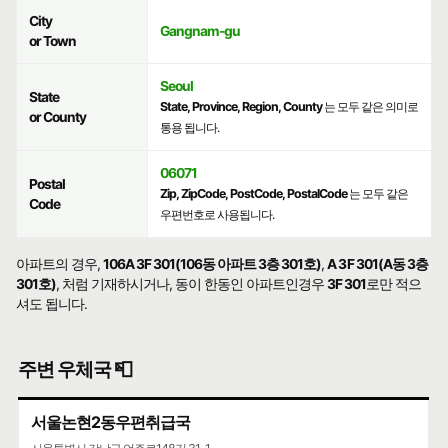
City
Gangnam-gu
or Town
Seoul
State
State, Province, Region, County
는 모두 같은 의미로
or County
통용 됩니다.
06071
Postal
Zip, ZipCode, PostCode, PostalCode
는 모두 같은
Code
우편번호로 사용됩니다.
아파트의 경우,
106A 3F 301(106동 아파트 3층 301호)
,
A 3F 301(A동 3층
301호)
, 처럼 기재하시거나, 동이 한동인 아파트인경우
3F 301
로만 적으
셔도 됩니다.
주변 우체국 📮
서울논현2동우편취급국