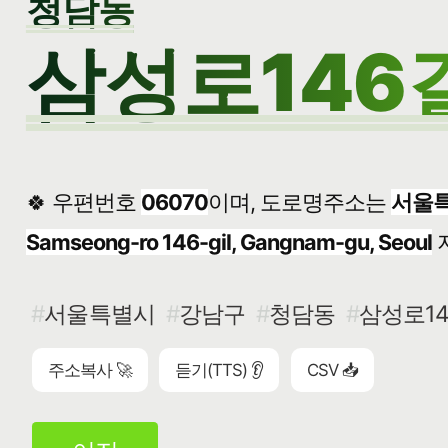
청담동
삼성로146길
🍀 우편번호
06070
이며, 도로명주소는
서울특
Samseong-ro 146-gil, Gangnam-gu, Seoul
서울특별시
강남구
청담동
삼성로14
주소복사 🚀
듣기(TTS) 👂
CSV 📥