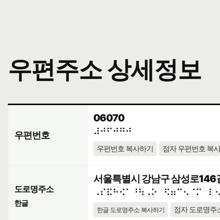
우편주소 상세정보
06070
⠼⠚⠋⠚⠛⠚
우편번호
우편번호 복사하기
점자 우편번호 복
서울특별시 강남구 삼성로146길 
도로명주소
⠠⠎⠯⠓⠪⠁⠘⠳⠠⠕⠀⠫⠶⠉⠢⠈⠍⠀⠇
한글
점자 도로명주
한글 도로명주소 복사하기