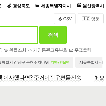
도
경상북도
세종특별자치시
울산광역시
📥 CSV
🇺🇸 영문
검색
금
💲 환율조회
🗝️ 개인통관고유부호
📧 우표출력
울특별시 강남구 논현주차타워
서울특별시 강남
지역+건물명
🚚 이사했다면? 주거이전우편물전송
👨‍