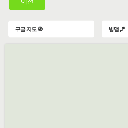
이전
구글 지도 🧭
빙맵 🪁