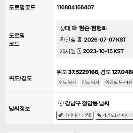
도로명코드
116804166407
상태 🟢
현존·현행화
도로명
확인일 📆
2026-07-07 KST
코드
게시일 🗓️
2023-10-15 KST
위도 37.5229166, 경도 127.04
위도/경도
위도 복사
경도 복사
위경도 복사(쉼
🕗
강남구 청담동 날씨
날씨정보
🦖 네이버(기상청)
🐤 카카오(케이웨더