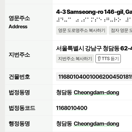
4-3 Samseong-ro 146-gil, Ga
영문주소
⠼⠙⠤⠉⠀⠴⠠⠎⠁⠍⠎⠑⠰⠛⠤⠗⠕⠀⠼
Address
영문 도로명주소 복사하기
점자 영문 
서울특별시 강남구 청담동 62-
지번주소
지번주소 복사하기
👂 TTS 듣기
건물번호
11680104001006200450181
법정동명
청담동
Cheongdam-dong
법정동코드
1168010400
행정동명
청담동
Cheongdam-dong