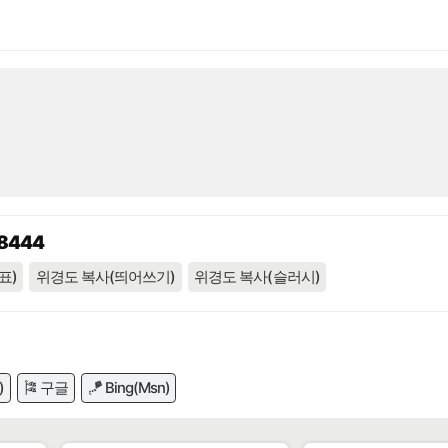
88444
표)
위경도 복사(띄어쓰기)
위경도 복사(슬러시)
)
🎏 구글
🪁 Bing(Msn)