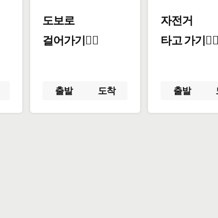
도보로
자전거
걸어가기🚶‍♂️
타고 가기🚴‍♀
출발
도착
출발