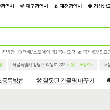
산광역시
대구광역시
대전광역시
경상남
🪁 빙맵
📦 택배/소포예약
📮 국내요금
🛫 국제/EMS 요
서울특별시 강남구 학동로 227
서
명
지역+도로명주소
지도등록방법
🛠️ 잘못된 건물명 바꾸기