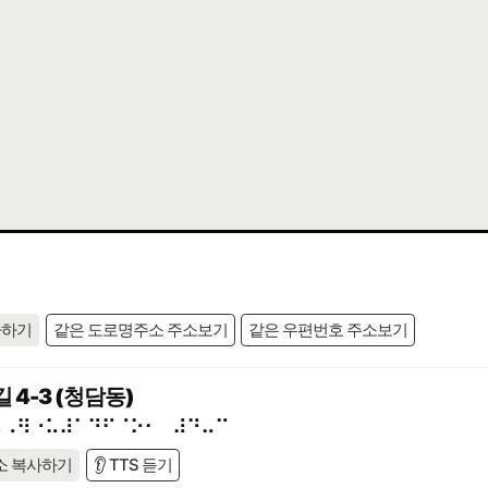
사하기
같은 도로명주소 주소보기
같은 우편번호 주소보기
4-3 (청담동)
⠢⠠⠻⠐⠥⠼⠁⠙⠋⠈⠕⠂⠀⠼⠙⠤⠉
소 복사하기
👂 TTS 듣기