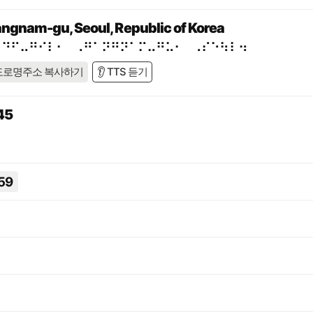
ngnam-gu, Seoul, Republic of Korea
⠁⠙⠋⠤⠛⠊⠇⠂⠀⠠⠛⠁⠝⠛⠝⠁⠍⠤⠛⠥⠂⠀⠠⠎⠑⠳⠇⠲
도로명주소 복사하기
👂 TTS 듣기
45
59