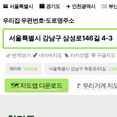
서울특별시
경기도
인천광역시
부
우리집 우편번호·도로명주소
🌿 번역보기
🦖 네이버지도
🐤 카카오맵
🧭 구글지도
06106
서울특별시 강남구 학동로43길
우편번호
도로
🗺️ 지도앱 다운로드
🚩 우리가게 