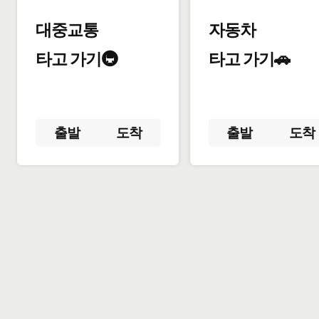
대중교통
자동차
타고 가기🚇
타고 가기🚗
출발
도착
출발
도착