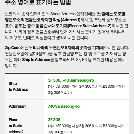
주소 영어로 표기하는 방법
보통의 배송지 입력화면에 Street Address 입력란에는
첫 줄에는 도로명
영문주소의 건물번호까지만 작성(Address1)
하시고, 두번째 상세주소는
호수, 동 또는 층수 동을 순서대로 기재(Floor or Suite Address2)
하시면 됩
니다. 해외의 경우 건물번호부터 먼저 기재하는 문화가 있어서 우리나라
의 거꾸로, 반대로 작성한다고 생각하시면 됩니다.
Zip Code에는 우리나라의 우편번호 5자리의 숫자
를 기재해주시면 됩니다.
건물번호앞에 콤마(쉼표 ,)를 넣고 건물명 또는 층 및 호수를 기재하는 경
우는 아래
Ship to Address
를 참조하세요. 3F, B3 등 표기된 내용은 예시
입니다!
3F 306
,
740 Samseong-ro
Ship
(예시 : 3F 306는 지상 3층 306호 의미, B3 306는 지하
to Address
3층 306호 의미)
Address1
740 Samseong-ro
Floor
3F 306
or Suite
(예시 : 3F 306는 지상 3층 306호 의미, B3 306는 지하
address2
3층 306호 의미)