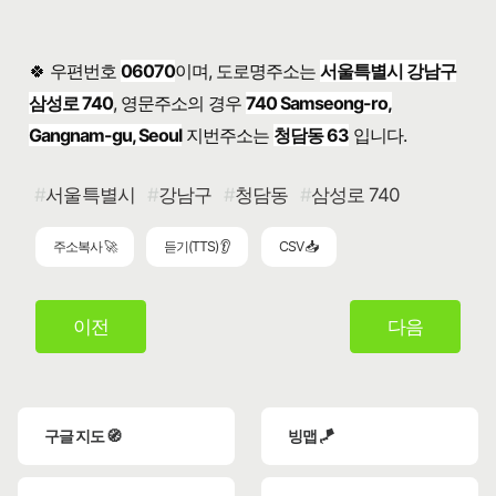
🍀 우편번호
06070
이며, 도로명주소는
서울특별시 강남구
삼성로 740
, 영문주소의 경우
740 Samseong-ro,
Gangnam-gu, Seoul
지번주소는
청담동 63
입니다.
서울특별시
강남구
청담동
삼성로 740
주소복사 🚀
듣기(TTS) 👂
CSV 📥
이전
다음
구글 지도 🧭
빙맵 🪁