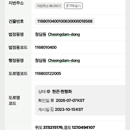
지번주소
지번주소 복사하기
👂 TTS 듣기
건물번호
1168010400100630000018568
법정동명
청담동
Cheongdam-dong
법정동코드
1168010400
행정동명
청담동
Cheongdam-dong
도로명코드
116803122005
상태 🟢
현존·현행화
도로명
확인일 📆
2026-07-07 KST
코드
게시일 🗓️
2023-10-15 KST
위도 37.5215176, 경도 127.0494107