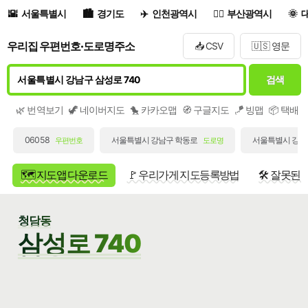
서울특별시
경기도
인천광역시
부산광역시
우리집 우편번호·도로명주소
📥 CSV
🇺🇸 영문
검색
🌿 번역보기
🦖 네이버지도
🐤 카카오맵
🧭 구글지도
🪁 빙맵
📦 택배
06058
서울특별시 강남구 학동로
서울특별시 강남구
우편번호
도로명
🗺️ 지도앱 다운로드
🚩 우리가게 지도등록방법
🛠️ 잘못된
청담동
삼성로 740