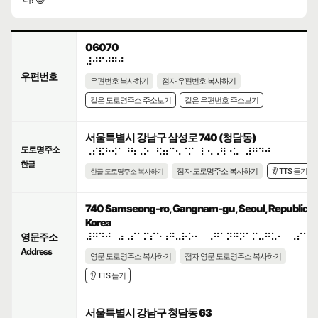
06070
⠼⠚⠋⠚⠛⠚
우편번호
우편번호 복사하기
점자 우편번호 복사하기
같은 도로명주소 주소보기
같은 우편번호 주소보기
서울특별시 강남구 삼성로 740 (청담동)
도로명주소
⠠⠎⠯⠓⠪⠁⠘⠳⠠⠕⠀⠫⠶⠉⠢⠈⠍⠀⠇⠢⠠⠻⠐⠥⠀⠼⠛⠙⠚
한글
점자 도로명주소 복사하기
👂 TTS 듣기
한글 도로명주소 복사하기
740 Samseong-ro, Gangnam-gu, Seoul, Republic o
Korea
영문주소
⠼⠛⠙⠚⠀⠴⠠⠎⠁⠍⠎⠑⠰⠛⠤⠗⠕⠂⠀⠠⠛⠁⠝⠛⠝⠁⠍⠤⠛⠥⠂⠀⠠⠎⠑⠳
Address
영문 도로명주소 복사하기
점자 영문 도로명주소 복사하기
👂 TTS 듣기
서울특별시 강남구 청담동 63