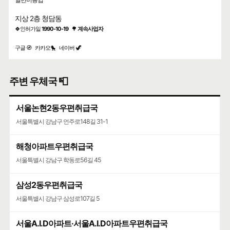
지상 2층 청담동
🍀인허가일
1990-10-19
🌳
계속사업자
구글 🧭
카카오🐤
네이버 🦖
주변 우체국 📮
서울논현2동우편취급국
서울특별시 강남구 언주로148길 31-1
해청아파트우편취급국
서울특별시 강남구 학동로56길 45
삼성2동우편취급국
서울특별시 강남구 삼성로107길 5
서울A.I.D아파트·서울A.I.D아파트우편취급국