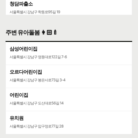
청담파출소
서울특별시 강남구 학동로95길 19
청담2치안센터
주변 유아돌봄 👩🏻‍🍼
서울특별시 강남구 삼성로 761
삼성어린이집
서울특별시 강남구 영동대로122길 7-6
오르다어린이집
서울특별시 강남구 봉은사로73길 3-4
어린이집
서울특별시 강남구 도산대로56길 14
유치원
서울특별시 강남구 압구정로77길 28