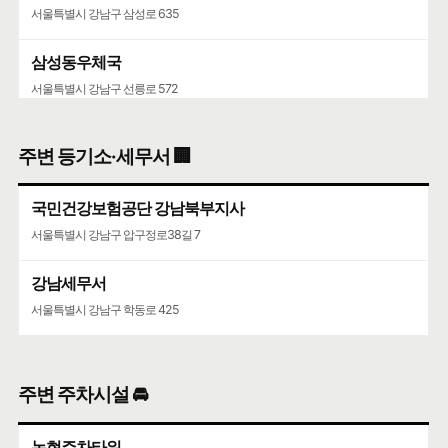
서울특별시 강남구 삼성로 635
삼성동우체국
서울특별시 강남구 선릉로 572
청담청하우편취급국
주변 등기소·세무서 🏢
서울특별시 강남구 도산대로 507
국민건강보험공단 강남북부지사
코엑스
서울특별시 강남구 압구정로38길 7
서울특별시 강남구 영동대로 513
강남세무서
서울특별시 강남구 학동로 425
주변 주차시설 🚘
논현주차타워