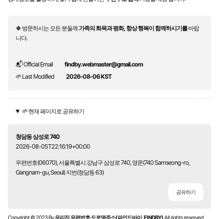
🍀 방문하시는 모든 분들께
가족의 화목과 평화, 항상 행복이 함께하시기를
바랍
니다.
📬 Official Email
findby.webmaster@gmail.com
🌱 Last Modified
2026-08-06 KST
🌱 현재 페이지로 공유하기
청담동 삼성로 740
2026-08-05T22:16:19+00:00
우편번호(06070), 서울특별시 강남구 삼성로 740, 영문(740 Samseong-ro,
Gangnam-gu, Seoul) 지번(청담동 63)
공유하기
Copyright © 2023 By
우리집 우편번호·도로명주소(파인드바이, FINDBY)
All rights reserved.