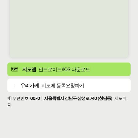
🗺️
지도앱
안드로이드/IOS 다운로드
🚩
우리가게
지도에 등록요청하기
📮 우편번호
6070
서울특별시 강남구 삼성로 740 (청담동)
지도위
|
치