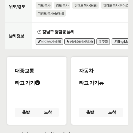
위도 복사
경도 복사
위경도 복사(쉼표)
위경도 복사(띄어쓰기)
위도/경도
위경도 복사(슬러시)
🕗
강남구 청담동 날씨
날씨정보
🦖 네이버(기상청)
🐤 카카오(케이웨더)
🎏 구글
🪁 Bing(Msn)
대중교통
자동차
타고 가기🚇
타고 가기🚗
출발
도착
출발
도착