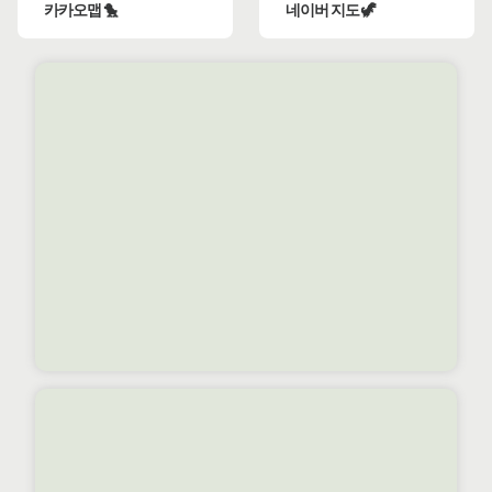
카카오맵 🐤
네이버 지도 🦖