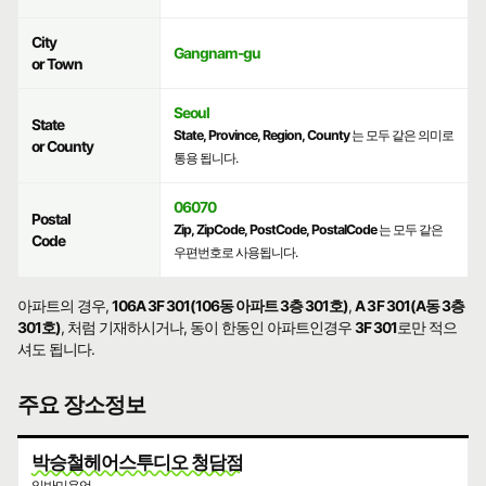
City
Gangnam-gu
or Town
Seoul
State
State, Province, Region, County
는 모두 같은 의미로
or County
통용 됩니다.
06070
Postal
Zip, ZipCode, PostCode, PostalCode
는 모두 같은
Code
우편번호로 사용됩니다.
아파트의 경우,
106A 3F 301(106동 아파트 3층 301호)
,
A 3F 301(A동 3층
301호)
, 처럼 기재하시거나, 동이 한동인 아파트인경우
3F 301
로만 적으
셔도 됩니다.
주요 장소정보
박승철헤어스투디오 청담점
일반미용업