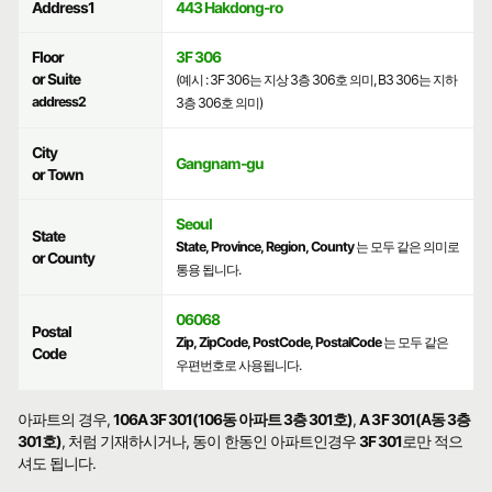
Address1
443 Hakdong-ro
Floor
3F 306
or Suite
(예시 : 3F 306는 지상 3층 306호 의미, B3 306는 지하
address2
3층 306호 의미)
City
Gangnam-gu
or Town
Seoul
State
State, Province, Region, County
는 모두 같은 의미로
or County
통용 됩니다.
06068
Postal
Zip, ZipCode, PostCode, PostalCode
는 모두 같은
Code
우편번호로 사용됩니다.
아파트의 경우,
106A 3F 301(106동 아파트 3층 301호)
,
A 3F 301(A동 3층
301호)
, 처럼 기재하시거나, 동이 한동인 아파트인경우
3F 301
로만 적으
셔도 됩니다.