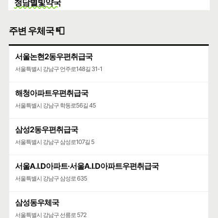
청담별빛약국
동물약국
주변 우체국 📮
정한빌딩 103호 청담동
🍀인허가일
2019-01-29
🌳
계속사업자
서울논현2동우편취급국
구글 🧭
카카오🐤
네이버 🦖
서울특별시 강남구 언주로148길 31-1
김밥천국
일반조리판매
해청아파트우편취급국
서울특별시 강남구 학동로56길 45
청담동 지상 1층
🍀인허가일
2005-10-24
🌳
계속사업자
삼성2동우편취급국
구글 🧭
카카오🐤
네이버 🦖
서울특별시 강남구 삼성로107길 5
바비스튜디오
서울A.I.D아파트·서울A.I.D아파트우편취급국
체력단련장업
서울특별시 강남구 삼성로 635
정한빌딩 402호 청담동
🍀인허가일
2021-07-30
🌳
계속사업자
삼성동우체국
구글 🧭
카카오🐤
네이버 🦖
서울특별시 강남구 선릉로 572