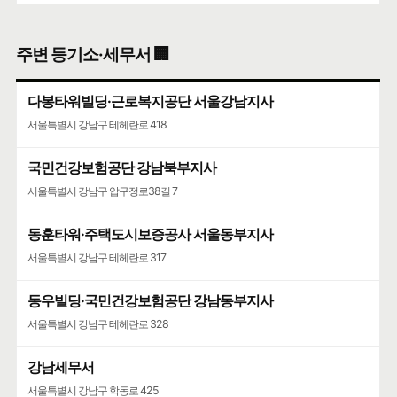
MOB 트레이닝센터
코엑스
주변 등기소·세무서 🏢
유도
서울특별시 강남구 영동대로 513
정한빌딩 지하 1층 청담동
다봉타워빌딩·근로복지공단 서울강남지사
🍀인허가일
2019-10-21
🌳
계속사업자
서울특별시 강남구 테헤란로 418
구글 🧭
카카오🐤
네이버 🦖
국민건강보험공단 강남북부지사
하범석피부과의원
서울특별시 강남구 압구정로38길 7
의원
정한빌딩 2층 청담동
동훈타워·주택도시보증공사 서울동부지사
🍀인허가일
2014-07-07
🌳
계속사업자
서울특별시 강남구 테헤란로 317
구글 🧭
카카오🐤
네이버 🦖
동우빌딩·국민건강보험공단 강남동부지사
이내풍한의원
서울특별시 강남구 테헤란로 328
한의원
강남세무서
정한빌딩 401호 청담동
🍀인허가일
2005-06-13
🌳
계속사업자
서울특별시 강남구 학동로 425