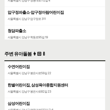
서울특별시 강남구 영동대로112길 4
압구정파출소·압구정아람어린이집
서울특별시 강남구 압구정로 311
청담파출소
서울특별시 강남구 학동로95길 19
청담2치안센터
주변 유아돌봄 👩🏻‍🍼
서울특별시 강남구 삼성로 761
수연어린이집
서울특별시 강남구 봉은사로59길 22
한별어린이집, 삼성육아종합지원센터
서울특별시 강남구 봉은사로82길 23
삼성어린이집
서울특별시 강남구 영동대로122길 7-6