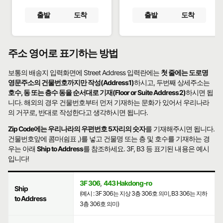
출발
도착
출발
도착
주소 영어로 표기하는 방법
보통의 배송지 입력화면에 Street Address 입력란에는
첫 줄에는 도로명
영문주소의 건물번호까지만 작성(Address1)
하시고, 두번째 상세주소는
호수, 동 또는 층수 동을 순서대로 기재(Floor or Suite Address2)
하시면 됩
니다. 해외의 경우 건물번호부터 먼저 기재하는 문화가 있어서 우리나라
의 거꾸로, 반대로 작성한다고 생각하시면 됩니다.
Zip Code에는 우리나라의 우편번호 5자리의 숫자
를 기재해주시면 됩니다.
건물번호앞에 콤마(쉼표 ,)를 넣고 건물명 또는 층 및 호수를 기재하는 경
우는 아래
Ship to Address
를 참조하세요. 3F, B3 등 표기된 내용은 예시
입니다!
3F 306
,
443 Hakdong-ro
Ship
(예시 : 3F 306는 지상 3층 306호 의미, B3 306는 지하
to Address
3층 306호 의미)