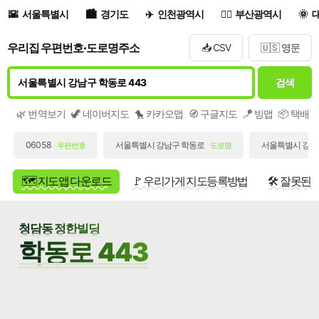
서울특별시
경기도
인천광역시
부산광역시
우리집 우편번호·도로명주소
📥 CSV
🇺🇸 영문
검색
🌿 번역보기
🦖 네이버지도
🐤 카카오맵
🧭 구글지도
🪁 빙맵
📦 택배
06058
서울특별시 강남구 학동로
서울특별시 강남구
우편번호
도로명
🗺️ 지도앱 다운로드
🚩 우리가게 지도등록방법
🛠️ 잘못된
청담동 정한빌딩
학동로 443