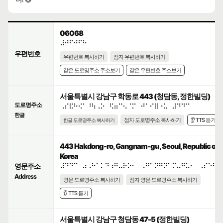
06068
⠼⠚⠋⠚⠋⠓
우편번호
우편번호 복사하기
점자 우편번호 복사하기
같은 도로명주소 주소보기
같은 우편번호 주소보기
서울특별시 강남구 학동로 443 (청담동, 정한빌딩)
도로명주소
⠠⠎⠯⠓⠪⠁⠘⠳⠠⠕⠀⠫⠶⠉⠢⠈⠍⠀⠚⠁⠊⠿⠐⠥⠀⠼⠙⠙⠉
한글
점자 도로명주소 복사하기
👂 TTS 듣기
한글 도로명주소 복사하기
443 Hakdong-ro, Gangnam-gu, Seoul, Republic of
Korea
영문주소
⠼⠙⠙⠉⠀⠴⠠⠓⠁⠅⠙⠰⠛⠤⠗⠕⠂⠀⠠⠛⠁⠝⠛⠝⠁⠍⠤⠛⠥⠂⠀⠠⠎⠑⠳⠇
Address
영문 도로명주소 복사하기
점자 영문 도로명주소 복사하기
👂 TTS 듣기
서울특별시 강남구 청담동 47-5 (정한빌딩)