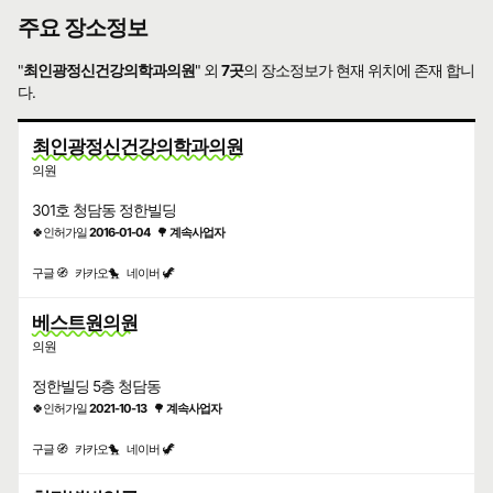
주요 장소정보
"
최인광정신건강의학과의원
" 외
7곳
의 장소정보가 현재 위치에 존재 합니
다.
최인광정신건강의학과의원
의원
301호 청담동 정한빌딩
🍀인허가일
2016-01-04
🌳
계속사업자
구글 🧭
카카오🐤
네이버 🦖
베스트원의원
의원
정한빌딩 5층 청담동
🍀인허가일
2021-10-13
🌳
계속사업자
구글 🧭
카카오🐤
네이버 🦖