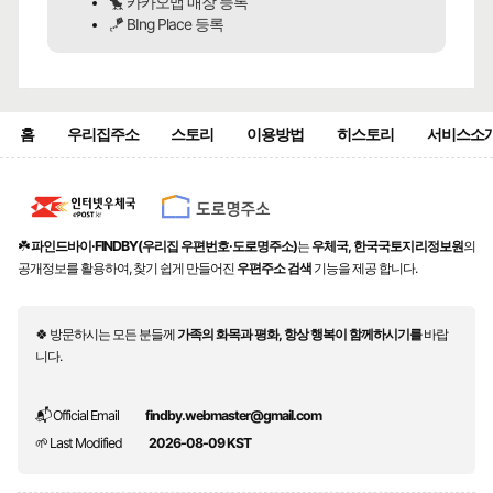
🐤 카카오맵 매장 등록
🪁 BIng Place 등록
홈
우리집주소
스토리
이용방법
히스토리
서비스소
☘️
파인드바이·FINDBY(우리집 우편번호·도로명주소)
는
우체국, 한국국토지리정보원
의
공개정보를 활용하여, 찾기 쉽게 만들어진
우편주소 검색
기능을 제공 합니다.
🍀 방문하시는 모든 분들께
가족의 화목과 평화, 항상 행복이 함께하시기를
바랍
니다.
📬 Official Email
findby.webmaster@gmail.com
🌱 Last Modified
2026-08-09 KST