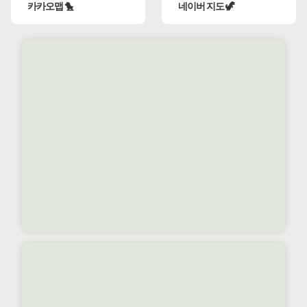
카카오맵 🐤
네이버 지도 🦖