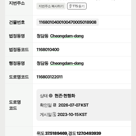
지번주소
지번주소 복사하기
👂 TTS 듣기
건물번호
1168010400100470005018908
법정동명
청담동
Cheongdam-dong
법정동코드
1168010400
행정동명
청담동
Cheongdam-dong
도로명코드
116803122011
상태 🟢
현존·현행화
도로명
확인일 📆
2026-07-07 KST
코드
게시일 🗓️
2023-10-15 KST
위도 37.5189469, 경도 127.0493939