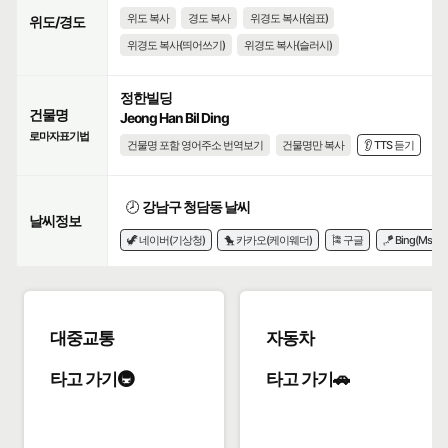
위도 복사
경도 복사
위경도 복사(쉼표)
위도/경도
위경도 복사(띄어쓰기)
위경도 복사(슬러시)
정한빌딩
건물명
Jeong Han Bil Ding
로마자표기법
건물명 포함 영어주소 번역보기
건물명만 복사
👂 TTS 듣기
🕗
강남구 청담동 날씨
날씨정보
🦖 네이버(기상청)
🐤 카카오(케이웨더)
🎏 구글
🪁 Bing(Msn)
대중교통
자동차
타고 가기🚇
타고 가기🚗