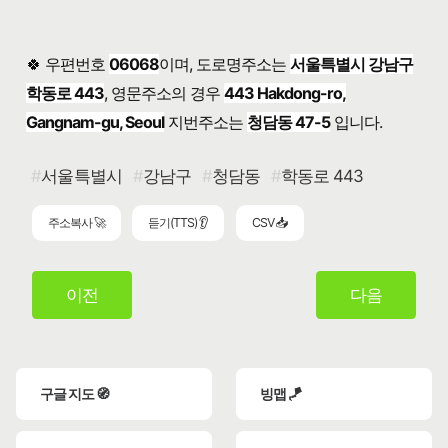
🍀 우편번호
06068
이며, 도로명주소는
서울특별시 강남구
학동로 443
, 영문주소의 경우
443 Hakdong-ro,
Gangnam-gu, Seoul
지번주소는
청담동 47-5
입니다.
서울특별시
강남구
청담동
학동로 443
주소복사 🚀
듣기(TTS) 👂
CSV 📥
이전
다음
구글 지도 🧭
빙맵 🪁