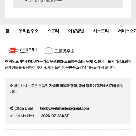
🪁 BIng Place 등록
홈
우리집주소
스토리
이용방법
히스토리
서비스소
☘️
파인드바이·FINDBY(우리집 우편번호·도로명주소)
는
우체국, 한국국토지리정보원
의
공개정보를 활용하여, 찾기 쉽게 만들어진
우편주소 검색
기능을 제공 합니다.
🍀 방문하시는 모든 분들께
가족의 화목과 평화, 항상 행복이 함께하시기를
바랍
니다.
📬 Official Email
findby.webmaster@gmail.com
🌱 Last Modified
2026-07-28 KST