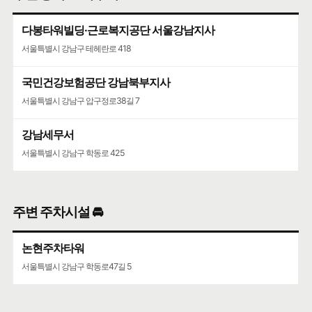
다봉타워빌딩·근로복지공단 서울강남지사
코엑스
서울특별시 강남구 테헤란로 418
서울특별시 강남구 영동대로 513
국민건강보험공단 강남북부지사
서울특별시 강남구 압구정로38길 7
강남세무서
서울특별시 강남구 학동로 425
주변 주차시설 🚘
논현주차타워
서울특별시 강남구 학동로47길 5