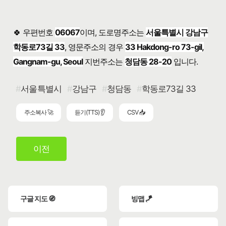
🍀 우편번호
06067
이며, 도로명주소는
서울특별시 강남구
학동로73길 33
, 영문주소의 경우
33 Hakdong-ro 73-gil,
Gangnam-gu, Seoul
지번주소는
청담동 28-20
입니다.
서울특별시
강남구
청담동
학동로73길 33
주소복사 🚀
듣기(TTS) 👂
CSV 📥
이전
구글 지도 🧭
빙맵 🪁