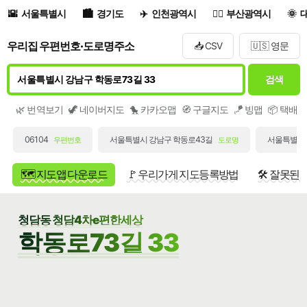
서울특별시
경기도
인천광역시
부산광역시
우리집 우편번호·도로명주소
📥 CSV
🇺🇸 영문
검색
🌿 번역보기
🦖 네이버지도
🐤 카카오맵
🧭 구글지도
🪁 빙맵
📦 택배
06104
서울특별시 강남구 학동로43길
서울특별시 
우편번호
도로명
🗺️ 지도앱 다운로드
🚩 우리가게 지도등록방법
🛠️ 잘못된
청담동 청담4차e편한세상
학동로73길 33