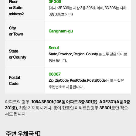
Floor
3F 306
or Suite
(예시 : 3F 306는 지상 3층 306호 의미, B3 306는 지하
address2
3층 306호 의미)
City
Gangnam-gu
or Town
Seoul
State
State, Province, Region, County
는 모두 같은 의미로
or County
통용 됩니다.
06067
Postal
Zip, ZipCode, PostCode, PostalCode
는 모두 같은
Code
우편번호로 사용됩니다.
아파트의 경우,
106A 3F 301(106동 아파트 3층 301호)
,
A 3F 301(A동 3층
301호)
, 처럼 기재하시거나, 동이 한동인 아파트인경우
3F 301
로만 적으
셔도 됩니다.
주변 우체국 📮