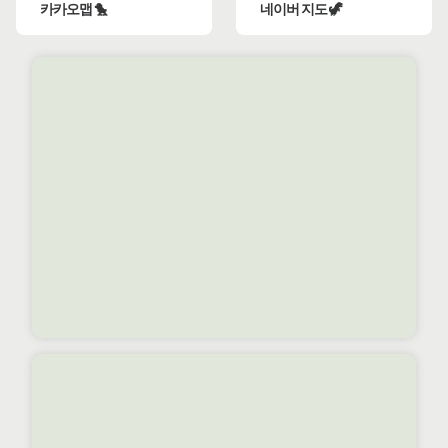
카카오맵 🐤
네이버 지도 🦖