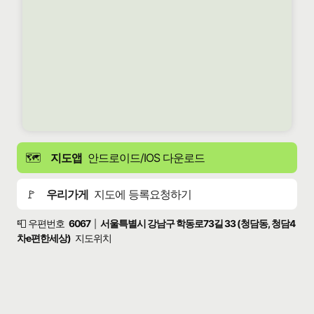
🗺️
지도앱
안드로이드/IOS 다운로드
🚩
우리가게
지도에 등록요청하기
📮 우편번호
6067
서울특별시 강남구 학동로73길 33 (청담동, 청담4
|
차e편한세상)
지도위치