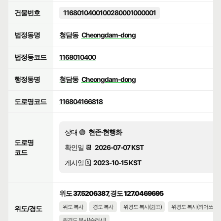
건물번호
1168010400100280001000001
법정동명
청담동
Cheongdam-dong
법정동코드
1168010400
행정동명
청담동
Cheongdam-dong
도로명코드
116804166818
상태 🟢
현존·현행화
도로명
확인일 📆
2026-07-07 KST
코드
게시일 🗓️
2023-10-15 KST
위도 37.5206387, 경도 127.0469695
위도 복사
경도 복사
위경도 복사(쉼표)
위경도 복사(띄어쓰기)
위도/경도
위경도 복사(슬러시)