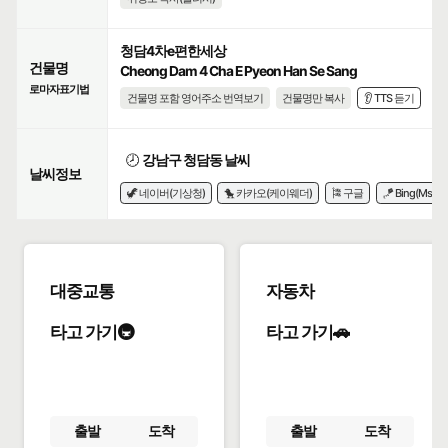
청담4차e편한세상
건물명
Cheong Dam 4 Cha E Pyeon Han Se Sang
로마자표기법
건물명 포함 영어주소 번역보기
건물명만 복사
👂 TTS 듣기
🕗
강남구 청담동 날씨
날씨정보
🦖 네이버(기상청)
🐤 카카오(케이웨더)
🎏 구글
🪁 Bing(Msn)
대중교통
자동차
타고 가기🚇
타고 가기🚗
출발
도착
출발
도착