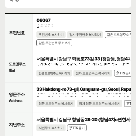
06067
⠼⠚⠋⠚⠋⠛
우편번호
우편번호 복사하기
점자 우편번호 복사하기
같은 도로명주소 주
같은 우편번호 주소보기
서울특별시 강남구 학동로73길 33 (청담동, 청담4차
도로명주소
⠠⠎⠯⠓⠪⠁⠘⠳⠠⠕⠀⠫⠶⠉⠢⠈⠍⠀⠚⠁⠊⠿⠐⠥⠼⠛⠉⠈⠕⠂⠀⠼⠉⠉
한글
점자 도로명주소 복사하기
👂 TTS 듣기
한글 도로명주소 복사하기
33 Hakdong-ro 73-gil, Gangnam-gu, Seoul, Republi
영문주소
⠼⠉⠉⠀⠴⠠⠓⠁⠅⠙⠰⠛⠤⠗⠕⠀⠼⠛⠉⠤⠛⠊⠇⠂⠀⠠⠛⠁⠝⠛⠝⠁⠍⠤⠛⠥
Address
영문 도로명주소 복사하기
점자 영문 도로명주소 복사하기
👂 TT
서울특별시 강남구 청담동 28-20 (청담4차e편한세상
지번주소
지번주소 복사하기
👂 TTS 듣기