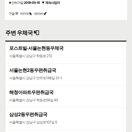
🍀인허가일
2019-05-15
🌳
계속사업자
구글 🧭
카카오🐤
네이버 🦖
주변 우체국 📮
포스트빌·서울논현동우체국
서울특별시 강남구 학동로 212
서울논현2동우편취급국
서울특별시 강남구 언주로148길 31-1
해청아파트우편취급국
서울특별시 강남구 학동로56길 45
삼성2동우편취급국
서울특별시 강남구 삼성로107길 5