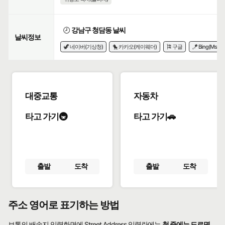
🕗
강남구 청담동 날씨
날씨정보
🦖 네이버(기상청)
🐤 카카오(케이웨더)
🎏 구글
🪁 Bing(Msn)
대중교통
자동차
타고 가기🚇
타고 가기🚗
출발
도착
출발
도착
주소 영어로 표기하는 방법
보통의 배송지 입력화면에 Street Address 입력란에는
첫 줄에는 도로명