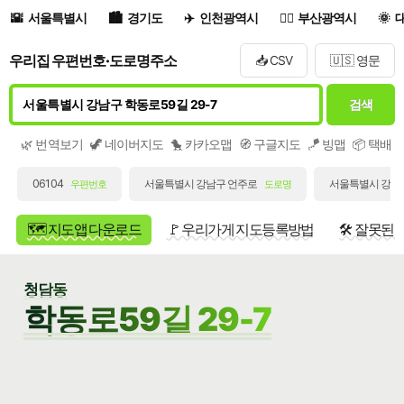
서울특별시
경기도
인천광역시
부산광역시
우리집 우편번호·도로명주소
📥 CSV
🇺🇸 영문
검색
🌿 번역보기
🦖 네이버지도
🐤 카카오맵
🧭 구글지도
🪁 빙맵
📦 택배
06104
서울특별시 강남구 언주로
서울특별시 강남구
우편번호
도로명
🗺️ 지도앱 다운로드
🚩 우리가게 지도등록방법
🛠️ 잘못된
청담동
학동로59길 29-7