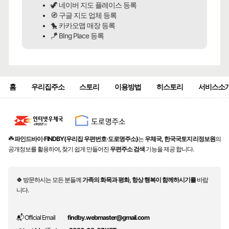
🦖 네이버 지도 플레이스 등록
🧭 구글 지도 업체 등록
🐤 카카오맵 매장 등록
🪁 BIng Place 등록
홈
우리집주소
스토리
이용방법
히스토리
서비스소
☘️
파인드바이·FINDBY(우리집 우편번호·도로명주소)
는
우체국, 한국국토지리정보원
의
공개정보를 활용하여, 찾기 쉽게 만들어진
우편주소 검색
기능을 제공 합니다.
🍀 방문하시는 모든 분들께
가족의 화목과 평화, 항상 행복이 함께하시기를
바랍
니다.
📬 Official Email
findby.webmaster@gmail.com