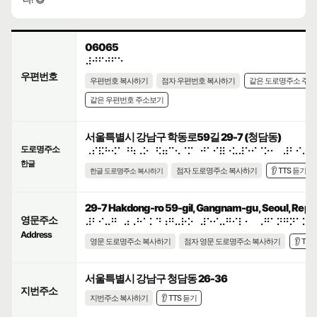
06065
⠼⠚⠋⠚⠋⠑
우편번호
우편번호 복사하기
점자 우편번호 복사하기
같은 도로명주소 주
같은 우편번호 주소보기
서울특별시 강남구 학동로59길 29-7 (청담동)
도로명주소
⠠⠎⠯⠓⠪⠁⠘⠳⠠⠕⠀⠫⠶⠉⠢⠈⠍⠀⠚⠁⠊⠿⠐⠥⠼⠑⠊⠈⠕⠂⠀⠼⠃⠊⠤⠛
한글
점자 도로명주소 복사하기
👂 TTS 듣기
한글 도로명주소 복사하기
29-7 Hakdong-ro 59-gil, Gangnam-gu, Seoul, Repub
영문주소
⠼⠃⠊⠤⠛⠀⠴⠠⠓⠁⠅⠙⠰⠛⠤⠗⠕⠀⠼⠑⠊⠤⠛⠊⠇⠂⠀⠠⠛⠁⠝⠛⠝⠁⠍⠤
Address
영문 도로명주소 복사하기
점자 영문 도로명주소 복사하기
👂 TT
서울특별시 강남구 청담동 26-36
지번주소
지번주소 복사하기
👂 TTS 듣기