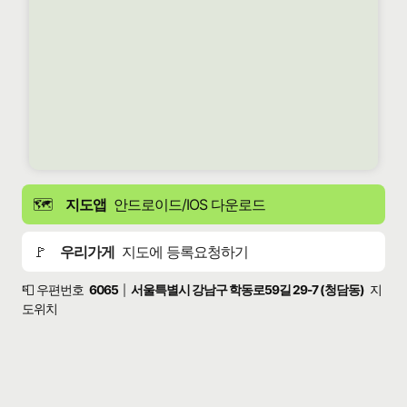
🗺️
지도앱
안드로이드/IOS 다운로드
🚩
우리가게
지도에 등록요청하기
📮 우편번호
6065
서울특별시 강남구 학동로59길 29-7 (청담동)
지
|
도위치