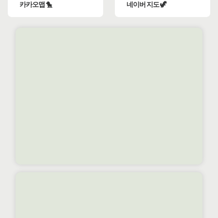
카카오맵 🐤
네이버 지도 🦖