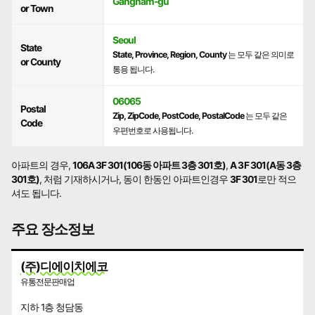
Gangnam-gu
or Town
Seoul
State
State, Province, Region, County
는 모두 같은 의미로
or County
통용 됩니다.
06065
Postal
Zip, ZipCode, PostCode, PostalCode
는 모두 같은
Code
우편번호로 사용됩니다.
아파트의 경우,
106A 3F 301(106동 아파트 3층 301호)
,
A 3F 301(A동 3층
301호)
, 처럼 기재하시거나, 동이 한동인 아파트인경우
3F 301
로만 적으
셔도 됩니다.
주요 장소정보
(주)디에이치에코
유통전문판매업
지하 1층 청담동