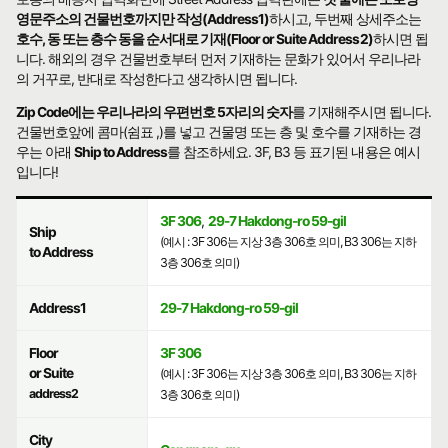
영문주소의 건물번호까지만 작성(Address1)
하시고, 두번째 상세주소는
호수, 동 또는 층수 동을 순서대로 기재(Floor or Suite Address2)
하시면 됩
니다. 해외의 경우 건물번호부터 먼저 기재하는 문화가 있어서 우리나라
의 거꾸로, 반대로 작성한다고 생각하시면 됩니다.
Zip Code에는 우리나라의 우편번호 5자리의 숫자
를 기재해주시면 됩니다.
건물번호앞에 콤마(쉼표 ,)를 넣고 건물명 또는 층 및 호수를 기재하는 경
우는 아래
Ship to Address
를 참조하세요. 3F, B3 등 표기된 내용은 예시
입니다!
3F 306
,
29-7 Hakdong-ro 59-gil
Ship
(예시 : 3F 306는 지상 3층 306호 의미, B3 306는 지하
to Address
3층 306호 의미)
Address1
29-7 Hakdong-ro 59-gil
Floor
3F 306
or Suite
(예시 : 3F 306는 지상 3층 306호 의미, B3 306는 지하
address2
3층 306호 의미)
City