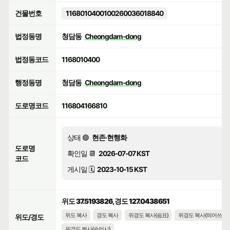
건물번호
1168010400100260036018840
법정동명
청담동
Cheongdam-dong
법정동코드
1168010400
행정동명
청담동
Cheongdam-dong
도로명코드
116804166810
상태 🟢
현존·현행화
도로명
확인일 📆
2026-07-07 KST
코드
게시일 🗓️
2023-10-15 KST
위도 37.5193826, 경도 127.0438651
위도 복사
경도 복사
위경도 복사(쉼표)
위경도 복사(띄어쓰기)
위도/경도
위경도 복사(슬러시)