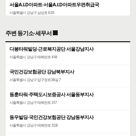
서울A.I.D아파트·서울A.I.D아파트우편취급국
서울특별시 강남구 삼성로 635
삼성동우체국
주변 등기소·세무서 🏢
서울특별시 강남구 선릉로 572
다봉타워빌딩·근로복지공단 서울강남지사
청담청하우편취급국
서울특별시 강남구 테헤란로 418
서울특별시 강남구 도산대로 507
국민건강보험공단 강남북부지사
코엑스
서울특별시 강남구 압구정로38길 7
서울특별시 강남구 영동대로 513
동훈타워·주택도시보증공사 서울동부지사
서울특별시 강남구 테헤란로 317
동우빌딩·국민건강보험공단 강남동부지사
서울특별시 강남구 테헤란로 328