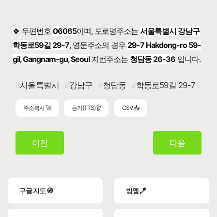
🍀 우편번호
06065
이며, 도로명주소는
서울특별시 강남구
학동로59길 29-7
, 영문주소의 경우
29-7 Hakdong-ro 59-
gil, Gangnam-gu, Seoul
지번주소는
청담동 26-36
입니다.
서울특별시
강남구
청담동
학동로59길 29-7
주소복사 🚀
듣기(TTS) 👂
CSV 📥
이전
다음
구글 지도 🧭
빙맵 🪁