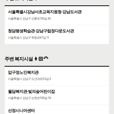
서울특별시 강남구 삼성로147길 46
서울특별시강남서초교육지원청·강남도서관
서울특별시 강남구 선릉로116길 45
청담평생학습관·강남구립정다운도서관
서울특별시 강남구 학동로67길 11
주변 복지시설 👩🏻‍🦳
압구정노인복지관
서울특별시 강남구 도산대로53길 5
월담복지관·빛의숲어린이집
서울특별시 강남구 논현로158길 19
선정시니어센터