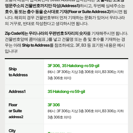
영문주소의 건물번호까지만 작성(Address1)
하시고, 두번째 상세주소는
호수, 동 또는 층수 동을 순서대로 기재(Floor or Suite Address2)
하시면 됩
니다. 해외의 경우 건물번호부터 먼저 기재하는 문화가 있어서 우리나라
의 거꾸로, 반대로 작성한다고 생각하시면 됩니다.
Zip Code에는 우리나라의 우편번호 5자리의 숫자
를 기재해주시면 됩니다.
건물번호앞에 콤마(쉼표 ,)를 넣고 건물명 또는 층 및 호수를 기재하는 경
우는 아래
Ship to Address
를 참조하세요. 3F, B3 등 표기된 내용은 예시
입니다!
3F 306
,
35 Hakdong-ro 59-gil
Ship
(예시 : 3F 306는 지상 3층 306호 의미, B3 306는 지하
to Address
3층 306호 의미)
Address1
35 Hakdong-ro 59-gil
Floor
3F 306
or Suite
(예시 : 3F 306는 지상 3층 306호 의미, B3 306는 지하
address2
3층 306호 의미)
City