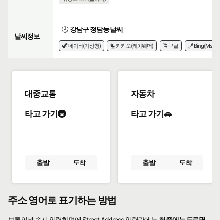
🕗
강남구 청담동 날씨
날씨정보
🦖 네이버(기상청)
🐤 카카오(케이웨더)
🎏 구글
🪁 Bing(Msn)
대중교통
자동차
타고 가기🚇
타고 가기🚗
출발
도착
출발
도착
주소 영어로 표기하는 방법
보통의 배송지 입력화면에 Street Address 입력란에는
첫 줄에는 도로명