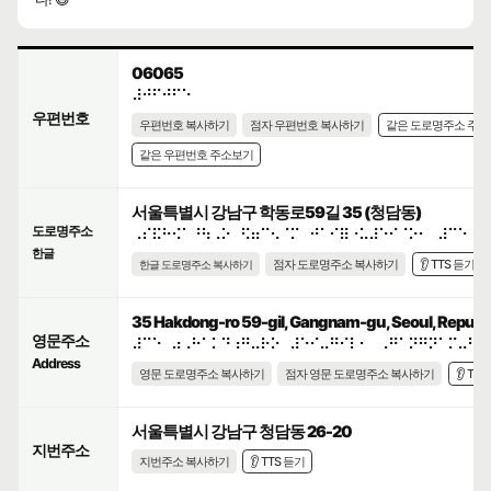
06065
⠼⠚⠋⠚⠋⠑
우편번호
우편번호 복사하기
점자 우편번호 복사하기
같은 도로명주소 주
같은 우편번호 주소보기
서울특별시 강남구 학동로59길 35 (청담동)
도로명주소
⠠⠎⠯⠓⠪⠁⠘⠳⠠⠕⠀⠫⠶⠉⠢⠈⠍⠀⠚⠁⠊⠿⠐⠥⠼⠑⠊⠈⠕⠂⠀⠼⠉⠑
한글
점자 도로명주소 복사하기
👂 TTS 듣기
한글 도로명주소 복사하기
35 Hakdong-ro 59-gil, Gangnam-gu, Seoul, Republi
영문주소
⠼⠉⠑⠀⠴⠠⠓⠁⠅⠙⠰⠛⠤⠗⠕⠀⠼⠑⠊⠤⠛⠊⠇⠂⠀⠠⠛⠁⠝⠛⠝⠁⠍⠤⠛⠥
Address
영문 도로명주소 복사하기
점자 영문 도로명주소 복사하기
👂 TT
서울특별시 강남구 청담동 26-20
지번주소
지번주소 복사하기
👂 TTS 듣기