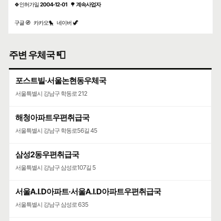
🍀인허가일
2004-12-01
🌳
계속사업자
구글 🧭
카카오🐤
네이버 🦖
주변 우체국 📮
포스트빌·서울논현동우체국
서울특별시 강남구 학동로 212
해청아파트우편취급국
서울특별시 강남구 학동로56길 45
삼성2동우편취급국
서울특별시 강남구 삼성로107길 5
서울A.I.D아파트·서울A.I.D아파트우편취급국
서울특별시 강남구 삼성로 635