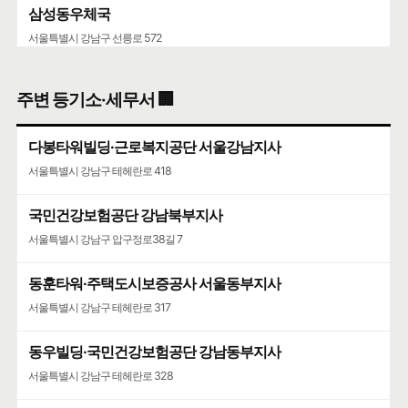
삼성동우체국
서울특별시 강남구 선릉로 572
청담청하우편취급국
주변 등기소·세무서 🏢
서울특별시 강남구 도산대로 507
다봉타워빌딩·근로복지공단 서울강남지사
코엑스
서울특별시 강남구 테헤란로 418
서울특별시 강남구 영동대로 513
국민건강보험공단 강남북부지사
서울특별시 강남구 압구정로38길 7
동훈타워·주택도시보증공사 서울동부지사
서울특별시 강남구 테헤란로 317
동우빌딩·국민건강보험공단 강남동부지사
서울특별시 강남구 테헤란로 328