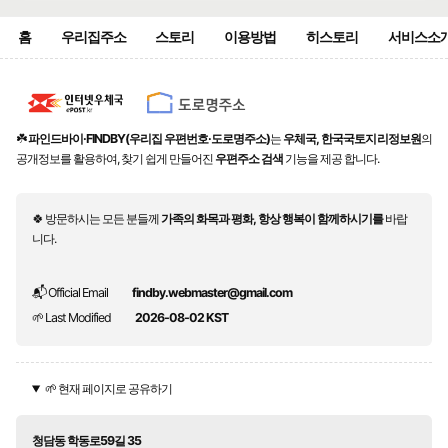
홈
우리집주소
스토리
이용방법
히스토리
서비스소
☘️
파인드바이·FINDBY(우리집 우편번호·도로명주소)
는
우체국, 한국국토지리정보원
의
공개정보를 활용하여, 찾기 쉽게 만들어진
우편주소 검색
기능을 제공 합니다.
🍀 방문하시는 모든 분들께
가족의 화목과 평화, 항상 행복이 함께하시기를
바랍
니다.
📬 Official Email
findby.webmaster@gmail.com
🌱 Last Modified
2026-08-02 KST
🌱 현재 페이지로 공유하기
청담동 학동로59길 35