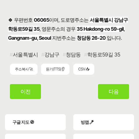
🍀 우편번호
06065
이며, 도로명주소는
서울특별시 강남구
학동로59길 35
, 영문주소의 경우
35 Hakdong-ro 59-gil,
Gangnam-gu, Seoul
지번주소는
청담동 26-20
입니다.
서울특별시
강남구
청담동
학동로59길 35
주소복사 🚀
듣기(TTS) 👂
CSV 📥
이전
다음
구글 지도 🧭
빙맵 🪁