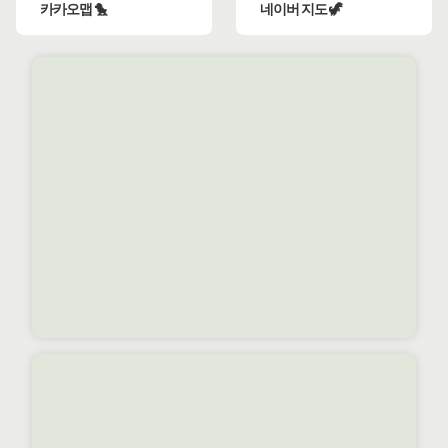
카카오맵 🐤
네이버 지도 🦖