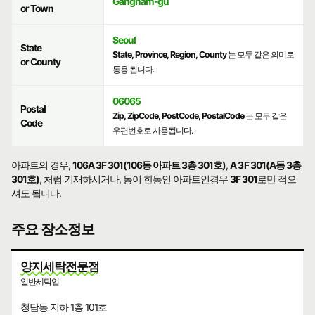
Gangnam-gu
or Town
Seoul
State
State, Province, Region, County
는 모두 같은 의미로
or County
통용 됩니다.
06065
Postal
Zip, ZipCode, PostCode, PostalCode
는 모두 같은
Code
우편번호로 사용됩니다.
아파트의 경우,
106A 3F 301(106동 아파트 3층 301호)
,
A 3F 301(A동 3층
301호)
, 처럼 기재하시거나, 동이 한동인 아파트인경우
3F 301
로만 적으
셔도 됩니다.
주요 장소정보
양지세탁전문점
일반세탁업
청담동 지하 1층 101호