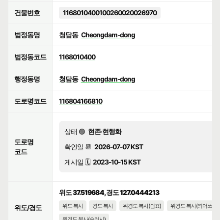
건물번호
1168010400100260020026970
법정동명
청담동
Cheongdam-dong
법정동코드
1168010400
행정동명
청담동
Cheongdam-dong
도로명코드
116804166810
상태 🟢
현존·현행화
도로명
확인일 📆
2026-07-07 KST
코드
게시일 🗓️
2023-10-15 KST
위도 37.519684, 경도 127.0444213
위도 복사
경도 복사
위경도 복사(쉼표)
위경도 복사(띄어쓰기)
위도/경도
위경도 복사(슬러시)