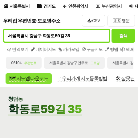
서울특별시
경기도
인천광역시
부산광역시
우리집 우편번호·도로명주소
📥 CSV
🇺🇸 영문
검색
🌿 번역보기
🦖 네이버지도
🐤 카카오맵
🧭 구글지도
🪁 빙맵
📦 택배
06104
서울특별시 강남구 언주로
서울특별시 강남구
우편번호
도로명
🗺️ 지도앱 다운로드
🚩 우리가게 지도등록방법
🛠️ 잘못된
청담동
학동로59길 35