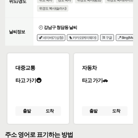
위도 복사
경도 복사
위경도 복사(쉼표)
위경도 복사(띄어쓰기)
위도/경도
위경도 복사(슬러시)
🕗
강남구 청담동 날씨
날씨정보
🦖 네이버(기상청)
🐤 카카오(케이웨더)
🎏 구글
🪁 Bing(Msn)
대중교통
자동차
타고 가기🚇
타고 가기🚗
출발
도착
출발
도착
주소 영어로 표기하는 방법