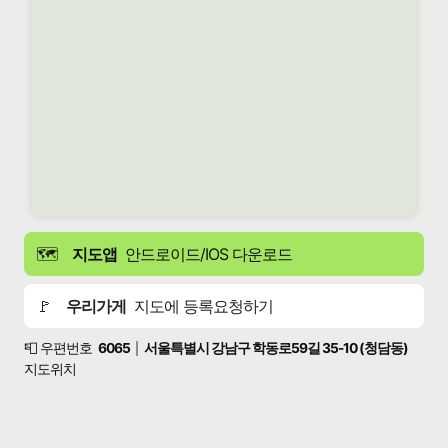
🗺️
지도앱
안드로이드/IOS 다운로드
🚩
우리가게
지도에 등록요청하기
📮 우편번호
6065
서울특별시 강남구 학동로59길 35-10 (청담동)
|
지도위치