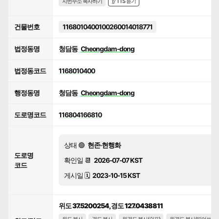
지번주소 복사하기
👂 TTS 듣기
건물번호
1168010400100260014018771
법정동명
청담동
Cheongdam-dong
법정동코드
1168010400
행정동명
청담동
Cheongdam-dong
도로명코드
116804166810
상태 🟢
현존·현행화
도로명
확인일 📆
2026-07-07 KST
코드
게시일 🗓️
2023-10-15 KST
위도 37.5200254, 경도 127.0438811