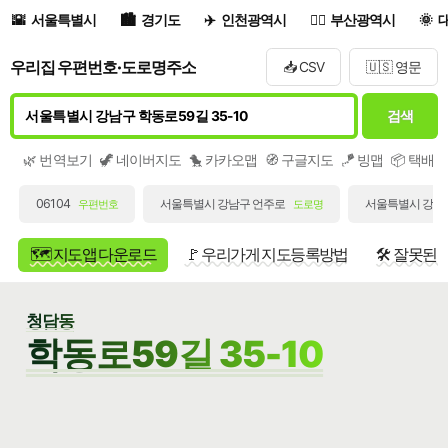
서울특별시
경기도
인천광역시
부산광역시
우리집 우편번호·도로명주소
📥 CSV
🇺🇸 영문
검색
🌿 번역보기
🦖 네이버지도
🐤 카카오맵
🧭 구글지도
🪁 빙맵
📦 택배
06104
서울특별시 강남구 언주로
서울특별시 강남구
우편번호
도로명
🗺️ 지도앱 다운로드
🚩 우리가게 지도등록방법
🛠️ 잘못된
청담동
학동로59길 35-10