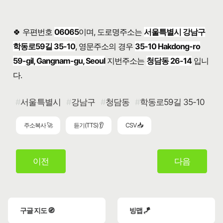
🍀 우편번호
06065
이며, 도로명주소는
서울특별시 강남구
학동로59길 35-10
, 영문주소의 경우
35-10 Hakdong-ro
59-gil, Gangnam-gu, Seoul
지번주소는
청담동 26-14
입니
다.
서울특별시
강남구
청담동
학동로59길 35-10
주소복사 🚀
듣기(TTS) 👂
CSV 📥
이전
다음
구글 지도 🧭
빙맵 🪁