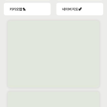
카카오맵 🐤
네이버 지도 🦖