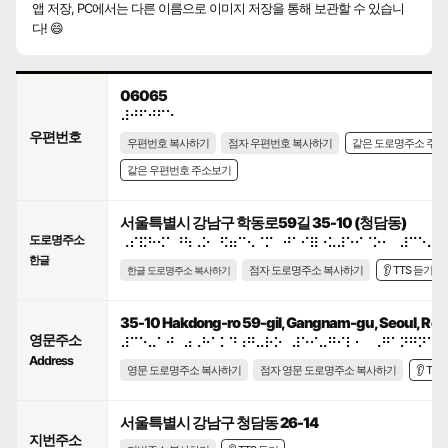
앱 저장, PC에서는 다른 이름으로 이미지 저장을 통해 보관할 수 있습니
다! 😄
06065
⠼⠚⠋⠚⠋⠑
우편번호
우편번호 복사하기
점자 우편번호 복사하기
같은 도로명주소 주
같은 우편번호 주소보기
서울특별시 강남구 학동로59길 35-10 (청담동)
도로명주소
⠠⠎⠯⠓⠪⠁⠘⠳⠠⠕⠀⠫⠶⠉⠢⠈⠍⠀⠚⠁⠊⠿⠐⠥⠼⠑⠊⠈⠕⠂⠀⠼⠉⠑⠤⠁
한글
점자 도로명주소 복사하기
👂 TTS 듣기
한글 도로명주소 복사하기
35-10 Hakdong-ro 59-gil, Gangnam-gu, Seoul, Repu
영문주소
⠼⠉⠑⠤⠁⠚⠀⠴⠠⠓⠁⠅⠙⠰⠛⠤⠗⠕⠀⠼⠑⠊⠤⠛⠊⠇⠂⠀⠠⠛⠁⠝⠛⠝⠁⠍
Address
영문 도로명주소 복사하기
점자 영문 도로명주소 복사하기
👂 TT
서울특별시 강남구 청담동 26-14
지번주소