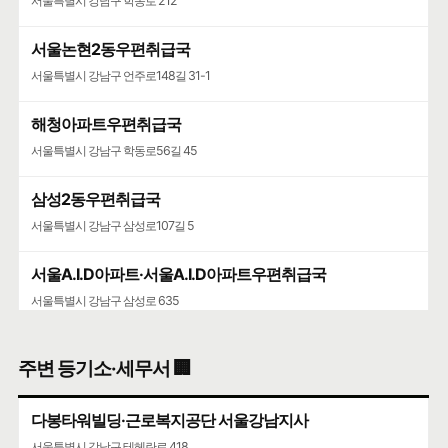
서울특별시 강남구 학동로 212
서울논현2동우편취급국
서울특별시 강남구 언주로148길 31-1
해청아파트우편취급국
서울특별시 강남구 학동로56길 45
삼성2동우편취급국
서울특별시 강남구 삼성로107길 5
서울A.I.D아파트·서울A.I.D아파트우편취급국
서울특별시 강남구 삼성로 635
삼성동우체국
주변 등기소·세무서 🏢
서울특별시 강남구 선릉로 572
다봉타워빌딩·근로복지공단 서울강남지사
청담청하우편취급국
서울특별시 강남구 테헤란로 418