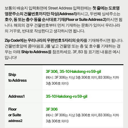
보통의 배송지 입력화면에 Street Address 입력란에는
첫 줄에는 도로명
영문주소의 건물번호까지만 작성(Address1)
하시고, 두번째 상세주소는
호수, 동 또는 층수 동을 순서대로 기재(Floor or Suite Address2)
하시면 됩
니다. 해외의 경우 건물번호부터 먼저 기재하는 문화가 있어서 우리나라
의 거꾸로, 반대로 작성한다고 생각하시면 됩니다.
Zip Code에는 우리나라의 우편번호 5자리의 숫자
를 기재해주시면 됩니다.
건물번호앞에 콤마(쉼표 ,)를 넣고 건물명 또는 층 및 호수를 기재하는 경
우는 아래
Ship to Address
를 참조하세요. 3F, B3 등 표기된 내용은 예시
입니다!
3F 306
,
35-10 Hakdong-ro 59-gil
Ship
(예시 : 3F 306는 지상 3층 306호 의미, B3 306는 지하
to Address
3층 306호 의미)
Address1
35-10 Hakdong-ro 59-gil
Floor
3F 306
or Suite
(예시 : 3F 306는 지상 3층 306호 의미, B3 306는 지하
address2
3층 306호 의미)