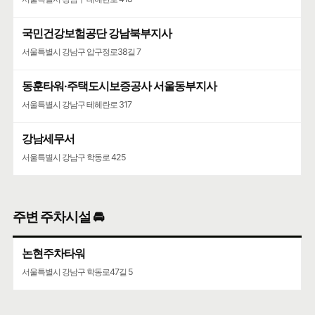
서울특별시 강남구 도산대로 507
국민건강보험공단 강남북부지사
코엑스
서울특별시 강남구 압구정로38길 7
서울특별시 강남구 영동대로 513
동훈타워·주택도시보증공사 서울동부지사
서울특별시 강남구 테헤란로 317
강남세무서
서울특별시 강남구 학동로 425
주변 주차시설 🚘
논현주차타워
서울특별시 강남구 학동로47길 5