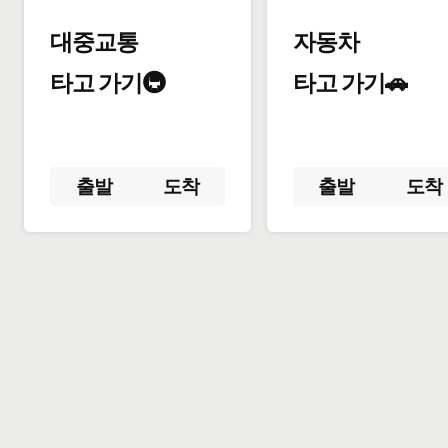
대중교통
자동차
타고 가기🚇
타고 가기🚗
출발
도착
출발
도착