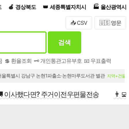
도
경상북도
세종특별자치시
울산광역시
📥 CSV
🇺🇸 영문
검색
금
💲 환율조회
🗝️ 개인통관고유부호
📧 우표출력
서울특별시 강남구 논현1파출소·논현마루도서관 별관
지역+건물
🚚 이사했다면? 주거이전우편물전송
👨‍