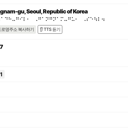
ngnam-gu, Seoul, Republic of Korea
⠼⠁⠙⠓⠤⠛⠊⠇⠂⠀⠠⠛⠁⠝⠛⠝⠁⠍⠤⠛⠥⠂⠀⠠⠎⠑⠳⠇⠲
도로명주소 복사하기
👂 TTS 듣기
7
1