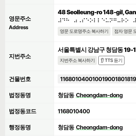
48 Seolleung-ro 148-gil, Ga
영문주소
⠼⠙⠓⠀⠴⠠⠎⠑⠕⠇⠇⠑⠥⠝⠛⠤⠗⠕⠀
Address
영문 도로명주소 복사하기
점자 영문 
서울특별시 강남구 청담동 19-1
지번주소
지번주소 복사하기
👂 TTS 듣기
건물번호
116801040010019001801819
법정동명
청담동
Cheongdam-dong
법정동코드
1168010400
행정동명
청담동
Cheongdam-dong