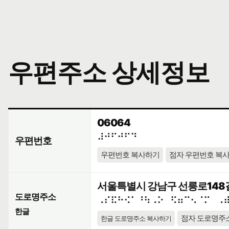
우편주소 상세정보
06064
⠼⠚⠋⠚⠋⠙
우편번호
우편번호 복사하기
점자 우편번호 복
서울특별시 강남구 선릉로148길
도로명주소
⠠⠎⠯⠓⠪⠁⠘⠳⠠⠕⠀⠫⠶⠉⠢⠈⠍⠀⠠
한글
점자 도로명주
한글 도로명주소 복사하기