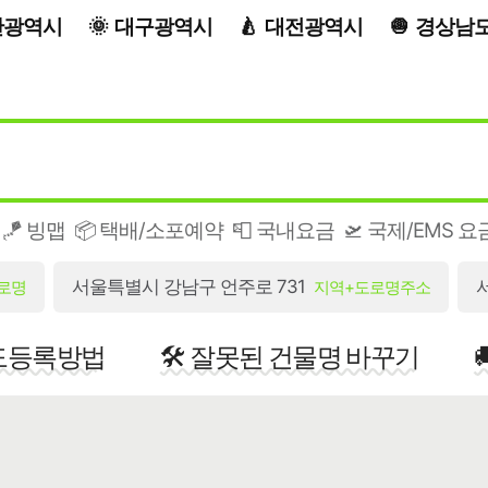
산광역시
대구광역시
대전광역시
경상남
🪁 빙맵
📦 택배/소포예약
📮 국내요금
🛫 국제/EMS 요
서울특별시 강남구 언주로 731
로명
지역+도로명주소
지도등록방법
🛠️ 잘못된 건물명 바꾸기