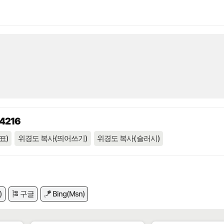
34216
표)
위경도 복사(띄어쓰기)
위경도 복사(슬러시)
)
🎏 구글
🪁 Bing(Msn)