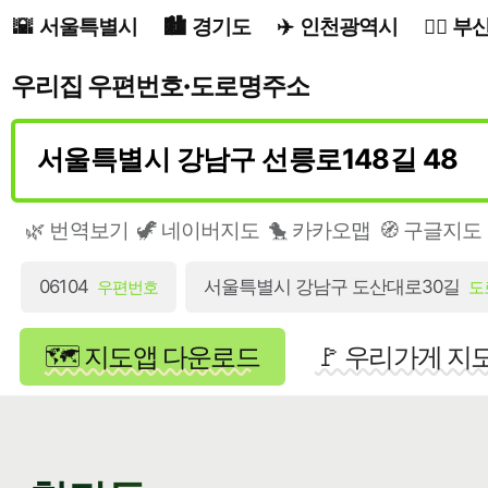
서울특별시
경기도
인천광역시
부
우리집 우편번호·도로명주소
🌿 번역보기
🦖 네이버지도
🐤 카카오맵
🧭 구글지도
06104
서울특별시 강남구 도산대로30길
우편번호
도
🗺️ 지도앱 다운로드
🚩 우리가게 