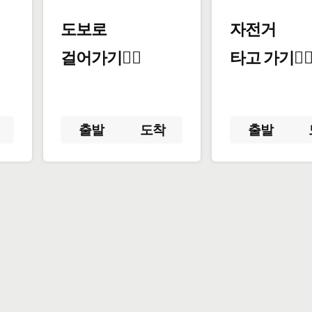
도보로
자전거
걸어가기🚶‍♂️
타고 가기🚴‍♀
출발
도착
출발