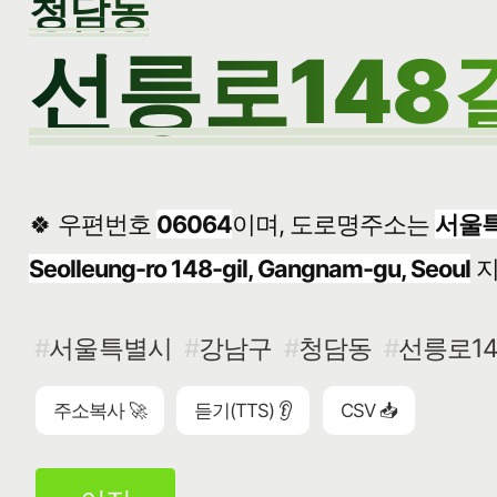
청담동
선릉로148길
🍀 우편번호
06064
이며, 도로명주소는
서울특
Seolleung-ro 148-gil, Gangnam-gu, Seoul
지
서울특별시
강남구
청담동
선릉로14
주소복사 🚀
듣기(TTS) 👂
CSV 📥