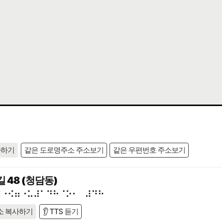
사하기
같은 도로명주소 주소보기
같은 우편번호 주소보기
 48 (청담동)
⠾⠐⠪⠶⠐⠥⠼⠁⠙⠓⠈⠕⠂⠀⠼⠙⠓
소 복사하기
👂 TTS 듣기