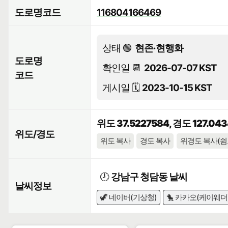
도로명코드
116804166469
상태 🟢
현존·현행화
도로명
확인일 📆
2026-07-07 KST
코드
게시일 🗓️
2023-10-15 KST
위도 37.5227584, 경도 127.04
위도/경도
위도 복사
경도 복사
위경도 복사(쉼
🕗
강남구 청담동 날씨
날씨정보
🦖 네이버(기상청)
🐤 카카오(케이웨더