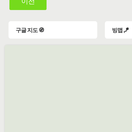
이전
구글 지도 🧭
빙맵 🪁