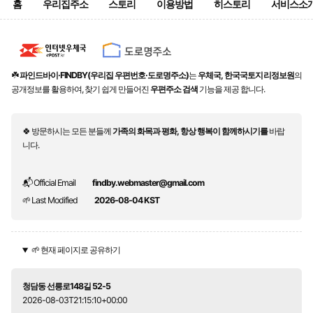
홈
우리집주소
스토리
이용방법
히스토리
서비스소
☘️
파인드바이·FINDBY(우리집 우편번호·도로명주소)
는
우체국, 한국국토지리정보원
의
공개정보를 활용하여, 찾기 쉽게 만들어진
우편주소 검색
기능을 제공 합니다.
🍀 방문하시는 모든 분들께
가족의 화목과 평화, 항상 행복이 함께하시기를
바랍
니다.
📬 Official Email
findby.webmaster@gmail.com
🌱 Last Modified
2026-08-04 KST
🌱 현재 페이지로 공유하기
청담동 선릉로148길 52-5
2026-08-03T21:15:10+00:00