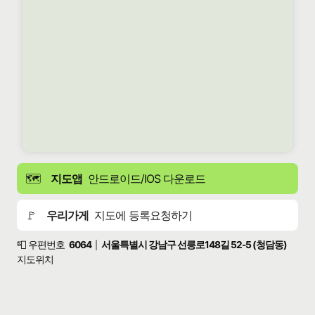
🗺️
지도앱
안드로이드/IOS 다운로드
🚩
우리가게
지도에 등록요청하기
📮 우편번호
6064
서울특별시 강남구 선릉로148길 52-5 (청담동)
|
지도위치