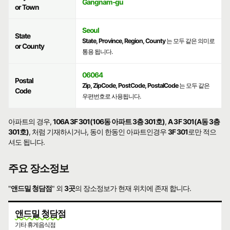
Gangnam-gu
or Town
Seoul
State
State, Province, Region, County
는 모두 같은 의미로
or County
통용 됩니다.
06064
Postal
Zip, ZipCode, PostCode, PostalCode
는 모두 같은
Code
우편번호로 사용됩니다.
아파트의 경우,
106A 3F 301(106동 아파트 3층 301호)
,
A 3F 301(A동 3층
301호)
, 처럼 기재하시거나, 동이 한동인 아파트인경우
3F 301
로만 적으
셔도 됩니다.
주요 장소정보
"
앤드밀 청담점
" 외
3곳
의 장소정보가 현재 위치에 존재 합니다.
앤드밀 청담점
기타 휴게음식점