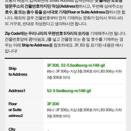
보통의 배송지 입력화면에 Street Address 입력란에는
첫 줄에는 도로명
영문주소의 건물번호까지만 작성(Address1)
하시고, 두번째 상세주소는
호수, 동 또는 층수 동을 순서대로 기재(Floor or Suite Address2)
하시면 됩
니다. 해외의 경우 건물번호부터 먼저 기재하는 문화가 있어서 우리나라
의 거꾸로, 반대로 작성한다고 생각하시면 됩니다.
Zip Code에는 우리나라의 우편번호 5자리의 숫자
를 기재해주시면 됩니다.
건물번호앞에 콤마(쉼표 ,)를 넣고 건물명 또는 층 및 호수를 기재하는 경
우는 아래
Ship to Address
를 참조하세요. 3F, B3 등 표기된 내용은 예시
입니다!
3F 306
,
52-5 Seolleung-ro 148-gil
Ship
(예시 : 3F 306는 지상 3층 306호 의미, B3 306는 지하
to Address
3층 306호 의미)
Address1
52-5 Seolleung-ro 148-gil
Floor
3F 306
or Suite
(예시 : 3F 306는 지상 3층 306호 의미, B3 306는 지하
address2
3층 306호 의미)
City