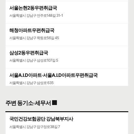
경양식
서울논현2동우편취급국
서울특별시 강남구 언주로148길 31-1
지하 1층 청담동
🍀인허가일
2022-07-26
🌳
계속사업자
해청아파트우편취급국
구글 🧭
카카오🐤
네이버 🦖
서울특별시 강남구 학동로56길 45
삼성2동우편취급국
서울특별시 강남구 삼성로107길 5
서울A.I.D아파트·서울A.I.D아파트우편취급국
서울특별시 강남구 삼성로 635
청담청하우편취급국
주변 등기소·세무서 🏢
서울특별시 강남구 도산대로 507
국민건강보험공단 강남북부지사
코엑스
서울특별시 강남구 압구정로38길 7
서울특별시 강남구 영동대로 513