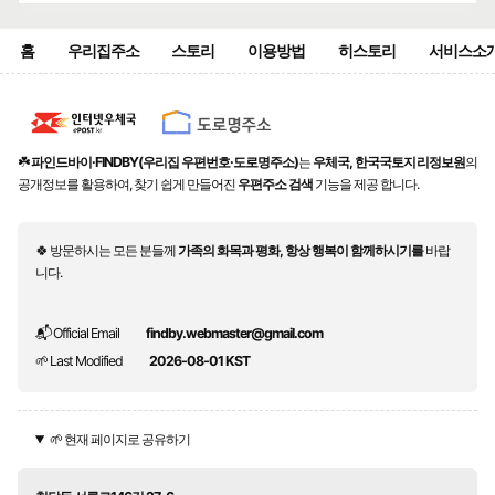
홈
우리집주소
스토리
이용방법
히스토리
서비스소
☘️
파인드바이·FINDBY(우리집 우편번호·도로명주소)
는
우체국, 한국국토지리정보원
의
공개정보를 활용하여, 찾기 쉽게 만들어진
우편주소 검색
기능을 제공 합니다.
🍀 방문하시는 모든 분들께
가족의 화목과 평화, 항상 행복이 함께하시기를
바랍
니다.
📬 Official Email
findby.webmaster@gmail.com
🌱 Last Modified
2026-08-01 KST
🌱 현재 페이지로 공유하기