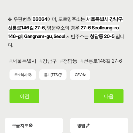
🍀 우편번호
06064
이며, 도로명주소는
서울특별시 강남구
선릉로146길 27-6
, 영문주소의 경우
27-6 Seolleung-ro
146-gil, Gangnam-gu, Seoul
지번주소는
청담동 20-5
입니
다.
서울특별시
강남구
청담동
선릉로146길 27-6
주소복사 🚀
듣기(TTS) 👂
CSV 📥
이전
다음
구글 지도 🧭
빙맵 🪁