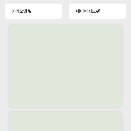
카카오맵 🐤
네이버 지도 🦖