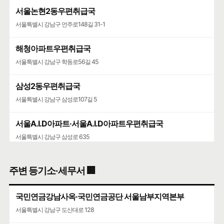
서울논현2동우편취급국
서울특별시 강남구 언주로148길 31-1
해청아파트우편취급국
서울특별시 강남구 학동로56길 45
삼성2동우편취급국
서울특별시 강남구 삼성로107길 5
서울A.I.D아파트·서울A.I.D아파트우편취급국
서울특별시 강남구 삼성로 635
삼성동우체국
주변 등기소·세무서 🏢
서울특별시 강남구 선릉로 572
국민연금강남사옥·국민연금공단 서울남부지역본부
청담청하우편취급국
서울특별시 강남구 도산대로 128
서울특별시 강남구 도산대로 507