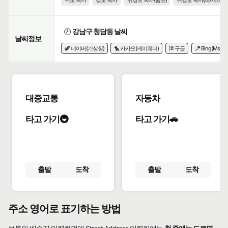
위도 복사
경도 복사
위경도 복사(쉼표)
위경도 복사(띄어쓰기)
🕗
강남구 청담동 날씨
날씨정보
🦖 네이버(기상청)
🐤 카카오(케이웨더)
🎏 구글
🪁 Bing(Msn)
대중교통
자동차
타고 가기🚇
타고 가기🚗
출발
도착
출발
도착
주소 영어로 표기하는 방법