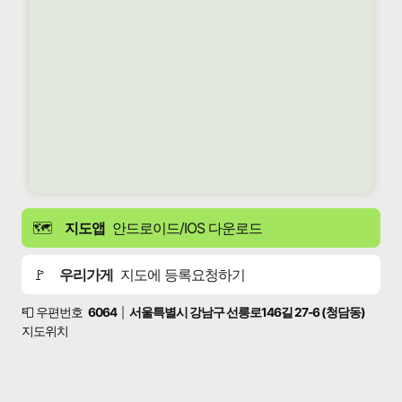
🗺️
지도앱
안드로이드/IOS 다운로드
🚩
우리가게
지도에 등록요청하기
📮 우편번호
6064
서울특별시 강남구 선릉로146길 27-6 (청담동)
|
지도위치