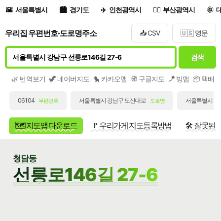
서울특별시
경기도
인천광역시
부산광역시
우리집 우편번호·도로명주소
📥 CSV
🇺🇸 영문
검색
🌿 번역보기
🦖 네이버지도
🐤 카카오맵
🧭 구글지도
🪁 빙맵
📦 택배
06104
서울특별시 강남구 도산대로
서울특별시 강남
우편번호
도로명
🗺️ 지도앱 다운로드
🚩 우리가게 지도등록방법
🛠️ 잘못된
청담동
선릉로146길 27-6