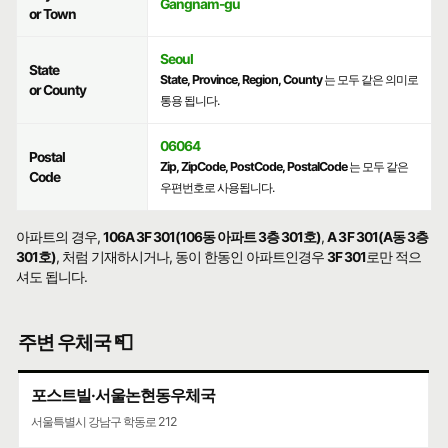
Gangnam-gu
or Town
Seoul
State
State, Province, Region, County
는 모두 같은 의미로
or County
통용 됩니다.
06064
Postal
Zip, ZipCode, PostCode, PostalCode
는 모두 같은
Code
우편번호로 사용됩니다.
아파트의 경우,
106A 3F 301(106동 아파트 3층 301호)
,
A 3F 301(A동 3층
301호)
, 처럼 기재하시거나, 동이 한동인 아파트인경우
3F 301
로만 적으
셔도 됩니다.
주변 우체국 📮
포스트빌·서울논현동우체국
서울특별시 강남구 학동로 212