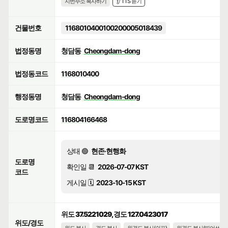
지번주소 복사하기
👂 TTS 듣기
건물번호
1168010400100200005018439
법정동명
청담동
Cheongdam-dong
법정동코드
1168010400
행정동명
청담동
Cheongdam-dong
도로명코드
116804166468
상태 🟢
현존·현행화
도로명
확인일 📆
2026-07-07 KST
코드
게시일 🗓️
2023-10-15 KST
위도 37.5221029, 경도 127.0423017
위도/경도