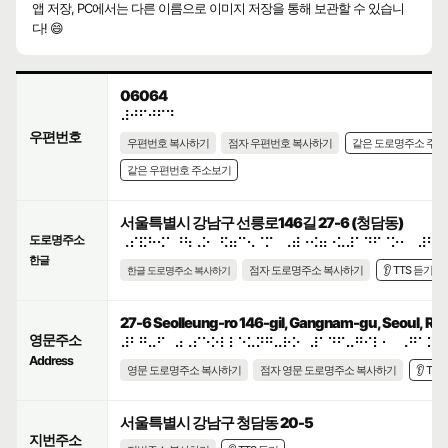
앱 저장, PC에서는 다른 이름으로 이미지 저장을 통해 보관할 수 있습니
다! 😄
06064
⠼⠚⠋⠚⠋⠙
우편번호
우편번호 복사하기
점자 우편번호 복사하기
같은 도로명주소 주
같은 우편번호 주소보기
서울특별시 강남구 선릉로146길 27-6 (청담동)
도로명주소
⠠⠎⠯⠓⠪⠁⠘⠳⠠⠕⠀⠫⠶⠉⠢⠈⠍⠀⠠⠾⠐⠪⠶⠐⠥⠼⠁⠙⠋⠈⠕⠂⠀⠼⠃⠛
한글
점자 도로명주소 복사하기
👂 TTS 듣기
한글 도로명주소 복사하기
27-6 Seolleung-ro 146-gil, Gangnam-gu, Seoul, Rep
영문주소
⠼⠃⠛⠤⠋⠀⠴⠠⠎⠑⠕⠇⠇⠑⠥⠝⠛⠤⠗⠕⠀⠼⠁⠙⠋⠤⠛⠊⠇⠂⠀⠠⠛⠁⠝⠛
Address
영문 도로명주소 복사하기
점자 영문 도로명주소 복사하기
👂 TT
서울특별시 강남구 청담동 20-5
지번주소