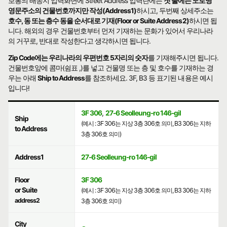
보통의 배송지 입력화면에 Street Address 입력란에는
첫 줄에는 도로명
영문주소의 건물번호까지만 작성(Address1)
하시고, 두번째 상세주소는
호수, 동 또는 층수 동을 순서대로 기재(Floor or Suite Address2)
하시면 됩
니다. 해외의 경우 건물번호부터 먼저 기재하는 문화가 있어서 우리나라
의 거꾸로, 반대로 작성한다고 생각하시면 됩니다.
Zip Code에는 우리나라의 우편번호 5자리의 숫자
를 기재해주시면 됩니다.
건물번호앞에 콤마(쉼표 ,)를 넣고 건물명 또는 층 및 호수를 기재하는 경
우는 아래
Ship to Address
를 참조하세요. 3F, B3 등 표기된 내용은 예시
입니다!
3F 306
,
27-6 Seolleung-ro 146-gil
Ship
(예시 : 3F 306는 지상 3층 306호 의미, B3 306는 지하
to Address
3층 306호 의미)
Address1
27-6 Seolleung-ro 146-gil
Floor
3F 306
or Suite
(예시 : 3F 306는 지상 3층 306호 의미, B3 306는 지하
address2
3층 306호 의미)
City