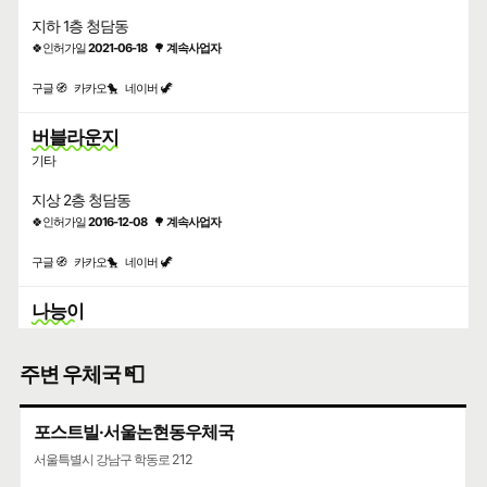
지하 1층 청담동
🍀인허가일
2021-06-18
🌳
계속사업자
구글 🧭
카카오🐤
네이버 🦖
버블라운지
기타
지상 2층 청담동
🍀인허가일
2016-12-08
🌳
계속사업자
구글 🧭
카카오🐤
네이버 🦖
나능이
일식
주변 우체국 📮
지하 2층 청담동
🍀인허가일
2020-11-25
🌳
계속사업자
포스트빌·서울논현동우체국
구글 🧭
카카오🐤
네이버 🦖
서울특별시 강남구 학동로 212