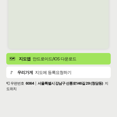
🗺️
지도앱
안드로이드/IOS 다운로드
🚩
우리가게
지도에 등록요청하기
📮 우편번호
6064
서울특별시 강남구 선릉로146길 29 (청담동)
지
|
도위치