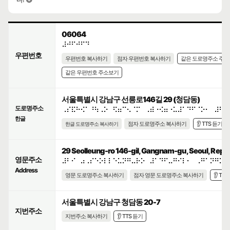
06064
⠼⠚⠋⠚⠋⠙
우편번호
우편번호 복사하기
점자 우편번호 복사하기
같은 도로명주소 주
같은 우편번호 주소보기
서울특별시 강남구 선릉로146길 29 (청담동)
도로명주소
⠠⠎⠯⠓⠪⠁⠘⠳⠠⠕⠀⠫⠶⠉⠢⠈⠍⠀⠠⠾⠐⠪⠶⠐⠥⠼⠁⠙⠋⠈⠕⠂⠀⠼⠃⠊
한글
점자 도로명주소 복사하기
👂 TTS 듣기
한글 도로명주소 복사하기
29 Seolleung-ro 146-gil, Gangnam-gu, Seoul, Repub
영문주소
⠼⠃⠊⠀⠴⠠⠎⠑⠕⠇⠇⠑⠥⠝⠛⠤⠗⠕⠀⠼⠁⠙⠋⠤⠛⠊⠇⠂⠀⠠⠛⠁⠝⠛⠝⠁
Address
영문 도로명주소 복사하기
점자 영문 도로명주소 복사하기
👂 TT
서울특별시 강남구 청담동 20-7
지번주소
지번주소 복사하기
👂 TTS 듣기