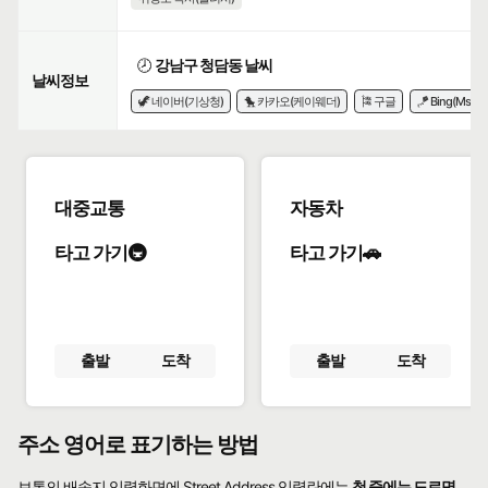
🕗
강남구 청담동 날씨
날씨정보
🦖 네이버(기상청)
🐤 카카오(케이웨더)
🎏 구글
🪁 Bing(Msn)
대중교통
자동차
타고 가기🚇
타고 가기🚗
출발
도착
출발
도착
주소 영어로 표기하는 방법
보통의 배송지 입력화면에 Street Address 입력란에는
첫 줄에는 도로명