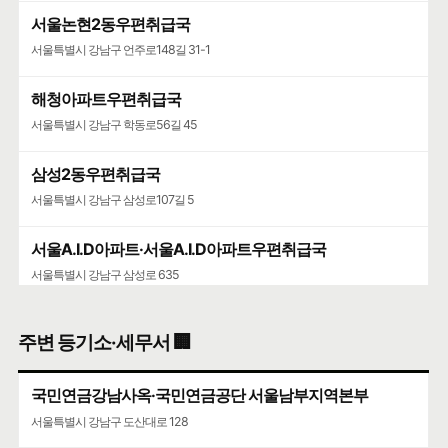
서울논현2동우편취급국
서울특별시 강남구 언주로148길 31-1
해청아파트우편취급국
서울특별시 강남구 학동로56길 45
삼성2동우편취급국
서울특별시 강남구 삼성로107길 5
서울A.I.D아파트·서울A.I.D아파트우편취급국
서울특별시 강남구 삼성로 635
삼성동우체국
주변 등기소·세무서 🏢
서울특별시 강남구 선릉로 572
국민연금강남사옥·국민연금공단 서울남부지역본부
청담청하우편취급국
서울특별시 강남구 도산대로 128
서울특별시 강남구 도산대로 507