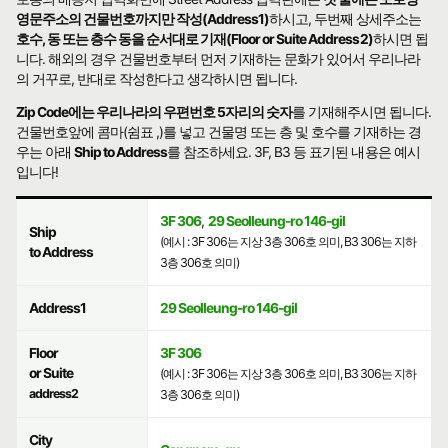
영문주소의 건물번호까지만 작성(Address1)
하시고, 두번째 상세주소는
호수, 동 또는 층수 동을 순서대로 기재(Floor or Suite Address2)
하시면 됩
니다. 해외의 경우 건물번호부터 먼저 기재하는 문화가 있어서 우리나라
의 거꾸로, 반대로 작성한다고 생각하시면 됩니다.
Zip Code에는 우리나라의 우편번호 5자리의 숫자
를 기재해주시면 됩니다.
건물번호앞에 콤마(쉼표 ,)를 넣고 건물명 또는 층 및 호수를 기재하는 경
우는 아래
Ship to Address
를 참조하세요. 3F, B3 등 표기된 내용은 예시
입니다!
3F 306
,
29 Seolleung-ro 146-gil
Ship
(예시 : 3F 306는 지상 3층 306호 의미, B3 306는 지하
to Address
3층 306호 의미)
Address1
29 Seolleung-ro 146-gil
Floor
3F 306
or Suite
(예시 : 3F 306는 지상 3층 306호 의미, B3 306는 지하
address2
3층 306호 의미)
City