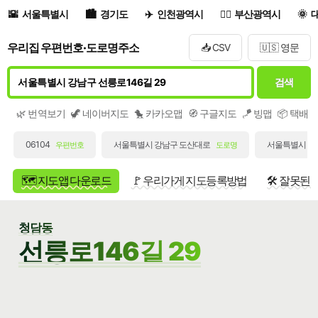
서울특별시
경기도
인천광역시
부산광역시
우리집 우편번호·도로명주소
📥 CSV
🇺🇸 영문
검색
🌿 번역보기
🦖 네이버지도
🐤 카카오맵
🧭 구글지도
🪁 빙맵
📦 택배
06104
서울특별시 강남구 도산대로
서울특별시 강남
우편번호
도로명
🗺️ 지도앱 다운로드
🚩 우리가게 지도등록방법
🛠️ 잘못된
청담동
선릉로146길 29