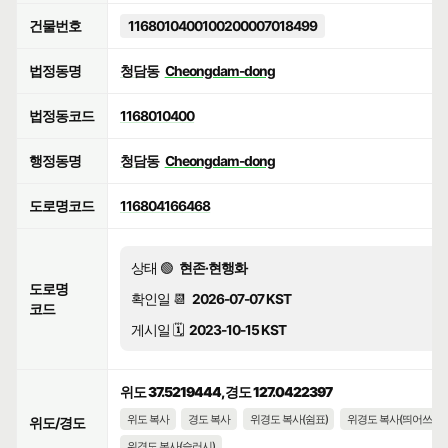
건물번호
1168010400100200007018499
법정동명
청담동
Cheongdam-dong
법정동코드
1168010400
행정동명
청담동
Cheongdam-dong
도로명코드
116804166468
상태 🟢
현존·현행화
도로명
확인일 📆
2026-07-07 KST
코드
게시일 🗓️
2023-10-15 KST
위도 37.5219444, 경도 127.0422397
위도 복사
경도 복사
위경도 복사(쉼표)
위경도 복사(띄어쓰기)
위도/경도
위경도 복사(슬러시)