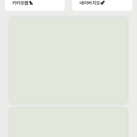
카카오맵 🐤
네이버 지도 🦖