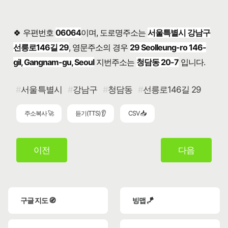
🍀 우편번호
06064
이며, 도로명주소는
서울특별시 강남구
선릉로146길 29
, 영문주소의 경우
29 Seolleung-ro 146-
gil, Gangnam-gu, Seoul
지번주소는
청담동 20-7
입니다.
서울특별시
강남구
청담동
선릉로146길 29
주소복사 🚀
듣기(TTS) 👂
CSV 📥
이전
다음
구글 지도 🧭
빙맵 🪁