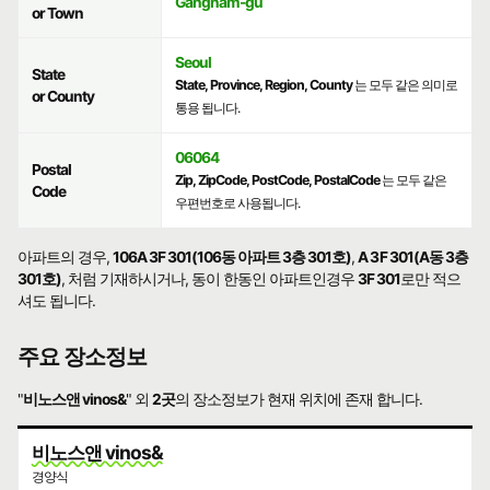
Gangnam-gu
or Town
Seoul
State
State, Province, Region, County
는 모두 같은 의미로
or County
통용 됩니다.
06064
Postal
Zip, ZipCode, PostCode, PostalCode
는 모두 같은
Code
우편번호로 사용됩니다.
아파트의 경우,
106A 3F 301(106동 아파트 3층 301호)
,
A 3F 301(A동 3층
301호)
, 처럼 기재하시거나, 동이 한동인 아파트인경우
3F 301
로만 적으
셔도 됩니다.
주요 장소정보
"
비노스앤 vinos&
" 외
2곳
의 장소정보가 현재 위치에 존재 합니다.
비노스앤 vinos&
경양식