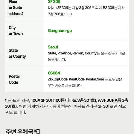
Floor
3F 306
or Suite
(예시 : 3F 306는 지상 3층 306호 의미, B3 306는 지하
address2
3층 306호 의미)
City
Gangnam-gu
or Town
Seoul
State
State, Province, Region, County
는 모두 같은 의미로
or County
통용 됩니다.
06064
Postal
Zip, ZipCode, PostCode, PostalCode
는 모두 같은
Code
우편번호로 사용됩니다.
아파트의 경우,
106A 3F 301(106동 아파트 3층 301호)
,
A 3F 301(A동 3층
301호)
, 처럼 기재하시거나, 동이 한동인 아파트인경우
3F 301
로만 적으
셔도 됩니다.
주변 우체국 📮