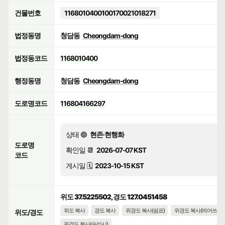
건물번호
1168010400100170021018271
법정동명
청담동
Cheongdam-dong
법정동코드
1168010400
행정동명
청담동
Cheongdam-dong
도로명코드
116804166297
상태 🟢
현존·현행화
도로명
확인일 📆
2026-07-07 KST
코드
게시일 🗓️
2023-10-15 KST
위도 37.5225502, 경도 127.0451458
위도 복사
경도 복사
위경도 복사(쉼표)
위경도 복사(띄어쓰기)
위도/경도
위경도 복사(슬러시)