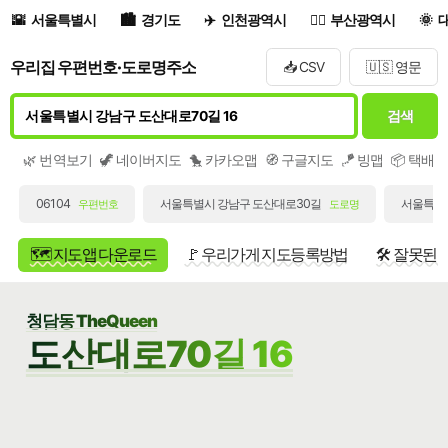
서울특별시
경기도
인천광역시
부산광역시
우리집 우편번호·도로명주소
📥 CSV
🇺🇸 영문
검색
🌿 번역보기
🦖 네이버지도
🐤 카카오맵
🧭 구글지도
🪁 빙맵
📦 택배
06104
서울특별시 강남구 도산대로30길
서울특별시
우편번호
도로명
🗺️ 지도앱 다운로드
🚩 우리가게 지도등록방법
🛠️ 잘못된
청담동 TheQueen
도산대로70길 16