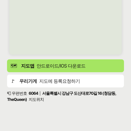
🗺️
지도앱
안드로이드/IOS 다운로드
🚩
우리가게
지도에 등록요청하기
📮 우편번호
6064
서울특별시 강남구 도산대로70길 16 (청담동,
|
TheQueen)
지도위치