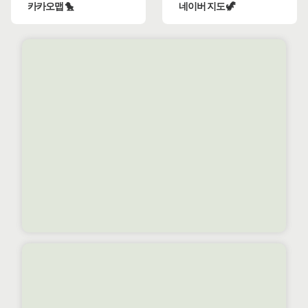
카카오맵 🐤
네이버 지도 🦖