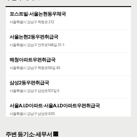
포스트빌·서울논현동우체국
서울특별시 강남구 학동로 212
서울논현2동우편취급국
서울특별시 강남구 언주로148길 31-1
해청아파트우편취급국
서울특별시 강남구 학동로56길 45
삼성2동우편취급국
서울특별시 강남구 삼성로107길 5
서울A.I.D아파트·서울A.I.D아파트우편취급국
서울특별시 강남구 삼성로 635
청담청하우편취급국
주변 등기소·세무서 🏢
서울특별시 강남구 도산대로 507