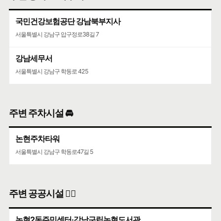
국민건강보험공단 강남북부지사
코엑스
서울특별시 강남구 압구정로38길 7
서울특별시 강남구 영동대로 513
강남세무서
서울특별시 강남구 학동로 425
주변 주차시설 🚘
논현주차타워
서울특별시 강남구 학동로47길 5
주변 공공시설 👨‍✈️
논현2동주민센터·강남구립논현도서관