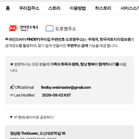
홈
우리집주소
스토리
이용방법
히스토리
서비스소
☘️
파인드바이·FINDBY(우리집 우편번호·도로명주소)
는
우체국, 한국국토지리정보원
의
공개정보를 활용하여, 찾기 쉽게 만들어진
우편주소 검색
기능을 제공 합니다.
🍀 방문하시는 모든 분들께
가족의 화목과 평화, 항상 행복이 함께하시기를
바랍
니다.
📬 Official Email
findby.webmaster@gmail.com
🌱 Last Modified
2026-08-02 KST
🌱 현재 페이지로 공유하기
청담동 TheQueen, 도산대로70길 16