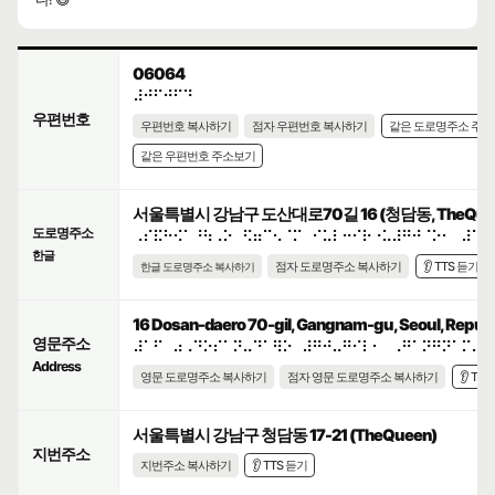
06064
⠼⠚⠋⠚⠋⠙
우편번호
우편번호 복사하기
점자 우편번호 복사하기
같은 도로명주소 주
같은 우편번호 주소보기
서울특별시 강남구 도산대로70길 16 (청담동, TheQue
도로명주소
⠠⠎⠯⠓⠪⠁⠘⠳⠠⠕⠀⠫⠶⠉⠢⠈⠍⠀⠊⠥⠇⠒⠊⠗⠐⠥⠼⠛⠚⠈⠕⠂⠀⠼⠁⠋
한글
점자 도로명주소 복사하기
👂 TTS 듣기
한글 도로명주소 복사하기
16 Dosan-daero 70-gil, Gangnam-gu, Seoul, Republi
영문주소
⠼⠁⠋⠀⠴⠠⠙⠕⠎⠁⠝⠤⠙⠁⠻⠕⠀⠼⠛⠚⠤⠛⠊⠇⠂⠀⠠⠛⠁⠝⠛⠝⠁⠍⠤⠛
Address
영문 도로명주소 복사하기
점자 영문 도로명주소 복사하기
👂 TT
서울특별시 강남구 청담동 17-21 (TheQueen)
지번주소
지번주소 복사하기
👂 TTS 듣기