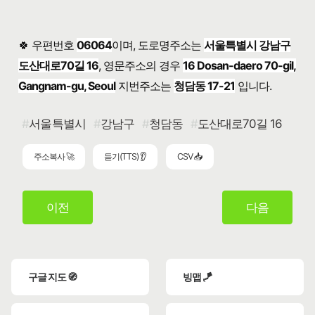
🍀 우편번호
06064
이며, 도로명주소는
서울특별시 강남구
도산대로70길 16
, 영문주소의 경우
16 Dosan-daero 70-gil,
Gangnam-gu, Seoul
지번주소는
청담동 17-21
입니다.
서울특별시
강남구
청담동
도산대로70길 16
주소복사 🚀
듣기(TTS) 👂
CSV 📥
이전
다음
구글 지도 🧭
빙맵 🪁