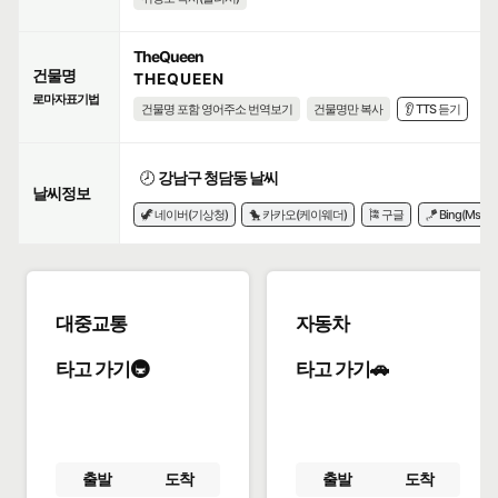
TheQueen
건물명
T H E Q U E E N
로마자표기법
건물명 포함 영어주소 번역보기
건물명만 복사
👂 TTS 듣기
🕗
강남구 청담동 날씨
날씨정보
🦖 네이버(기상청)
🐤 카카오(케이웨더)
🎏 구글
🪁 Bing(Msn)
대중교통
자동차
타고 가기🚇
타고 가기🚗
출발
도착
출발
도착