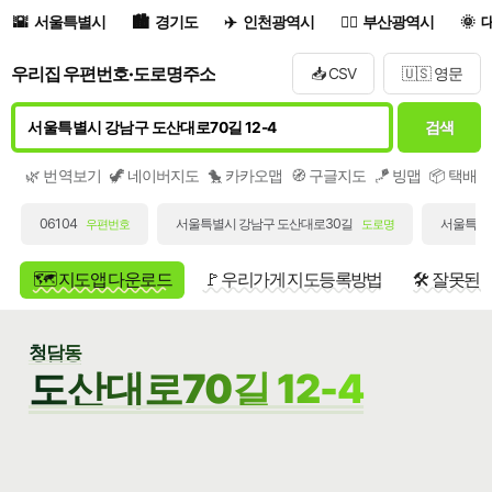
서울특별시
경기도
인천광역시
부산광역시
우리집 우편번호·도로명주소
📥 CSV
🇺🇸 영문
검색
🌿 번역보기
🦖 네이버지도
🐤 카카오맵
🧭 구글지도
🪁 빙맵
📦 택배
06104
서울특별시 강남구 도산대로30길
서울특별시
우편번호
도로명
🗺️ 지도앱 다운로드
🚩 우리가게 지도등록방법
🛠️ 잘못된
청담동
도산대로70길 12-4