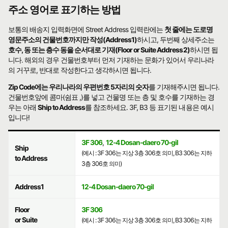
주소 영어로 표기하는 방법
보통의 배송지 입력화면에 Street Address 입력란에는
첫 줄에는 도로명
영문주소의 건물번호까지만 작성(Address1)
하시고, 두번째 상세주소는
호수, 동 또는 층수 동을 순서대로 기재(Floor or Suite Address2)
하시면 됩
니다. 해외의 경우 건물번호부터 먼저 기재하는 문화가 있어서 우리나라
의 거꾸로, 반대로 작성한다고 생각하시면 됩니다.
Zip Code에는 우리나라의 우편번호 5자리의 숫자
를 기재해주시면 됩니다.
건물번호앞에 콤마(쉼표 ,)를 넣고 건물명 또는 층 및 호수를 기재하는 경
우는 아래
Ship to Address
를 참조하세요. 3F, B3 등 표기된 내용은 예시
입니다!
3F 306
,
12-4 Dosan-daero 70-gil
Ship
(예시 : 3F 306는 지상 3층 306호 의미, B3 306는 지하
to Address
3층 306호 의미)
Address1
12-4 Dosan-daero 70-gil
Floor
3F 306
or Suite
(예시 : 3F 306는 지상 3층 306호 의미, B3 306는 지하