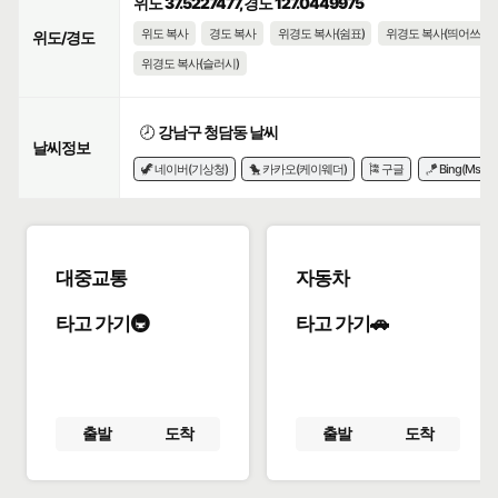
위도 37.5227477, 경도 127.0449975
위도 복사
경도 복사
위경도 복사(쉼표)
위경도 복사(띄어쓰기)
위도/경도
위경도 복사(슬러시)
🕗
강남구 청담동 날씨
날씨정보
🦖 네이버(기상청)
🐤 카카오(케이웨더)
🎏 구글
🪁 Bing(Msn)
대중교통
자동차
타고 가기🚇
타고 가기🚗
출발
도착
출발
도착