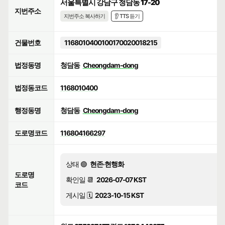
서울특별시 강남구 청담동 17-20
지번주소
지번주소 복사하기
👂 TTS 듣기
건물번호
1168010400100170020018215
법정동명
청담동
Cheongdam-dong
법정동코드
1168010400
행정동명
청담동
Cheongdam-dong
도로명코드
116804166297
상태 🟢
현존·현행화
도로명
확인일 📆
2026-07-07 KST
코드
게시일 🗓️
2023-10-15 KST