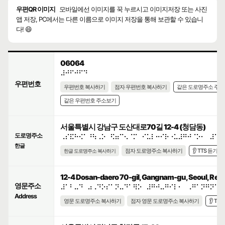
우편QR 이미지
모바일에선 이미지를 꾹 누르시고 이미지저장 또는 사진
앱 저장, PC에서는 다른 이름으로 이미지 저장을 통해 보관할 수 있습니
다! 😄
06064
⠼⠚⠋⠚⠋⠙
우편번호
우편번호 복사하기
점자 우편번호 복사하기
같은 도로명주소 주
같은 우편번호 주소보기
서울특별시 강남구 도산대로70길 12-4 (청담동)
도로명주소
⠠⠎⠯⠓⠪⠁⠘⠳⠠⠕⠀⠫⠶⠉⠢⠈⠍⠀⠊⠥⠇⠒⠊⠗⠐⠥⠼⠛⠚⠈⠕⠂⠀⠼⠁⠃
한글
점자 도로명주소 복사하기
👂 TTS 듣기
한글 도로명주소 복사하기
12-4 Dosan-daero 70-gil, Gangnam-gu, Seoul, Repub
영문주소
⠼⠁⠃⠤⠙⠀⠴⠠⠙⠕⠎⠁⠝⠤⠙⠁⠻⠕⠀⠼⠛⠚⠤⠛⠊⠇⠂⠀⠠⠛⠁⠝⠛⠝⠁⠍
Address
영문 도로명주소 복사하기
점자 영문 도로명주소 복사하기
👂 TT