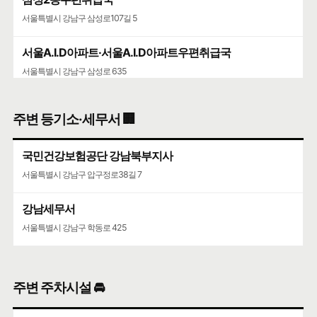
서울특별시 강남구 삼성로107길 5
서울A.I.D아파트·서울A.I.D아파트우편취급국
서울특별시 강남구 삼성로 635
청담청하우편취급국
주변 등기소·세무서 🏢
서울특별시 강남구 도산대로 507
국민건강보험공단 강남북부지사
코엑스
서울특별시 강남구 압구정로38길 7
서울특별시 강남구 영동대로 513
강남세무서
서울특별시 강남구 학동로 425
주변 주차시설 🚘