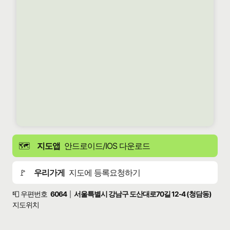
🗺️
지도앱
안드로이드/IOS 다운로드
🚩
우리가게
지도에 등록요청하기
📮 우편번호
6064
서울특별시 강남구 도산대로70길 12-4 (청담동)
|
지도위치