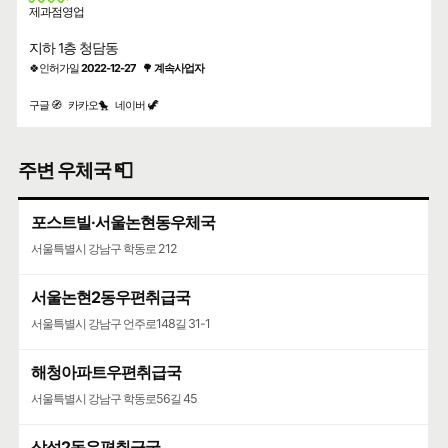
제과점영업
지하 1층 청담동
🍀인허가일
2022-12-27
🌳
계속사업자
구글 🧭
카카오🐤
네이버 🦖
주변 우체국 📮
포스트빌·서울논현동우체국
서울특별시 강남구 학동로 212
서울논현2동우편취급국
서울특별시 강남구 언주로148길 31-1
해청아파트우편취급국
서울특별시 강남구 학동로56길 45
삼성2동우편취급국