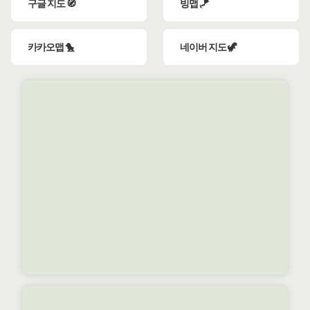
구글 지도 🧭
빙맵 🪁
카카오맵 🐤
네이버 지도 🦖