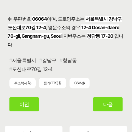
🍀 우편번호
06064
이며, 도로명주소는
서울특별시 강남구
도산대로70길 12-4
, 영문주소의 경우
12-4 Dosan-daero
70-gil, Gangnam-gu, Seoul
지번주소는
청담동 17-20
입니
다.
서울특별시
강남구
청담동
도산대로70길 12-4
주소복사 🚀
듣기(TTS) 👂
CSV 📥
이전
다음