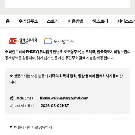
홈
우리집주소
스토리
이용방법
히스토리
서비스소
☘️
파인드바이·FINDBY(우리집 우편번호·도로명주소)
는
우체국, 한국국토지리정보원
의
공개정보를 활용하여, 찾기 쉽게 만들어진
우편주소 검색
기능을 제공 합니다.
🍀 방문하시는 모든 분들께
가족의 화목과 평화, 항상 행복이 함께하시기를
바랍
니다.
📬 Official Email
findby.webmaster@gmail.com
🌱 Last Modified
2026-08-02 KST
🌱 현재 페이지로 공유하기