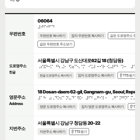
06064
⠼⠚⠋⠚⠋⠙
우편번호
우편번호 복사하기
점자 우편번호 복사하기
같은 도로명주소 주
같은 우편번호 주소보기
서울특별시 강남구 도산대로62길 18 (청담동)
도로명주소
⠠⠎⠯⠓⠪⠁⠘⠳⠠⠕⠀⠫⠶⠉⠢⠈⠍⠀⠊⠥⠇⠒⠊⠗⠐⠥⠼⠋⠃⠈⠕⠂⠀⠼⠁⠓
한글
점자 도로명주소 복사하기
👂 TTS 듣기
한글 도로명주소 복사하기
18 Dosan-daero 62-gil, Gangnam-gu, Seoul, Republi
영문주소
⠼⠁⠓⠀⠴⠠⠙⠕⠎⠁⠝⠤⠙⠁⠻⠕⠀⠼⠋⠃⠤⠛⠊⠇⠂⠀⠠⠛⠁⠝⠛⠝⠁⠍⠤⠛
Address
영문 도로명주소 복사하기
점자 영문 도로명주소 복사하기
👂 TT
서울특별시 강남구 청담동 20-22
지번주소
지번주소 복사하기
👂 TTS 듣기