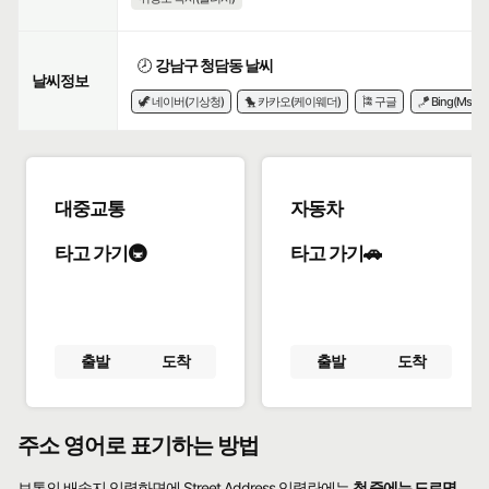
🕗
강남구 청담동 날씨
날씨정보
🦖 네이버(기상청)
🐤 카카오(케이웨더)
🎏 구글
🪁 Bing(Msn)
대중교통
자동차
타고 가기🚇
타고 가기🚗
출발
도착
출발
도착
주소 영어로 표기하는 방법
보통의 배송지 입력화면에 Street Address 입력란에는
첫 줄에는 도로명