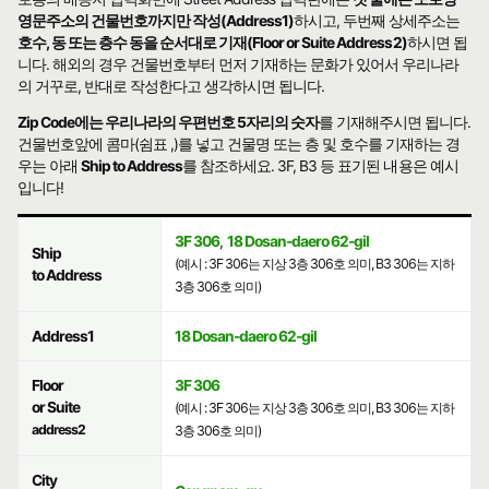
영문주소의 건물번호까지만 작성(Address1)
하시고, 두번째 상세주소는
호수, 동 또는 층수 동을 순서대로 기재(Floor or Suite Address2)
하시면 됩
니다. 해외의 경우 건물번호부터 먼저 기재하는 문화가 있어서 우리나라
의 거꾸로, 반대로 작성한다고 생각하시면 됩니다.
Zip Code에는 우리나라의 우편번호 5자리의 숫자
를 기재해주시면 됩니다.
건물번호앞에 콤마(쉼표 ,)를 넣고 건물명 또는 층 및 호수를 기재하는 경
우는 아래
Ship to Address
를 참조하세요. 3F, B3 등 표기된 내용은 예시
입니다!
3F 306
,
18 Dosan-daero 62-gil
Ship
(예시 : 3F 306는 지상 3층 306호 의미, B3 306는 지하
to Address
3층 306호 의미)
Address1
18 Dosan-daero 62-gil
Floor
3F 306
or Suite
(예시 : 3F 306는 지상 3층 306호 의미, B3 306는 지하
address2
3층 306호 의미)
City