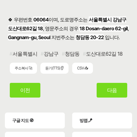
🍀 우편번호
06064
이며, 도로명주소는
서울특별시 강남구
도산대로62길 18
, 영문주소의 경우
18 Dosan-daero 62-gil,
Gangnam-gu, Seoul
지번주소는
청담동 20-22
입니다.
서울특별시
강남구
청담동
도산대로62길 18
주소복사 🚀
듣기(TTS) 👂
CSV 📥
이전
다음
구글 지도 🧭
빙맵 🪁