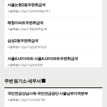
서울논현2동우편취급국
서울특별시 강남구 언주로148길 31-1
해청아파트우편취급국
서울특별시 강남구 학동로56길 45
삼성2동우편취급국
서울특별시 강남구 삼성로107길 5
서울A.I.D아파트·서울A.I.D아파트우편취급국
서울특별시 강남구 삼성로 635
청담청하우편취급국
주변 등기소·세무서 🏢
서울특별시 강남구 도산대로 507
국민연금강남사옥·국민연금공단 서울남부지역본부
서울특별시 강남구 도산대로 128