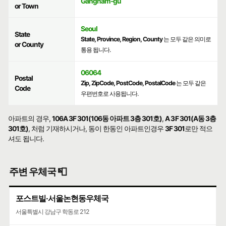
Gangnam-gu
or Town
Seoul
State
State, Province, Region, County
는 모두 같은 의미로
or County
통용 됩니다.
06064
Postal
Zip, ZipCode, PostCode, PostalCode
는 모두 같은
Code
우편번호로 사용됩니다.
아파트의 경우,
106A 3F 301(106동 아파트 3층 301호)
,
A 3F 301(A동 3층
301호)
, 처럼 기재하시거나, 동이 한동인 아파트인경우
3F 301
로만 적으
셔도 됩니다.
주변 우체국 📮
포스트빌·서울논현동우체국
서울특별시 강남구 학동로 212