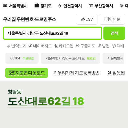
서울특별시
경기도
인천광역시
부산광역시
우리집 우편번호·도로명주소
📥 CSV
🇺🇸 영문
검색
🌿 번역보기
🦖 네이버지도
🐤 카카오맵
🧭 구글지도
🪁 빙맵
📦 택배
06104
서울특별시 강남구 도산대로
서울특별시 강남
우편번호
도로명
🗺️ 지도앱 다운로드
🚩 우리가게 지도등록방법
🛠️ 잘못된
청담동
도산대로62길 18