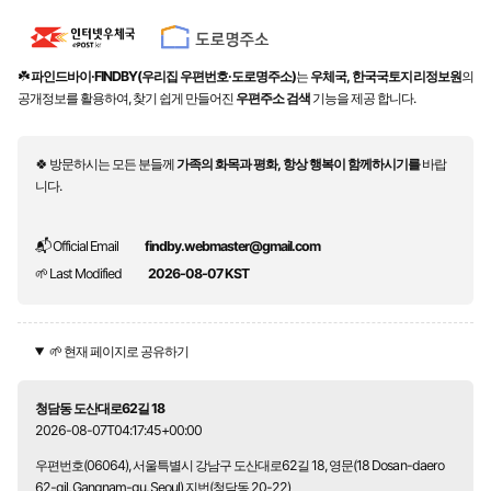
☘️
파인드바이·FINDBY(우리집 우편번호·도로명주소)
는
우체국, 한국국토지리정보원
의
공개정보를 활용하여, 찾기 쉽게 만들어진
우편주소 검색
기능을 제공 합니다.
🍀 방문하시는 모든 분들께
가족의 화목과 평화, 항상 행복이 함께하시기를
바랍
니다.
📬 Official Email
findby.webmaster@gmail.com
🌱 Last Modified
2026-08-07 KST
🌱 현재 페이지로 공유하기
청담동 도산대로62길 18
2026-08-07T04:17:45+00:00
우편번호(06064), 서울특별시 강남구 도산대로62길 18, 영문(18 Dosan-daero
62-gil, Gangnam-gu, Seoul) 지번(청담동 20-22)