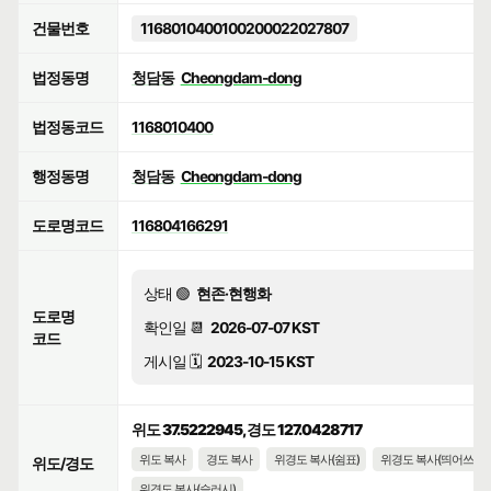
건물번호
1168010400100200022027807
법정동명
청담동
Cheongdam-dong
법정동코드
1168010400
행정동명
청담동
Cheongdam-dong
도로명코드
116804166291
상태 🟢
현존·현행화
도로명
확인일 📆
2026-07-07 KST
코드
게시일 🗓️
2023-10-15 KST
위도 37.5222945, 경도 127.0428717
위도 복사
경도 복사
위경도 복사(쉼표)
위경도 복사(띄어쓰기)
위도/경도
위경도 복사(슬러시)