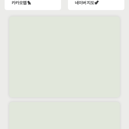
카카오맵 🐤
네이버 지도 🦖