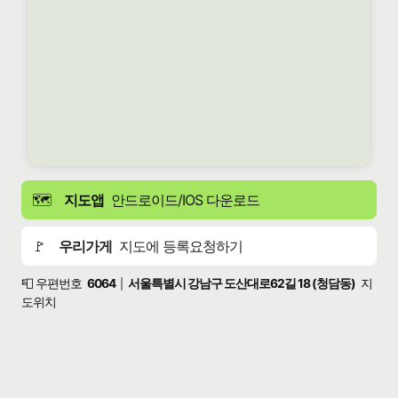
🗺️
지도앱
안드로이드/IOS 다운로드
🚩
우리가게
지도에 등록요청하기
📮 우편번호
6064
서울특별시 강남구 도산대로62길 18 (청담동)
지
|
도위치