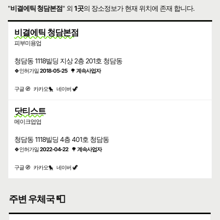
"
비결에틱 청담본점
" 외
1곳
의 장소정보가 현재 위치에 존재 합니다.
비결에틱 청담본점
피부미용업
청담동 1118빌딩 지상 2층 201호 청담동
🍀인허가일
2018-05-25
🌳
계속사업자
구글 🧭
카카오🐤
네이버 🦖
닷티스트
메이크업업
청담동 1118빌딩 4층 401호 청담동
🍀인허가일
2022-04-22
🌳
계속사업자
구글 🧭
카카오🐤
네이버 🦖
주변 우체국 📮