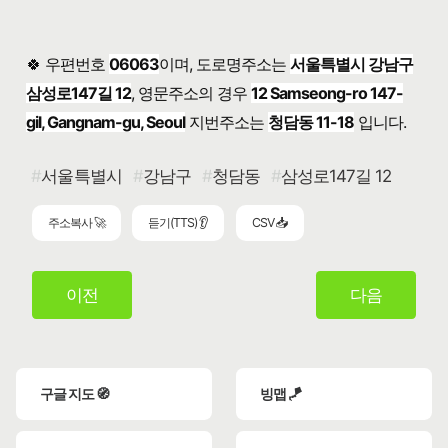
🍀 우편번호
06063
이며, 도로명주소는
서울특별시 강남구
삼성로147길 12
, 영문주소의 경우
12 Samseong-ro 147-
gil, Gangnam-gu, Seoul
지번주소는
청담동 11-18
입니다.
서울특별시
강남구
청담동
삼성로147길 12
주소복사 🚀
듣기(TTS) 👂
CSV 📥
이전
다음
구글 지도 🧭
빙맵 🪁