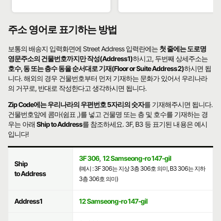
주소 영어로 표기하는 방법
보통의 배송지 입력화면에 Street Address 입력란에는
첫 줄에는 도로명
영문주소의 건물번호까지만 작성(Address1)
하시고, 두번째 상세주소는
호수, 동 또는 층수 동을 순서대로 기재(Floor or Suite Address2)
하시면 됩
니다. 해외의 경우 건물번호부터 먼저 기재하는 문화가 있어서 우리나라
의 거꾸로, 반대로 작성한다고 생각하시면 됩니다.
Zip Code에는 우리나라의 우편번호 5자리의 숫자
를 기재해주시면 됩니다.
건물번호앞에 콤마(쉼표 ,)를 넣고 건물명 또는 층 및 호수를 기재하는 경
우는 아래
Ship to Address
를 참조하세요. 3F, B3 등 표기된 내용은 예시
입니다!
3F 306
,
12 Samseong-ro 147-gil
Ship
(예시 : 3F 306는 지상 3층 306호 의미, B3 306는 지하
to Address
3층 306호 의미)
Address1
12 Samseong-ro 147-gil