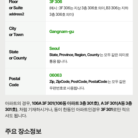
Floor
3F 306
or Suite
(예시 : 3F 306는 지상 3층 306호 의미, B3 306는 지하
address2
3층 306호 의미)
City
Gangnam-gu
or Town
Seoul
State
State, Province, Region, County
는 모두 같은 의미로
or County
통용 됩니다.
06063
Postal
Zip, ZipCode, PostCode, PostalCode
는 모두 같은
Code
우편번호로 사용됩니다.
아파트의 경우,
106A 3F 301(106동 아파트 3층 301호)
,
A 3F 301(A동 3층
301호)
, 처럼 기재하시거나, 동이 한동인 아파트인경우
3F 301
로만 적으
셔도 됩니다.
주요 장소정보