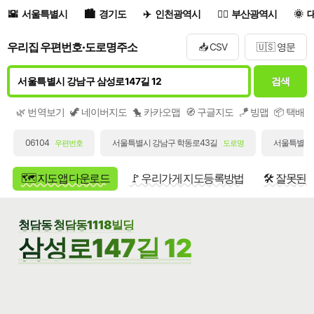
서울특별시
경기도
인천광역시
부산광역시
우리집 우편번호·도로명주소
📥 CSV
🇺🇸 영문
검색
🌿 번역보기
🦖 네이버지도
🐤 카카오맵
🧭 구글지도
🪁 빙맵
📦 택배
06104
서울특별시 강남구 학동로43길
서울특별시 
우편번호
도로명
🗺️ 지도앱 다운로드
🚩 우리가게 지도등록방법
🛠️ 잘못된
청담동 청담동1118빌딩
삼성로147길 12