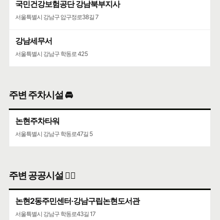
국민건강보험공단 강남북부지사
코엑스
서울특별시 강남구 압구정로38길 7
서울특별시 강남구 영동대로 513
강남세무서
서울특별시 강남구 학동로 425
주변 주차시설 🚘
논현주차타워
서울특별시 강남구 학동로47길 5
주변 공공시설 👨‍✈️
논현2동주민센터·강남구립논현도서관
서울특별시 강남구 학동로43길 17