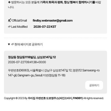
🍀 방문하시는 모든 분들께
가족의 화목과 평화, 항상 행복이 함께하시기를
바랍
니다.
📬 Official Email
findby.webmaster@gmail.com
🌱 Last Modified
2026-07-22 KST
🌱 현재 페이지로 공유하기
청담동 청담동1118빌딩, 삼성로147길 12
2026-07-22T09:41:38+00:00
우편번호(06063), 서울특별시 강남구 삼성로147길 12, 영문(12 Samseong-ro
147-gil, Gangnam-gu, Seoul) 지번(청담동 11-18)
공유하기
Copyright © 2023 By
우리집 우편번호·도로명주소(파인드바이, FINDBY)
All rights reserved.