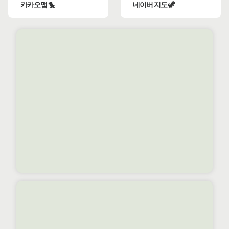
카카오맵 🐤
네이버 지도 🦖