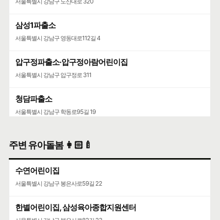
서울특별시 강남구 도산대로 320
삼성1파출소
서울특별시 강남구 영동대로112길 4
압구정파출소·압구정아람어린이집
서울특별시 강남구 압구정로 311
청담파출소
서울특별시 강남구 학동로95길 19
청담2치안센터
주변 유아돌봄 👩🏻‍🍼
서울특별시 강남구 삼성로 761
수연어린이집
서울특별시 강남구 봉은사로59길 22
한별어린이집, 삼성육아종합지원센터