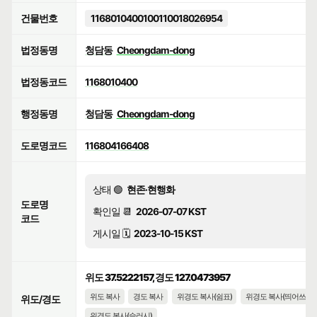
건물번호
1168010400100110018026954
법정동명
청담동
Cheongdam-dong
법정동코드
1168010400
행정동명
청담동
Cheongdam-dong
도로명코드
116804166408
상태 🟢
현존·현행화
도로명
확인일 📆
2026-07-07 KST
코드
게시일 🗓️
2023-10-15 KST
위도 37.5222157, 경도 127.0473957
위도 복사
경도 복사
위경도 복사(쉼표)
위경도 복사(띄어쓰기)
위도/경도
위경도 복사(슬러시)