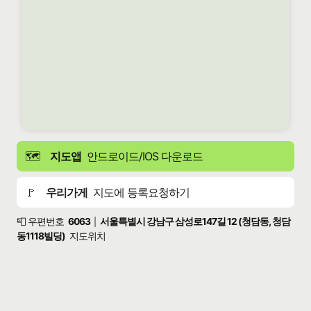
🗺️
지도앱
안드로이드/IOS 다운로드
🚩
우리가게
지도에 등록요청하기
📮 우편번호
6063
서울특별시 강남구 삼성로147길 12 (청담동, 청담
|
동1118빌딩)
지도위치