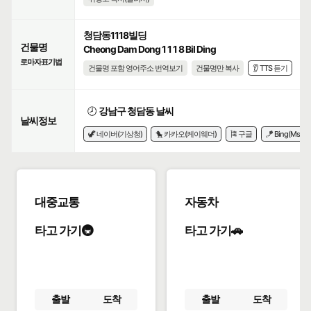
청담동1118빌딩
건물명
Cheong Dam Dong 1 1 1 8 Bil Ding
로마자표기법
건물명 포함 영어주소 번역보기
건물명만 복사
👂 TTS 듣기
🕗
강남구 청담동 날씨
날씨정보
🦖 네이버(기상청)
🐤 카카오(케이웨더)
🎏 구글
🪁 Bing(Msn)
대중교통
자동차
타고 가기🚇
타고 가기🚗
출발
도착
출발
도착