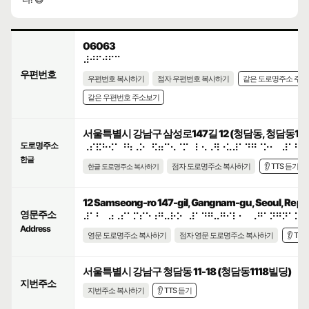
06063
⠼⠚⠋⠚⠋⠉
우편번호
우편번호 복사하기
점자 우편번호 복사하기
같은 도로명주소 주
같은 우편번호 주소보기
서울특별시 강남구 삼성로147길 12 (청담동, 청담동111
도로명주소
⠠⠎⠯⠓⠪⠁⠘⠳⠠⠕⠀⠫⠶⠉⠢⠈⠍⠀⠇⠢⠠⠻⠐⠥⠼⠁⠙⠛⠈⠕⠂⠀⠼⠁⠃
한글
점자 도로명주소 복사하기
👂 TTS 듣기
한글 도로명주소 복사하기
12 Samseong-ro 147-gil, Gangnam-gu, Seoul, Repub
영문주소
⠼⠁⠃⠀⠴⠠⠎⠁⠍⠎⠑⠰⠛⠤⠗⠕⠀⠼⠁⠙⠛⠤⠛⠊⠇⠂⠀⠠⠛⠁⠝⠛⠝⠁⠍⠤
Address
영문 도로명주소 복사하기
점자 영문 도로명주소 복사하기
👂 TT
서울특별시 강남구 청담동 11-18 (청담동1118빌딩)
지번주소
지번주소 복사하기
👂 TTS 듣기