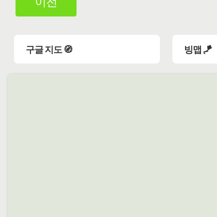
이전
구글 지도 🧭
빙맵 🪁