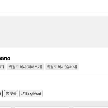
68914
표)
위경도 복사(띄어쓰기)
위경도 복사(슬러시)
)
🎏 구글
🪁 Bing(Msn)