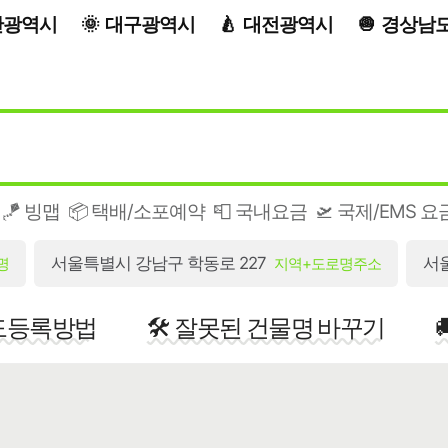
산광역시
대구광역시
대전광역시
경상남
🪁 빙맵
📦 택배/소포예약
📮 국내요금
🛫 국제/EMS 요
서울특별시 강남구 학동로 227
서
명
지역+도로명주소
지도등록방법
🛠️ 잘못된 건물명 바꾸기