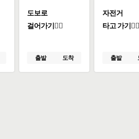
도보로
자전거
걸어가기🚶‍♂️
타고 가기🚴‍♀
출발
도착
출발