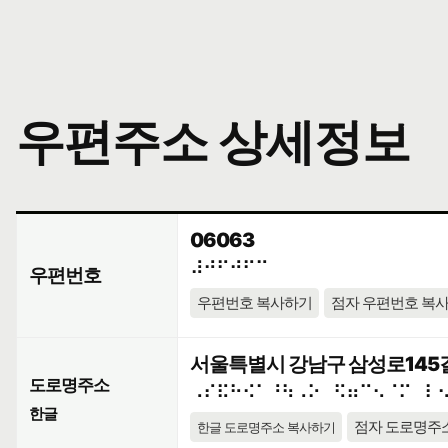
우편주소 상세정보
06063
⠼⠚⠋⠚⠋⠉
우편번호
우편번호 복사하기
점자 우편번호 복
서울특별시 강남구 삼성로145길 
도로명주소
⠠⠎⠯⠓⠪⠁⠘⠳⠠⠕⠀⠫⠶⠉⠢⠈⠍⠀⠇
한글
점자 도로명주
한글 도로명주소 복사하기