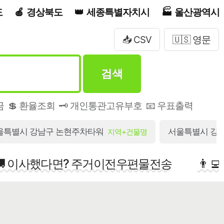
도
경상북도
세종특별자치시
울산광역시
📥 CSV
🇺🇸 영문
검색
금
💲 환율조회
🗝️ 개인통관고유부호
📧 우표출력
울특별시 강남구 논현주차타워
서울특별시 강남
지역+건물명
🚚 이사했다면? 주거이전우편물전송
👨‍