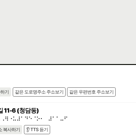
사하기
같은 도로명주소 주소보기
같은 우편번호 주소보기
11-6 (청담동)
⠢⠠⠻⠐⠥⠼⠁⠙⠑⠈⠕⠂⠀⠼⠁⠁⠤⠋
소 복사하기
👂 TTS 듣기