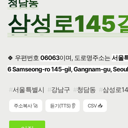
청담동
삼성로145길
🍀 우편번호
06063
이며, 도로명주소는
서울특
6 Samseong-ro 145-gil, Gangnam-gu, Seou
서울특별시
강남구
청담동
삼성로145
주소복사 🚀
듣기(TTS) 👂
CSV 📥