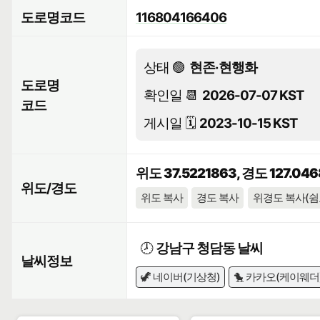
도로명코드
116804166406
상태 🟢
현존·현행화
도로명
확인일 📆
2026-07-07 KST
코드
게시일 🗓️
2023-10-15 KST
위도 37.5221863, 경도 127.04
위도/경도
위도 복사
경도 복사
위경도 복사(쉼
🕗
강남구 청담동 날씨
날씨정보
🦖 네이버(기상청)
🐤 카카오(케이웨더