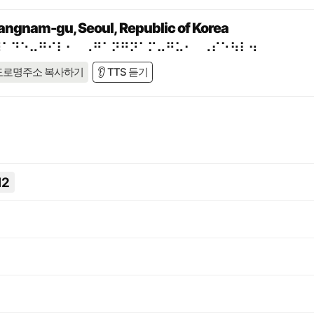
angnam-gu, Seoul, Republic of Korea
⠼⠁⠙⠑⠤⠛⠊⠇⠂⠀⠠⠛⠁⠝⠛⠝⠁⠍⠤⠛⠥⠂⠀⠠⠎⠑⠳⠇⠲
도로명주소 복사하기
👂 TTS 듣기
12