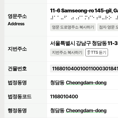
11-6 Samseong-ro 145-gil, G
영문주소
⠼⠁⠁⠤⠋⠀⠴⠠⠎⠁⠍⠎⠑⠰⠛⠤⠗⠕⠀
Address
영문 도로명주소 복사하기
점자 영문 
서울특별시 강남구 청담동 11-3
지번주소
지번주소 복사하기
👂 TTS 듣기
건물번호
11680104001001100030184
법정동명
청담동
Cheongdam-dong
법정동코드
1168010400
행정동명
청담동
Cheongdam-dong