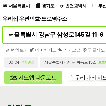
서울특별시
경기도
인천광역시
부
우리집 우편번호·도로명주소
🌿 번역보기
🦖 네이버지도
🐤 카카오맵
🧭 구글지도
06104
서울특별시 강남구 학동로43길
우편번호
도로
🗺️ 지도앱 다운로드
🚩 우리가게 