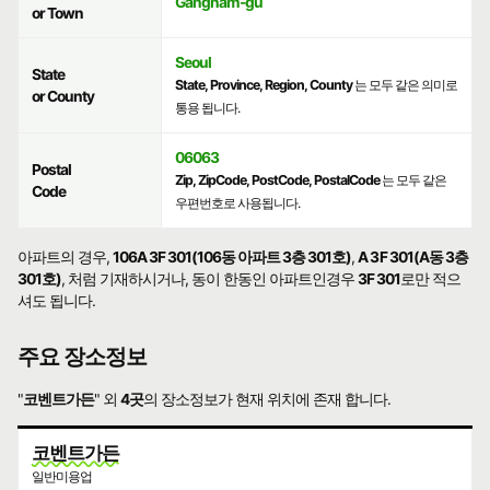
Gangnam-gu
or Town
Seoul
State
State, Province, Region, County
는 모두 같은 의미로
or County
통용 됩니다.
06063
Postal
Zip, ZipCode, PostCode, PostalCode
는 모두 같은
Code
우편번호로 사용됩니다.
아파트의 경우,
106A 3F 301(106동 아파트 3층 301호)
,
A 3F 301(A동 3층
301호)
, 처럼 기재하시거나, 동이 한동인 아파트인경우
3F 301
로만 적으
셔도 됩니다.
주요 장소정보
"
코벤트가든
" 외
4곳
의 장소정보가 현재 위치에 존재 합니다.
코벤트가든
일반미용업