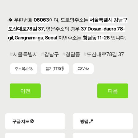
🍀 우편번호
06063
이며, 도로명주소는
서울특별시 강남구
도산대로78길 37
, 영문주소의 경우
37 Dosan-daero 78-
gil, Gangnam-gu, Seoul
지번주소는
청담동 11-26
입니다.
서울특별시
강남구
청담동
도산대로78길 37
주소복사 🚀
듣기(TTS) 👂
CSV 📥
이전
다음
구글 지도 🧭
빙맵 🪁