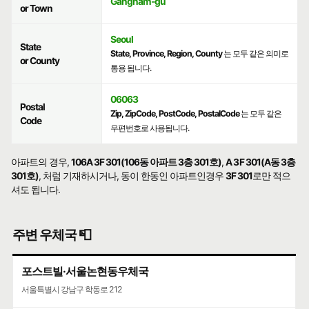
Gangnam-gu
or Town
Seoul
State
State, Province, Region, County
는 모두 같은 의미로
or County
통용 됩니다.
06063
Postal
Zip, ZipCode, PostCode, PostalCode
는 모두 같은
Code
우편번호로 사용됩니다.
아파트의 경우,
106A 3F 301(106동 아파트 3층 301호)
,
A 3F 301(A동 3층
301호)
, 처럼 기재하시거나, 동이 한동인 아파트인경우
3F 301
로만 적으
셔도 됩니다.
주변 우체국 📮
포스트빌·서울논현동우체국
서울특별시 강남구 학동로 212