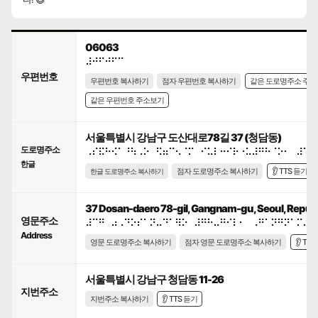
06063
⠼⠚⠋⠚⠋⠉
우편번호
우편번호 복사하기
점자 우편번호 복사하기
같은 도로명주소 주
같은 우편번호 주소보기
서울특별시 강남구 도산대로78길 37 (청담동)
도로명주소
⠠⠎⠯⠓⠪⠁⠘⠳⠠⠕⠀⠫⠶⠉⠢⠈⠍⠀⠊⠥⠇⠒⠊⠗⠐⠥⠼⠛⠓⠈⠕⠂⠀⠼⠉⠛
한글
점자 도로명주소 복사하기
👂 TTS 듣기
한글 도로명주소 복사하기
37 Dosan-daero 78-gil, Gangnam-gu, Seoul, Republi
영문주소
⠼⠉⠛⠀⠴⠠⠙⠕⠎⠁⠝⠤⠙⠁⠻⠕⠀⠼⠛⠓⠤⠛⠊⠇⠂⠀⠠⠛⠁⠝⠛⠝⠁⠍⠤⠛
Address
영문 도로명주소 복사하기
점자 영문 도로명주소 복사하기
👂 TT
서울특별시 강남구 청담동 11-26
지번주소
지번주소 복사하기
👂 TTS 듣기