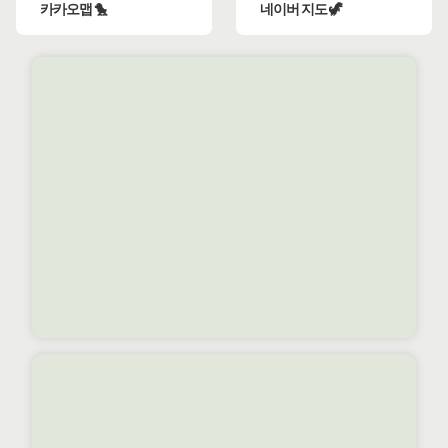
카카오맵 🐤
네이버 지도 🦖