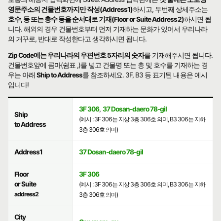
영문주소의 건물번호까지만 작성(Address1)
하시고, 두번째 상세주소는
호수, 동 또는 층수 동을 순서대로 기재(Floor or Suite Address2)
하시면 됩
니다. 해외의 경우 건물번호부터 먼저 기재하는 문화가 있어서 우리나라
의 거꾸로, 반대로 작성한다고 생각하시면 됩니다.
Zip Code에는 우리나라의 우편번호 5자리의 숫자
를 기재해주시면 됩니다.
건물번호앞에 콤마(쉼표 ,)를 넣고 건물명 또는 층 및 호수를 기재하는 경
우는 아래
Ship to Address
를 참조하세요. 3F, B3 등 표기된 내용은 예시
입니다!
3F 306
,
37 Dosan-daero 78-gil
Ship
(예시 : 3F 306는 지상 3층 306호 의미, B3 306는 지하
to Address
3층 306호 의미)
Address1
37 Dosan-daero 78-gil
Floor
3F 306
or Suite
(예시 : 3F 306는 지상 3층 306호 의미, B3 306는 지하
address2
3층 306호 의미)
City