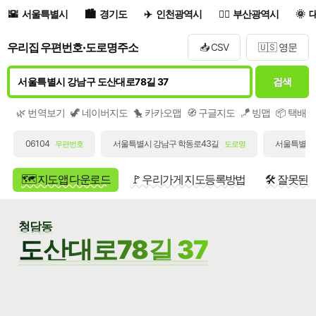
서울특별시
경기도
인천광역시
부산광역시
우리집 우편번호·도로명주소
📥 CSV
🇺🇸 영문
검색
🌿 번역보기
🦖 네이버지도
🐤 카카오맵
🧭 구글지도
🪁 빙맵
📦 택배
06104
서울특별시 강남구 학동로43길
서울특별시 
우편번호
도로명
🗺️ 지도앱 다운로드
🚩 우리가게 지도등록방법
🛠️ 잘못된
청담동
도산대로78길 37