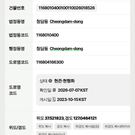
건물번호
1168010400100110026018526
법정동명
청담동
Cheongdam-dong
법정동코드
1168010400
행정동명
청담동
Cheongdam-dong
도로명코드
116804166300
상태 🟢
현존·현행화
도로명
확인일 📆
2026-07-07 KST
코드
게시일 🗓️
2023-10-15 KST
위도 37.521823, 경도 127.0464121
위도 복사
경도 복사
위경도 복사(쉼표)
위경도 복사(띄어쓰기)
위도/경도
위경도 복사(슬러시)