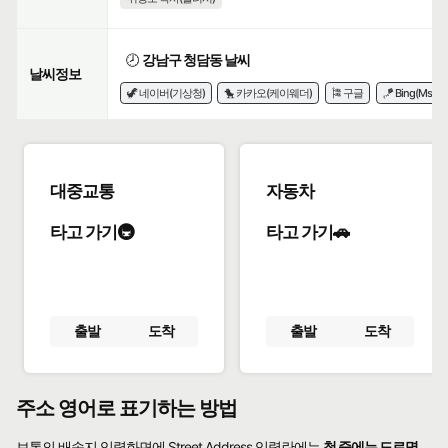
🕗
강남구 청담동 날씨
날씨정보
🦖 네이버(기상청)
🐤 카카오(케이웨더)
🎏 구글
🪁 Bing(Msn)
대중교통
자동차
타고 가기🚇
타고 가기🚗
출발
도착
출발
도착
주소 영어로 표기하는 방법
보통의 배송지 입력화면에 Street Address 입력란에는
첫 줄에는 도로명