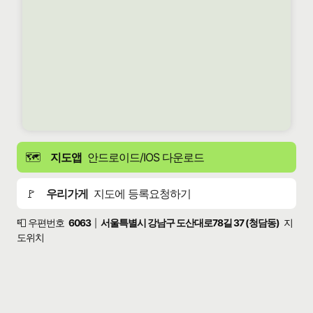
🗺️
지도앱
안드로이드/IOS 다운로드
🚩
우리가게
지도에 등록요청하기
📮 우편번호
6063
서울특별시 강남구 도산대로78길 37 (청담동)
지
|
도위치