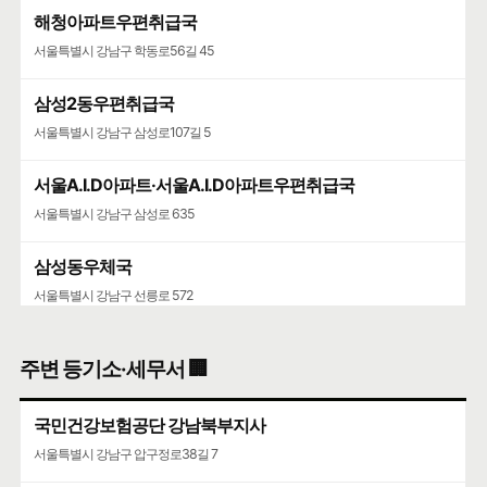
해청아파트우편취급국
서울특별시 강남구 학동로56길 45
삼성2동우편취급국
서울특별시 강남구 삼성로107길 5
서울A.I.D아파트·서울A.I.D아파트우편취급국
서울특별시 강남구 삼성로 635
삼성동우체국
서울특별시 강남구 선릉로 572
청담청하우편취급국
주변 등기소·세무서 🏢
서울특별시 강남구 도산대로 507
국민건강보험공단 강남북부지사
코엑스
서울특별시 강남구 압구정로38길 7
서울특별시 강남구 영동대로 513