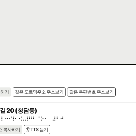
사하기
같은 도로명주소 주소보기
같은 우편번호 주소보기
 20 (청담동)
⠥⠇⠒⠊⠗⠐⠥⠼⠛⠃⠈⠕⠂⠀⠼⠃⠚
소 복사하기
👂 TTS 듣기