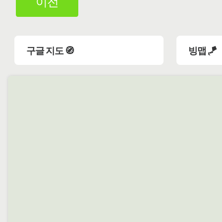
이전
구글 지도 🧭
빙맵 🪁