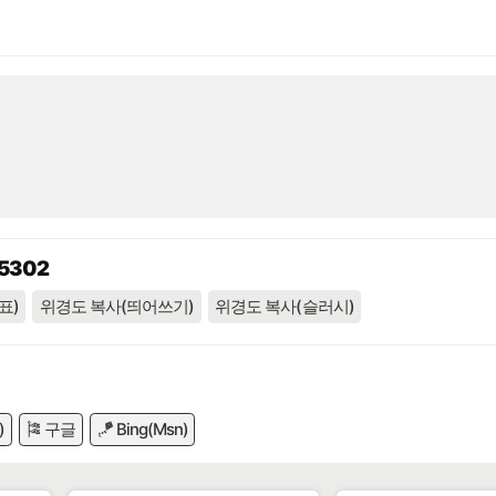
55302
표)
위경도 복사(띄어쓰기)
위경도 복사(슬러시)
)
🎏 구글
🪁 Bing(Msn)