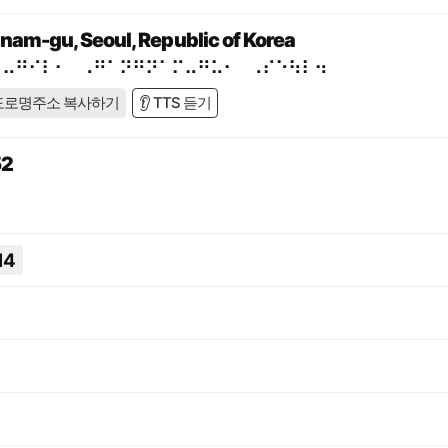
nam-gu, Seoul, Republic of Korea
⠃⠤⠛⠊⠇⠂⠀⠠⠛⠁⠝⠛⠝⠁⠍⠤⠛⠥⠂⠀⠠⠎⠑⠳⠇⠲
도로명주소 복사하기
👂 TTS 듣기
2
14