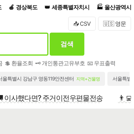
도
경상북도
세종특별자치시
울산광역시
📥 CSV
🇺🇸 영문
검색
금
💲 환율조회
🗝️ 개인통관고유부호
📧 우표출력
서울특별시 강남구 영동119안전센터
서울특별시 
지역+건물명
🚚 이사했다면? 주거이전우편물전송
👨‍