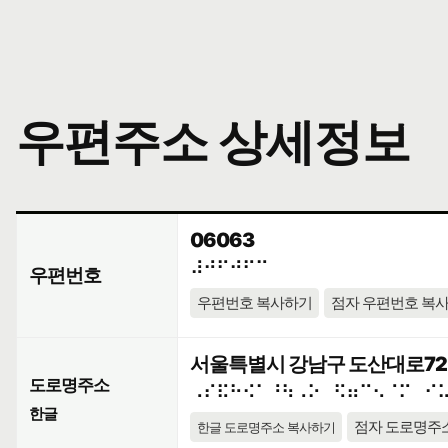
우편주소 상세정보
06063
⠼⠚⠋⠚⠋⠉
우편번호
우편번호 복사하기
점자 우편번호 복
서울특별시 강남구 도산대로72길
도로명주소
⠠⠎⠯⠓⠪⠁⠘⠳⠠⠕⠀⠫⠶⠉⠢⠈⠍⠀⠊
한글
점자 도로명주
한글 도로명주소 복사하기