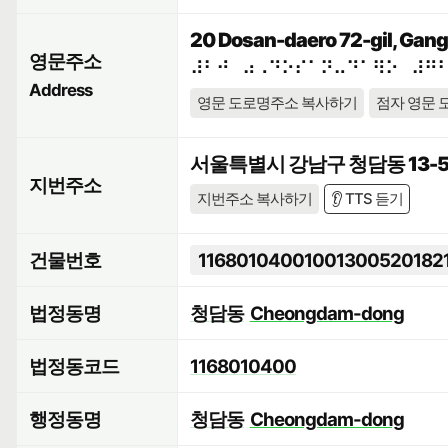
20 Dosan-daero 72-gil, Gang
영문주소
⠼⠃⠚⠀⠴⠠⠙⠕⠎⠁⠝⠤⠙⠁⠻⠕⠀⠼⠛
Address
영문 도로명주소 복사하기
점자 영문 
서울특별시 강남구 청담동 13-5
지번주소
지번주소 복사하기
👂 TTS 듣기
건물번호
11680104001001300520182
법정동명
청담동
Cheongdam-dong
법정동코드
1168010400
행정동명
청담동
Cheongdam-dong