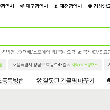
산광역시
대구광역시
대전광역시
경상남
🪁 빙맵
📦 택배/소포예약
📮 국내요금
🛫 국제/EMS 요
서울특별시 강남구 학동로47길 5
명
지역+도로명주소
지도등록방법
🛠️ 잘못된 건물명 바꾸기