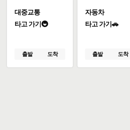
대중교통
자동차
타고 가기🚇
타고 가기🚗
출발
도착
출발
도착