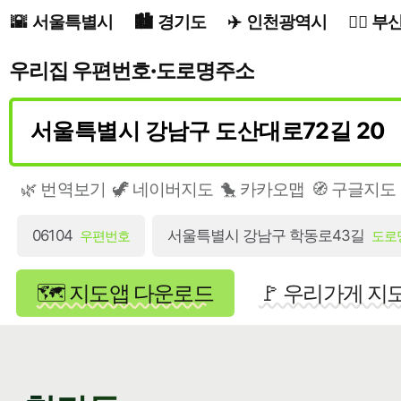
서울특별시
경기도
인천광역시
부
우리집 우편번호·도로명주소
🌿 번역보기
🦖 네이버지도
🐤 카카오맵
🧭 구글지도
06104
서울특별시 강남구 학동로43길
우편번호
도로
🗺️ 지도앱 다운로드
🚩 우리가게 