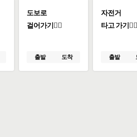
도보로
자전거
걸어가기🚶‍♂️
타고 가기🚴‍♀
출발
도착
출발