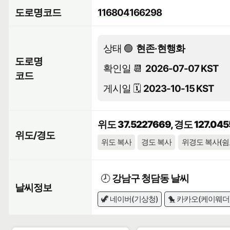
도로명코드
116804166298
상태 🟢
현존·현행화
도로명
확인일 📆
2026-07-07 KST
코드
게시일 🗓️
2023-10-15 KST
위도 37.5227669, 경도 127.04
위도/경도
위도 복사
경도 복사
위경도 복사(쉼
🕗
강남구 청담동 날씨
날씨정보
🦖 네이버(기상청)
🐤 카카오(케이웨더